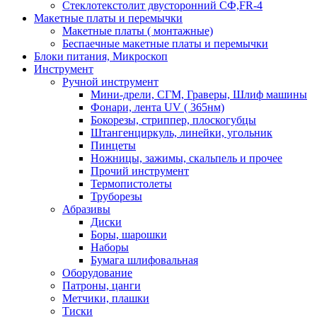
Стеклотекстолит двусторонний СФ,FR-4
Макетные платы и перемычки
Макетные платы ( монтажные)
Беспаечные макетные платы и перемычки
Блоки питания, Микроскоп
Инструмент
Ручной инструмент
Мини-дрели, СГМ, Граверы, Шлиф машины
Фонари, лента UV ( 365нм)
Бокорезы, cтриппер, плоскогубцы
Штангенциркуль, линейки, угольник
Пинцеты
Ножницы, зажимы, скальпель и прочее
Прочий инструмент
Термопистолеты
Труборезы
Абразивы
Диски
Боры, шарошки
Наборы
Бумага шлифовальная
Оборудование
Патроны, цанги
Метчики, плашки
Тиски