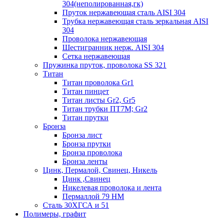
304(неполированная,гк)
Пруток нержавеющая сталь AISI 304
Трубка нержавеющая сталь зеркальная AISI
304
Проволока нержавеющая
Шестигранник нерж. AISI 304
Сетка нержавеющая
Пружинка пруток, проволока SS 321
Титан
Титан проволока Gr1
Титан пинцет
Титан листы Gr2, Gr5
Титан трубки ПТ7М; Gr2
Титан прутки
Бронза
Бронза лист
Бронза прутки
Бронза проволока
Бронза ленты
Цинк, Пермалой, Свинец, Никель
Цинк ,Свинец
Никелевая проволока и лента
Пермаллой 79 НМ
Сталь 30ХГСА и 51
Полимеры, графит