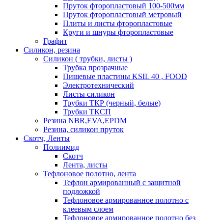
Пруток фторопластовый 100-500мм
Пруток фторопластовый метровый
Плиты и листы фторопластовые
Круги и шнуры фторопластовые
Графит
Силикон, резина
Силикон ( трубки, листы )
Трубка прозрачные
Пищевые пластины KSIL 40 , FOOD
Электротехнический
Листы силикон
Трубки ТКР (черный, белые)
Трубки ТКСП
Резина NBR,EVA,EPDM
Резина, силикон пруток
Скотч, Ленты
Полиимид
Скотч
Лента, листы
Тефлоновое полотно, лента
Тефлон армированный с защитной
подложкой
Тефлоновое армированное полотно с
клеевым слоем
Тефлоновое армированное полотно без