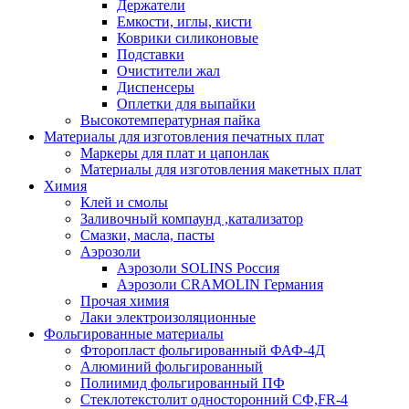
Держатели
Емкости, иглы, кисти
Коврики силиконовые
Подставки
Очистители жал
Диспенсеры
Оплетки для выпайки
Высокотемпературная пайка
Материалы для изготовления печатных плат
Маркеры для плат и цапонлак
Материалы для изготовления макетных плат
Химия
Клей и смолы
Заливочный компаунд ,катализатор
Смазки, масла, пасты
Аэрозоли
Аэрозоли SOLINS Россия
Аэрозоли CRAMOLIN Германия
Прочая химия
Лаки электроизоляционные
Фольгированные материалы
Фторопласт фольгированный ФАФ-4Д
Алюминий фольгированный
Полиимид фольгированный ПФ
Стеклотекстолит односторонний CФ,FR-4