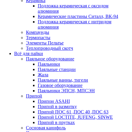
Керамика
Подложка керамическая с оксидом
алюминия
Керамические пластины Ситалл, ВК-94
Подложка керамическая с нитридом
алюминия
Компаунды
Термопасты
Элементы Пельтье
Теплопроводный скотч
Всё для пайки
Паяльное оборудование
Паяльники
Паяльные станции
Жала
Паяльные ванны, тигели
Газовое оборудование
Паяльники ЭПСН, МПСЭН
Припой
Припои ASAHI
Припой в размотку
Припой ПОС 61 ,ПОС 40 ,ПОС 63
Припой LOCTITE, JUFENG, SINWE
Припой в прутках
Сосновая канифоль