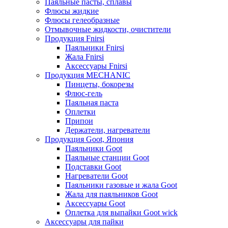
Паяльные пасты, сплавы
Флюсы жидкие
Флюсы гелеобразные
Отмывочные жидкости, очистители
Продукция Fnirsi
Паяльники Fnirsi
Жала Fnirsi
Аксессуары Fnirsi
Продукция MECHANIC
Пинцеты, бокорезы
Флюс-гель
Паяльная паста
Оплетки
Припои
Держатели, нагреватели
Продукция Goot, Япония
Паяльники Goot
Паяльные станции Goot
Подставки Goot
Нагреватели Goot
Паяльники газовые и жала Goot
Жала для паяльников Goot
Аксессуары Goot
Оплетка для выпайки Goot wick
Аксессуары для пайки