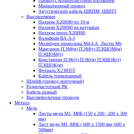
Провод с фторопластовой изоляцией
Миниатюрный провод
Акустический кабель ШВПМ, ШВПТ
Высокоомные
Нихром Х20Н80 по 10 м
Нихром Х20Н80 на катушках
Нихром лента Х20Н80
Вольфрам ВА-А-I
Молибден проволока М4-I-А, Листы Мч
Манганин ПЭМ(м) ПЭМ(т) ПЭШОМ(м)
ПЭШОМ(т)
Константан ПЭК(т) ПЭК(м) ПЭШОК(т)
ПЭШОК(м)
Фехраль Х23Ю5Т
Кабель термопарный
Шлейф (провод ленточный)
Радиочастотный РК
Кабель разный
Высоковольтные провода
Металл
Медь
Листы меди М1, М0Б (150 х 200 ; 200 х 300
мм)
Лист меди М1, М0Б ( 600 х 1500 мм; 600 х
500мм)