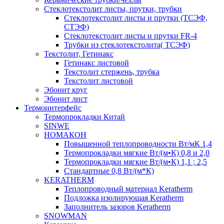
Cтеклотекстолит листы, прутки, трубки
Стеклотекстолит листы и прутки (ТСЭФ,
СТЭФ)
Стеклотекстолит листы и прутки FR-4
Трубки из стеклотекстолита( ТСЭФ)
Текстолит, Гетинакс
Гетинакс листовой
Текстолит стержень, трубка
Текстолит листовой
Эбонит круг
Эбонит лист
Термоинтерфейс
Термопрокладки Китай
SINWE
НОМАКОН
Повышенной теплопроводности Вт/мК 1,4
Термопрокладки мягкие Вт/(м•К) 0,8 и 2,0
Термопрокладки мягкие Вт/(м•К) 1,1 ; 2,5
Стандартные 0,8 Вт/(м*К)
KERATHERM
Теплопроводный материал Keratherm
Подложка изолирующая Keratherm
Заполнитель зазоров Keratherm
SNOWMAN