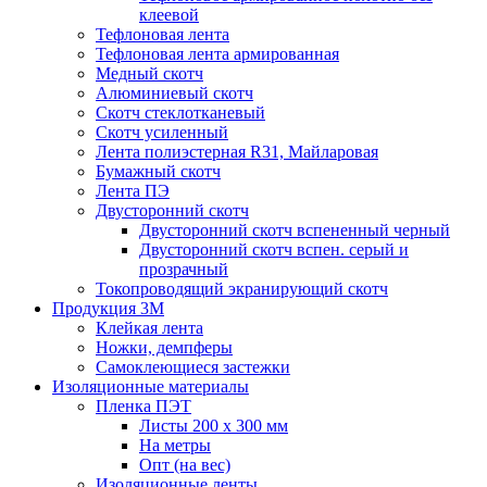
клеевой
Тефлоновая лента
Тефлоновая лента армированная
Медный скотч
Алюминиевый скотч
Скотч стеклотканевый
Скотч усиленный
Лента полиэстерная R31, Майларовая
Бумажный скотч
Лента ПЭ
Двусторонний скотч
Двусторонний скотч вспененный черный
Двусторонний скотч вспен. серый и
прозрачный
Токопроводящий экранирующий скотч
Продукция 3M
Клейкая лента
Ножки, демпферы
Самоклеющиеся застежки
Изоляционные материалы
Пленка ПЭТ
Листы 200 х 300 мм
На метры
Опт (на вес)
Изоляционные ленты