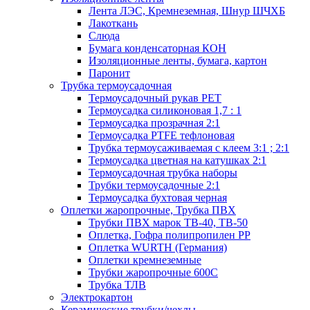
Лента ЛЭС, Кремнеземная, Шнур ШЧХБ
Лакоткань
Слюда
Бумага конденсаторная КОН
Изоляционные ленты, бумага, картон
Паронит
Трубка термоусадочная
Термоусадочный рукав PET
Термоусадка силиконовая 1,7 : 1
Термоусадка прозрачная 2:1
Термоусадка PTFE тефлоновая
Трубка термоусаживаемая с клеем 3:1 ; 2:1
Термоусадка цветная на катушках 2:1
Термоусадочная трубка наборы
Трубки термоусадочные 2:1
Термоусадка бухтовая черная
Оплетки жаропрочные, Трубка ПВХ
Трубки ПВХ марок ТВ-40, ТВ-50
Оплетка, Гофра полипропилен PP
Оплетка WURTH (Германия)
Оплетки кремнеземные
Трубки жаропрочные 600С
Трубка ТЛВ
Электрокартон
Керамические трубки/чехлы