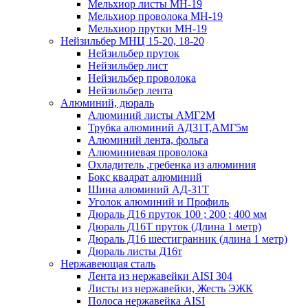
Мельхиор листы МН-19
Мельхиор проволока МН-19
Мельхиор прутки МН-19
Нейзильбер МНЦ 15-20, 18-20
Нейзильбер пруток
Нейзильбер лист
Нейзильбер проволока
Нейзильбер лента
Алюминий, дюраль
Алюминий листы АМГ2М
Трубка алюминий АД31Т,АМГ5м
Алюминий лента, фольга
Алюминиевая проволока
Охладитель ,гребенка из алюминия
Бокс квадрат алюминий
Шина алюминий АД-31Т
Уголок алюминий и Профиль
Дюраль Д16 пруток 100 ; 200 ; 400 мм
Дюраль Д16Т пруток (Длина 1 метр)
Дюраль Д16 шестигранник (длина 1 метр)
Дюраль листы Д16т
Нержавеющая сталь
Лента из нержавейки AISI 304
Листы из нержавейки, Жесть ЭЖК
Полоса нержавейка АISI