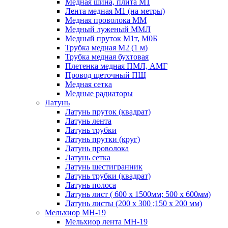
Медная шина, плита М1
Лента медная М1 (на метры)
Медная проволока ММ
Медный луженый ММЛ
Медный пруток М1т, М0Б
Трубка медная М2 (1 м)
Трубка медная бухтовая
Плетенка медная ПМЛ, АМГ
Провод щеточный ПЩ
Медная сетка
Медные радиаторы
Латунь
Латунь пруток (квадрат)
Латунь лента
Латунь трубки
Латунь прутки (круг)
Латунь проволока
Латунь сетка
Латунь шестигранник
Латунь трубки (квадрат)
Латунь полоса
Латунь лист ( 600 х 1500мм; 500 х 600мм)
Латунь листы (200 х 300 ;150 х 200 мм)
Мельхиор МН-19
Мельхиор лента МН-19