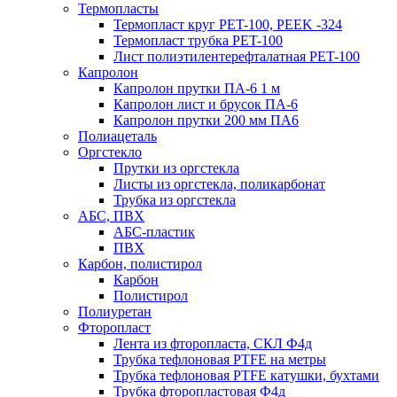
Термопласты
Термопласт круг PET-100, PEEK -324
Термопласт трубка PET-100
Лист полиэтилентерефталатная PET-100
Капролон
Капролон прутки ПА-6 1 м
Капролон лист и брусок ПА-6
Капролон прутки 200 мм ПА6
Полиацеталь
Оргстекло
Прутки из оргстекла
Листы из оргстекла, поликарбонат
Трубка из оргстекла
АБС, ПВХ
АБС-пластик
ПВХ
Карбон, полистирол
Карбон
Полистирол
Полиуретан
Фторопласт
Лента из фторопласта, СКЛ Ф4д
Трубка тефлоновая PTFE на метры
Трубка тефлоновая PTFE катушки, бухтами
Трубка фторопластовая Ф4д