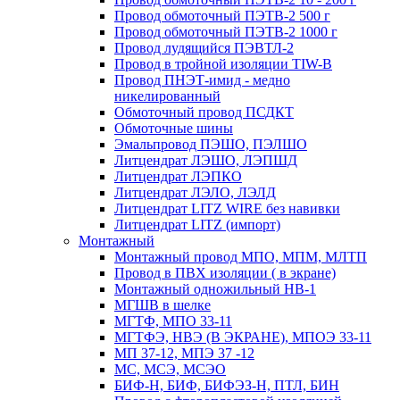
Провод обмоточный ПЭТВ-2 500 г
Провод обмоточный ПЭТВ-2 1000 г
Провод лудящийся ПЭВТЛ-2
Провод в тройной изоляции TIW-B
Провод ПНЭТ-имид - медно
никелированный
Обмоточный провод ПСДКТ
Обмоточные шины
Эмальпровод ПЭШО, ПЭЛШО
Литцендрат ЛЭШО, ЛЭПШД
Литцендрат ЛЭПКО
Литцендрат ЛЭЛО, ЛЭЛД
Литцендрат LITZ WIRE без навивки
Литцендрат LITZ (импорт)
Монтажный
Монтажный провод МПО, МПМ, МЛТП
Провод в ПВХ изоляции ( в экране)
Монтажный одножильный HB-1
МГШВ в шелке
МГТФ, МПО 33-11
МГТФЭ, НВЭ (В ЭКРАНЕ), МПОЭ 33-11
МП 37-12, МПЭ 37 -12
МС, МСЭ, МСЭО
БИФ-Н, БИФ, БИФЭЗ-Н, ПТЛ, БИН