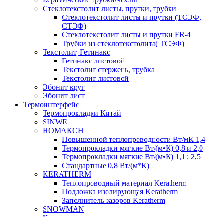
Cтеклотекстолит листы, прутки, трубки
Стеклотекстолит листы и прутки (ТСЭФ,
СТЭФ)
Стеклотекстолит листы и прутки FR-4
Трубки из стеклотекстолита( ТСЭФ)
Текстолит, Гетинакс
Гетинакс листовой
Текстолит стержень, трубка
Текстолит листовой
Эбонит круг
Эбонит лист
Термоинтерфейс
Термопрокладки Китай
SINWE
НОМАКОН
Повышенной теплопроводности Вт/мК 1,4
Термопрокладки мягкие Вт/(м•К) 0,8 и 2,0
Термопрокладки мягкие Вт/(м•К) 1,1 ; 2,5
Стандартные 0,8 Вт/(м*К)
KERATHERM
Теплопроводный материал Keratherm
Подложка изолирующая Keratherm
Заполнитель зазоров Keratherm
SNOWMAN