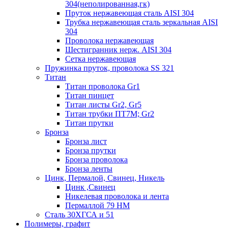
304(неполированная,гк)
Пруток нержавеющая сталь AISI 304
Трубка нержавеющая сталь зеркальная AISI
304
Проволока нержавеющая
Шестигранник нерж. AISI 304
Сетка нержавеющая
Пружинка пруток, проволока SS 321
Титан
Титан проволока Gr1
Титан пинцет
Титан листы Gr2, Gr5
Титан трубки ПТ7М; Gr2
Титан прутки
Бронза
Бронза лист
Бронза прутки
Бронза проволока
Бронза ленты
Цинк, Пермалой, Свинец, Никель
Цинк ,Свинец
Никелевая проволока и лента
Пермаллой 79 НМ
Сталь 30ХГСА и 51
Полимеры, графит