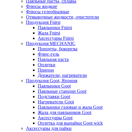
Паяльные пасты, сплавы
Флюсы жидкие
Флюсы гелеобразные
Отмывочные жидкости, очистители
Продукция Fnirsi
Паяльники Fnirsi
Жала Fnirsi
Аксессуары Fnirsi
Продукция MECHANIC
Пинцеты, бокорезы
Флюс-гель
Паяльная паста
Оплетки
Припои
Держатели, нагреватели
Продукция Goot, Япония
Паяльники Goot
Паяльные станции Goot
Подставки Goot
Нагреватели Goot
Паяльники газовые и жала Goot
Жала для паяльников Goot
Аксессуары Goot
Оплетка для выпайки Goot wick
Аксессуары для пайки