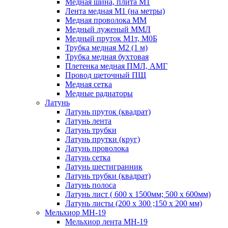
Медная шина, плита М1
Лента медная М1 (на метры)
Медная проволока ММ
Медный луженый ММЛ
Медный пруток М1т, М0Б
Трубка медная М2 (1 м)
Трубка медная бухтовая
Плетенка медная ПМЛ, АМГ
Провод щеточный ПЩ
Медная сетка
Медные радиаторы
Латунь
Латунь пруток (квадрат)
Латунь лента
Латунь трубки
Латунь прутки (круг)
Латунь проволока
Латунь сетка
Латунь шестигранник
Латунь трубки (квадрат)
Латунь полоса
Латунь лист ( 600 х 1500мм; 500 х 600мм)
Латунь листы (200 х 300 ;150 х 200 мм)
Мельхиор МН-19
Мельхиор лента МН-19