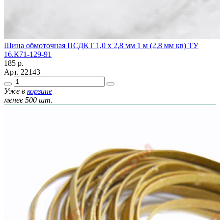
Шина обмоточная ПСДКТ 1,0 х 2,8 мм 1 м (2,8 мм кв) ТУ
16.К71-129-91
185
р.
Арт.
22143
Уже в
корзине
менее 500 шт.