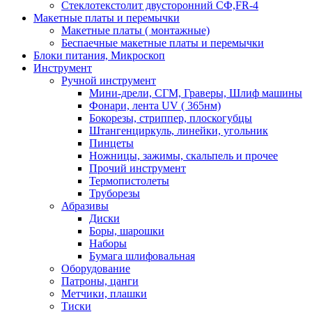
Стеклотекстолит двусторонний СФ,FR-4
Макетные платы и перемычки
Макетные платы ( монтажные)
Беспаечные макетные платы и перемычки
Блоки питания, Микроскоп
Инструмент
Ручной инструмент
Мини-дрели, СГМ, Граверы, Шлиф машины
Фонари, лента UV ( 365нм)
Бокорезы, cтриппер, плоскогубцы
Штангенциркуль, линейки, угольник
Пинцеты
Ножницы, зажимы, скальпель и прочее
Прочий инструмент
Термопистолеты
Труборезы
Абразивы
Диски
Боры, шарошки
Наборы
Бумага шлифовальная
Оборудование
Патроны, цанги
Метчики, плашки
Тиски