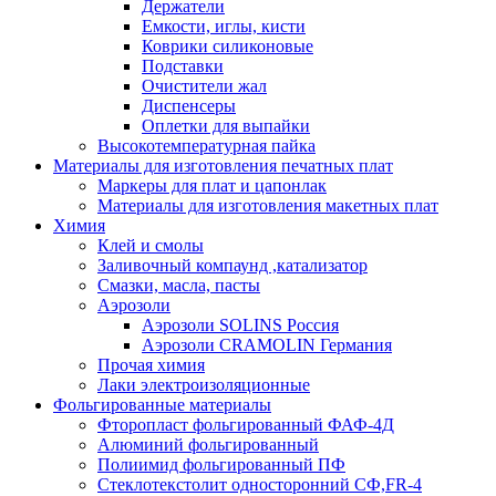
Держатели
Емкости, иглы, кисти
Коврики силиконовые
Подставки
Очистители жал
Диспенсеры
Оплетки для выпайки
Высокотемпературная пайка
Материалы для изготовления печатных плат
Маркеры для плат и цапонлак
Материалы для изготовления макетных плат
Химия
Клей и смолы
Заливочный компаунд ,катализатор
Смазки, масла, пасты
Аэрозоли
Аэрозоли SOLINS Россия
Аэрозоли CRAMOLIN Германия
Прочая химия
Лаки электроизоляционные
Фольгированные материалы
Фторопласт фольгированный ФАФ-4Д
Алюминий фольгированный
Полиимид фольгированный ПФ
Стеклотекстолит односторонний CФ,FR-4