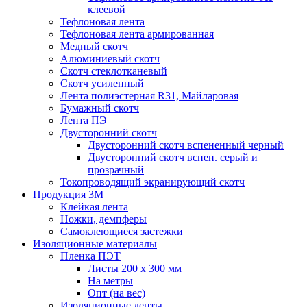
клеевой
Тефлоновая лента
Тефлоновая лента армированная
Медный скотч
Алюминиевый скотч
Скотч стеклотканевый
Скотч усиленный
Лента полиэстерная R31, Майларовая
Бумажный скотч
Лента ПЭ
Двусторонний скотч
Двусторонний скотч вспененный черный
Двусторонний скотч вспен. серый и
прозрачный
Токопроводящий экранирующий скотч
Продукция 3M
Клейкая лента
Ножки, демпферы
Самоклеющиеся застежки
Изоляционные материалы
Пленка ПЭТ
Листы 200 х 300 мм
На метры
Опт (на вес)
Изоляционные ленты