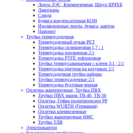
Лента ЛЭС, Кремнеземная, Шнур ШЧХБ
Лакоткань
Слюда
Бумага конденсаторная КОН
Изоляционные ленты, бумага, картон
Паронит
Трубка термоусадочная
Термоусадочный рукав PET
Термоусадка силиконовая 1,7 : 1
Термоусадка прозрачная 2:1
Термоусадка PTFE тефлоновая
Трубка термоусаживаемая с клеем 3:1 ; 2:1
Термоусадка цветная на катушках 2:1
Термоусадочная трубка наборы
Трубки термоусадочные 2:1
Термоусадка бухтовая черная
Оплетки жаропрочные, Трубка ПВХ
Трубки ПВХ марок ТВ-40, ТВ-50
Оплетка, Гофра полипропилен PP
Оплетка WURTH (Германия)
Оплетки кремнеземные
Трубки жаропрочные 600С
Трубка ТЛВ
Электрокартон
Керамические трубки/чехлы