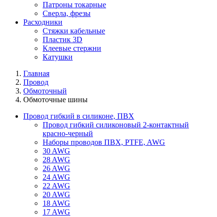
Патроны токарные
Сверла, фрезы
Расходники
Стяжки кабельные
Пластик 3D
Клеевые стержни
Катушки
Главная
Провод
Обмоточный
Обмоточные шины
Провод гибкий в силиконе, ПВХ
Провод гибкий силиконовый 2-контактный
красно-черный
Наборы проводов ПВХ, PTFE, AWG
30 AWG
28 AWG
26 AWG
24 AWG
22 AWG
20 AWG
18 AWG
17 AWG