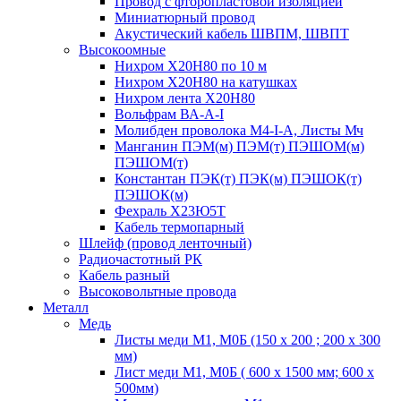
Провод с фторопластовой изоляцией
Миниатюрный провод
Акустический кабель ШВПМ, ШВПТ
Высокоомные
Нихром Х20Н80 по 10 м
Нихром Х20Н80 на катушках
Нихром лента Х20Н80
Вольфрам ВА-А-I
Молибден проволока М4-I-А, Листы Мч
Манганин ПЭМ(м) ПЭМ(т) ПЭШОМ(м)
ПЭШОМ(т)
Константан ПЭК(т) ПЭК(м) ПЭШОК(т)
ПЭШОК(м)
Фехраль Х23Ю5Т
Кабель термопарный
Шлейф (провод ленточный)
Радиочастотный РК
Кабель разный
Высоковольтные провода
Металл
Медь
Листы меди М1, М0Б (150 х 200 ; 200 х 300
мм)
Лист меди М1, М0Б ( 600 х 1500 мм; 600 х
500мм)