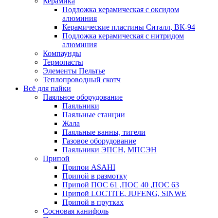
Керамика
Подложка керамическая с оксидом
алюминия
Керамические пластины Ситалл, ВК-94
Подложка керамическая с нитридом
алюминия
Компаунды
Термопасты
Элементы Пельтье
Теплопроводный скотч
Всё для пайки
Паяльное оборудование
Паяльники
Паяльные станции
Жала
Паяльные ванны, тигели
Газовое оборудование
Паяльники ЭПСН, МПСЭН
Припой
Припои ASAHI
Припой в размотку
Припой ПОС 61 ,ПОС 40 ,ПОС 63
Припой LOCTITE, JUFENG, SINWE
Припой в прутках
Сосновая канифоль