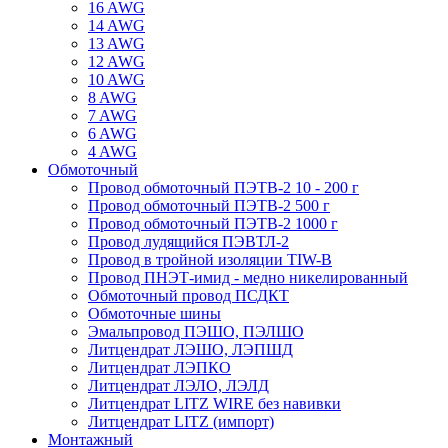
16 AWG
14 AWG
13 AWG
12 AWG
10 AWG
8 AWG
7 AWG
6 AWG
4 AWG
Обмоточный
Провод обмоточный ПЭТВ-2 10 - 200 г
Провод обмоточный ПЭТВ-2 500 г
Провод обмоточный ПЭТВ-2 1000 г
Провод лудящийся ПЭВТЛ-2
Провод в тройной изоляции TIW-B
Провод ПНЭТ-имид - медно никелированный
Обмоточный провод ПСДКТ
Обмоточные шины
Эмальпровод ПЭШО, ПЭЛШО
Литцендрат ЛЭШО, ЛЭПШД
Литцендрат ЛЭПКО
Литцендрат ЛЭЛО, ЛЭЛД
Литцендрат LITZ WIRE без навивки
Литцендрат LITZ (импорт)
Монтажный