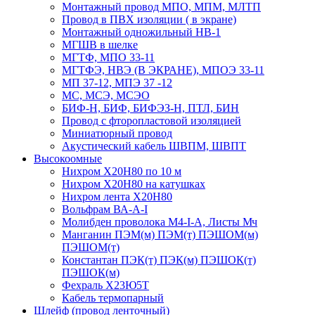
Монтажный провод МПО, МПМ, МЛТП
Провод в ПВХ изоляции ( в экране)
Монтажный одножильный HB-1
МГШВ в шелке
МГТФ, МПО 33-11
МГТФЭ, НВЭ (В ЭКРАНЕ), МПОЭ 33-11
МП 37-12, МПЭ 37 -12
МС, МСЭ, МСЭО
БИФ-Н, БИФ, БИФЭЗ-Н, ПТЛ, БИН
Провод с фторопластовой изоляцией
Миниатюрный провод
Акустический кабель ШВПМ, ШВПТ
Высокоомные
Нихром Х20Н80 по 10 м
Нихром Х20Н80 на катушках
Нихром лента Х20Н80
Вольфрам ВА-А-I
Молибден проволока М4-I-А, Листы Мч
Манганин ПЭМ(м) ПЭМ(т) ПЭШОМ(м)
ПЭШОМ(т)
Константан ПЭК(т) ПЭК(м) ПЭШОК(т)
ПЭШОК(м)
Фехраль Х23Ю5Т
Кабель термопарный
Шлейф (провод ленточный)