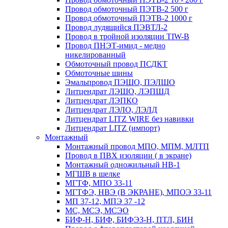
Провод обмоточный ПЭТВ-2 500 г
Провод обмоточный ПЭТВ-2 1000 г
Провод лудящийся ПЭВТЛ-2
Провод в тройной изоляции TIW-B
Провод ПНЭТ-имид - медно
никелированный
Обмоточный провод ПСДКТ
Обмоточные шины
Эмальпровод ПЭШО, ПЭЛШО
Литцендрат ЛЭШО, ЛЭПШД
Литцендрат ЛЭПКО
Литцендрат ЛЭЛО, ЛЭЛД
Литцендрат LITZ WIRE без навивки
Литцендрат LITZ (импорт)
Монтажный
Монтажный провод МПО, МПМ, МЛТП
Провод в ПВХ изоляции ( в экране)
Монтажный одножильный HB-1
МГШВ в шелке
МГТФ, МПО 33-11
МГТФЭ, НВЭ (В ЭКРАНЕ), МПОЭ 33-11
МП 37-12, МПЭ 37 -12
МС, МСЭ, МСЭО
БИФ-Н, БИФ, БИФЭЗ-Н, ПТЛ, БИН