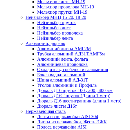
Мельхиор листы МН-19
Мельхиор проволока МН-19
Мельхиор прутки МН-19
Нейзильбер МНЦ 15-20, 18-20
Нейзильбер пруток
Нейзильбер лист
Нейзильбер проволока
Нейзильбер лента
Алюминий, дюраль
Алюминий листы АМГ2М
Трубка алюминий АД31Т,АМГ5м
Алюминий лента, фольга
Алюминиевая проволока
Охладитель, гребенка из алюминия
Бокс квадрат алюминий
Шина алюминий АД-31Т
Уголок алюминий и Профиль
Дюраль Д16 пруток 100 ; 200 ; 400 мм
Дюраль Д16Т пруток (Длина 1 метр)
Дюраль Д16 шестигранник (длина 1 метр)
Дюраль листы Д16т
Нержавеющая сталь
Лента из нержавейки AISI 304
Листы из нержавейки, Жесть ЭЖК
Полоса нержавейка АISI