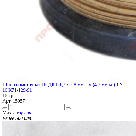
Шина обмоточная ПСДКТ 1,7 х 2,8 мм 1 м (4,7 мм кв) ТУ
16.К71-129-91
165
р.
Арт.
15057
Уже в
корзине
менее 500 шт.