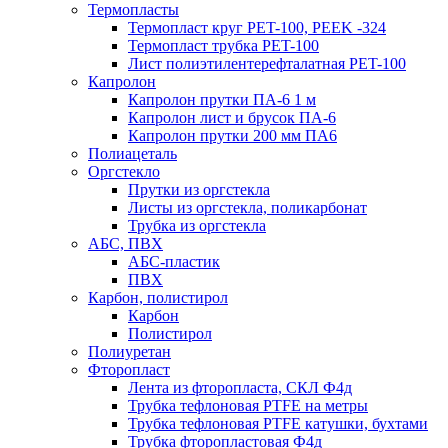
Термопласты
Термопласт круг PET-100, PEEK -324
Термопласт трубка PET-100
Лист полиэтилентерефталатная PET-100
Капролон
Капролон прутки ПА-6 1 м
Капролон лист и брусок ПА-6
Капролон прутки 200 мм ПА6
Полиацеталь
Оргстекло
Прутки из оргстекла
Листы из оргстекла, поликарбонат
Трубка из оргстекла
АБС, ПВХ
АБС-пластик
ПВХ
Карбон, полистирол
Карбон
Полистирол
Полиуретан
Фторопласт
Лента из фторопласта, СКЛ Ф4д
Трубка тефлоновая PTFE на метры
Трубка тефлоновая PTFE катушки, бухтами
Трубка фторопластовая Ф4д