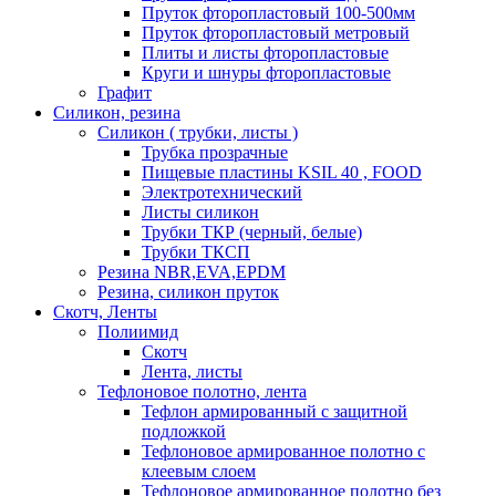
Пруток фторопластовый 100-500мм
Пруток фторопластовый метровый
Плиты и листы фторопластовые
Круги и шнуры фторопластовые
Графит
Силикон, резина
Силикон ( трубки, листы )
Трубка прозрачные
Пищевые пластины KSIL 40 , FOOD
Электротехнический
Листы силикон
Трубки ТКР (черный, белые)
Трубки ТКСП
Резина NBR,EVA,EPDM
Резина, силикон пруток
Скотч, Ленты
Полиимид
Скотч
Лента, листы
Тефлоновое полотно, лента
Тефлон армированный с защитной
подложкой
Тефлоновое армированное полотно с
клеевым слоем
Тефлоновое армированное полотно без