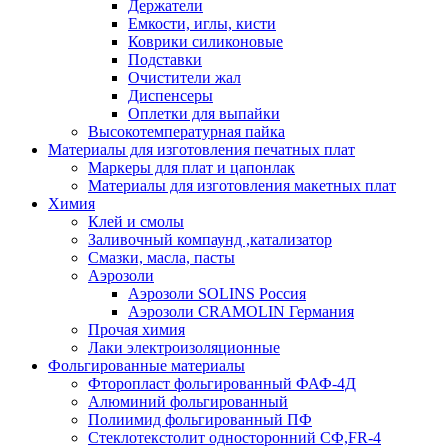
Держатели
Емкости, иглы, кисти
Коврики силиконовые
Подставки
Очистители жал
Диспенсеры
Оплетки для выпайки
Высокотемпературная пайка
Материалы для изготовления печатных плат
Маркеры для плат и цапонлак
Материалы для изготовления макетных плат
Химия
Клей и смолы
Заливочный компаунд ,катализатор
Смазки, масла, пасты
Аэрозоли
Аэрозоли SOLINS Россия
Аэрозоли CRAMOLIN Германия
Прочая химия
Лаки электроизоляционные
Фольгированные материалы
Фторопласт фольгированный ФАФ-4Д
Алюминий фольгированный
Полиимид фольгированный ПФ
Стеклотекстолит односторонний CФ,FR-4