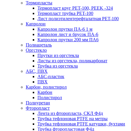
Термопласты
Термопласт круг PET-100, PEEK -324
Термопласт трубка PET-100
Лист полиэтилентерефталатная PET-100
Капролон
Капролон прутки ПА-6 1 м
Капролон лист и брусок ПА-6
Капролон прутки 200 мм ПА6
Полиацеталь
Оргстекло
Прутки из оргстекла
Листы из оргстекла, поликарбонат
Трубка из оргстекла
АБС, ПВХ
АБС-пластик
ПВХ
Карбон, полистирол
Карбон
Полистирол
Полиуретан
Фторопласт
Лента из фторопласта, СКЛ Ф4д
Трубка тефлоновая PTFE на метры
Трубка тефлоновая PTFE катушки, бухтами
Трубка фторопластовая Ф4д