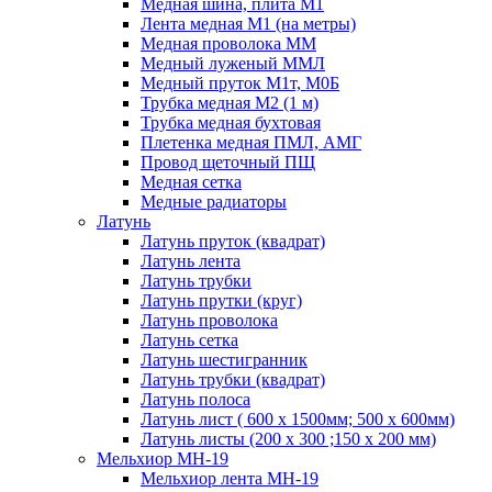
Медная шина, плита М1
Лента медная М1 (на метры)
Медная проволока ММ
Медный луженый ММЛ
Медный пруток М1т, М0Б
Трубка медная М2 (1 м)
Трубка медная бухтовая
Плетенка медная ПМЛ, АМГ
Провод щеточный ПЩ
Медная сетка
Медные радиаторы
Латунь
Латунь пруток (квадрат)
Латунь лента
Латунь трубки
Латунь прутки (круг)
Латунь проволока
Латунь сетка
Латунь шестигранник
Латунь трубки (квадрат)
Латунь полоса
Латунь лист ( 600 х 1500мм; 500 х 600мм)
Латунь листы (200 х 300 ;150 х 200 мм)
Мельхиор МН-19
Мельхиор лента МН-19