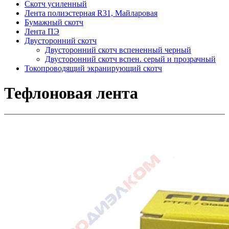
Скотч усиленный
Лента полиэстерная R31, Майларовая
Бумажный скотч
Лента ПЭ
Двусторонний скотч
Двусторонний скотч вспененный черный
Двусторонний скотч вспен. серый и прозрачный
Токопроводящий экранирующий скотч
Тефлоновая лента