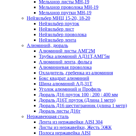
Мельхиор листы МН-19
Мельхиор проволока МН-19
Мельхиор прутки МН-19
Нейзильбер МНЦ 15-20, 18-20
Нейзильбер пруток
Нейзильбер лист
Нейзильбер проволока
Нейзильбер лента
Алюминий, дюраль
Алюминий листы АМГ2М
Трубка алюминий АД31Т,АМГ5м
Алюминий лента, фольга
Алюминиевая проволока
Охладитель ,гребенка из алюминия
Бокс квадрат алюминий
Шина алюминий АД-31Т
Уголок алюминий и Профиль
Дюраль Д16 пруток 100 ; 200 ; 400 мм
Дюраль Д16Т пруток (Длина 1 метр)
Дюраль Д16 шестигранник (длина 1 метр)
Дюраль листы Д16т
Нержавеющая сталь
Лента из нержавейки AISI 304
Листы из нержавейки, Жесть ЭЖК
Полоса нержавейка АISI