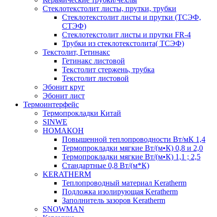
Cтеклотекстолит листы, прутки, трубки
Стеклотекстолит листы и прутки (ТСЭФ,
СТЭФ)
Стеклотекстолит листы и прутки FR-4
Трубки из стеклотекстолита( ТСЭФ)
Текстолит, Гетинакс
Гетинакс листовой
Текстолит стержень, трубка
Текстолит листовой
Эбонит круг
Эбонит лист
Термоинтерфейс
Термопрокладки Китай
SINWE
НОМАКОН
Повышенной теплопроводности Вт/мК 1,4
Термопрокладки мягкие Вт/(м•К) 0,8 и 2,0
Термопрокладки мягкие Вт/(м•К) 1,1 ; 2,5
Стандартные 0,8 Вт/(м*К)
KERATHERM
Теплопроводный материал Keratherm
Подложка изолирующая Keratherm
Заполнитель зазоров Keratherm
SNOWMAN