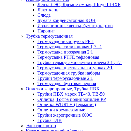
Лента ЛЭС, Кремнеземная, Шнур ШЧХБ
Лакоткань
Слюда
Бумага конденсаторная КОН
Изоляционные ленты, бумага, картон
Паронит
Трубка термоусадочная
Термоусадочный рукав PET
Термоусадка силиконовая 1,7 : 1
Термоусадка прозрачная 2:1
Термоусадка PTFE тефлоновая
Трубка термоусаживаемая с клеем 3:1 ; 2:1
Термоусадка цветная на катушках 2:1
Термоусадочная трубка наборы
Трубки термоусадочные 2:1
Термоусадка бухтовая черная
Оплетки жаропрочные, Трубка ПВХ
Трубки ПВХ марок ТВ-40, ТВ-50
Оплетка, Гофра полипропилен PP
Оплетка WURTH (Германия)
Оплетки кремнеземные
Трубки жаропрочные 600С
Трубка ТЛВ
Электрокартон
Керамические трубки/чехлы