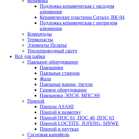
Керамика
Подложка керамическая с оксидом
алюминия
Керамические пластины Ситалл, ВК-94
Подложка керамическая с нитридом
алюминия
Компаунды
Термопасты
Элементы Пельтье
Теплопроводный скотч
Всё для пайки
Паяльное оборудование
Паяльники
Паяльные станции
Жала
Паяльные ванны, тигели
Газовое оборудование
Паяльники ЭПСН, МПСЭН
Припой
Припои ASAHI
Припой в размотку
Припой ПОС 61 ,ПОС 40 ,ПОС 63
Припой LOCTITE, JUFENG, SINWE
Припой в прутках
Сосновая канифоль