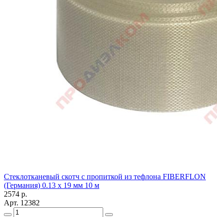
Стеклотканевый скотч с пропиткой из тефлона FIBERFLON
(Германия) 0.13 х 19 мм 10 м
2574
р.
Арт.
12382