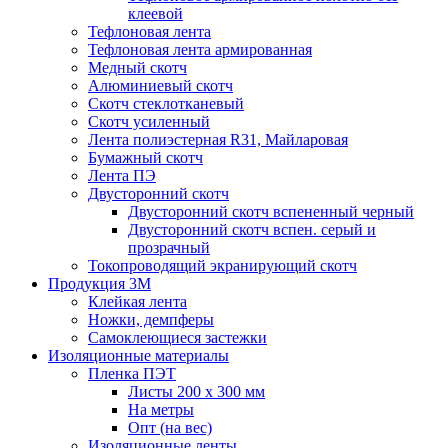
клеевой
Тефлоновая лента
Тефлоновая лента армированная
Медный скотч
Алюминиевый скотч
Скотч стеклотканевый
Скотч усиленный
Лента полиэстерная R31, Майларовая
Бумажный скотч
Лента ПЭ
Двусторонний скотч
Двусторонний скотч вспененный черный
Двусторонний скотч вспен. серый и
прозрачный
Токопроводящий экранирующий скотч
Продукция 3M
Клейкая лента
Ножки, демпферы
Самоклеющиеся застежки
Изоляционные материалы
Пленка ПЭТ
Листы 200 х 300 мм
На метры
Опт (на вес)
Изоляционные ленты