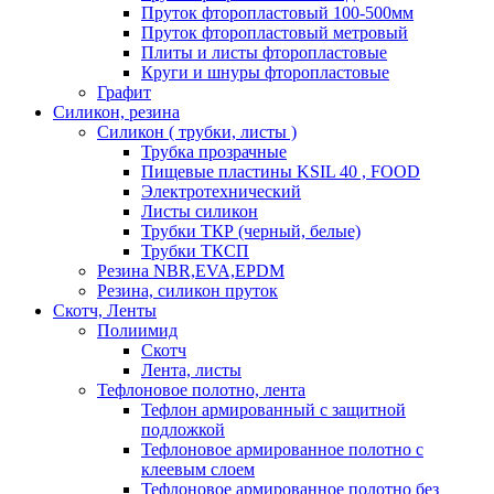
Пруток фторопластовый 100-500мм
Пруток фторопластовый метровый
Плиты и листы фторопластовые
Круги и шнуры фторопластовые
Графит
Силикон, резина
Силикон ( трубки, листы )
Трубка прозрачные
Пищевые пластины KSIL 40 , FOOD
Электротехнический
Листы силикон
Трубки ТКР (черный, белые)
Трубки ТКСП
Резина NBR,EVA,EPDM
Резина, силикон пруток
Скотч, Ленты
Полиимид
Скотч
Лента, листы
Тефлоновое полотно, лента
Тефлон армированный с защитной
подложкой
Тефлоновое армированное полотно с
клеевым слоем
Тефлоновое армированное полотно без