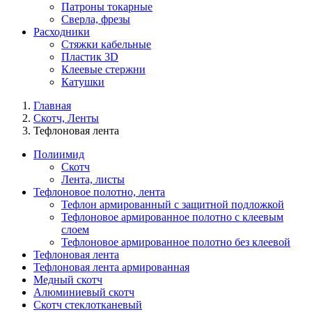
Патроны токарные
Сверла, фрезы
Расходники
Стяжки кабельные
Пластик 3D
Клеевые стержни
Катушки
Главная
Скотч, Ленты
Тефлоновая лента
Полиимид
Скотч
Лента, листы
Тефлоновое полотно, лента
Тефлон армированный с защитной подложкой
Тефлоновое армированное полотно с клеевым
слоем
Тефлоновое армированное полотно без клеевой
Тефлоновая лента
Тефлоновая лента армированная
Медный скотч
Алюминиевый скотч
Скотч стеклотканевый