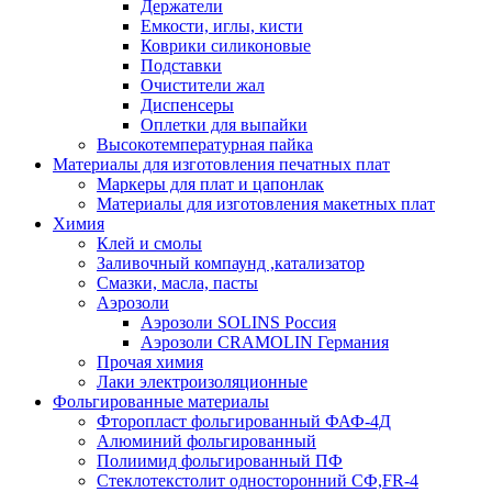
Держатели
Емкости, иглы, кисти
Коврики силиконовые
Подставки
Очистители жал
Диспенсеры
Оплетки для выпайки
Высокотемпературная пайка
Материалы для изготовления печатных плат
Маркеры для плат и цапонлак
Материалы для изготовления макетных плат
Химия
Клей и смолы
Заливочный компаунд ,катализатор
Смазки, масла, пасты
Аэрозоли
Аэрозоли SOLINS Россия
Аэрозоли CRAMOLIN Германия
Прочая химия
Лаки электроизоляционные
Фольгированные материалы
Фторопласт фольгированный ФАФ-4Д
Алюминий фольгированный
Полиимид фольгированный ПФ
Стеклотекстолит односторонний CФ,FR-4