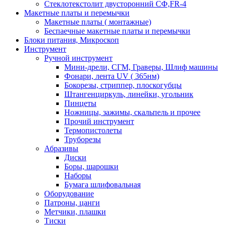
Стеклотекстолит двусторонний СФ,FR-4
Макетные платы и перемычки
Макетные платы ( монтажные)
Беспаечные макетные платы и перемычки
Блоки питания, Микроскоп
Инструмент
Ручной инструмент
Мини-дрели, СГМ, Граверы, Шлиф машины
Фонари, лента UV ( 365нм)
Бокорезы, cтриппер, плоскогубцы
Штангенциркуль, линейки, угольник
Пинцеты
Ножницы, зажимы, скальпель и прочее
Прочий инструмент
Термопистолеты
Труборезы
Абразивы
Диски
Боры, шарошки
Наборы
Бумага шлифовальная
Оборудование
Патроны, цанги
Метчики, плашки
Тиски