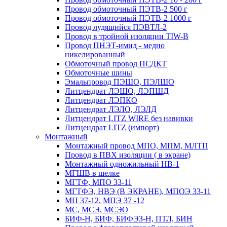
Провод обмоточный ПЭТВ-2 500 г
Провод обмоточный ПЭТВ-2 1000 г
Провод лудящийся ПЭВТЛ-2
Провод в тройной изоляции TIW-B
Провод ПНЭТ-имид - медно
никелированный
Обмоточный провод ПСДКТ
Обмоточные шины
Эмальпровод ПЭШО, ПЭЛШО
Литцендрат ЛЭШО, ЛЭПШД
Литцендрат ЛЭПКО
Литцендрат ЛЭЛО, ЛЭЛД
Литцендрат LITZ WIRE без навивки
Литцендрат LITZ (импорт)
Монтажный
Монтажный провод МПО, МПМ, МЛТП
Провод в ПВХ изоляции ( в экране)
Монтажный одножильный HB-1
МГШВ в шелке
МГТФ, МПО 33-11
МГТФЭ, НВЭ (В ЭКРАНЕ), МПОЭ 33-11
МП 37-12, МПЭ 37 -12
МС, МСЭ, МСЭО
БИФ-Н, БИФ, БИФЭЗ-Н, ПТЛ, БИН