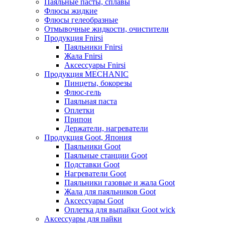
Паяльные пасты, сплавы
Флюсы жидкие
Флюсы гелеобразные
Отмывочные жидкости, очистители
Продукция Fnirsi
Паяльники Fnirsi
Жала Fnirsi
Аксессуары Fnirsi
Продукция MECHANIC
Пинцеты, бокорезы
Флюс-гель
Паяльная паста
Оплетки
Припои
Держатели, нагреватели
Продукция Goot, Япония
Паяльники Goot
Паяльные станции Goot
Подставки Goot
Нагреватели Goot
Паяльники газовые и жала Goot
Жала для паяльников Goot
Аксессуары Goot
Оплетка для выпайки Goot wick
Аксессуары для пайки