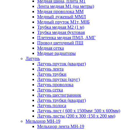
Медная шина, плита М1
Лента медная М1 (на метры)
Медная проволока ММ
Медный луженый ММЛ
Медный пруток М1т, М0Б
Трубка медная М2 (1 м)
Трубка медная бухтовая
Плетенка медная ПМЛ, АМГ
Провод щеточный ПЩ
Медная сетка
Медные радиаторы
Латунь
Латунь пруток (квадрат)
Латунь лента
Латунь трубки
Латунь прутки (круг)
Латунь проволока
Латунь сетка
Латунь шестигранник
Латунь трубки (квадрат)
Латунь полоса
Латунь лист ( 600 х 1500мм; 500 х 600мм)
Латунь листы (200 х 300 ;150 х 200 мм)
Мельхиор МН-19
Мельхиор лента МН-19