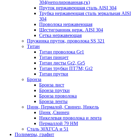
304(неполированная,гк)
Пруток нержавеющая сталь AISI 304
Трубка нержавеющая сталь зеркальная AISI
304
Проволока нержавеющая
Шестигранник нерж. AISI 304
Сетка нержавеющая
Пружинка пруток, проволока SS 321
Титан
Титан проволока Gr1
Титан пинцет
Титан листы Gr2, Gr5
Титан трубки ПТ7М; Gr2
Титан прутки
Бронза
Бронза лист
Бронза прутки
Бронза проволока
Бронза ленты
Цинк, Пермалой, Свинец, Никель
Цинк ,Свинец
Никелевая проволока и лента
Пермаллой 79 НМ
Сталь 30ХГСА и 51
Полимеры, графит