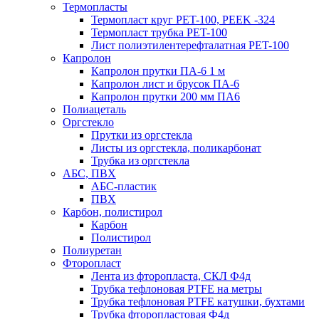
Термопласты
Термопласт круг PET-100, PEEK -324
Термопласт трубка PET-100
Лист полиэтилентерефталатная PET-100
Капролон
Капролон прутки ПА-6 1 м
Капролон лист и брусок ПА-6
Капролон прутки 200 мм ПА6
Полиацеталь
Оргстекло
Прутки из оргстекла
Листы из оргстекла, поликарбонат
Трубка из оргстекла
АБС, ПВХ
АБС-пластик
ПВХ
Карбон, полистирол
Карбон
Полистирол
Полиуретан
Фторопласт
Лента из фторопласта, СКЛ Ф4д
Трубка тефлоновая PTFE на метры
Трубка тефлоновая PTFE катушки, бухтами
Трубка фторопластовая Ф4д