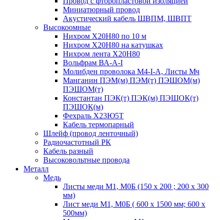
Провод с фторопластовой изоляцией
Миниатюрный провод
Акустический кабель ШВПМ, ШВПТ
Высокоомные
Нихром Х20Н80 по 10 м
Нихром Х20Н80 на катушках
Нихром лента Х20Н80
Вольфрам ВА-А-I
Молибден проволока М4-I-А, Листы Мч
Манганин ПЭМ(м) ПЭМ(т) ПЭШОМ(м)
ПЭШОМ(т)
Константан ПЭК(т) ПЭК(м) ПЭШОК(т)
ПЭШОК(м)
Фехраль Х23Ю5Т
Кабель термопарный
Шлейф (провод ленточный)
Радиочастотный РК
Кабель разный
Высоковольтные провода
Металл
Медь
Листы меди М1, М0Б (150 х 200 ; 200 х 300
мм)
Лист меди М1, М0Б ( 600 х 1500 мм; 600 х
500мм)