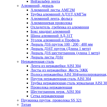
Нейзильбер лента
Алюминий, дюраль
Алюминий листы АМГ2М
Трубка алюминий АД31Т,АМГ5м
Алюминий лента, фольга
Алюминиевая проволока
Охладитель ,гребенка из алюминия
Бокс квадрат алюминий
Шина алюминий АД-31Т
Уголок алюминий и Профиль
Дюраль Д16 пруток 100 ; 200 ; 400 мм
Дюраль Д16Т пруток (Длина 1 метр)
Дюраль Д16 шестигранник (длина 1 метр)
Дюраль листы Д16т
Нержавеющая сталь
Лента из нержавейки AISI 304
Листы из нержавейки, Жесть ЭЖК
Полоса нержавейка АISI 304(неполированная,
Пруток нержавеющая сталь AISI 304
Трубка нержавеющая сталь зеркальная AISI 3
Проволока нержавеющая
Шестигранник нерж. AISI 304
Сетка нержавеющая
Пружинка пруток, проволока SS 321
Титан