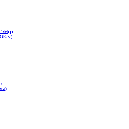
ОМ(т)
ОК(м)
)
0мм)