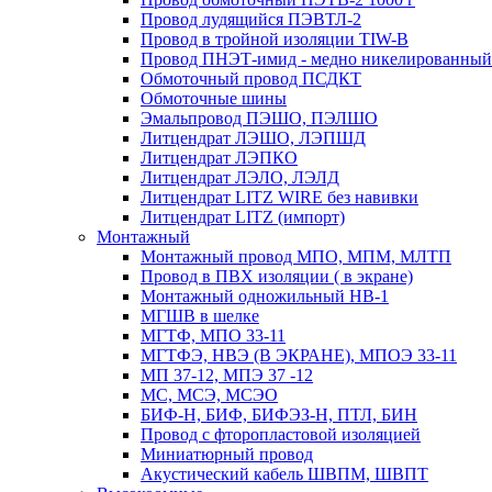
Провод лудящийся ПЭВТЛ-2
Провод в тройной изоляции TIW-B
Провод ПНЭТ-имид - медно никелированный
Обмоточный провод ПСДКТ
Обмоточные шины
Эмальпровод ПЭШО, ПЭЛШО
Литцендрат ЛЭШО, ЛЭПШД
Литцендрат ЛЭПКО
Литцендрат ЛЭЛО, ЛЭЛД
Литцендрат LITZ WIRE без навивки
Литцендрат LITZ (импорт)
Монтажный
Монтажный провод МПО, МПМ, МЛТП
Провод в ПВХ изоляции ( в экране)
Монтажный одножильный HB-1
МГШВ в шелке
МГТФ, МПО 33-11
МГТФЭ, НВЭ (В ЭКРАНЕ), МПОЭ 33-11
МП 37-12, МПЭ 37 -12
МС, МСЭ, МСЭО
БИФ-Н, БИФ, БИФЭЗ-Н, ПТЛ, БИН
Провод с фторопластовой изоляцией
Миниатюрный провод
Акустический кабель ШВПМ, ШВПТ