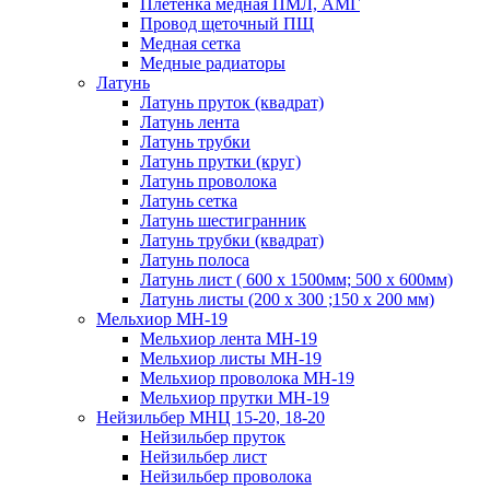
Плетенка медная ПМЛ, АМГ
Провод щеточный ПЩ
Медная сетка
Медные радиаторы
Латунь
Латунь пруток (квадрат)
Латунь лента
Латунь трубки
Латунь прутки (круг)
Латунь проволока
Латунь сетка
Латунь шестигранник
Латунь трубки (квадрат)
Латунь полоса
Латунь лист ( 600 х 1500мм; 500 х 600мм)
Латунь листы (200 х 300 ;150 х 200 мм)
Мельхиор МН-19
Мельхиор лента МН-19
Мельхиор листы МН-19
Мельхиор проволока МН-19
Мельхиор прутки МН-19
Нейзильбер МНЦ 15-20, 18-20
Нейзильбер пруток
Нейзильбер лист
Нейзильбер проволока