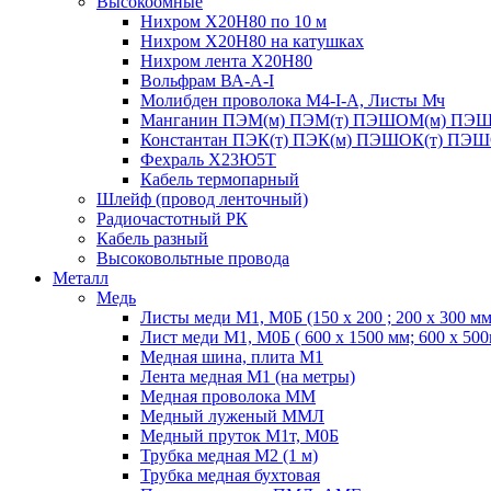
Высокоомные
Нихром Х20Н80 по 10 м
Нихром Х20Н80 на катушках
Нихром лента Х20Н80
Вольфрам ВА-А-I
Молибден проволока М4-I-А, Листы Мч
Манганин ПЭМ(м) ПЭМ(т) ПЭШОМ(м) ПЭШ
Константан ПЭК(т) ПЭК(м) ПЭШОК(т) ПЭШ
Фехраль Х23Ю5Т
Кабель термопарный
Шлейф (провод ленточный)
Радиочастотный РК
Кабель разный
Высоковольтные провода
Металл
Медь
Листы меди М1, М0Б (150 х 200 ; 200 х 300 мм
Лист меди М1, М0Б ( 600 х 1500 мм; 600 х 50
Медная шина, плита М1
Лента медная М1 (на метры)
Медная проволока ММ
Медный луженый ММЛ
Медный пруток М1т, М0Б
Трубка медная М2 (1 м)
Трубка медная бухтовая