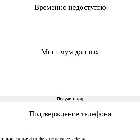
Временно недоступно
Минимум данных
Получить код
Подтверждение телефона
те последние 4 цифры номера телефона.