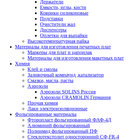
Держатели
Емкости, иглы, кисти
Коврики силиконовые
Подставки
Очистители жал
Диспенсеры
Оплетки для выпайки
Высокотемпературная пайка
Материалы для изготовления печатных плат
Маркеры для плат и цапонлак
Материалы для изготовления макетных плат
Химия
Клей и смолы
Заливочный компаунд ,катализатор
Смазки, масла, пасты
Аэрозоли
Аэрозоли SOLINS Россия
Аэрозоли CRAMOLIN Германия
Прочая химия
Лаки электроизоляционные
Фольгированные материалы
Фторопласт фольгированный ФАФ-4Д
Алюминий фольгированный
Полиимид фольгированный ПФ
Стеклотекстолит односторонний CФ,FR-4