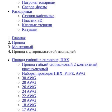
Патроны токарные
Сверла, фрезы
Расходники
Стяжки кабельные
Пластик 3D
Клеевые стержни
Катушки
Главная
Провод
Монтажный
Провод с фторопластовой изоляцией
Провод гибкий в силиконе, ПВХ
Провод гибкий силиконовый 2-контактный
красно-черный
Наборы проводов ПВХ, PTFE, AWG
30 AWG
28 AWG
26 AWG
24 AWG
22 AWG
20 AWG
18 AWG
17 AWG