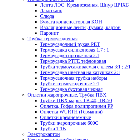
Лента ЛЭС, Кремнеземная, Шнур ШЧХБ
Лакоткань
Слюда
Бумага конденсаторная КОН
Изоляционные ленты, бумага, картон
Паронит
Трубка термоусадочная
Термоусадочный рукав PET
Термоусадка силиконовая 1,7 : 1
Термоусадка прозрачная 2:1
Термоусадка PTFE тефлоновая
Трубка термоусаживаемая с клеем 3:1 ; 2:1
Термоусадка цветная на катушках 2:1
Термоусадочная трубка наборы
Трубки термоусадочные 2:1
Термоусадка бухтовая черная
Оплетки жаропрочные, Трубка ПВХ
Трубки ПВХ марок ТВ-40, ТВ-50
Оплетка, Гофра полипропилен PP
Оплетка WURTH (Германия)
Оплетки кремнеземные
Трубки жаропрочные 600С
Трубка ТЛВ
Электрокартон
Керамические трубки/чехлы