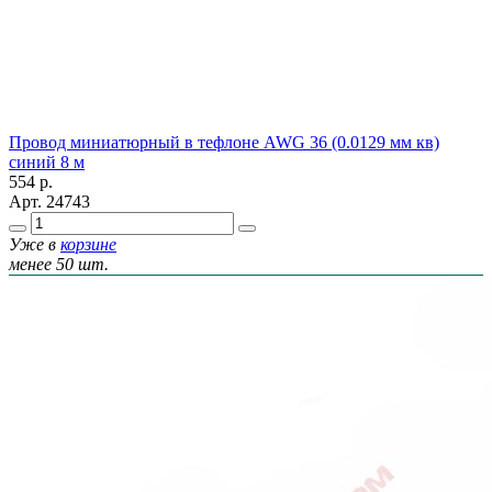
Провод миниатюрный в тефлоне AWG 36 (0.0129 мм кв)
синий 8 м
554
р.
Арт.
24743
Уже в
корзине
менее 50 шт.