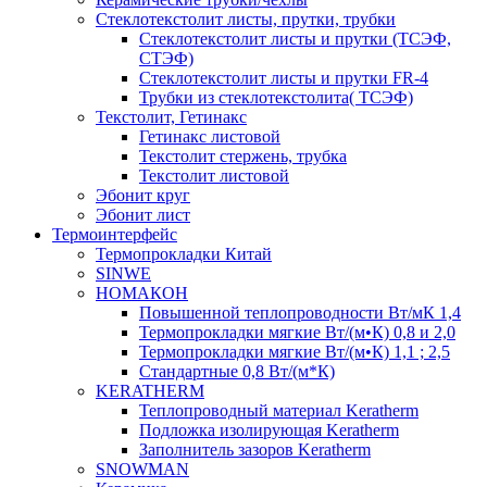
Cтеклотекстолит листы, прутки, трубки
Стеклотекстолит листы и прутки (ТСЭФ,
СТЭФ)
Стеклотекстолит листы и прутки FR-4
Трубки из стеклотекстолита( ТСЭФ)
Текстолит, Гетинакс
Гетинакс листовой
Текстолит стержень, трубка
Текстолит листовой
Эбонит круг
Эбонит лист
Термоинтерфейс
Термопрокладки Китай
SINWE
НОМАКОН
Повышенной теплопроводности Вт/мК 1,4
Термопрокладки мягкие Вт/(м•К) 0,8 и 2,0
Термопрокладки мягкие Вт/(м•К) 1,1 ; 2,5
Стандартные 0,8 Вт/(м*К)
KERATHERM
Теплопроводный материал Keratherm
Подложка изолирующая Keratherm
Заполнитель зазоров Keratherm
SNOWMAN