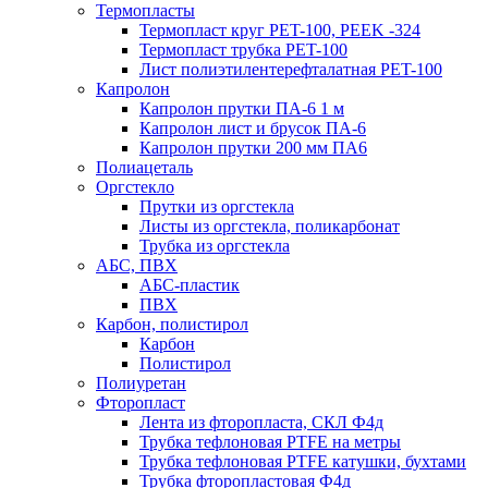
Термопласты
Термопласт круг PET-100, PEEK -324
Термопласт трубка PET-100
Лист полиэтилентерефталатная PET-100
Капролон
Капролон прутки ПА-6 1 м
Капролон лист и брусок ПА-6
Капролон прутки 200 мм ПА6
Полиацеталь
Оргстекло
Прутки из оргстекла
Листы из оргстекла, поликарбонат
Трубка из оргстекла
АБС, ПВХ
АБС-пластик
ПВХ
Карбон, полистирол
Карбон
Полистирол
Полиуретан
Фторопласт
Лента из фторопласта, СКЛ Ф4д
Трубка тефлоновая PTFE на метры
Трубка тефлоновая PTFE катушки, бухтами
Трубка фторопластовая Ф4д