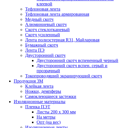
клеевой
Тефлоновая лента
Тефлоновая лента армированная
Медный скотч
Алюминиевый скотч
Скотч стеклотканевый
Скотч усиленный
Лента полиэстерная R31, Майларовая
Бумажный скотч
Лента ПЭ
Двусторонний скотч
Двусторонний скотч вспененный черный
Двусторонний скотч вспен. серый и
прозрачный
Токопроводящий экранирующий скотч
Продукция 3M
Клейкая лента
Ножки, демпферы
Самоклеющиеся застежки
Изоляционные материалы
Пленка ПЭТ
Листы 200 х 300 мм
На метры
Опт (на вес)
Изоляционные ленты