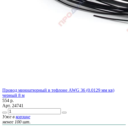
Провод миниатюрный в тефлоне AWG 36 (0.0129 мм кв)
черный 8 м
554
р.
Арт.
24741
Уже в
корзине
менее 100 шт.