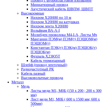
Провод с фторопластовой изоляцией
Миниатюрный провод
Акустический кабель ШВПМ, ШВПТ
Высокоомные
Нихром Х20Н80 по 10 м
Нихром Х20Н80 на катушках
Нихром лента Х20Н80
Вольфрам ВА-А-I
Молибден проволока М4-I-А, Листы Мч
Манганин ПЭМ(м) ПЭМ(т) ПЭШОМ(м)
ПЭШОМ(т)
Константан ПЭК(т) ПЭК(м) ПЭШОК(т)
ПЭШОК(м)
Фехраль Х23Ю5Т
Кабель термопарный
Шлейф (провод ленточный)
Радиочастотный РК
Кабель разный
Высоковольтные провода
Металл
Медь
Листы меди М1, М0Б (150 х 200 ; 200 х 300
мм)
Лист меди М1, М0Б ( 600 х 1500 мм; 600 х
500мм)