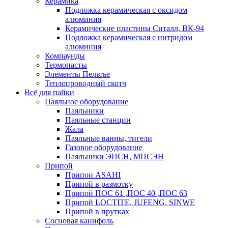
Керамика
Подложка керамическая с оксидом
алюминия
Керамические пластины Ситалл, ВК-94
Подложка керамическая с нитридом
алюминия
Компаунды
Термопасты
Элементы Пельтье
Теплопроводный скотч
Всё для пайки
Паяльное оборудование
Паяльники
Паяльные станции
Жала
Паяльные ванны, тигели
Газовое оборудование
Паяльники ЭПСН, МПСЭН
Припой
Припои ASAHI
Припой в размотку
Припой ПОС 61 ,ПОС 40 ,ПОС 63
Припой LOCTITE, JUFENG, SINWE
Припой в прутках
Сосновая канифоль