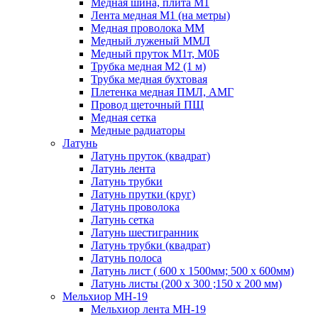
Медная шина, плита М1
Лента медная М1 (на метры)
Медная проволока ММ
Медный луженый ММЛ
Медный пруток М1т, М0Б
Трубка медная М2 (1 м)
Трубка медная бухтовая
Плетенка медная ПМЛ, АМГ
Провод щеточный ПЩ
Медная сетка
Медные радиаторы
Латунь
Латунь пруток (квадрат)
Латунь лента
Латунь трубки
Латунь прутки (круг)
Латунь проволока
Латунь сетка
Латунь шестигранник
Латунь трубки (квадрат)
Латунь полоса
Латунь лист ( 600 х 1500мм; 500 х 600мм)
Латунь листы (200 х 300 ;150 х 200 мм)
Мельхиор МН-19
Мельхиор лента МН-19