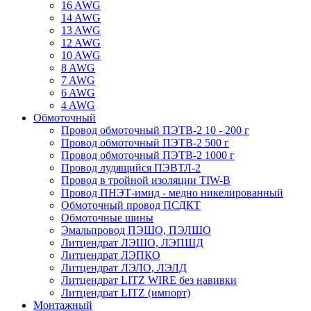
16 AWG
14 AWG
13 AWG
12 AWG
10 AWG
8 AWG
7 AWG
6 AWG
4 AWG
Обмоточный
Провод обмоточный ПЭТВ-2 10 - 200 г
Провод обмоточный ПЭТВ-2 500 г
Провод обмоточный ПЭТВ-2 1000 г
Провод лудящийся ПЭВТЛ-2
Провод в тройной изоляции TIW-B
Провод ПНЭТ-имид - медно никелированный
Обмоточный провод ПСДКТ
Обмоточные шины
Эмальпровод ПЭШО, ПЭЛШО
Литцендрат ЛЭШО, ЛЭПШД
Литцендрат ЛЭПКО
Литцендрат ЛЭЛО, ЛЭЛД
Литцендрат LITZ WIRE без навивки
Литцендрат LITZ (импорт)
Монтажный