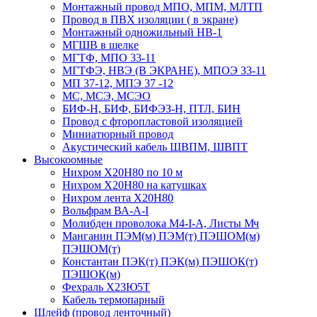
Монтажный провод МПО, МПМ, МЛТП
Провод в ПВХ изоляции ( в экране)
Монтажный одножильный HB-1
МГШВ в шелке
МГТФ, МПО 33-11
МГТФЭ, НВЭ (В ЭКРАНЕ), МПОЭ 33-11
МП 37-12, МПЭ 37 -12
МС, МСЭ, МСЭО
БИФ-Н, БИФ, БИФЭЗ-Н, ПТЛ, БИН
Провод с фторопластовой изоляцией
Миниатюрный провод
Акустический кабель ШВПМ, ШВПТ
Высокоомные
Нихром Х20Н80 по 10 м
Нихром Х20Н80 на катушках
Нихром лента Х20Н80
Вольфрам ВА-А-I
Молибден проволока М4-I-А, Листы Мч
Манганин ПЭМ(м) ПЭМ(т) ПЭШОМ(м)
ПЭШОМ(т)
Константан ПЭК(т) ПЭК(м) ПЭШОК(т)
ПЭШОК(м)
Фехраль Х23Ю5Т
Кабель термопарный
Шлейф (провод ленточный)