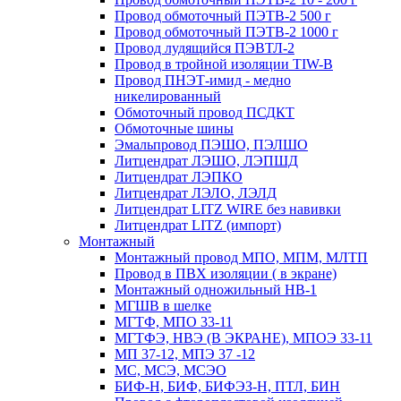
Провод обмоточный ПЭТВ-2 500 г
Провод обмоточный ПЭТВ-2 1000 г
Провод лудящийся ПЭВТЛ-2
Провод в тройной изоляции TIW-B
Провод ПНЭТ-имид - медно
никелированный
Обмоточный провод ПСДКТ
Обмоточные шины
Эмальпровод ПЭШО, ПЭЛШО
Литцендрат ЛЭШО, ЛЭПШД
Литцендрат ЛЭПКО
Литцендрат ЛЭЛО, ЛЭЛД
Литцендрат LITZ WIRE без навивки
Литцендрат LITZ (импорт)
Монтажный
Монтажный провод МПО, МПМ, МЛТП
Провод в ПВХ изоляции ( в экране)
Монтажный одножильный HB-1
МГШВ в шелке
МГТФ, МПО 33-11
МГТФЭ, НВЭ (В ЭКРАНЕ), МПОЭ 33-11
МП 37-12, МПЭ 37 -12
МС, МСЭ, МСЭО
БИФ-Н, БИФ, БИФЭЗ-Н, ПТЛ, БИН