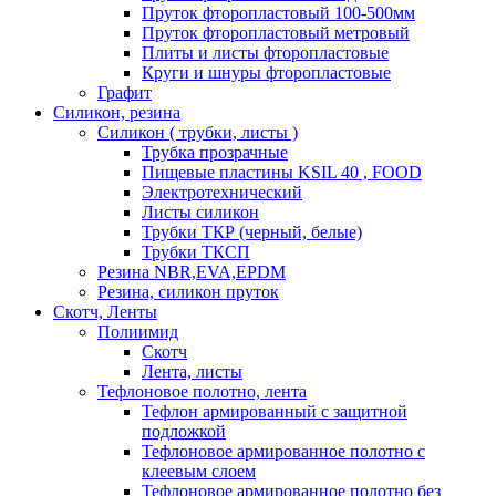
Пруток фторопластовый 100-500мм
Пруток фторопластовый метровый
Плиты и листы фторопластовые
Круги и шнуры фторопластовые
Графит
Силикон, резина
Силикон ( трубки, листы )
Трубка прозрачные
Пищевые пластины KSIL 40 , FOOD
Электротехнический
Листы силикон
Трубки ТКР (черный, белые)
Трубки ТКСП
Резина NBR,EVA,EPDM
Резина, силикон пруток
Скотч, Ленты
Полиимид
Скотч
Лента, листы
Тефлоновое полотно, лента
Тефлон армированный с защитной
подложкой
Тефлоновое армированное полотно с
клеевым слоем
Тефлоновое армированное полотно без