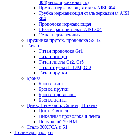
304(неполированная,гк)
Пруток нержавеющая сталь AISI 304
Трубка нержавеющая сталь зеркальная AISI
304
Проволока нержавеющая
Шестигранник нерж. AISI 304
Сетка нержавеющая
Пружинка пруток, проволока SS 321
Титан
Титан проволока Gr1
Титан пинцет
Титан листы Gr2, Gr5
Титан трубки ПТ7М; Gr2
Титан прутки
Бронза
Бронза лист
Бронза прутки
Бронза проволока
Бронза ленты
Цинк, Пермалой, Свинец, Никель
Цинк ,Свинец
Никелевая проволока и лента
Пермаллой 79 НМ
Сталь 30ХГСА и 51
Полимеры, графит