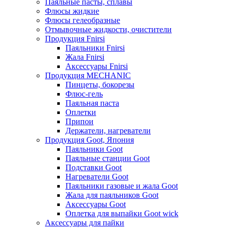
Паяльные пасты, сплавы
Флюсы жидкие
Флюсы гелеобразные
Отмывочные жидкости, очистители
Продукция Fnirsi
Паяльники Fnirsi
Жала Fnirsi
Аксессуары Fnirsi
Продукция MECHANIC
Пинцеты, бокорезы
Флюс-гель
Паяльная паста
Оплетки
Припои
Держатели, нагреватели
Продукция Goot, Япония
Паяльники Goot
Паяльные станции Goot
Подставки Goot
Нагреватели Goot
Паяльники газовые и жала Goot
Жала для паяльников Goot
Аксессуары Goot
Оплетка для выпайки Goot wick
Аксессуары для пайки