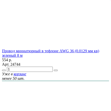
Провод миниатюрный в тефлоне AWG 36 (0.0129 мм кв)
зеленый 8 м
554
р.
Арт.
24744
Уже в
корзине
менее 50 шт.