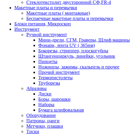
Стеклотекстолит двусторонний СФ,FR-4
Макетные платы и перемычки
Макетные платы ( монтажные)
Беспаечные макетные платы и перемычки
Блоки питания, Микроскоп
Инструмент
Ручной инструмент
Мини-дрели, СГМ, Граверы, Шлиф машины
Фонари, лента UV ( 365нм)
Бокорезы, cтриппер, плоскогубцы
Штангенциркуль, линейки, угольник
Пинцеты
Ножницы, зажимы, скальпель и прочее
Прочий инструмент
Термопистолеты
Труборезы
Абразивы
Диски
Боры, шарошки
Наборы
Бумага шлифовальная
Оборудование
Патроны, цанги
Метчики, плашки
Тиски