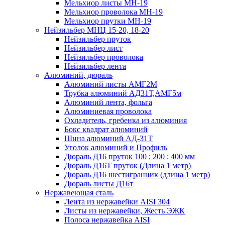
Мельхиор листы МН-19
Мельхиор проволока МН-19
Мельхиор прутки МН-19
Нейзильбер МНЦ 15-20, 18-20
Нейзильбер пруток
Нейзильбер лист
Нейзильбер проволока
Нейзильбер лента
Алюминий, дюраль
Алюминий листы АМГ2М
Трубка алюминий АД31Т,АМГ5м
Алюминий лента, фольга
Алюминиевая проволока
Охладитель, гребенка из алюминия
Бокс квадрат алюминий
Шина алюминий АД-31Т
Уголок алюминий и Профиль
Дюраль Д16 пруток 100 ; 200 ; 400 мм
Дюраль Д16Т пруток (Длина 1 метр)
Дюраль Д16 шестигранник (длина 1 метр)
Дюраль листы Д16т
Нержавеющая сталь
Лента из нержавейки AISI 304
Листы из нержавейки, Жесть ЭЖК
Полоса нержавейка АISI