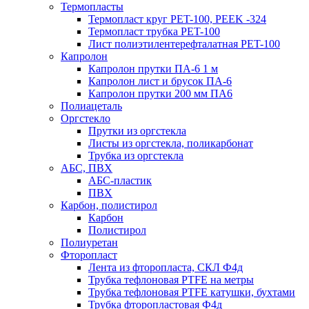
Термопласты
Термопласт круг PET-100, PEEK -324
Термопласт трубка PET-100
Лист полиэтилентерефталатная PET-100
Капролон
Капролон прутки ПА-6 1 м
Капролон лист и брусок ПА-6
Капролон прутки 200 мм ПА6
Полиацеталь
Оргстекло
Прутки из оргстекла
Листы из оргстекла, поликарбонат
Трубка из оргстекла
АБС, ПВХ
АБС-пластик
ПВХ
Карбон, полистирол
Карбон
Полистирол
Полиуретан
Фторопласт
Лента из фторопласта, СКЛ Ф4д
Трубка тефлоновая PTFE на метры
Трубка тефлоновая PTFE катушки, бухтами
Трубка фторопластовая Ф4д