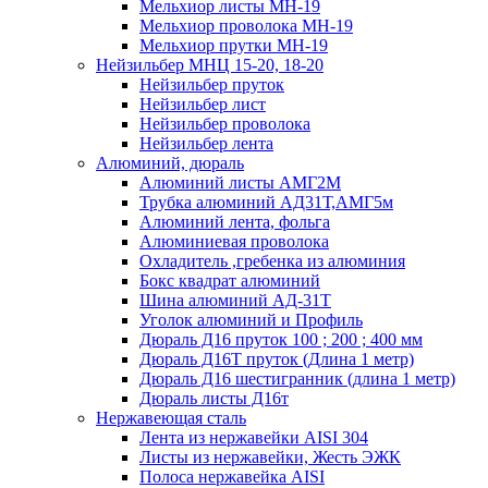
Мельхиор листы МН-19
Мельхиор проволока МН-19
Мельхиор прутки МН-19
Нейзильбер МНЦ 15-20, 18-20
Нейзильбер пруток
Нейзильбер лист
Нейзильбер проволока
Нейзильбер лента
Алюминий, дюраль
Алюминий листы АМГ2М
Трубка алюминий АД31Т,АМГ5м
Алюминий лента, фольга
Алюминиевая проволока
Охладитель ,гребенка из алюминия
Бокс квадрат алюминий
Шина алюминий АД-31Т
Уголок алюминий и Профиль
Дюраль Д16 пруток 100 ; 200 ; 400 мм
Дюраль Д16Т пруток (Длина 1 метр)
Дюраль Д16 шестигранник (длина 1 метр)
Дюраль листы Д16т
Нержавеющая сталь
Лента из нержавейки AISI 304
Листы из нержавейки, Жесть ЭЖК
Полоса нержавейка АISI