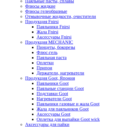
Паяльные пасты, сплавы
Флюсы жидкие
Флюсы гелеобразные
Отмывочные жидкости, очистители
Продукция Fnirsi
Паяльники Fnirsi
Жала Fnirsi
Аксессуары Fnirsi
Продукция MECHANIC
Пинцеты, бокорезы
Флюс-гель
Паяльная паста
Оплетки
Припои
Держатели, нагреватели
Продукция Goot, Япония
Паяльники Goot
Паяльные станции Goot
Подставки Goot
Нагреватели Goot
Паяльники газовые и жала Goot
Жала для паяльников Goot
Аксессуары Goot
Оплетка для выпайки Goot wick
Аксессуары для пайки