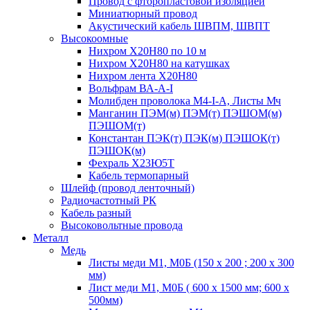
Провод с фторопластовой изоляцией
Миниатюрный провод
Акустический кабель ШВПМ, ШВПТ
Высокоомные
Нихром Х20Н80 по 10 м
Нихром Х20Н80 на катушках
Нихром лента Х20Н80
Вольфрам ВА-А-I
Молибден проволока М4-I-А, Листы Мч
Манганин ПЭМ(м) ПЭМ(т) ПЭШОМ(м)
ПЭШОМ(т)
Константан ПЭК(т) ПЭК(м) ПЭШОК(т)
ПЭШОК(м)
Фехраль Х23Ю5Т
Кабель термопарный
Шлейф (провод ленточный)
Радиочастотный РК
Кабель разный
Высоковольтные провода
Металл
Медь
Листы меди М1, М0Б (150 х 200 ; 200 х 300
мм)
Лист меди М1, М0Б ( 600 х 1500 мм; 600 х
500мм)