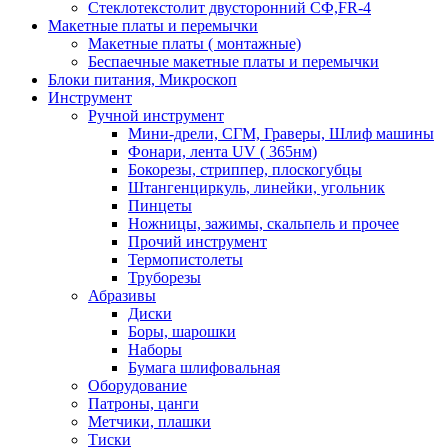
Стеклотекстолит двусторонний СФ,FR-4
Макетные платы и перемычки
Макетные платы ( монтажные)
Беспаечные макетные платы и перемычки
Блоки питания, Микроскоп
Инструмент
Ручной инструмент
Мини-дрели, СГМ, Граверы, Шлиф машины
Фонари, лента UV ( 365нм)
Бокорезы, cтриппер, плоскогубцы
Штангенциркуль, линейки, угольник
Пинцеты
Ножницы, зажимы, скальпель и прочее
Прочий инструмент
Термопистолеты
Труборезы
Абразивы
Диски
Боры, шарошки
Наборы
Бумага шлифовальная
Оборудование
Патроны, цанги
Метчики, плашки
Тиски