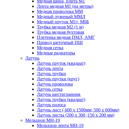
Медная шина, плита М1
Лента медная М1 (на метры)
Медная проволока ММ
Медный луженый ММЛ
Медный пруток М1т, М0Б
Трубка медная М2 (1 м)
Трубка медная бухтовая
Плетенка медная ПМЛ, АМГ
Провод щеточный ПЩ
Медная сетка
Медные радиаторы
Латунь
Латунь пруток (квадрат)
Латунь лента
Латунь трубки
Латунь прутки (круг)
Латунь проволока
Латунь сетка
Латунь шестигранник
Латунь трубки (квадрат)
Латунь полоса
Латунь лист ( 600 х 1500мм; 500 х 600мм)
Латунь листы (200 х 300 ;150 х 200 мм)
Мельхиор МН-19
Мельхиор лента МН-19