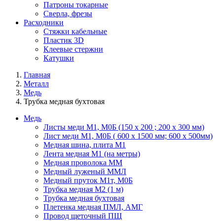
Патроны токарные
Сверла, фрезы
Расходники
Стяжки кабельные
Пластик 3D
Клеевые стержни
Катушки
Главная
Металл
Медь
Трубка медная бухтовая
Медь
Листы меди М1, М0Б (150 х 200 ; 200 х 300 мм)
Лист меди М1, М0Б ( 600 х 1500 мм; 600 х 500мм)
Медная шина, плита М1
Лента медная М1 (на метры)
Медная проволока ММ
Медный луженый ММЛ
Медный пруток М1т, М0Б
Трубка медная М2 (1 м)
Трубка медная бухтовая
Плетенка медная ПМЛ, АМГ
Провод щеточный ПЩ