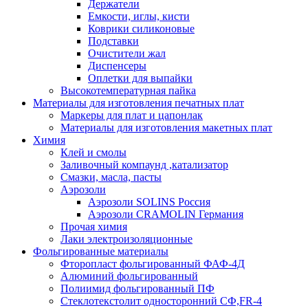
Держатели
Емкости, иглы, кисти
Коврики силиконовые
Подставки
Очистители жал
Диспенсеры
Оплетки для выпайки
Высокотемпературная пайка
Материалы для изготовления печатных плат
Маркеры для плат и цапонлак
Материалы для изготовления макетных плат
Химия
Клей и смолы
Заливочный компаунд ,катализатор
Смазки, масла, пасты
Аэрозоли
Аэрозоли SOLINS Россия
Аэрозоли CRAMOLIN Германия
Прочая химия
Лаки электроизоляционные
Фольгированные материалы
Фторопласт фольгированный ФАФ-4Д
Алюминий фольгированный
Полиимид фольгированный ПФ
Стеклотекстолит односторонний CФ,FR-4