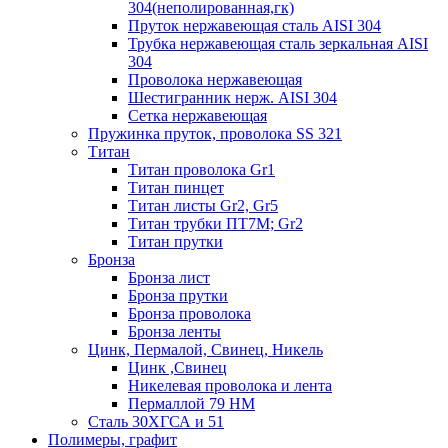
304(неполированная,гк)
Пруток нержавеющая сталь AISI 304
Трубка нержавеющая сталь зеркальная AISI
304
Проволока нержавеющая
Шестигранник нерж. AISI 304
Сетка нержавеющая
Пружинка пруток, проволока SS 321
Титан
Титан проволока Gr1
Титан пинцет
Титан листы Gr2, Gr5
Титан трубки ПТ7М; Gr2
Титан прутки
Бронза
Бронза лист
Бронза прутки
Бронза проволока
Бронза ленты
Цинк, Пермалой, Свинец, Никель
Цинк ,Свинец
Никелевая проволока и лента
Пермаллой 79 НМ
Сталь 30ХГСА и 51
Полимеры, графит