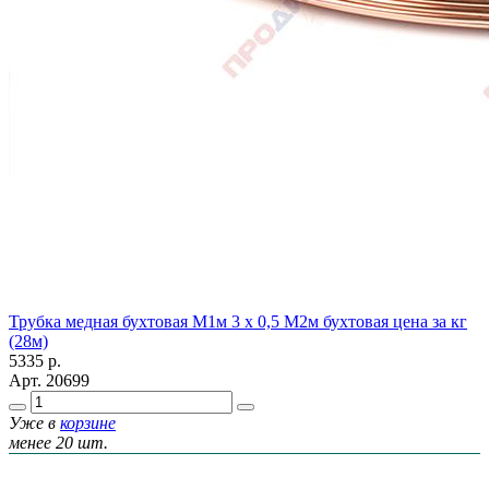
Трубка медная бухтовая М1м 3 х 0,5 М2м бухтовая цена за кг
(28м)
5335
р.
Арт.
20699
Уже в
корзине
менее 20 шт.