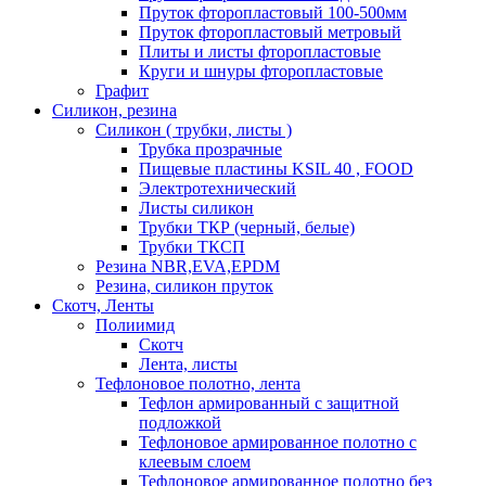
Пруток фторопластовый 100-500мм
Пруток фторопластовый метровый
Плиты и листы фторопластовые
Круги и шнуры фторопластовые
Графит
Силикон, резина
Силикон ( трубки, листы )
Трубка прозрачные
Пищевые пластины KSIL 40 , FOOD
Электротехнический
Листы силикон
Трубки ТКР (черный, белые)
Трубки ТКСП
Резина NBR,EVA,EPDM
Резина, силикон пруток
Скотч, Ленты
Полиимид
Скотч
Лента, листы
Тефлоновое полотно, лента
Тефлон армированный с защитной
подложкой
Тефлоновое армированное полотно с
клеевым слоем
Тефлоновое армированное полотно без