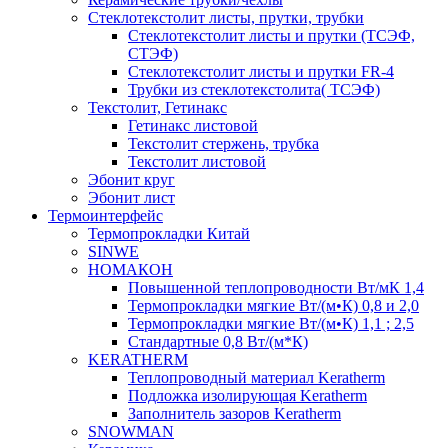
Cтеклотекстолит листы, прутки, трубки
Стеклотекстолит листы и прутки (ТСЭФ,
СТЭФ)
Стеклотекстолит листы и прутки FR-4
Трубки из стеклотекстолита( ТСЭФ)
Текстолит, Гетинакс
Гетинакс листовой
Текстолит стержень, трубка
Текстолит листовой
Эбонит круг
Эбонит лист
Термоинтерфейс
Термопрокладки Китай
SINWE
НОМАКОН
Повышенной теплопроводности Вт/мК 1,4
Термопрокладки мягкие Вт/(м•К) 0,8 и 2,0
Термопрокладки мягкие Вт/(м•К) 1,1 ; 2,5
Стандартные 0,8 Вт/(м*К)
KERATHERM
Теплопроводный материал Keratherm
Подложка изолирующая Keratherm
Заполнитель зазоров Keratherm
SNOWMAN