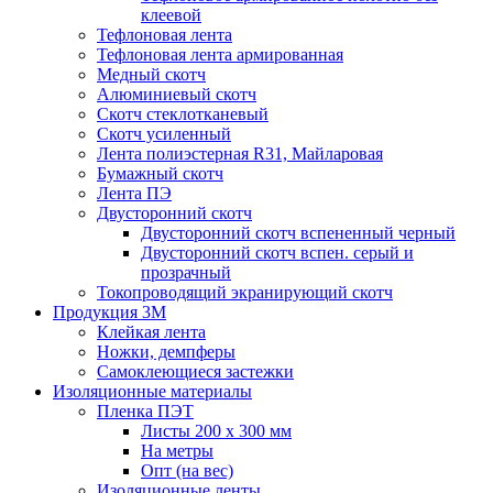
клеевой
Тефлоновая лента
Тефлоновая лента армированная
Медный скотч
Алюминиевый скотч
Скотч стеклотканевый
Скотч усиленный
Лента полиэстерная R31, Майларовая
Бумажный скотч
Лента ПЭ
Двусторонний скотч
Двусторонний скотч вспененный черный
Двусторонний скотч вспен. серый и
прозрачный
Токопроводящий экранирующий скотч
Продукция 3M
Клейкая лента
Ножки, демпферы
Самоклеющиеся застежки
Изоляционные материалы
Пленка ПЭТ
Листы 200 х 300 мм
На метры
Опт (на вес)
Изоляционные ленты