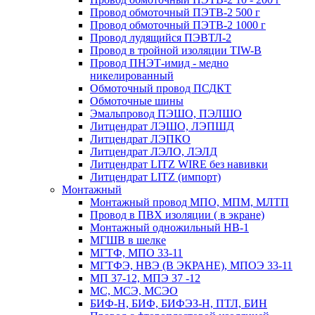
Провод обмоточный ПЭТВ-2 500 г
Провод обмоточный ПЭТВ-2 1000 г
Провод лудящийся ПЭВТЛ-2
Провод в тройной изоляции TIW-B
Провод ПНЭТ-имид - медно
никелированный
Обмоточный провод ПСДКТ
Обмоточные шины
Эмальпровод ПЭШО, ПЭЛШО
Литцендрат ЛЭШО, ЛЭПШД
Литцендрат ЛЭПКО
Литцендрат ЛЭЛО, ЛЭЛД
Литцендрат LITZ WIRE без навивки
Литцендрат LITZ (импорт)
Монтажный
Монтажный провод МПО, МПМ, МЛТП
Провод в ПВХ изоляции ( в экране)
Монтажный одножильный HB-1
МГШВ в шелке
МГТФ, МПО 33-11
МГТФЭ, НВЭ (В ЭКРАНЕ), МПОЭ 33-11
МП 37-12, МПЭ 37 -12
МС, МСЭ, МСЭО
БИФ-Н, БИФ, БИФЭЗ-Н, ПТЛ, БИН