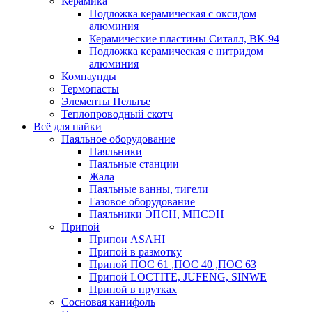
Керамика
Подложка керамическая с оксидом
алюминия
Керамические пластины Ситалл, ВК-94
Подложка керамическая с нитридом
алюминия
Компаунды
Термопасты
Элементы Пельтье
Теплопроводный скотч
Всё для пайки
Паяльное оборудование
Паяльники
Паяльные станции
Жала
Паяльные ванны, тигели
Газовое оборудование
Паяльники ЭПСН, МПСЭН
Припой
Припои ASAHI
Припой в размотку
Припой ПОС 61 ,ПОС 40 ,ПОС 63
Припой LOCTITE, JUFENG, SINWE
Припой в прутках
Сосновая канифоль