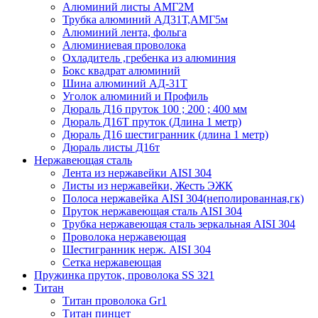
Алюминий листы АМГ2М
Трубка алюминий АД31Т,АМГ5м
Алюминий лента, фольга
Алюминиевая проволока
Охладитель ,гребенка из алюминия
Бокс квадрат алюминий
Шина алюминий АД-31Т
Уголок алюминий и Профиль
Дюраль Д16 пруток 100 ; 200 ; 400 мм
Дюраль Д16Т пруток (Длина 1 метр)
Дюраль Д16 шестигранник (длина 1 метр)
Дюраль листы Д16т
Нержавеющая сталь
Лента из нержавейки AISI 304
Листы из нержавейки, Жесть ЭЖК
Полоса нержавейка АISI 304(неполированная,гк)
Пруток нержавеющая сталь AISI 304
Трубка нержавеющая сталь зеркальная AISI 304
Проволока нержавеющая
Шестигранник нерж. AISI 304
Сетка нержавеющая
Пружинка пруток, проволока SS 321
Титан
Титан проволока Gr1
Титан пинцет