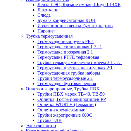
Лента ЛЭС, Кремнеземная, Шнур ШЧХБ
Лакоткань
Слюда
Бумага конденсаторная КОН
Изоляционные ленты, бумага, картон
Паронит
Трубка термоусадочная
Термоусадочный рукав PET
Термоусадка силиконовая 1,7 : 1
Термоусадка прозрачная 2:1
Термоусадка PTFE тефлоновая
Трубка термоусаживаемая с клеем 3:1 ; 2:1
Термоусадка цветная на катушках 2:1
Термоусадочная трубка наборы
Трубки термоусадочные 2:1
Термоусадка бухтовая черная
Оплетки жаропрочные, Трубка ПВХ
Трубки ПВХ марок ТВ-40, ТВ-50
Оплетка, Гофра полипропилен PP
Оплетка WURTH (Германия)
Оплетки кремнеземные
Трубки жаропрочные 600С
Трубка ТЛВ
Электрокартон
Керамические трубки/чехлы