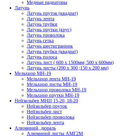
Медные радиаторы
Латунь
Латунь пруток (квадрат)
Латунь лента
Латунь трубки
Латунь прутки (круг)
Латунь проволока
Латунь сетка
Латунь шестигранник
Латунь трубки (квадрат)
Латунь полоса
Латунь лист ( 600 х 1500мм; 500 х 600мм)
Латунь листы (200 х 300 ;150 х 200 мм)
Мельхиор МН-19
Мельхиор лента МН-19
Мельхиор листы МН-19
Мельхиор проволока МН-19
Мельхиор прутки МН-19
Нейзильбер МНЦ 15-20, 18-20
Нейзильбер пруток
Нейзильбер лист
Нейзильбер проволока
Нейзильбер лента
Алюминий, дюраль
Алюминий листы АМГ2М