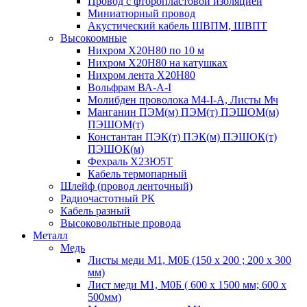
Провод с фторопластовой изоляцией
Миниатюрный провод
Акустический кабель ШВПМ, ШВПТ
Высокоомные
Нихром Х20Н80 по 10 м
Нихром Х20Н80 на катушках
Нихром лента Х20Н80
Вольфрам ВА-А-I
Молибден проволока М4-I-А, Листы Мч
Манганин ПЭМ(м) ПЭМ(т) ПЭШОМ(м)
ПЭШОМ(т)
Константан ПЭК(т) ПЭК(м) ПЭШОК(т)
ПЭШОК(м)
Фехраль Х23Ю5Т
Кабель термопарный
Шлейф (провод ленточный)
Радиочастотный РК
Кабель разный
Высоковольтные провода
Металл
Медь
Листы меди М1, М0Б (150 х 200 ; 200 х 300
мм)
Лист меди М1, М0Б ( 600 х 1500 мм; 600 х
500мм)