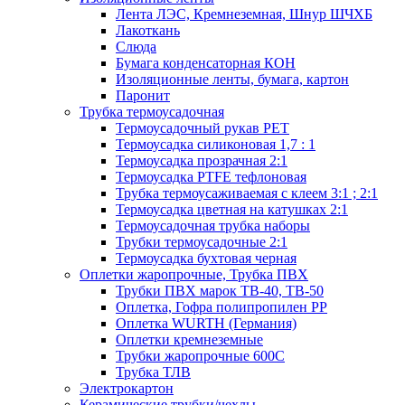
Лента ЛЭС, Кремнеземная, Шнур ШЧХБ
Лакоткань
Слюда
Бумага конденсаторная КОН
Изоляционные ленты, бумага, картон
Паронит
Трубка термоусадочная
Термоусадочный рукав PET
Термоусадка силиконовая 1,7 : 1
Термоусадка прозрачная 2:1
Термоусадка PTFE тефлоновая
Трубка термоусаживаемая с клеем 3:1 ; 2:1
Термоусадка цветная на катушках 2:1
Термоусадочная трубка наборы
Трубки термоусадочные 2:1
Термоусадка бухтовая черная
Оплетки жаропрочные, Трубка ПВХ
Трубки ПВХ марок ТВ-40, ТВ-50
Оплетка, Гофра полипропилен PP
Оплетка WURTH (Германия)
Оплетки кремнеземные
Трубки жаропрочные 600С
Трубка ТЛВ
Электрокартон
Керамические трубки/чехлы