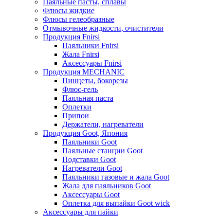
Паяльные пасты, сплавы
Флюсы жидкие
Флюсы гелеобразные
Отмывочные жидкости, очистители
Продукция Fnirsi
Паяльники Fnirsi
Жала Fnirsi
Аксессуары Fnirsi
Продукция MECHANIC
Пинцеты, бокорезы
Флюс-гель
Паяльная паста
Оплетки
Припои
Держатели, нагреватели
Продукция Goot, Япония
Паяльники Goot
Паяльные станции Goot
Подставки Goot
Нагреватели Goot
Паяльники газовые и жала Goot
Жала для паяльников Goot
Аксессуары Goot
Оплетка для выпайки Goot wick
Аксессуары для пайки