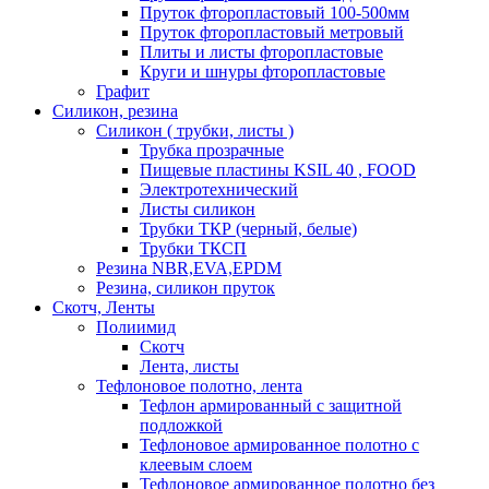
Пруток фторопластовый 100-500мм
Пруток фторопластовый метровый
Плиты и листы фторопластовые
Круги и шнуры фторопластовые
Графит
Силикон, резина
Силикон ( трубки, листы )
Трубка прозрачные
Пищевые пластины KSIL 40 , FOOD
Электротехнический
Листы силикон
Трубки ТКР (черный, белые)
Трубки ТКСП
Резина NBR,EVA,EPDM
Резина, силикон пруток
Скотч, Ленты
Полиимид
Скотч
Лента, листы
Тефлоновое полотно, лента
Тефлон армированный с защитной
подложкой
Тефлоновое армированное полотно с
клеевым слоем
Тефлоновое армированное полотно без