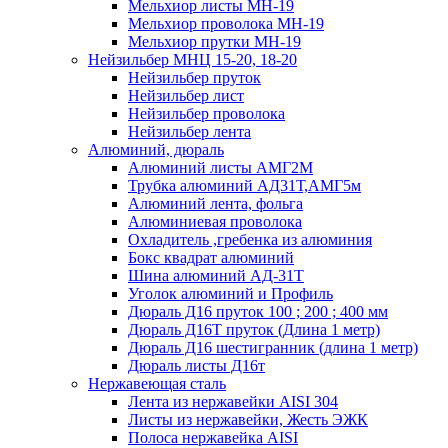
Мельхиор листы МН-19
Мельхиор проволока МН-19
Мельхиор прутки МН-19
Нейзильбер МНЦ 15-20, 18-20
Нейзильбер пруток
Нейзильбер лист
Нейзильбер проволока
Нейзильбер лента
Алюминий, дюраль
Алюминий листы АМГ2М
Трубка алюминий АД31Т,АМГ5м
Алюминий лента, фольга
Алюминиевая проволока
Охладитель ,гребенка из алюминия
Бокс квадрат алюминий
Шина алюминий АД-31Т
Уголок алюминий и Профиль
Дюраль Д16 пруток 100 ; 200 ; 400 мм
Дюраль Д16Т пруток (Длина 1 метр)
Дюраль Д16 шестигранник (длина 1 метр)
Дюраль листы Д16т
Нержавеющая сталь
Лента из нержавейки AISI 304
Листы из нержавейки, Жесть ЭЖК
Полоса нержавейка АISI