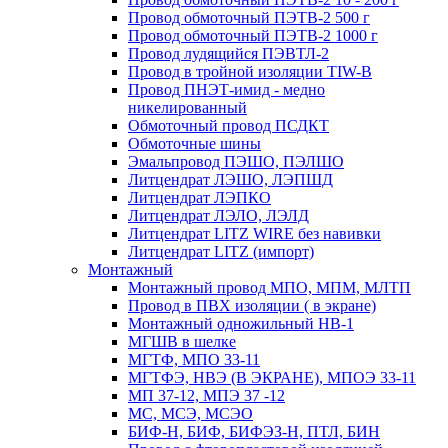
Провод обмоточный ПЭТВ-2 500 г
Провод обмоточный ПЭТВ-2 1000 г
Провод лудящийся ПЭВТЛ-2
Провод в тройной изоляции TIW-B
Провод ПНЭТ-имид - медно
никелированный
Обмоточный провод ПСДКТ
Обмоточные шины
Эмальпровод ПЭШО, ПЭЛШО
Литцендрат ЛЭШО, ЛЭПШД
Литцендрат ЛЭПКО
Литцендрат ЛЭЛО, ЛЭЛД
Литцендрат LITZ WIRE без навивки
Литцендрат LITZ (импорт)
Монтажный
Монтажный провод МПО, МПМ, МЛТП
Провод в ПВХ изоляции ( в экране)
Монтажный одножильный HB-1
МГШВ в шелке
МГТФ, МПО 33-11
МГТФЭ, НВЭ (В ЭКРАНЕ), МПОЭ 33-11
МП 37-12, МПЭ 37 -12
МС, МСЭ, МСЭО
БИФ-Н, БИФ, БИФЭЗ-Н, ПТЛ, БИН