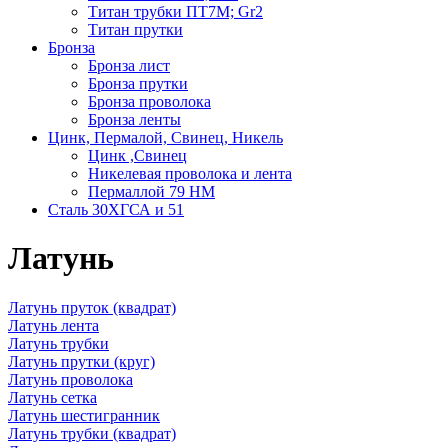
Титан трубки ПТ7М; Gr2
Титан прутки
Бронза
Бронза лист
Бронза прутки
Бронза проволока
Бронза ленты
Цинк, Пермалой, Свинец, Никель
Цинк ,Свинец
Никелевая проволока и лента
Пермаллой 79 НМ
Сталь 30ХГСА и 51
Латунь
Латунь пруток (квадрат)
Латунь лента
Латунь трубки
Латунь прутки (круг)
Латунь проволока
Латунь сетка
Латунь шестигранник
Латунь трубки (квадрат)