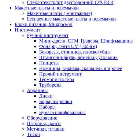
Стеклотекстолит двусторонний СФ,FR-4
Макетные платы и перемычки
Макетные платы ( монтажные)
Беспаечные макетные платы и перемычки
Блоки питания, Микроскоп
Инструмент
Ручной инструмент
Мини-дрели, СГМ, Граверы, Шлиф машины
Фонари, лента UV ( 365нм)
Бокорезы, cтриппер, плоскогубцы
Штангенциркуль, линейки, угольник
Пинцеты
Ножницы, зажимы, скальпель и прочее
Прочий инструмент
Термопистолеты
Труборезы
Абразивы
Диски
Боры, шарошки
Наборы
Бумага шлифовальная
Оборудование
Патроны, цанги
Метчики, плашки
Тиски