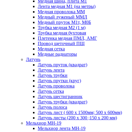
Медная шина, плита М1
Лента медная М1 (на метры)
Медная проволока ММ
Медный луженый ММЛ
Медный пруток М1т, М0Б
Трубка медная М2 (1 м)
Трубка медная бухтовая
Плетенка медная ПМЛ, АМГ
Провод щеточный ПЩ
Медная сетка
Медные радиаторы
Латунь
Латунь пруток (квадрат)
Латунь лента
Латунь трубки
Латунь прутки (круг)
Латунь проволока
Латунь сетка
Латунь шестигранник
Латунь трубки (квадрат)
Латунь полоса
Латунь лист ( 600 х 1500мм; 500 х 600мм)
Латунь листы (200 х 300 ;150 х 200 мм)
Мельхиор МН-19
Мельхиор лента МН-19