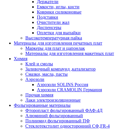
Держатели
Емкости, иглы, кисти
Коврики силиконовые
Подставки
Очистители жал
Диспенсеры
Оплетки для выпайки
Высокотемпературная пайка
Материалы для изготовления печатных плат
Маркеры для плат и цапонлак
Материалы для изготовления макетных плат
Химия
Клей и смолы
Заливочный компаунд ,катализатор
Смазки, масла, пасты
Аэрозоли
Аэрозоли SOLINS Россия
Аэрозоли CRAMOLIN Германия
Прочая химия
Лаки электроизоляционные
Фольгированные материалы
Фторопласт фольгированный ФАФ-4Д
Алюминий фольгированный
Полиимид фольгированный ПФ
Стеклотекстолит односторонний CФ,FR-4