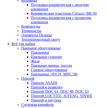
Керамика
Подложка керамическая с оксидом
алюминия
Керамические пластины Ситалл, ВК-94
Подложка керамическая с нитридом
алюминия
Компаунды
Термопасты
Элементы Пельтье
Теплопроводный скотч
Всё для пайки
Паяльное оборудование
Паяльники
Паяльные станции
Жала
Паяльные ванны, тигели
Газовое оборудование
Паяльники ЭПСН, МПСЭН
Припой
Припои ASAHI
Припой в размотку
Припой ПОС 61 ,ПОС 40 ,ПОС 63
Припой LOCTITE, JUFENG, SINWE
Припой в прутках
Сосновая канифоль