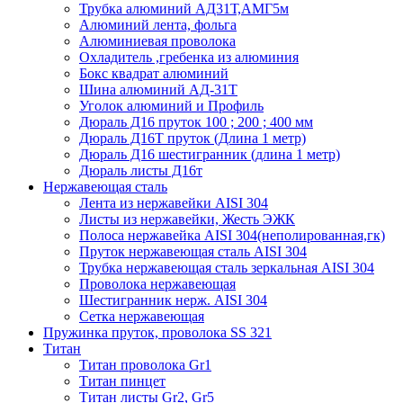
Трубка алюминий АД31Т,АМГ5м
Алюминий лента, фольга
Алюминиевая проволока
Охладитель ,гребенка из алюминия
Бокс квадрат алюминий
Шина алюминий АД-31Т
Уголок алюминий и Профиль
Дюраль Д16 пруток 100 ; 200 ; 400 мм
Дюраль Д16Т пруток (Длина 1 метр)
Дюраль Д16 шестигранник (длина 1 метр)
Дюраль листы Д16т
Нержавеющая сталь
Лента из нержавейки AISI 304
Листы из нержавейки, Жесть ЭЖК
Полоса нержавейка АISI 304(неполированная,гк)
Пруток нержавеющая сталь AISI 304
Трубка нержавеющая сталь зеркальная AISI 304
Проволока нержавеющая
Шестигранник нерж. AISI 304
Сетка нержавеющая
Пружинка пруток, проволока SS 321
Титан
Титан проволока Gr1
Титан пинцет
Титан листы Gr2, Gr5