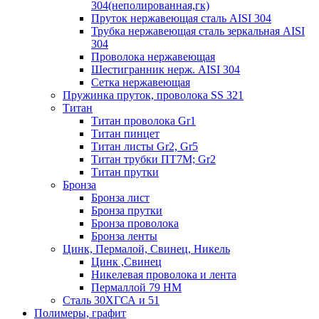
304(неполированная,гк)
Пруток нержавеющая сталь AISI 304
Трубка нержавеющая сталь зеркальная AISI
304
Проволока нержавеющая
Шестигранник нерж. AISI 304
Сетка нержавеющая
Пружинка пруток, проволока SS 321
Титан
Титан проволока Gr1
Титан пинцет
Титан листы Gr2, Gr5
Титан трубки ПТ7М; Gr2
Титан прутки
Бронза
Бронза лист
Бронза прутки
Бронза проволока
Бронза ленты
Цинк, Пермалой, Свинец, Никель
Цинк ,Свинец
Никелевая проволока и лента
Пермаллой 79 НМ
Сталь 30ХГСА и 51
Полимеры, графит