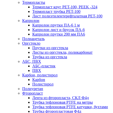
Термопласты
Термопласт круг PET-100, PEEK -324
Термопласт трубка PET-100
Лист полиэтилентерефталатная PET-100
Капролон
Капролон прутки ПА-6 1 м
Капролон лист и брусок ПА-6
Капролон прутки 200 мм ПА6
Полиацеталь
Оргстекло
Прутки из оргстекла
Листы из оргстекла, поликарбонат
Трубка из оргстекла
АБС, ПВХ
АБС-пластик
ПВХ
Карбон, полистирол
Карбон
Полистирол
Полиуретан
Фторопласт
Лента из фторопласта, СКЛ Ф4д
Трубка тефлоновая PTFE на метры
Трубка тефлоновая PTFE катушки, бухтами
Трубка фторопластовая Ф4д