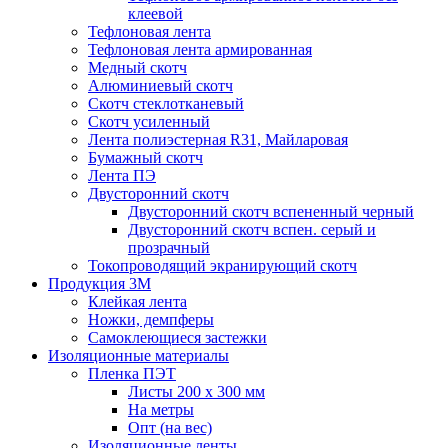
клеевой
Тефлоновая лента
Тефлоновая лента армированная
Медный скотч
Алюминиевый скотч
Скотч стеклотканевый
Скотч усиленный
Лента полиэстерная R31, Майларовая
Бумажный скотч
Лента ПЭ
Двусторонний скотч
Двусторонний скотч вспененный черный
Двусторонний скотч вспен. серый и
прозрачный
Токопроводящий экранирующий скотч
Продукция 3M
Клейкая лента
Ножки, демпферы
Самоклеющиеся застежки
Изоляционные материалы
Пленка ПЭТ
Листы 200 х 300 мм
На метры
Опт (на вес)
Изоляционные ленты