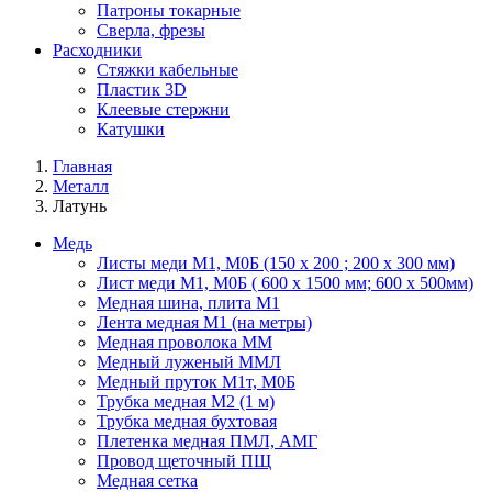
Патроны токарные
Сверла, фрезы
Расходники
Стяжки кабельные
Пластик 3D
Клеевые стержни
Катушки
Главная
Металл
Латунь
Медь
Листы меди М1, М0Б (150 х 200 ; 200 х 300 мм)
Лист меди М1, М0Б ( 600 х 1500 мм; 600 х 500мм)
Медная шина, плита М1
Лента медная М1 (на метры)
Медная проволока ММ
Медный луженый ММЛ
Медный пруток М1т, М0Б
Трубка медная М2 (1 м)
Трубка медная бухтовая
Плетенка медная ПМЛ, АМГ
Провод щеточный ПЩ
Медная сетка