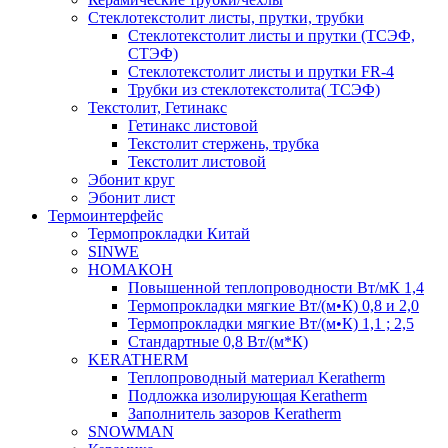
Cтеклотекстолит листы, прутки, трубки
Стеклотекстолит листы и прутки (ТСЭФ,
СТЭФ)
Стеклотекстолит листы и прутки FR-4
Трубки из стеклотекстолита( ТСЭФ)
Текстолит, Гетинакс
Гетинакс листовой
Текстолит стержень, трубка
Текстолит листовой
Эбонит круг
Эбонит лист
Термоинтерфейс
Термопрокладки Китай
SINWE
НОМАКОН
Повышенной теплопроводности Вт/мК 1,4
Термопрокладки мягкие Вт/(м•К) 0,8 и 2,0
Термопрокладки мягкие Вт/(м•К) 1,1 ; 2,5
Стандартные 0,8 Вт/(м*К)
KERATHERM
Теплопроводный материал Keratherm
Подложка изолирующая Keratherm
Заполнитель зазоров Keratherm
SNOWMAN