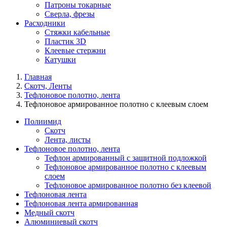
Патроны токарные
Сверла, фрезы
Расходники
Стяжки кабельные
Пластик 3D
Клеевые стержни
Катушки
Главная
Скотч, Ленты
Тефлоновое полотно, лента
Тефлоновое армированное полотно с клеевым слоем
Полиимид
Скотч
Лента, листы
Тефлоновое полотно, лента
Тефлон армированный с защитной подложкой
Тефлоновое армированное полотно с клеевым
слоем
Тефлоновое армированное полотно без клеевой
Тефлоновая лента
Тефлоновая лента армированная
Медный скотч
Алюминиевый скотч