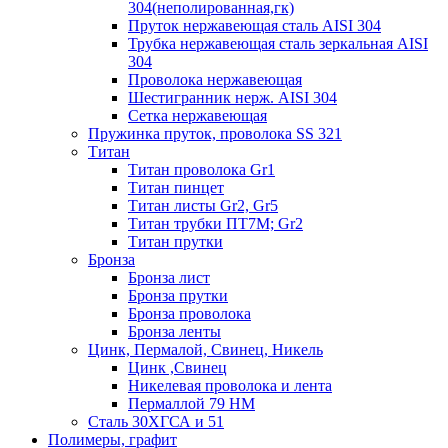
304(неполированная,гк)
Пруток нержавеющая сталь AISI 304
Трубка нержавеющая сталь зеркальная AISI
304
Проволока нержавеющая
Шестигранник нерж. AISI 304
Сетка нержавеющая
Пружинка пруток, проволока SS 321
Титан
Титан проволока Gr1
Титан пинцет
Титан листы Gr2, Gr5
Титан трубки ПТ7М; Gr2
Титан прутки
Бронза
Бронза лист
Бронза прутки
Бронза проволока
Бронза ленты
Цинк, Пермалой, Свинец, Никель
Цинк ,Свинец
Никелевая проволока и лента
Пермаллой 79 НМ
Сталь 30ХГСА и 51
Полимеры, графит