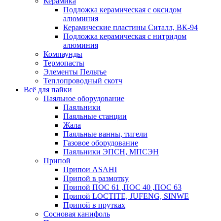
Керамика
Подложка керамическая с оксидом
алюминия
Керамические пластины Ситалл, ВК-94
Подложка керамическая с нитридом
алюминия
Компаунды
Термопасты
Элементы Пельтье
Теплопроводный скотч
Всё для пайки
Паяльное оборудование
Паяльники
Паяльные станции
Жала
Паяльные ванны, тигели
Газовое оборудование
Паяльники ЭПСН, МПСЭН
Припой
Припои ASAHI
Припой в размотку
Припой ПОС 61 ,ПОС 40 ,ПОС 63
Припой LOCTITE, JUFENG, SINWE
Припой в прутках
Сосновая канифоль