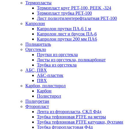
Термопласты
Термопласт круг PET-100, PEEK -324
Термопласт трубка PET-100
Лист полиэтилентерефталатная PET-100
Капролон
Капролон прутки ПА-6 1 м
Капролон лист и брусок ПА-6
Капролон прутки 200 мм ПА6
Полиацеталь
Оргстекло
Прутки из оргстекла
Листы из оргстекла, поликарбонат
Трубка из оргстекла
АБС, ПВХ
АБС-пластик
ПВХ
Карбон, полистирол
Карбон
Полистирол
Полиуретан
Фторопласт
Лента из фторопласта, СКЛ Ф4д
Трубка тефлоновая PTFE на метры
Трубка тефлоновая PTFE катушки, бухтами
Трубка фторопластовая Ф4д