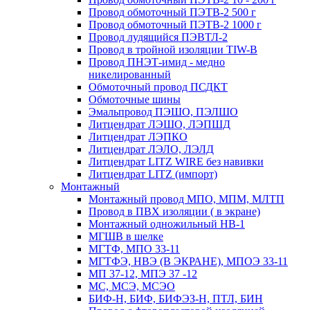
Провод обмоточный ПЭТВ-2 500 г
Провод обмоточный ПЭТВ-2 1000 г
Провод лудящийся ПЭВТЛ-2
Провод в тройной изоляции TIW-B
Провод ПНЭТ-имид - медно
никелированный
Обмоточный провод ПСДКТ
Обмоточные шины
Эмальпровод ПЭШО, ПЭЛШО
Литцендрат ЛЭШО, ЛЭПШД
Литцендрат ЛЭПКО
Литцендрат ЛЭЛО, ЛЭЛД
Литцендрат LITZ WIRE без навивки
Литцендрат LITZ (импорт)
Монтажный
Монтажный провод МПО, МПМ, МЛТП
Провод в ПВХ изоляции ( в экране)
Монтажный одножильный HB-1
МГШВ в шелке
МГТФ, МПО 33-11
МГТФЭ, НВЭ (В ЭКРАНЕ), МПОЭ 33-11
МП 37-12, МПЭ 37 -12
МС, МСЭ, МСЭО
БИФ-Н, БИФ, БИФЭЗ-Н, ПТЛ, БИН