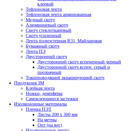
клеевой
Тефлоновая лента
Тефлоновая лента армированная
Медный скотч
Алюминиевый скотч
Скотч стеклотканевый
Скотч усиленный
Лента полиэстерная R31, Майларовая
Бумажный скотч
Лента ПЭ
Двусторонний скотч
Двусторонний скотч вспененный черный
Двусторонний скотч вспен. серый и
прозрачный
Токопроводящий экранирующий скотч
Продукция 3M
Клейкая лента
Ножки, демпферы
Самоклеющиеся застежки
Изоляционные материалы
Пленка ПЭТ
Листы 200 х 300 мм
На метры
Опт (на вес)
Изоляционные ленты