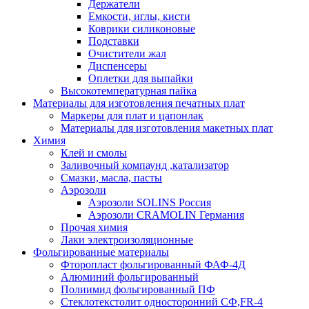
Держатели
Емкости, иглы, кисти
Коврики силиконовые
Подставки
Очистители жал
Диспенсеры
Оплетки для выпайки
Высокотемпературная пайка
Материалы для изготовления печатных плат
Маркеры для плат и цапонлак
Материалы для изготовления макетных плат
Химия
Клей и смолы
Заливочный компаунд ,катализатор
Смазки, масла, пасты
Аэрозоли
Аэрозоли SOLINS Россия
Аэрозоли CRAMOLIN Германия
Прочая химия
Лаки электроизоляционные
Фольгированные материалы
Фторопласт фольгированный ФАФ-4Д
Алюминий фольгированный
Полиимид фольгированный ПФ
Стеклотекстолит односторонний CФ,FR-4