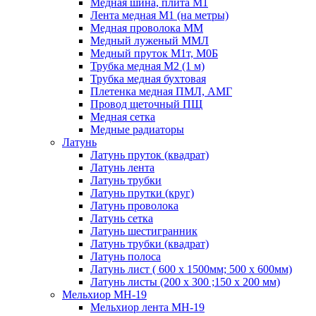
Медная шина, плита М1
Лента медная М1 (на метры)
Медная проволока ММ
Медный луженый ММЛ
Медный пруток М1т, М0Б
Трубка медная М2 (1 м)
Трубка медная бухтовая
Плетенка медная ПМЛ, АМГ
Провод щеточный ПЩ
Медная сетка
Медные радиаторы
Латунь
Латунь пруток (квадрат)
Латунь лента
Латунь трубки
Латунь прутки (круг)
Латунь проволока
Латунь сетка
Латунь шестигранник
Латунь трубки (квадрат)
Латунь полоса
Латунь лист ( 600 х 1500мм; 500 х 600мм)
Латунь листы (200 х 300 ;150 х 200 мм)
Мельхиор МН-19
Мельхиор лента МН-19