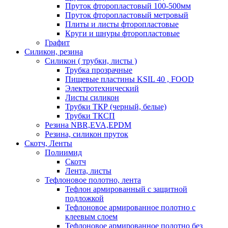
Пруток фторопластовый 100-500мм
Пруток фторопластовый метровый
Плиты и листы фторопластовые
Круги и шнуры фторопластовые
Графит
Силикон, резина
Силикон ( трубки, листы )
Трубка прозрачные
Пищевые пластины KSIL 40 , FOOD
Электротехнический
Листы силикон
Трубки ТКР (черный, белые)
Трубки ТКСП
Резина NBR,EVA,EPDM
Резина, силикон пруток
Скотч, Ленты
Полиимид
Скотч
Лента, листы
Тефлоновое полотно, лента
Тефлон армированный с защитной
подложкой
Тефлоновое армированное полотно с
клеевым слоем
Тефлоновое армированное полотно без