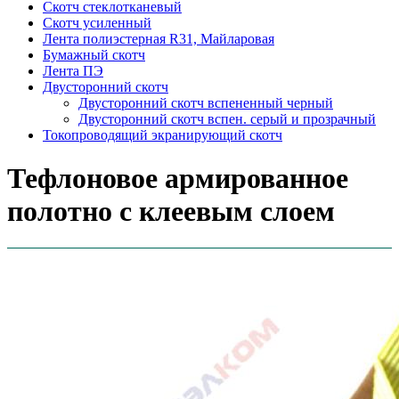
Скотч стеклотканевый
Скотч усиленный
Лента полиэстерная R31, Майларовая
Бумажный скотч
Лента ПЭ
Двусторонний скотч
Двусторонний скотч вспененный черный
Двусторонний скотч вспен. серый и прозрачный
Токопроводящий экранирующий скотч
Тефлоновое армированное
полотно с клеевым слоем