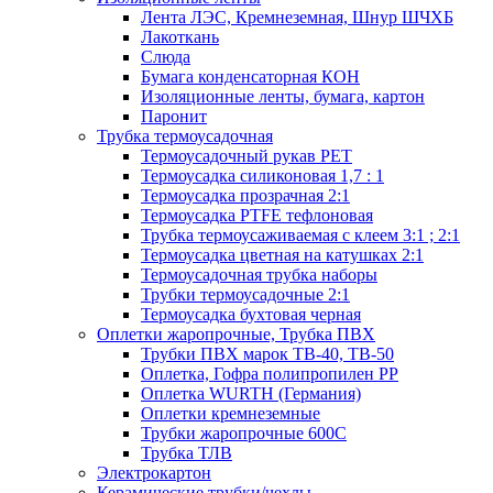
Лента ЛЭС, Кремнеземная, Шнур ШЧХБ
Лакоткань
Слюда
Бумага конденсаторная КОН
Изоляционные ленты, бумага, картон
Паронит
Трубка термоусадочная
Термоусадочный рукав PET
Термоусадка силиконовая 1,7 : 1
Термоусадка прозрачная 2:1
Термоусадка PTFE тефлоновая
Трубка термоусаживаемая с клеем 3:1 ; 2:1
Термоусадка цветная на катушках 2:1
Термоусадочная трубка наборы
Трубки термоусадочные 2:1
Термоусадка бухтовая черная
Оплетки жаропрочные, Трубка ПВХ
Трубки ПВХ марок ТВ-40, ТВ-50
Оплетка, Гофра полипропилен PP
Оплетка WURTH (Германия)
Оплетки кремнеземные
Трубки жаропрочные 600С
Трубка ТЛВ
Электрокартон
Керамические трубки/чехлы