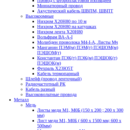
Провод с фторопластовой изоляцией
Миниатюрный провод
Акустический кабель ШВПМ, ШВПТ
Высокоомные
Нихром Х20Н80 по 10 м
Нихром Х20Н80 на катушках
Нихром лента Х20Н80
Вольфрам ВА-А-I
Молибден проволока М4-I-А, Листы Мч
Манганин ПЭМ(м) ПЭМ(т) ПЭШОМ(м)
ПЭШОМ(т)
Константан ПЭК(т) ПЭК(м) ПЭШОК(т)
ПЭШОК(м)
Фехраль Х23Ю5Т
Кабель термопарный
Шлейф (провод ленточный)
Радиочастотный РК
Кабель разный
Высоковольтные провода
Металл
Медь
Листы меди М1, М0Б (150 х 200 ; 200 х 300
мм)
Лист меди М1, М0Б ( 600 х 1500 мм; 600 х
500мм)