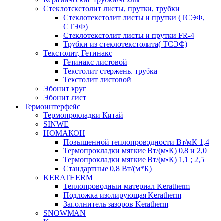
Cтеклотекстолит листы, прутки, трубки
Стеклотекстолит листы и прутки (ТСЭФ,
СТЭФ)
Стеклотекстолит листы и прутки FR-4
Трубки из стеклотекстолита( ТСЭФ)
Текстолит, Гетинакс
Гетинакс листовой
Текстолит стержень, трубка
Текстолит листовой
Эбонит круг
Эбонит лист
Термоинтерфейс
Термопрокладки Китай
SINWE
НОМАКОН
Повышенной теплопроводности Вт/мК 1,4
Термопрокладки мягкие Вт/(м•К) 0,8 и 2,0
Термопрокладки мягкие Вт/(м•К) 1,1 ; 2,5
Стандартные 0,8 Вт/(м*К)
KERATHERM
Теплопроводный материал Keratherm
Подложка изолирующая Keratherm
Заполнитель зазоров Keratherm
SNOWMAN