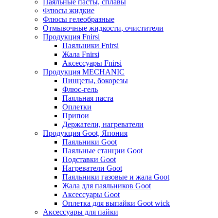
Паяльные пасты, сплавы
Флюсы жидкие
Флюсы гелеобразные
Отмывочные жидкости, очистители
Продукция Fnirsi
Паяльники Fnirsi
Жала Fnirsi
Аксессуары Fnirsi
Продукция MECHANIC
Пинцеты, бокорезы
Флюс-гель
Паяльная паста
Оплетки
Припои
Держатели, нагреватели
Продукция Goot, Япония
Паяльники Goot
Паяльные станции Goot
Подставки Goot
Нагреватели Goot
Паяльники газовые и жала Goot
Жала для паяльников Goot
Аксессуары Goot
Оплетка для выпайки Goot wick
Аксессуары для пайки