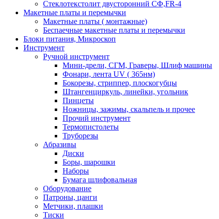
Стеклотекстолит двусторонний СФ,FR-4
Макетные платы и перемычки
Макетные платы ( монтажные)
Беспаечные макетные платы и перемычки
Блоки питания, Микроскоп
Инструмент
Ручной инструмент
Мини-дрели, СГМ, Граверы, Шлиф машины
Фонари, лента UV ( 365нм)
Бокорезы, cтриппер, плоскогубцы
Штангенциркуль, линейки, угольник
Пинцеты
Ножницы, зажимы, скальпель и прочее
Прочий инструмент
Термопистолеты
Труборезы
Абразивы
Диски
Боры, шарошки
Наборы
Бумага шлифовальная
Оборудование
Патроны, цанги
Метчики, плашки
Тиски