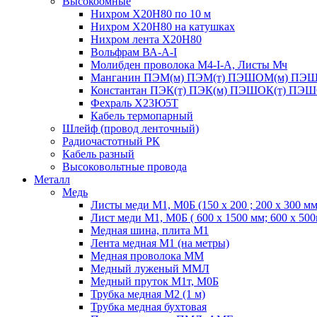
Высокоомные
Нихром Х20Н80 по 10 м
Нихром Х20Н80 на катушках
Нихром лента Х20Н80
Вольфрам ВА-А-I
Молибден проволока М4-I-А, Листы Мч
Манганин ПЭМ(м) ПЭМ(т) ПЭШОМ(м) ПЭШ
Константан ПЭК(т) ПЭК(м) ПЭШОК(т) ПЭШ
Фехраль Х23Ю5Т
Кабель термопарный
Шлейф (провод ленточный)
Радиочастотный РК
Кабель разный
Высоковольтные провода
Металл
Медь
Листы меди М1, М0Б (150 х 200 ; 200 х 300 мм
Лист меди М1, М0Б ( 600 х 1500 мм; 600 х 50
Медная шина, плита М1
Лента медная М1 (на метры)
Медная проволока ММ
Медный луженый ММЛ
Медный пруток М1т, М0Б
Трубка медная М2 (1 м)
Трубка медная бухтовая