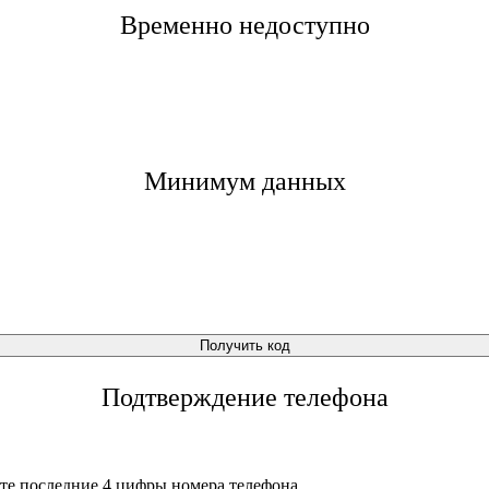
Временно недоступно
Минимум данных
Получить код
Подтверждение телефона
те последние 4 цифры номера телефона.