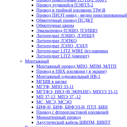
Провод лудящийся ПЭВТЛ-2
Провод в тройной изоляции TIW-B
Провод ПНЭТ-имид - медно никелированный
Обмоточный провод ПСДКТ
Обмоточные шины
Эмальпровод ПЭШО, ПЭЛШО
Литцендрат ЛЭШО, ЛЭПШД
Литцендрат ЛЭПКО
Литцендрат ЛЭЛО, ЛЭЛД
Литцендрат LITZ WIRE без навивки
Литцендрат LITZ (импорт)
Монтажный
Монтажный провод МПО, МПМ, МЛТП
Провод в ПВХ изоляции ( в экране)
Монтажный одножильный HB-1
МГШВ в шелке
МГТФ, МПО 33-11
МГТФЭ, НВЭ (В ЭКРАНЕ), МПОЭ 33-11
МП 37-12, МПЭ 37 -12
МС, МСЭ, МСЭО
БИФ-Н, БИФ, БИФЭЗ-Н, ПТЛ, БИН
Провод с фторопластовой изоляцией
Миниатюрный провод
Акустический кабель ШВПМ, ШВПТ