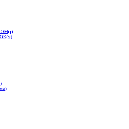
ОМ(т)
ОК(м)
)
0мм)