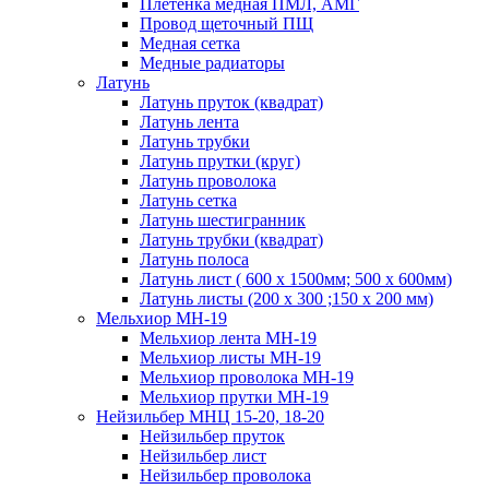
Плетенка медная ПМЛ, АМГ
Провод щеточный ПЩ
Медная сетка
Медные радиаторы
Латунь
Латунь пруток (квадрат)
Латунь лента
Латунь трубки
Латунь прутки (круг)
Латунь проволока
Латунь сетка
Латунь шестигранник
Латунь трубки (квадрат)
Латунь полоса
Латунь лист ( 600 х 1500мм; 500 х 600мм)
Латунь листы (200 х 300 ;150 х 200 мм)
Мельхиор МН-19
Мельхиор лента МН-19
Мельхиор листы МН-19
Мельхиор проволока МН-19
Мельхиор прутки МН-19
Нейзильбер МНЦ 15-20, 18-20
Нейзильбер пруток
Нейзильбер лист
Нейзильбер проволока