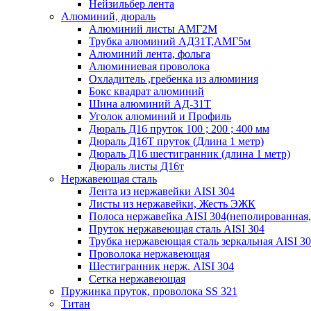
Нейзильбер лента
Алюминий, дюраль
Алюминий листы АМГ2М
Трубка алюминий АД31Т,АМГ5м
Алюминий лента, фольга
Алюминиевая проволока
Охладитель ,гребенка из алюминия
Бокс квадрат алюминий
Шина алюминий АД-31Т
Уголок алюминий и Профиль
Дюраль Д16 пруток 100 ; 200 ; 400 мм
Дюраль Д16Т пруток (Длина 1 метр)
Дюраль Д16 шестигранник (длина 1 метр)
Дюраль листы Д16т
Нержавеющая сталь
Лента из нержавейки AISI 304
Листы из нержавейки, Жесть ЭЖК
Полоса нержавейка АISI 304(неполированная,
Пруток нержавеющая сталь AISI 304
Трубка нержавеющая сталь зеркальная AISI 3
Проволока нержавеющая
Шестигранник нерж. AISI 304
Сетка нержавеющая
Пружинка пруток, проволока SS 321
Титан