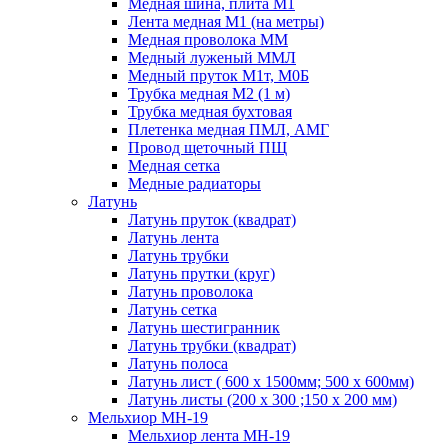
Медная шина, плита М1
Лента медная М1 (на метры)
Медная проволока ММ
Медный луженый ММЛ
Медный пруток М1т, М0Б
Трубка медная М2 (1 м)
Трубка медная бухтовая
Плетенка медная ПМЛ, АМГ
Провод щеточный ПЩ
Медная сетка
Медные радиаторы
Латунь
Латунь пруток (квадрат)
Латунь лента
Латунь трубки
Латунь прутки (круг)
Латунь проволока
Латунь сетка
Латунь шестигранник
Латунь трубки (квадрат)
Латунь полоса
Латунь лист ( 600 х 1500мм; 500 х 600мм)
Латунь листы (200 х 300 ;150 х 200 мм)
Мельхиор МН-19
Мельхиор лента МН-19