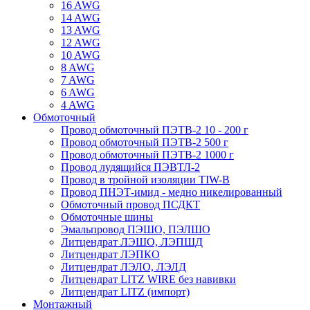
16 AWG
14 AWG
13 AWG
12 AWG
10 AWG
8 AWG
7 AWG
6 AWG
4 AWG
Обмоточный
Провод обмоточный ПЭТВ-2 10 - 200 г
Провод обмоточный ПЭТВ-2 500 г
Провод обмоточный ПЭТВ-2 1000 г
Провод лудящийся ПЭВТЛ-2
Провод в тройной изоляции TIW-B
Провод ПНЭТ-имид - медно никелированный
Обмоточный провод ПСДКТ
Обмоточные шины
Эмальпровод ПЭШО, ПЭЛШО
Литцендрат ЛЭШО, ЛЭПШД
Литцендрат ЛЭПКО
Литцендрат ЛЭЛО, ЛЭЛД
Литцендрат LITZ WIRE без навивки
Литцендрат LITZ (импорт)
Монтажный