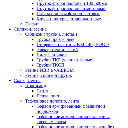
Пруток фторопластовый 100-500мм
Пруток фторопластовый метровый
Плиты и листы фторопластовые
Круги и шнуры фторопластовые
Графит
Силикон, резина
Силикон ( трубки, листы )
Трубка прозрачные
Пищевые пластины KSIL 40 , FOOD
Электротехнический
Листы силикон
Трубки ТКР (черный, белые)
Трубки ТКСП
Резина NBR,EVA,EPDM
Резина, силикон пруток
Скотч, Ленты
Полиимид
Скотч
Лента, листы
Тефлоновое полотно, лента
Тефлон армированный с защитной
подложкой
Тефлоновое армированное полотно с
клеевым слоем
Тефлоновое армированное полотно без