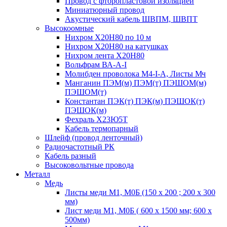
Провод с фторопластовой изоляцией
Миниатюрный провод
Акустический кабель ШВПМ, ШВПТ
Высокоомные
Нихром Х20Н80 по 10 м
Нихром Х20Н80 на катушках
Нихром лента Х20Н80
Вольфрам ВА-А-I
Молибден проволока М4-I-А, Листы Мч
Манганин ПЭМ(м) ПЭМ(т) ПЭШОМ(м)
ПЭШОМ(т)
Константан ПЭК(т) ПЭК(м) ПЭШОК(т)
ПЭШОК(м)
Фехраль Х23Ю5Т
Кабель термопарный
Шлейф (провод ленточный)
Радиочастотный РК
Кабель разный
Высоковольтные провода
Металл
Медь
Листы меди М1, М0Б (150 х 200 ; 200 х 300
мм)
Лист меди М1, М0Б ( 600 х 1500 мм; 600 х
500мм)