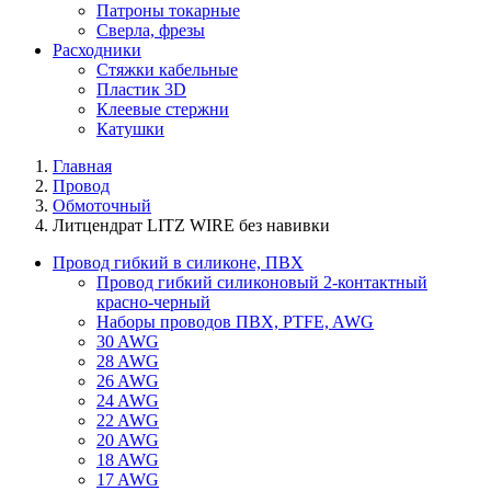
Патроны токарные
Сверла, фрезы
Расходники
Стяжки кабельные
Пластик 3D
Клеевые стержни
Катушки
Главная
Провод
Обмоточный
Литцендрат LITZ WIRE без навивки
Провод гибкий в силиконе, ПВХ
Провод гибкий силиконовый 2-контактный
красно-черный
Наборы проводов ПВХ, PTFE, AWG
30 AWG
28 AWG
26 AWG
24 AWG
22 AWG
20 AWG
18 AWG
17 AWG