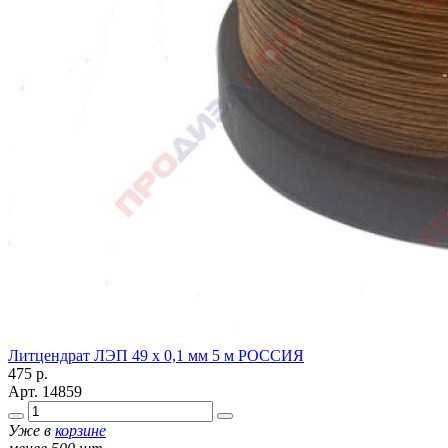
Литцендрат ЛЭП 49 х 0,1 мм 5 м РОССИЯ
475
р.
Арт.
14859
Уже в
корзине