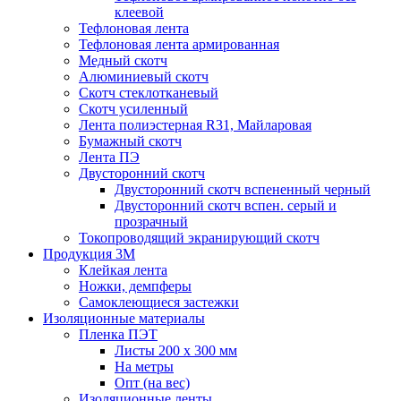
клеевой
Тефлоновая лента
Тефлоновая лента армированная
Медный скотч
Алюминиевый скотч
Скотч стеклотканевый
Скотч усиленный
Лента полиэстерная R31, Майларовая
Бумажный скотч
Лента ПЭ
Двусторонний скотч
Двусторонний скотч вспененный черный
Двусторонний скотч вспен. серый и
прозрачный
Токопроводящий экранирующий скотч
Продукция 3M
Клейкая лента
Ножки, демпферы
Самоклеющиеся застежки
Изоляционные материалы
Пленка ПЭТ
Листы 200 х 300 мм
На метры
Опт (на вес)
Изоляционные ленты