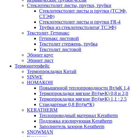
Cтеклотекстолит листы, прутки, трубки
Стеклотекстолит листы и прутки (ТСЭФ,
СТЭФ)
Стеклотекстолит листы и прутки FR-4
Трубки из стеклотекстолита( ТСЭФ)
Текстолит, Гетинакс
Гетинакс листовой
Текстолит стержень, трубка
Текстолит листовой
Эбонит круг
Эбонит лист
Термоинтерфейс
Термопрокладки Китай
SINWE
НОМАКОН
Повышенной теплопроводности Вт/мК 1,4
Термопрокладки мягкие Вт/(м•К) 0,8 и 2,0
Термопрокладки мягкие Вт/(м•К) 1,1 ; 2,5
Стандартные 0,8 Вт/(м*К)
KERATHERM
Теплопроводный материал Keratherm
Подложка изолирующая Keratherm
Заполнитель зазоров Keratherm
SNOWMAN