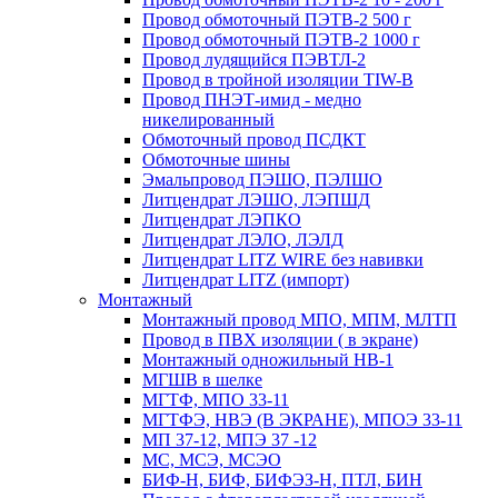
Провод обмоточный ПЭТВ-2 500 г
Провод обмоточный ПЭТВ-2 1000 г
Провод лудящийся ПЭВТЛ-2
Провод в тройной изоляции TIW-B
Провод ПНЭТ-имид - медно
никелированный
Обмоточный провод ПСДКТ
Обмоточные шины
Эмальпровод ПЭШО, ПЭЛШО
Литцендрат ЛЭШО, ЛЭПШД
Литцендрат ЛЭПКО
Литцендрат ЛЭЛО, ЛЭЛД
Литцендрат LITZ WIRE без навивки
Литцендрат LITZ (импорт)
Монтажный
Монтажный провод МПО, МПМ, МЛТП
Провод в ПВХ изоляции ( в экране)
Монтажный одножильный HB-1
МГШВ в шелке
МГТФ, МПО 33-11
МГТФЭ, НВЭ (В ЭКРАНЕ), МПОЭ 33-11
МП 37-12, МПЭ 37 -12
МС, МСЭ, МСЭО
БИФ-Н, БИФ, БИФЭЗ-Н, ПТЛ, БИН