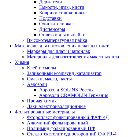
Держатели
Емкости, иглы, кисти
Коврики силиконовые
Подставки
Очистители жал
Диспенсеры
Оплетки для выпайки
Высокотемпературная пайка
Материалы для изготовления печатных плат
Маркеры для плат и цапонлак
Материалы для изготовления макетных плат
Химия
Клей и смолы
Заливочный компаунд ,катализатор
Смазки, масла, пасты
Аэрозоли
Аэрозоли SOLINS Россия
Аэрозоли CRAMOLIN Германия
Прочая химия
Лаки электроизоляционные
Фольгированные материалы
Фторопласт фольгированный ФАФ-4Д
Алюминий фольгированный
Полиимид фольгированный ПФ
Стеклотекстолит односторонний CФ,FR-4