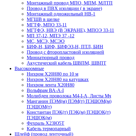
Монтажный провод МПО, МПМ, МЛТП
Провод в ПВХ изоляции ( в экране)
Монтажный одножильный HB-1
МГШВ в шелке
МГТФ, МПО 33-11
МГТФЭ, НВЭ (В ЭКРАНЕ), МПОЭ 33-11
МП 37-12, МПЭ 37 -12
МС, МСЭ, МСЭО
БИФ-Н, БИФ, БИФЭЗ-Н, ПТЛ, БИН
Провод с фторопластовой изоляцией
Миниатюрный провод
Акустический кабель ШВПМ, ШВПТ
Высокоомные
Нихром Х20Н80 по 10 м
Нихром Х20Н80 на катушках
Нихром лента Х20Н80
Вольфрам ВА-А-I
Молибден проволока М4-I-А, Листы Мч
Манганин ПЭМ(м) ПЭМ(т) ПЭШОМ(м)
ПЭШОМ(т)
Константан ПЭК(т) ПЭК(м) ПЭШОК(т)
ПЭШОК(м)
Фехраль Х23Ю5Т
Кабель термопарный
Шлейф (провод ленточный)