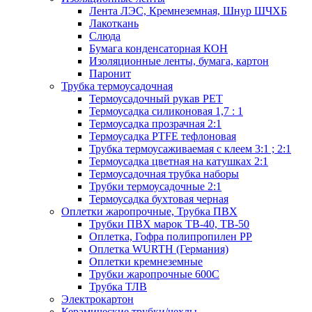
Лента ЛЭС, Кремнеземная, Шнур ШЧХБ
Лакоткань
Слюда
Бумага конденсаторная КОН
Изоляционные ленты, бумага, картон
Паронит
Трубка термоусадочная
Термоусадочный рукав PET
Термоусадка силиконовая 1,7 : 1
Термоусадка прозрачная 2:1
Термоусадка PTFE тефлоновая
Трубка термоусаживаемая с клеем 3:1 ; 2:1
Термоусадка цветная на катушках 2:1
Термоусадочная трубка наборы
Трубки термоусадочные 2:1
Термоусадка бухтовая черная
Оплетки жаропрочные, Трубка ПВХ
Трубки ПВХ марок ТВ-40, ТВ-50
Оплетка, Гофра полипропилен PP
Оплетка WURTH (Германия)
Оплетки кремнеземные
Трубки жаропрочные 600С
Трубка ТЛВ
Электрокартон
Керамические трубки/чехлы