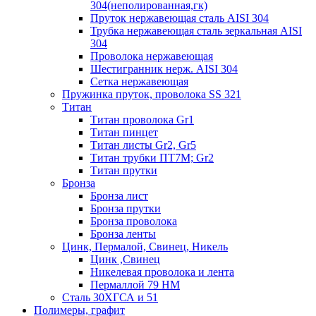
304(неполированная,гк)
Пруток нержавеющая сталь AISI 304
Трубка нержавеющая сталь зеркальная AISI
304
Проволока нержавеющая
Шестигранник нерж. AISI 304
Сетка нержавеющая
Пружинка пруток, проволока SS 321
Титан
Титан проволока Gr1
Титан пинцет
Титан листы Gr2, Gr5
Титан трубки ПТ7М; Gr2
Титан прутки
Бронза
Бронза лист
Бронза прутки
Бронза проволока
Бронза ленты
Цинк, Пермалой, Свинец, Никель
Цинк ,Свинец
Никелевая проволока и лента
Пермаллой 79 НМ
Сталь 30ХГСА и 51
Полимеры, графит