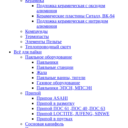
Керамика
Подложка керамическая с оксидом
алюминия
Керамические пластины Ситалл, ВК-94
Подложка керамическая с нитридом
алюминия
Компаунды
Термопасты
Элементы Пельтье
Теплопроводный скотч
Всё для пайки
Паяльное оборудование
Паяльники
Паяльные станции
Жала
Паяльные ванны, тигели
Газовое оборудование
Паяльники ЭПСН, МПСЭН
Припой
Припои ASAHI
Припой в размотку
Припой ПОС 61 ,ПОС 40 ,ПОС 63
Припой LOCTITE, JUFENG, SINWE
Припой в прутках
Сосновая канифоль