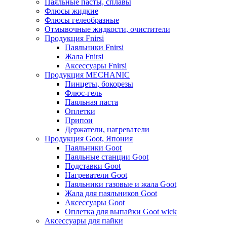
Паяльные пасты, сплавы
Флюсы жидкие
Флюсы гелеобразные
Отмывочные жидкости, очистители
Продукция Fnirsi
Паяльники Fnirsi
Жала Fnirsi
Аксессуары Fnirsi
Продукция MECHANIC
Пинцеты, бокорезы
Флюс-гель
Паяльная паста
Оплетки
Припои
Держатели, нагреватели
Продукция Goot, Япония
Паяльники Goot
Паяльные станции Goot
Подставки Goot
Нагреватели Goot
Паяльники газовые и жала Goot
Жала для паяльников Goot
Аксессуары Goot
Оплетка для выпайки Goot wick
Аксессуары для пайки