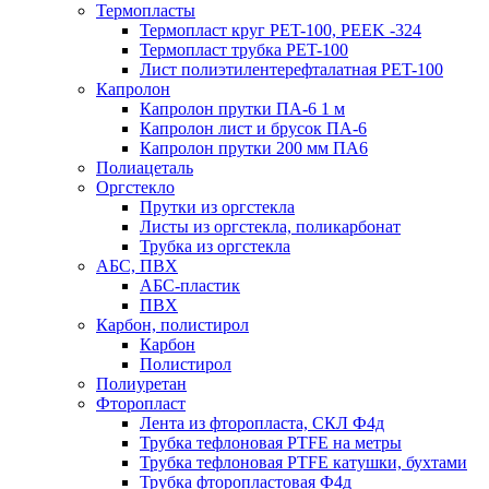
Термопласты
Термопласт круг PET-100, PEEK -324
Термопласт трубка PET-100
Лист полиэтилентерефталатная PET-100
Капролон
Капролон прутки ПА-6 1 м
Капролон лист и брусок ПА-6
Капролон прутки 200 мм ПА6
Полиацеталь
Оргстекло
Прутки из оргстекла
Листы из оргстекла, поликарбонат
Трубка из оргстекла
АБС, ПВХ
АБС-пластик
ПВХ
Карбон, полистирол
Карбон
Полистирол
Полиуретан
Фторопласт
Лента из фторопласта, СКЛ Ф4д
Трубка тефлоновая PTFE на метры
Трубка тефлоновая PTFE катушки, бухтами
Трубка фторопластовая Ф4д