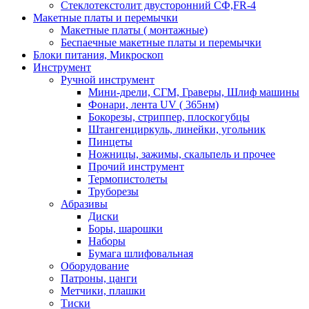
Стеклотекстолит двусторонний СФ,FR-4
Макетные платы и перемычки
Макетные платы ( монтажные)
Беспаечные макетные платы и перемычки
Блоки питания, Микроскоп
Инструмент
Ручной инструмент
Мини-дрели, СГМ, Граверы, Шлиф машины
Фонари, лента UV ( 365нм)
Бокорезы, cтриппер, плоскогубцы
Штангенциркуль, линейки, угольник
Пинцеты
Ножницы, зажимы, скальпель и прочее
Прочий инструмент
Термопистолеты
Труборезы
Абразивы
Диски
Боры, шарошки
Наборы
Бумага шлифовальная
Оборудование
Патроны, цанги
Метчики, плашки
Тиски