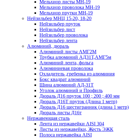
Мельхиор листы МН-19
Мельхиор проволока МН-19
Мельхиор прутки МН-19
Нейзильбер МНЦ 15-20, 18-20
Нейзильбер пруток
Нейзильбер лист
Нейзильбер проволока
Нейзильбер лента
Алюминий, дюраль
Алюминий листы АМГ2М
Трубка алюминий АД31Т,АМГ5м
Алюминий лента, фольга
Алюминиевая проволока
Охладитель ,гребенка из алюминия
Бокс квадрат алюминий
Шина алюминий АД-31Т
Уголок алюминий и Профиль
Дюраль Д16 пруток 100 ; 200 ; 400 мм
Дюраль Д16Т пруток (Длина 1 метр)
Дюраль Д16 шестигранник (длина 1 метр)
Дюраль листы Д16т
Нержавеющая сталь
Лента из нержавейки AISI 304
Листы из нержавейки, Жесть ЭЖК
Полоса нержавейка АISI