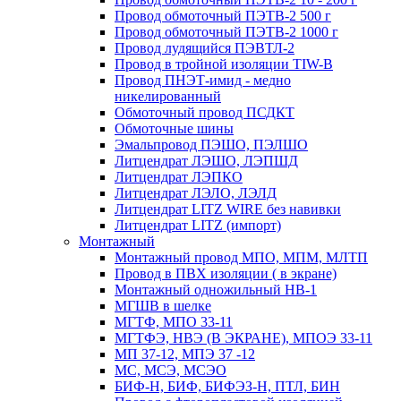
Провод обмоточный ПЭТВ-2 500 г
Провод обмоточный ПЭТВ-2 1000 г
Провод лудящийся ПЭВТЛ-2
Провод в тройной изоляции TIW-B
Провод ПНЭТ-имид - медно
никелированный
Обмоточный провод ПСДКТ
Обмоточные шины
Эмальпровод ПЭШО, ПЭЛШО
Литцендрат ЛЭШО, ЛЭПШД
Литцендрат ЛЭПКО
Литцендрат ЛЭЛО, ЛЭЛД
Литцендрат LITZ WIRE без навивки
Литцендрат LITZ (импорт)
Монтажный
Монтажный провод МПО, МПМ, МЛТП
Провод в ПВХ изоляции ( в экране)
Монтажный одножильный HB-1
МГШВ в шелке
МГТФ, МПО 33-11
МГТФЭ, НВЭ (В ЭКРАНЕ), МПОЭ 33-11
МП 37-12, МПЭ 37 -12
МС, МСЭ, МСЭО
БИФ-Н, БИФ, БИФЭЗ-Н, ПТЛ, БИН