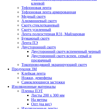
клеевой
Тефлоновая лента
Тефлоновая лента армированная
Медный скотч
Алюминиевый скотч
Скотч стеклотканевый
Скотч усиленный
Лента полиэстерная R31, Майларовая
Бумажный скотч
Лента ПЭ
Двусторонний скотч
Двусторонний скотч вспененный черный
Двусторонний скотч вспен. серый и
прозрачный
Токопроводящий экранирующий скотч
Продукция 3M
Клейкая лента
Ножки, демпферы
Самоклеющиеся застежки
Изоляционные материалы
Пленка ПЭТ
Листы 200 х 300 мм
На метры
Опт (на вес)
Изоляционные ленты