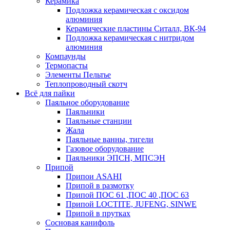
Керамика
Подложка керамическая с оксидом
алюминия
Керамические пластины Ситалл, ВК-94
Подложка керамическая с нитридом
алюминия
Компаунды
Термопасты
Элементы Пельтье
Теплопроводный скотч
Всё для пайки
Паяльное оборудование
Паяльники
Паяльные станции
Жала
Паяльные ванны, тигели
Газовое оборудование
Паяльники ЭПСН, МПСЭН
Припой
Припои ASAHI
Припой в размотку
Припой ПОС 61 ,ПОС 40 ,ПОС 63
Припой LOCTITE, JUFENG, SINWE
Припой в прутках
Сосновая канифоль