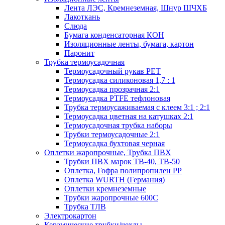
Лента ЛЭС, Кремнеземная, Шнур ШЧХБ
Лакоткань
Слюда
Бумага конденсаторная КОН
Изоляционные ленты, бумага, картон
Паронит
Трубка термоусадочная
Термоусадочный рукав PET
Термоусадка силиконовая 1,7 : 1
Термоусадка прозрачная 2:1
Термоусадка PTFE тефлоновая
Трубка термоусаживаемая с клеем 3:1 ; 2:1
Термоусадка цветная на катушках 2:1
Термоусадочная трубка наборы
Трубки термоусадочные 2:1
Термоусадка бухтовая черная
Оплетки жаропрочные, Трубка ПВХ
Трубки ПВХ марок ТВ-40, ТВ-50
Оплетка, Гофра полипропилен PP
Оплетка WURTH (Германия)
Оплетки кремнеземные
Трубки жаропрочные 600С
Трубка ТЛВ
Электрокартон
Керамические трубки/чехлы