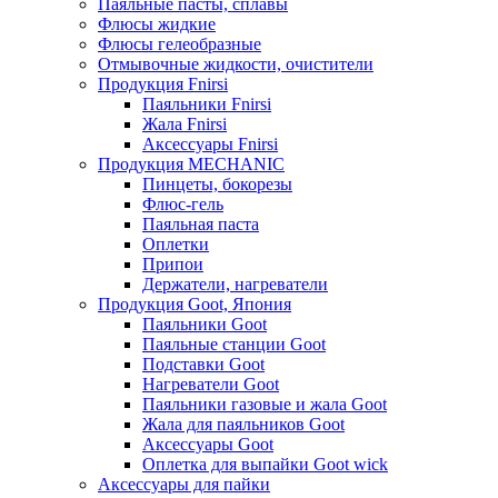
Паяльные пасты, сплавы
Флюсы жидкие
Флюсы гелеобразные
Отмывочные жидкости, очистители
Продукция Fnirsi
Паяльники Fnirsi
Жала Fnirsi
Аксессуары Fnirsi
Продукция MECHANIC
Пинцеты, бокорезы
Флюс-гель
Паяльная паста
Оплетки
Припои
Держатели, нагреватели
Продукция Goot, Япония
Паяльники Goot
Паяльные станции Goot
Подставки Goot
Нагреватели Goot
Паяльники газовые и жала Goot
Жала для паяльников Goot
Аксессуары Goot
Оплетка для выпайки Goot wick
Аксессуары для пайки