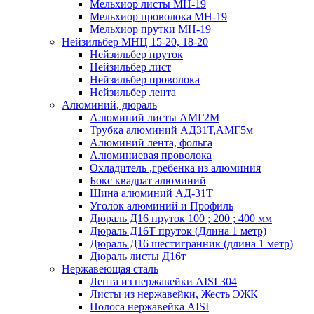
Мельхиор листы МН-19
Мельхиор проволока МН-19
Мельхиор прутки МН-19
Нейзильбер МНЦ 15-20, 18-20
Нейзильбер пруток
Нейзильбер лист
Нейзильбер проволока
Нейзильбер лента
Алюминий, дюраль
Алюминий листы АМГ2М
Трубка алюминий АД31Т,АМГ5м
Алюминий лента, фольга
Алюминиевая проволока
Охладитель ,гребенка из алюминия
Бокс квадрат алюминий
Шина алюминий АД-31Т
Уголок алюминий и Профиль
Дюраль Д16 пруток 100 ; 200 ; 400 мм
Дюраль Д16Т пруток (Длина 1 метр)
Дюраль Д16 шестигранник (длина 1 метр)
Дюраль листы Д16т
Нержавеющая сталь
Лента из нержавейки AISI 304
Листы из нержавейки, Жесть ЭЖК
Полоса нержавейка АISI