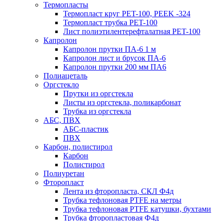
Термопласты
Термопласт круг PET-100, PEEK -324
Термопласт трубка PET-100
Лист полиэтилентерефталатная PET-100
Капролон
Капролон прутки ПА-6 1 м
Капролон лист и брусок ПА-6
Капролон прутки 200 мм ПА6
Полиацеталь
Оргстекло
Прутки из оргстекла
Листы из оргстекла, поликарбонат
Трубка из оргстекла
АБС, ПВХ
АБС-пластик
ПВХ
Карбон, полистирол
Карбон
Полистирол
Полиуретан
Фторопласт
Лента из фторопласта, СКЛ Ф4д
Трубка тефлоновая PTFE на метры
Трубка тефлоновая PTFE катушки, бухтами
Трубка фторопластовая Ф4д