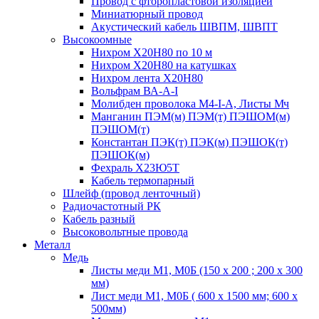
Провод с фторопластовой изоляцией
Миниатюрный провод
Акустический кабель ШВПМ, ШВПТ
Высокоомные
Нихром Х20Н80 по 10 м
Нихром Х20Н80 на катушках
Нихром лента Х20Н80
Вольфрам ВА-А-I
Молибден проволока М4-I-А, Листы Мч
Манганин ПЭМ(м) ПЭМ(т) ПЭШОМ(м)
ПЭШОМ(т)
Константан ПЭК(т) ПЭК(м) ПЭШОК(т)
ПЭШОК(м)
Фехраль Х23Ю5Т
Кабель термопарный
Шлейф (провод ленточный)
Радиочастотный РК
Кабель разный
Высоковольтные провода
Металл
Медь
Листы меди М1, М0Б (150 х 200 ; 200 х 300
мм)
Лист меди М1, М0Б ( 600 х 1500 мм; 600 х
500мм)