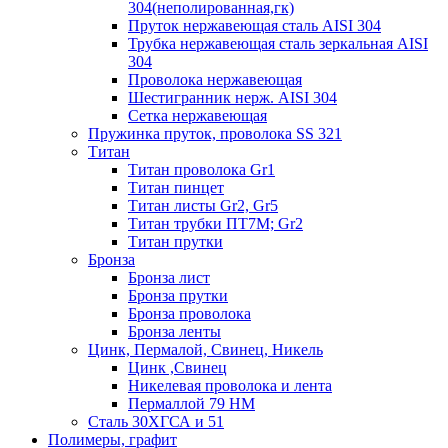
304(неполированная,гк)
Пруток нержавеющая сталь AISI 304
Трубка нержавеющая сталь зеркальная AISI
304
Проволока нержавеющая
Шестигранник нерж. AISI 304
Сетка нержавеющая
Пружинка пруток, проволока SS 321
Титан
Титан проволока Gr1
Титан пинцет
Титан листы Gr2, Gr5
Титан трубки ПТ7М; Gr2
Титан прутки
Бронза
Бронза лист
Бронза прутки
Бронза проволока
Бронза ленты
Цинк, Пермалой, Свинец, Никель
Цинк ,Свинец
Никелевая проволока и лента
Пермаллой 79 НМ
Сталь 30ХГСА и 51
Полимеры, графит