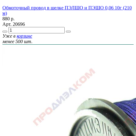
Обмоточный провод в шелке ПЭЛШО и ПЭШО 0,06 10г (210
м)
880
р.
Арт.
20696
Уже в
корзине
менее 500 шт.