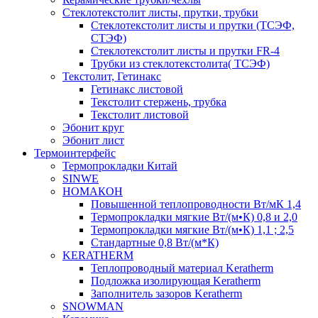
Cтеклотекстолит листы, прутки, трубки
Стеклотекстолит листы и прутки (ТСЭФ,
СТЭФ)
Стеклотекстолит листы и прутки FR-4
Трубки из стеклотекстолита( ТСЭФ)
Текстолит, Гетинакс
Гетинакс листовой
Текстолит стержень, трубка
Текстолит листовой
Эбонит круг
Эбонит лист
Термоинтерфейс
Термопрокладки Китай
SINWE
НОМАКОН
Повышенной теплопроводности Вт/мК 1,4
Термопрокладки мягкие Вт/(м•К) 0,8 и 2,0
Термопрокладки мягкие Вт/(м•К) 1,1 ; 2,5
Стандартные 0,8 Вт/(м*К)
KERATHERM
Теплопроводный материал Keratherm
Подложка изолирующая Keratherm
Заполнитель зазоров Keratherm
SNOWMAN