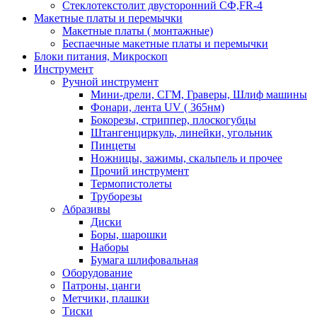
Стеклотекстолит двусторонний СФ,FR-4
Макетные платы и перемычки
Макетные платы ( монтажные)
Беспаечные макетные платы и перемычки
Блоки питания, Микроскоп
Инструмент
Ручной инструмент
Мини-дрели, СГМ, Граверы, Шлиф машины
Фонари, лента UV ( 365нм)
Бокорезы, cтриппер, плоскогубцы
Штангенциркуль, линейки, угольник
Пинцеты
Ножницы, зажимы, скальпель и прочее
Прочий инструмент
Термопистолеты
Труборезы
Абразивы
Диски
Боры, шарошки
Наборы
Бумага шлифовальная
Оборудование
Патроны, цанги
Метчики, плашки
Тиски