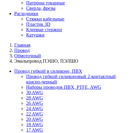
Патроны токарные
Сверла, фрезы
Расходники
Стяжки кабельные
Пластик 3D
Клеевые стержни
Катушки
Главная
Провод
Обмоточный
Эмальпровод ПЭШО, ПЭЛШО
Провод гибкий в силиконе, ПВХ
Провод гибкий силиконовый 2-контактный
красно-черный
Наборы проводов ПВХ, PTFE, AWG
30 AWG
28 AWG
26 AWG
24 AWG
22 AWG
20 AWG
18 AWG
17 AWG