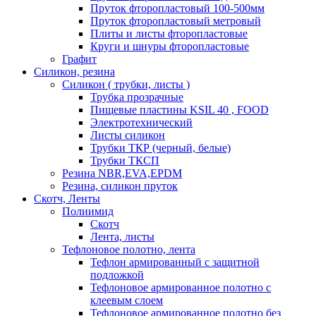
Пруток фторопластовый 100-500мм
Пруток фторопластовый метровый
Плиты и листы фторопластовые
Круги и шнуры фторопластовые
Графит
Силикон, резина
Силикон ( трубки, листы )
Трубка прозрачные
Пищевые пластины KSIL 40 , FOOD
Электротехнический
Листы силикон
Трубки ТКР (черный, белые)
Трубки ТКСП
Резина NBR,EVA,EPDM
Резина, силикон пруток
Скотч, Ленты
Полиимид
Скотч
Лента, листы
Тефлоновое полотно, лента
Тефлон армированный с защитной
подложкой
Тефлоновое армированное полотно с
клеевым слоем
Тефлоновое армированное полотно без