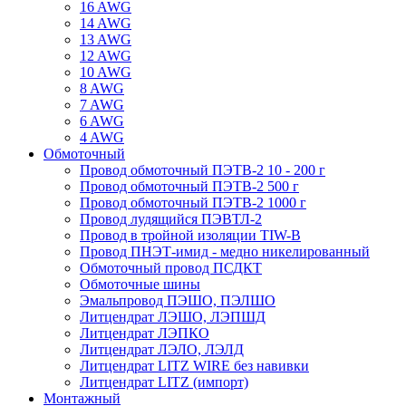
16 AWG
14 AWG
13 AWG
12 AWG
10 AWG
8 AWG
7 AWG
6 AWG
4 AWG
Обмоточный
Провод обмоточный ПЭТВ-2 10 - 200 г
Провод обмоточный ПЭТВ-2 500 г
Провод обмоточный ПЭТВ-2 1000 г
Провод лудящийся ПЭВТЛ-2
Провод в тройной изоляции TIW-B
Провод ПНЭТ-имид - медно никелированный
Обмоточный провод ПСДКТ
Обмоточные шины
Эмальпровод ПЭШО, ПЭЛШО
Литцендрат ЛЭШО, ЛЭПШД
Литцендрат ЛЭПКО
Литцендрат ЛЭЛО, ЛЭЛД
Литцендрат LITZ WIRE без навивки
Литцендрат LITZ (импорт)
Монтажный