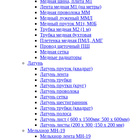
Медная шина, плита М1
Лента медная М1 (на метры)
Медная проволока ММ
Медный луженый ММЛ
Медный пруток М1т, М0Б
Трубка медная М2 (1 м)
Трубка медная бухтовая
Плетенка медная ПМЛ, АМГ
Провод щеточный ПЩ
Медная сетка
Медные радиаторы
Латунь
Латунь пруток (квадрат)
Латунь лента
Латунь трубки
Латунь прутки (круг)
Латунь проволока
Латунь сетка
Латунь шестигранник
Латунь трубки (квадрат)
Латунь полоса
Латунь лист ( 600 х 1500мм; 500 х 600мм)
Латунь листы (200 х 300 ;150 х 200 мм)
Мельхиор МН-19
Мельхиор лента МН-19