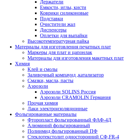
Держатели
Емкости, иглы, кисти
Коврики силиконовые
Подставки
Очистители жал
Диспенсеры
Оплетки для выпайки
Высокотемпературная пайка
Материалы для изготовления печатных плат
Маркеры для плат и цапонлак
Материалы для изготовления макетных плат
Химия
Клей и смолы
Заливочный компаунд ,катализатор
Смазки, масла, пасты
Аэрозоли
Аэрозоли SOLINS Россия
Аэрозоли CRAMOLIN Германия
Прочая химия
Лаки электроизоляционные
Фольгированные материалы
Фторопласт фольгированный ФАФ-4Д
Алюминий фольгированный
Полиимид фольгированный ПФ
Стеклотекстолит односторонний CФ,FR-4