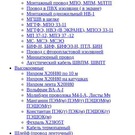
Монтажный провод МПО, МПМ, МЛТП
Провод в ПВХ изоляции ( в экране)
Монтажный одножильный HB-1
МГШВ в шелке
МГТФ, МПО 33-11
МГТФЭ, НВЭ (В ЭКРАНЕ), МПОЭ 33-11
МП 37-12, МПЭ 37 -12
МС, МСЭ, МСЭО
БИФ-Н, БИФ, БИФЭЗ-Н, ПТЛ, БИН
Провод с фторопластовой изоляцией
Миниатюрный провод
Акустический кабель ШВПМ, ШВПТ
Высокоомные
Нихром Х20Н80 по 10 м
Нихром Х20Н80 на катушках
Нихром лента Х20Н80
Вольфрам ВА-А-I
Молибден проволока М4-I-А, Листы Мч
Манганин ПЭМ(м) ПЭМ(т) ПЭШОМ(м)
ПЭШОМ(т)
Константан ПЭК(т) ПЭК(м) ПЭШОК(т)
ПЭШОК(м)
Фехраль Х23Ю5Т
Кабель термопарный
Шлейф (провод ленточный)