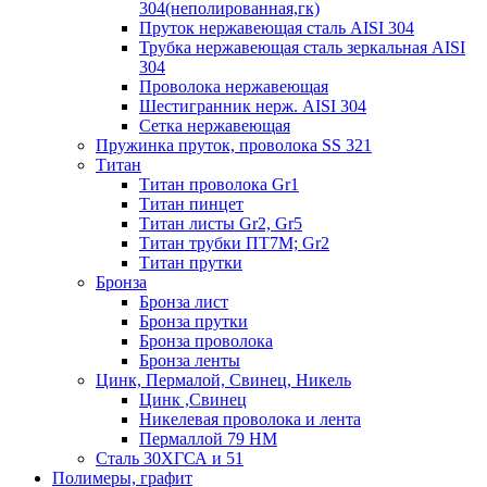
304(неполированная,гк)
Пруток нержавеющая сталь AISI 304
Трубка нержавеющая сталь зеркальная AISI
304
Проволока нержавеющая
Шестигранник нерж. AISI 304
Сетка нержавеющая
Пружинка пруток, проволока SS 321
Титан
Титан проволока Gr1
Титан пинцет
Титан листы Gr2, Gr5
Титан трубки ПТ7М; Gr2
Титан прутки
Бронза
Бронза лист
Бронза прутки
Бронза проволока
Бронза ленты
Цинк, Пермалой, Свинец, Никель
Цинк ,Свинец
Никелевая проволока и лента
Пермаллой 79 НМ
Сталь 30ХГСА и 51
Полимеры, графит