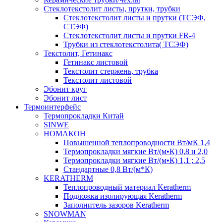
Cтеклотекстолит листы, прутки, трубки
Стеклотекстолит листы и прутки (ТСЭФ,
СТЭФ)
Стеклотекстолит листы и прутки FR-4
Трубки из стеклотекстолита( ТСЭФ)
Текстолит, Гетинакс
Гетинакс листовой
Текстолит стержень, трубка
Текстолит листовой
Эбонит круг
Эбонит лист
Термоинтерфейс
Термопрокладки Китай
SINWE
НОМАКОН
Повышенной теплопроводности Вт/мК 1,4
Термопрокладки мягкие Вт/(м•К) 0,8 и 2,0
Термопрокладки мягкие Вт/(м•К) 1,1 ; 2,5
Стандартные 0,8 Вт/(м*К)
KERATHERM
Теплопроводный материал Keratherm
Подложка изолирующая Keratherm
Заполнитель зазоров Keratherm
SNOWMAN