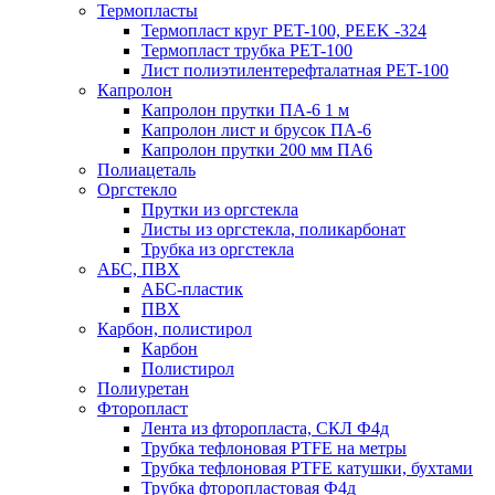
Термопласты
Термопласт круг PET-100, PEEK -324
Термопласт трубка PET-100
Лист полиэтилентерефталатная PET-100
Капролон
Капролон прутки ПА-6 1 м
Капролон лист и брусок ПА-6
Капролон прутки 200 мм ПА6
Полиацеталь
Оргстекло
Прутки из оргстекла
Листы из оргстекла, поликарбонат
Трубка из оргстекла
АБС, ПВХ
АБС-пластик
ПВХ
Карбон, полистирол
Карбон
Полистирол
Полиуретан
Фторопласт
Лента из фторопласта, СКЛ Ф4д
Трубка тефлоновая PTFE на метры
Трубка тефлоновая PTFE катушки, бухтами
Трубка фторопластовая Ф4д