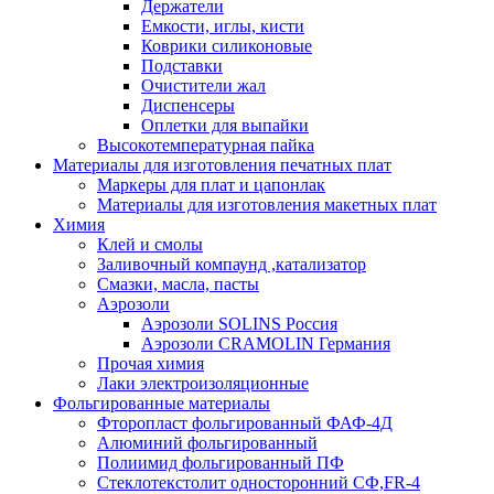
Держатели
Емкости, иглы, кисти
Коврики силиконовые
Подставки
Очистители жал
Диспенсеры
Оплетки для выпайки
Высокотемпературная пайка
Материалы для изготовления печатных плат
Маркеры для плат и цапонлак
Материалы для изготовления макетных плат
Химия
Клей и смолы
Заливочный компаунд ,катализатор
Смазки, масла, пасты
Аэрозоли
Аэрозоли SOLINS Россия
Аэрозоли CRAMOLIN Германия
Прочая химия
Лаки электроизоляционные
Фольгированные материалы
Фторопласт фольгированный ФАФ-4Д
Алюминий фольгированный
Полиимид фольгированный ПФ
Стеклотекстолит односторонний CФ,FR-4