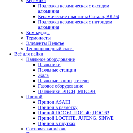
Керамика
Подложка керамическая с оксидом
алюминия
Керамические пластины Ситалл, ВК-94
Подложка керамическая с нитридом
алюминия
Компаунды
Термопасты
Элементы Пельтье
Теплопроводный скотч
Всё для пайки
Паяльное оборудование
Паяльники
Паяльные станции
Жала
Паяльные ванны, тигели
Газовое оборудование
Паяльники ЭПСН, МПСЭН
Припой
Припои ASAHI
Припой в размотку
Припой ПОС 61 ,ПОС 40 ,ПОС 63
Припой LOCTITE, JUFENG, SINWE
Припой в прутках
Сосновая канифоль