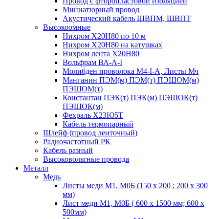
Провод с фторопластовой изоляцией
Миниатюрный провод
Акустический кабель ШВПМ, ШВПТ
Высокоомные
Нихром Х20Н80 по 10 м
Нихром Х20Н80 на катушках
Нихром лента Х20Н80
Вольфрам ВА-А-I
Молибден проволока М4-I-А, Листы Мч
Манганин ПЭМ(м) ПЭМ(т) ПЭШОМ(м)
ПЭШОМ(т)
Константан ПЭК(т) ПЭК(м) ПЭШОК(т)
ПЭШОК(м)
Фехраль Х23Ю5Т
Кабель термопарный
Шлейф (провод ленточный)
Радиочастотный РК
Кабель разный
Высоковольтные провода
Металл
Медь
Листы меди М1, М0Б (150 х 200 ; 200 х 300
мм)
Лист меди М1, М0Б ( 600 х 1500 мм; 600 х
500мм)