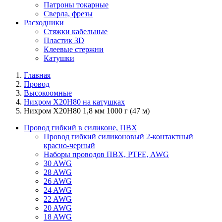
Патроны токарные
Сверла, фрезы
Расходники
Стяжки кабельные
Пластик 3D
Клеевые стержни
Катушки
Главная
Провод
Высокоомные
Нихром Х20Н80 на катушках
Нихром Х20Н80 1,8 мм 1000 г (47 м)
Провод гибкий в силиконе, ПВХ
Провод гибкий силиконовый 2-контактный
красно-черный
Наборы проводов ПВХ, PTFE, AWG
30 AWG
28 AWG
26 AWG
24 AWG
22 AWG
20 AWG
18 AWG