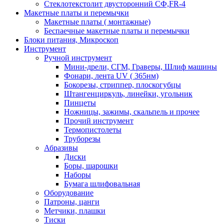
Стеклотекстолит двусторонний СФ,FR-4
Макетные платы и перемычки
Макетные платы ( монтажные)
Беспаечные макетные платы и перемычки
Блоки питания, Микроскоп
Инструмент
Ручной инструмент
Мини-дрели, СГМ, Граверы, Шлиф машины
Фонари, лента UV ( 365нм)
Бокорезы, cтриппер, плоскогубцы
Штангенциркуль, линейки, угольник
Пинцеты
Ножницы, зажимы, скальпель и прочее
Прочий инструмент
Термопистолеты
Труборезы
Абразивы
Диски
Боры, шарошки
Наборы
Бумага шлифовальная
Оборудование
Патроны, цанги
Метчики, плашки
Тиски