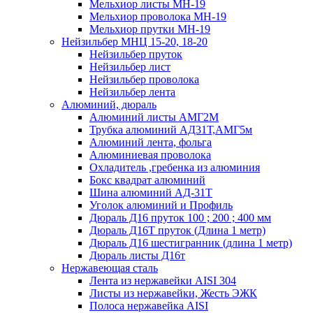
Мельхиор листы МН-19
Мельхиор проволока МН-19
Мельхиор прутки МН-19
Нейзильбер МНЦ 15-20, 18-20
Нейзильбер пруток
Нейзильбер лист
Нейзильбер проволока
Нейзильбер лента
Алюминий, дюраль
Алюминий листы АМГ2М
Трубка алюминий АД31Т,АМГ5м
Алюминий лента, фольга
Алюминиевая проволока
Охладитель ,гребенка из алюминия
Бокс квадрат алюминий
Шина алюминий АД-31Т
Уголок алюминий и Профиль
Дюраль Д16 пруток 100 ; 200 ; 400 мм
Дюраль Д16Т пруток (Длина 1 метр)
Дюраль Д16 шестигранник (длина 1 метр)
Дюраль листы Д16т
Нержавеющая сталь
Лента из нержавейки AISI 304
Листы из нержавейки, Жесть ЭЖК
Полоса нержавейка АISI