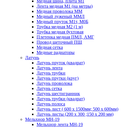
Медная шина, плита М1
Лента медная М1 (на метры)
Медная проволока ММ
Медный луженый ММЛ
Медный пруток М1т, М0Б
Трубка медная М2 (1 м)
Трубка медная бухтовая
Плетенка медная ПМЛ, АМГ
Провод щеточный ПЩ
Медная сетка
Медные радиаторы
Латунь
Латунь пруток (квадрат)
Латунь лента
Латунь трубки
Латунь прутки (круг)
Латунь проволока
Латунь сетка
Латунь шестигранник
Латунь трубки (квадрат)
Латунь полоса
Латунь лист ( 600 х 1500мм; 500 х 600мм)
Латунь листы (200 х 300 ;150 х 200 мм)
Мельхиор МН-19
Мельхиор лента МН-19