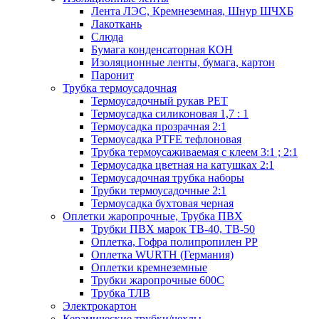
Лента ЛЭС, Кремнеземная, Шнур ШЧХБ
Лакоткань
Слюда
Бумага конденсаторная КОН
Изоляционные ленты, бумага, картон
Паронит
Трубка термоусадочная
Термоусадочный рукав PET
Термоусадка силиконовая 1,7 : 1
Термоусадка прозрачная 2:1
Термоусадка PTFE тефлоновая
Трубка термоусаживаемая с клеем 3:1 ; 2:1
Термоусадка цветная на катушках 2:1
Термоусадочная трубка наборы
Трубки термоусадочные 2:1
Термоусадка бухтовая черная
Оплетки жаропрочные, Трубка ПВХ
Трубки ПВХ марок ТВ-40, ТВ-50
Оплетка, Гофра полипропилен PP
Оплетка WURTH (Германия)
Оплетки кремнеземные
Трубки жаропрочные 600С
Трубка ТЛВ
Электрокартон
Керамические трубки/чехлы