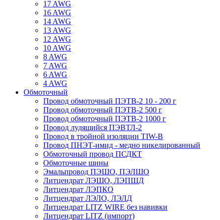
17 AWG
16 AWG
14 AWG
13 AWG
12 AWG
10 AWG
8 AWG
7 AWG
6 AWG
4 AWG
Обмоточный
Провод обмоточный ПЭТВ-2 10 - 200 г
Провод обмоточный ПЭТВ-2 500 г
Провод обмоточный ПЭТВ-2 1000 г
Провод лудящийся ПЭВТЛ-2
Провод в тройной изоляции TIW-B
Провод ПНЭТ-имид - медно никелированный
Обмоточный провод ПСДКТ
Обмоточные шины
Эмальпровод ПЭШО, ПЭЛШО
Литцендрат ЛЭШО, ЛЭПШД
Литцендрат ЛЭПКО
Литцендрат ЛЭЛО, ЛЭЛД
Литцендрат LITZ WIRE без навивки
Литцендрат LITZ (импорт)