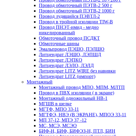
Провод обмоточный ПЭТВ-2 500 г
Провод обмоточный ПЭТВ-2 1000 г
Провод лудящийся ПЭВТЛ-2
Провод в тройной изоляции TIW-B
Провод ПНЭТ-имид - медно
никелированный
Обмоточный провод ПСДКТ
Обмоточные шины
Эмальпровод ПЭШО, ПЭЛШО
Литцендрат ЛЭШО, ЛЭПШД
Литцендрат ЛЭПКО
Литцендрат ЛЭЛО, ЛЭЛД
Литцендрат LITZ WIRE без навивки
Литцендрат LITZ (импорт)
Монтажный
Монтажный провод МПО, МПМ, МЛТП
Провод в ПВХ изоляции ( в экране)
Монтажный одножильный HB-1
МГШВ в шелке
МГТФ, МПО 33-11
МГТФЭ, НВЭ (В ЭКРАНЕ), МПОЭ 33-11
МП 37-12, МПЭ 37 -12
МС, МСЭ, МСЭО
БИФ-Н, БИФ, БИФЭЗ-Н, ПТЛ, БИН