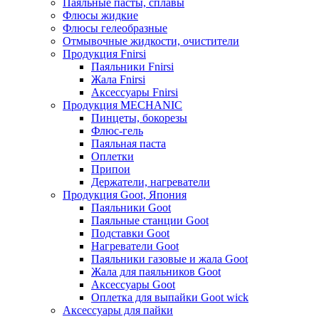
Паяльные пасты, сплавы
Флюсы жидкие
Флюсы гелеобразные
Отмывочные жидкости, очистители
Продукция Fnirsi
Паяльники Fnirsi
Жала Fnirsi
Аксессуары Fnirsi
Продукция MECHANIC
Пинцеты, бокорезы
Флюс-гель
Паяльная паста
Оплетки
Припои
Держатели, нагреватели
Продукция Goot, Япония
Паяльники Goot
Паяльные станции Goot
Подставки Goot
Нагреватели Goot
Паяльники газовые и жала Goot
Жала для паяльников Goot
Аксессуары Goot
Оплетка для выпайки Goot wick
Аксессуары для пайки