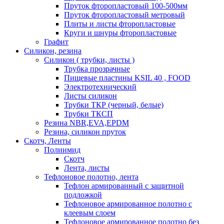
Пруток фторопластовый 100-500мм
Пруток фторопластовый метровый
Плиты и листы фторопластовые
Круги и шнуры фторопластовые
Графит
Силикон, резина
Силикон ( трубки, листы )
Трубка прозрачные
Пищевые пластины KSIL 40 , FOOD
Электротехнический
Листы силикон
Трубки ТКР (черный, белые)
Трубки ТКСП
Резина NBR,EVA,EPDM
Резина, силикон пруток
Скотч, Ленты
Полиимид
Скотч
Лента, листы
Тефлоновое полотно, лента
Тефлон армированный с защитной
подложкой
Тефлоновое армированное полотно с
клеевым слоем
Тефлоновое армированное полотно без