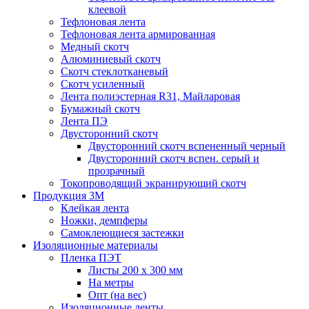
клеевой
Тефлоновая лента
Тефлоновая лента армированная
Медный скотч
Алюминиевый скотч
Скотч стеклотканевый
Скотч усиленный
Лента полиэстерная R31, Майларовая
Бумажный скотч
Лента ПЭ
Двусторонний скотч
Двусторонний скотч вспененный черный
Двусторонний скотч вспен. серый и
прозрачный
Токопроводящий экранирующий скотч
Продукция 3M
Клейкая лента
Ножки, демпферы
Самоклеющиеся застежки
Изоляционные материалы
Пленка ПЭТ
Листы 200 х 300 мм
На метры
Опт (на вес)
Изоляционные ленты