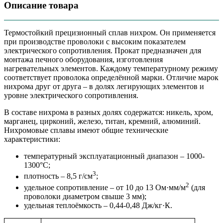
Описание товара
Термостойкий прецизионный сплав нихром. Он применяется
при производстве проволоки с высоким показателем
электрического сопротивления. Прокат предназначен для
монтажа печного оборудования, изготовления
нагревательных элементов. Каждому температурному режиму
соответствует проволока определённой марки. Отличие марок
нихрома друг от друга – в долях легирующих элементов и
уровне электрического сопротивления.
В составе нихрома в разных долях содержатся: никель, хром,
марганец, цирконий, железо, титан, кремний, алюминий.
Нихромовые сплавы имеют общие технические
характеристики:
температурный эксплуатационный диапазон – 1000-
1300°С;
3
плотность – 8,5 г/см
;
2
удельное сопротивление – от 10 до 13 Ом·мм/м
(для
проволоки диаметром свыше 3 мм);
удельная теплоёмкость – 0,44-0,48 Дж/кг·К.