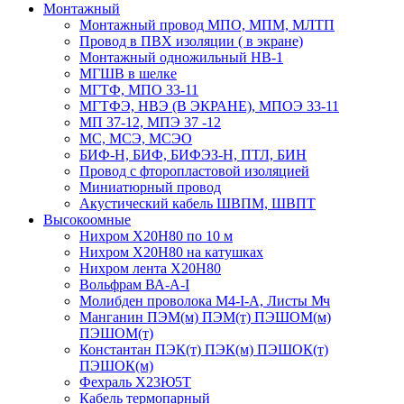
Монтажный
Монтажный провод МПО, МПМ, МЛТП
Провод в ПВХ изоляции ( в экране)
Монтажный одножильный HB-1
МГШВ в шелке
МГТФ, МПО 33-11
МГТФЭ, НВЭ (В ЭКРАНЕ), МПОЭ 33-11
МП 37-12, МПЭ 37 -12
МС, МСЭ, МСЭО
БИФ-Н, БИФ, БИФЭЗ-Н, ПТЛ, БИН
Провод с фторопластовой изоляцией
Миниатюрный провод
Акустический кабель ШВПМ, ШВПТ
Высокоомные
Нихром Х20Н80 по 10 м
Нихром Х20Н80 на катушках
Нихром лента Х20Н80
Вольфрам ВА-А-I
Молибден проволока М4-I-А, Листы Мч
Манганин ПЭМ(м) ПЭМ(т) ПЭШОМ(м)
ПЭШОМ(т)
Константан ПЭК(т) ПЭК(м) ПЭШОК(т)
ПЭШОК(м)
Фехраль Х23Ю5Т
Кабель термопарный