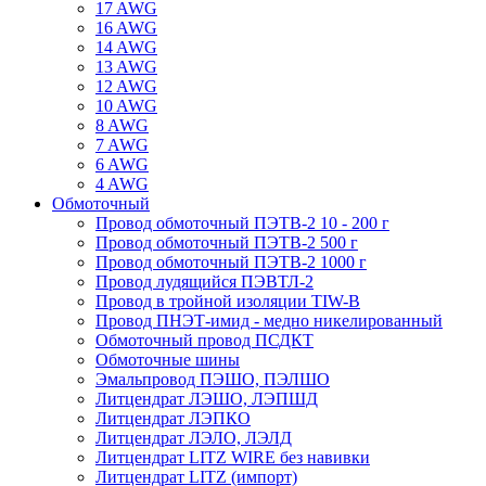
17 AWG
16 AWG
14 AWG
13 AWG
12 AWG
10 AWG
8 AWG
7 AWG
6 AWG
4 AWG
Обмоточный
Провод обмоточный ПЭТВ-2 10 - 200 г
Провод обмоточный ПЭТВ-2 500 г
Провод обмоточный ПЭТВ-2 1000 г
Провод лудящийся ПЭВТЛ-2
Провод в тройной изоляции TIW-B
Провод ПНЭТ-имид - медно никелированный
Обмоточный провод ПСДКТ
Обмоточные шины
Эмальпровод ПЭШО, ПЭЛШО
Литцендрат ЛЭШО, ЛЭПШД
Литцендрат ЛЭПКО
Литцендрат ЛЭЛО, ЛЭЛД
Литцендрат LITZ WIRE без навивки
Литцендрат LITZ (импорт)