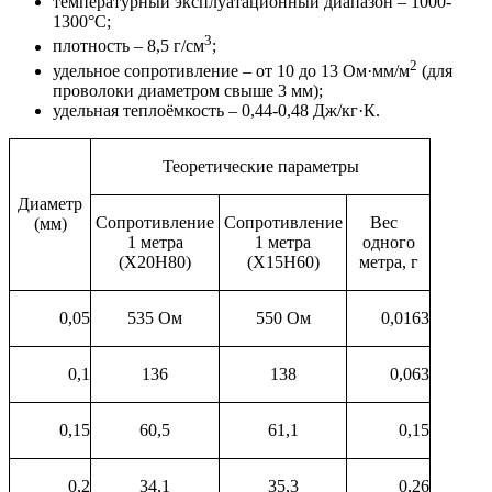
температурный эксплуатационный диапазон – 1000-
1300°С;
3
плотность – 8,5 г/см
;
2
удельное сопротивление – от 10 до 13 Ом·мм/м
(для
проволоки диаметром свыше 3 мм);
удельная теплоёмкость – 0,44-0,48 Дж/кг·К.
Теоретические параметры
Диаметр
Сопротивление
Сопротивление
Вес
(мм)
1 метра
1 метра
одного
(Х20Н80)
(Х15Н60)
метра, г
0,05
535 Ом
550 Ом
0,0163
0,1
136
138
0,063
0,15
60,5
61,1
0,15
0,2
34,1
35,3
0,26