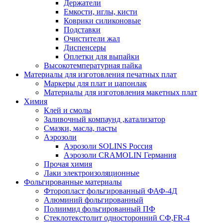
Держатели
Емкости, иглы, кисти
Коврики силиконовые
Подставки
Очистители жал
Диспенсеры
Оплетки для выпайки
Высокотемпературная пайка
Материалы для изготовления печатных плат
Маркеры для плат и цапонлак
Материалы для изготовления макетных плат
Химия
Клей и смолы
Заливочный компаунд ,катализатор
Смазки, масла, пасты
Аэрозоли
Аэрозоли SOLINS Россия
Аэрозоли CRAMOLIN Германия
Прочая химия
Лаки электроизоляционные
Фольгированные материалы
Фторопласт фольгированный ФАФ-4Д
Алюминий фольгированный
Полиимид фольгированный ПФ
Стеклотекстолит односторонний CФ,FR-4