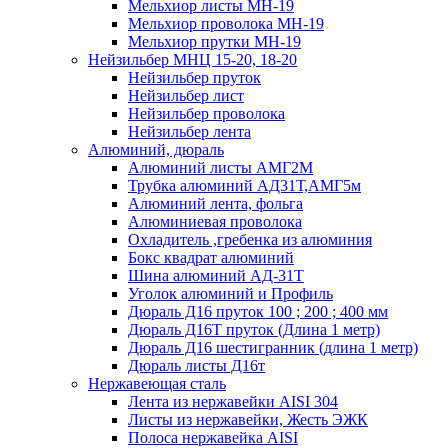
Мельхиор листы МН-19
Мельхиор проволока МН-19
Мельхиор прутки МН-19
Нейзильбер МНЦ 15-20, 18-20
Нейзильбер пруток
Нейзильбер лист
Нейзильбер проволока
Нейзильбер лента
Алюминий, дюраль
Алюминий листы АМГ2М
Трубка алюминий АД31Т,АМГ5м
Алюминий лента, фольга
Алюминиевая проволока
Охладитель ,гребенка из алюминия
Бокс квадрат алюминий
Шина алюминий АД-31Т
Уголок алюминий и Профиль
Дюраль Д16 пруток 100 ; 200 ; 400 мм
Дюраль Д16Т пруток (Длина 1 метр)
Дюраль Д16 шестигранник (длина 1 метр)
Дюраль листы Д16т
Нержавеющая сталь
Лента из нержавейки AISI 304
Листы из нержавейки, Жесть ЭЖК
Полоса нержавейка АISI