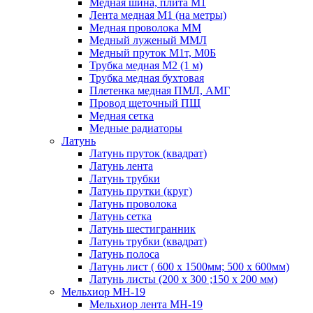
Медная шина, плита М1
Лента медная М1 (на метры)
Медная проволока ММ
Медный луженый ММЛ
Медный пруток М1т, М0Б
Трубка медная М2 (1 м)
Трубка медная бухтовая
Плетенка медная ПМЛ, АМГ
Провод щеточный ПЩ
Медная сетка
Медные радиаторы
Латунь
Латунь пруток (квадрат)
Латунь лента
Латунь трубки
Латунь прутки (круг)
Латунь проволока
Латунь сетка
Латунь шестигранник
Латунь трубки (квадрат)
Латунь полоса
Латунь лист ( 600 х 1500мм; 500 х 600мм)
Латунь листы (200 х 300 ;150 х 200 мм)
Мельхиор МН-19
Мельхиор лента МН-19