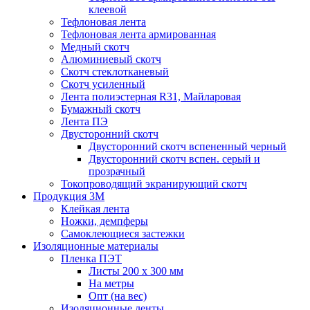
клеевой
Тефлоновая лента
Тефлоновая лента армированная
Медный скотч
Алюминиевый скотч
Скотч стеклотканевый
Скотч усиленный
Лента полиэстерная R31, Майларовая
Бумажный скотч
Лента ПЭ
Двусторонний скотч
Двусторонний скотч вспененный черный
Двусторонний скотч вспен. серый и
прозрачный
Токопроводящий экранирующий скотч
Продукция 3M
Клейкая лента
Ножки, демпферы
Самоклеющиеся застежки
Изоляционные материалы
Пленка ПЭТ
Листы 200 х 300 мм
На метры
Опт (на вес)
Изоляционные ленты