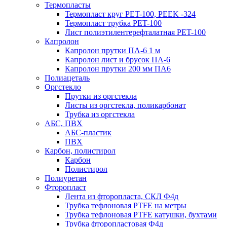
Термопласты
Термопласт круг PET-100, PEEK -324
Термопласт трубка PET-100
Лист полиэтилентерефталатная PET-100
Капролон
Капролон прутки ПА-6 1 м
Капролон лист и брусок ПА-6
Капролон прутки 200 мм ПА6
Полиацеталь
Оргстекло
Прутки из оргстекла
Листы из оргстекла, поликарбонат
Трубка из оргстекла
АБС, ПВХ
АБС-пластик
ПВХ
Карбон, полистирол
Карбон
Полистирол
Полиуретан
Фторопласт
Лента из фторопласта, СКЛ Ф4д
Трубка тефлоновая PTFE на метры
Трубка тефлоновая PTFE катушки, бухтами
Трубка фторопластовая Ф4д