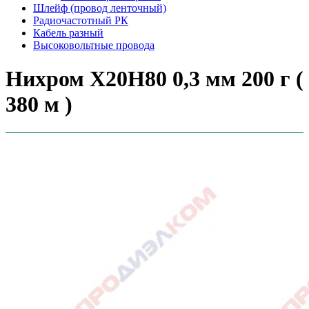
Шлейф (провод ленточный)
Радиочастотный РК
Кабель разный
Высоковольтные провода
Нихром Х20Н80 0,3 мм 200 г (
380 м )