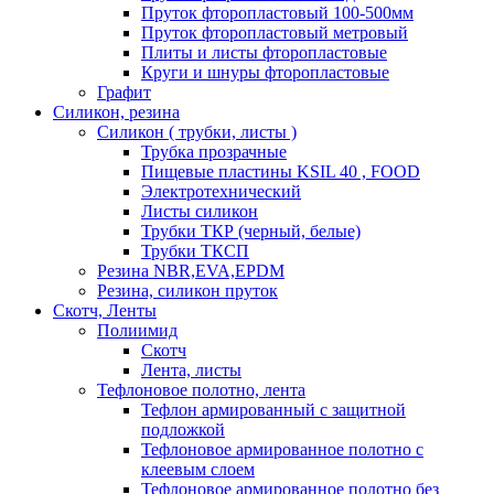
Пруток фторопластовый 100-500мм
Пруток фторопластовый метровый
Плиты и листы фторопластовые
Круги и шнуры фторопластовые
Графит
Силикон, резина
Силикон ( трубки, листы )
Трубка прозрачные
Пищевые пластины KSIL 40 , FOOD
Электротехнический
Листы силикон
Трубки ТКР (черный, белые)
Трубки ТКСП
Резина NBR,EVA,EPDM
Резина, силикон пруток
Скотч, Ленты
Полиимид
Скотч
Лента, листы
Тефлоновое полотно, лента
Тефлон армированный с защитной
подложкой
Тефлоновое армированное полотно с
клеевым слоем
Тефлоновое армированное полотно без