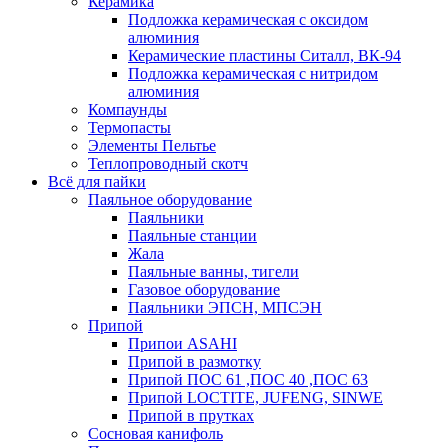
Керамика
Подложка керамическая с оксидом
алюминия
Керамические пластины Ситалл, ВК-94
Подложка керамическая с нитридом
алюминия
Компаунды
Термопасты
Элементы Пельтье
Теплопроводный скотч
Всё для пайки
Паяльное оборудование
Паяльники
Паяльные станции
Жала
Паяльные ванны, тигели
Газовое оборудование
Паяльники ЭПСН, МПСЭН
Припой
Припои ASAHI
Припой в размотку
Припой ПОС 61 ,ПОС 40 ,ПОС 63
Припой LOCTITE, JUFENG, SINWE
Припой в прутках
Сосновая канифоль