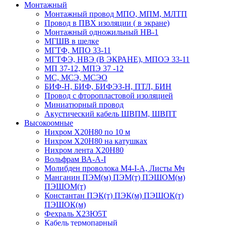
Монтажный
Монтажный провод МПО, МПМ, МЛТП
Провод в ПВХ изоляции ( в экране)
Монтажный одножильный HB-1
МГШВ в шелке
МГТФ, МПО 33-11
МГТФЭ, НВЭ (В ЭКРАНЕ), МПОЭ 33-11
МП 37-12, МПЭ 37 -12
МС, МСЭ, МСЭО
БИФ-Н, БИФ, БИФЭЗ-Н, ПТЛ, БИН
Провод с фторопластовой изоляцией
Миниатюрный провод
Акустический кабель ШВПМ, ШВПТ
Высокоомные
Нихром Х20Н80 по 10 м
Нихром Х20Н80 на катушках
Нихром лента Х20Н80
Вольфрам ВА-А-I
Молибден проволока М4-I-А, Листы Мч
Манганин ПЭМ(м) ПЭМ(т) ПЭШОМ(м)
ПЭШОМ(т)
Константан ПЭК(т) ПЭК(м) ПЭШОК(т)
ПЭШОК(м)
Фехраль Х23Ю5Т
Кабель термопарный