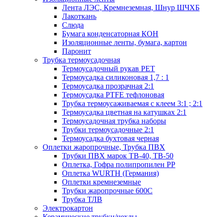
Лента ЛЭС, Кремнеземная, Шнур ШЧХБ
Лакоткань
Слюда
Бумага конденсаторная КОН
Изоляционные ленты, бумага, картон
Паронит
Трубка термоусадочная
Термоусадочный рукав PET
Термоусадка силиконовая 1,7 : 1
Термоусадка прозрачная 2:1
Термоусадка PTFE тефлоновая
Трубка термоусаживаемая с клеем 3:1 ; 2:1
Термоусадка цветная на катушках 2:1
Термоусадочная трубка наборы
Трубки термоусадочные 2:1
Термоусадка бухтовая черная
Оплетки жаропрочные, Трубка ПВХ
Трубки ПВХ марок ТВ-40, ТВ-50
Оплетка, Гофра полипропилен PP
Оплетка WURTH (Германия)
Оплетки кремнеземные
Трубки жаропрочные 600С
Трубка ТЛВ
Электрокартон
Керамические трубки/чехлы