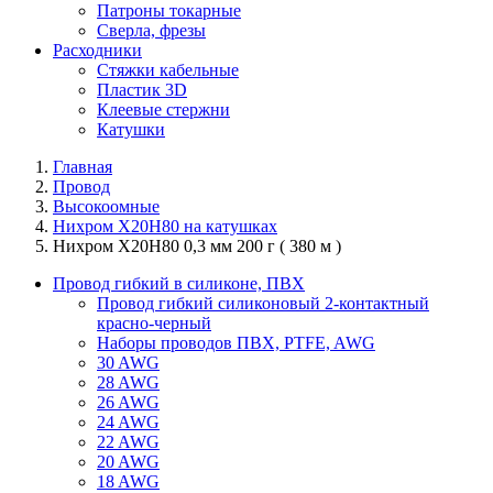
Патроны токарные
Сверла, фрезы
Расходники
Стяжки кабельные
Пластик 3D
Клеевые стержни
Катушки
Главная
Провод
Высокоомные
Нихром Х20Н80 на катушках
Нихром Х20Н80 0,3 мм 200 г ( 380 м )
Провод гибкий в силиконе, ПВХ
Провод гибкий силиконовый 2-контактный
красно-черный
Наборы проводов ПВХ, PTFE, AWG
30 AWG
28 AWG
26 AWG
24 AWG
22 AWG
20 AWG
18 AWG