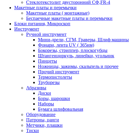
Стеклотекстолит двусторонний СФ,FR-4
Макетные платы и перемычки
Макетные платы ( монтажные)
Беспаечные макетные платы и перемычки
Блоки питания, Микроскоп
Инструмент
Ручной инструмент
Мини-дрели, СГМ, Граверы, Шлиф машины
Фонари, лента UV ( 365нм)
Бокорезы, cтриппер, плоскогубцы
Штангенциркуль, линейки, угольник
Пинцеты
Ножницы, зажимы, скальпель и прочее
Прочий инструмент
Термопистолеты
Труборезы
Абразивы
Диски
Боры, шарошки
Наборы
Бумага шлифовальная
Оборудование
Патроны, цанги
Метчики, плашки
Тиски