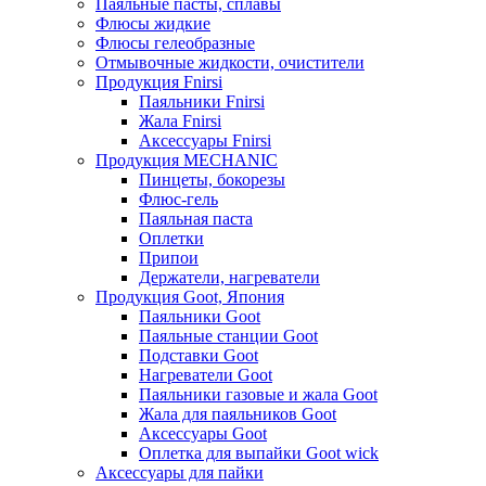
Паяльные пасты, сплавы
Флюсы жидкие
Флюсы гелеобразные
Отмывочные жидкости, очистители
Продукция Fnirsi
Паяльники Fnirsi
Жала Fnirsi
Аксессуары Fnirsi
Продукция MECHANIC
Пинцеты, бокорезы
Флюс-гель
Паяльная паста
Оплетки
Припои
Держатели, нагреватели
Продукция Goot, Япония
Паяльники Goot
Паяльные станции Goot
Подставки Goot
Нагреватели Goot
Паяльники газовые и жала Goot
Жала для паяльников Goot
Аксессуары Goot
Оплетка для выпайки Goot wick
Аксессуары для пайки