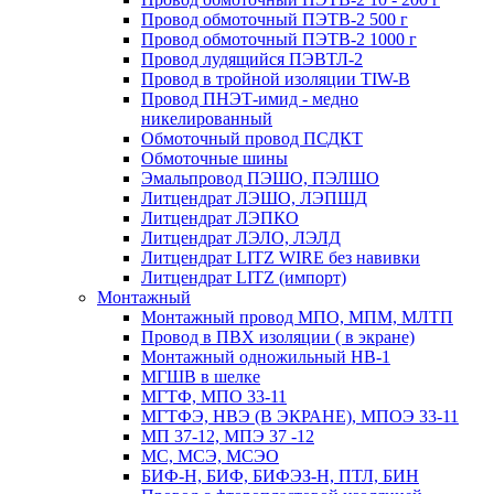
Провод обмоточный ПЭТВ-2 500 г
Провод обмоточный ПЭТВ-2 1000 г
Провод лудящийся ПЭВТЛ-2
Провод в тройной изоляции TIW-B
Провод ПНЭТ-имид - медно
никелированный
Обмоточный провод ПСДКТ
Обмоточные шины
Эмальпровод ПЭШО, ПЭЛШО
Литцендрат ЛЭШО, ЛЭПШД
Литцендрат ЛЭПКО
Литцендрат ЛЭЛО, ЛЭЛД
Литцендрат LITZ WIRE без навивки
Литцендрат LITZ (импорт)
Монтажный
Монтажный провод МПО, МПМ, МЛТП
Провод в ПВХ изоляции ( в экране)
Монтажный одножильный HB-1
МГШВ в шелке
МГТФ, МПО 33-11
МГТФЭ, НВЭ (В ЭКРАНЕ), МПОЭ 33-11
МП 37-12, МПЭ 37 -12
МС, МСЭ, МСЭО
БИФ-Н, БИФ, БИФЭЗ-Н, ПТЛ, БИН