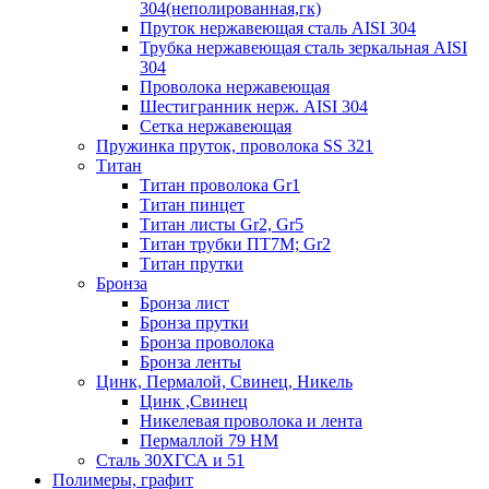
304(неполированная,гк)
Пруток нержавеющая сталь AISI 304
Трубка нержавеющая сталь зеркальная AISI
304
Проволока нержавеющая
Шестигранник нерж. AISI 304
Сетка нержавеющая
Пружинка пруток, проволока SS 321
Титан
Титан проволока Gr1
Титан пинцет
Титан листы Gr2, Gr5
Титан трубки ПТ7М; Gr2
Титан прутки
Бронза
Бронза лист
Бронза прутки
Бронза проволока
Бронза ленты
Цинк, Пермалой, Свинец, Никель
Цинк ,Свинец
Никелевая проволока и лента
Пермаллой 79 НМ
Сталь 30ХГСА и 51
Полимеры, графит