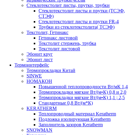
Cтеклотекстолит листы, прутки, трубки
Стеклотекстолит листы и прутки (ТСЭФ,
СТЭФ)
Стеклотекстолит листы и прутки FR-4
Трубки из стеклотекстолита( ТСЭФ)
Текстолит, Гетинакс
Гетинакс листовой
Текстолит стержень, трубка
Текстолит листовой
Эбонит круг
Эбонит лист
Термоинтерфейс
Термопрокладки Китай
SINWE
НОМАКОН
Повышенной теплопроводности Вт/мК 1,4
Термопрокладки мягкие Вт/(м•К) 0,8 и 2,0
Термопрокладки мягкие Вт/(м•К) 1,1 ; 2,5
Стандартные 0,8 Вт/(м*К)
KERATHERM
Теплопроводный материал Keratherm
Подложка изолирующая Keratherm
Заполнитель зазоров Keratherm
SNOWMAN