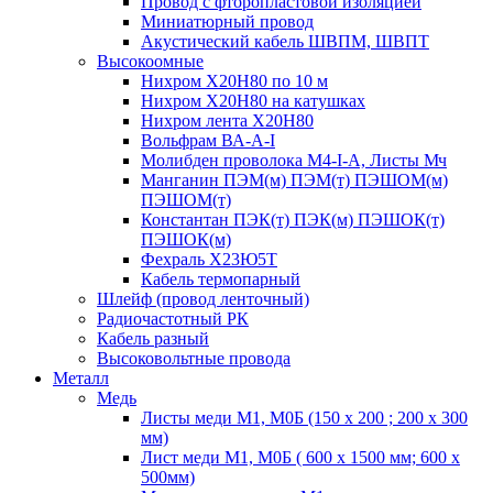
Провод с фторопластовой изоляцией
Миниатюрный провод
Акустический кабель ШВПМ, ШВПТ
Высокоомные
Нихром Х20Н80 по 10 м
Нихром Х20Н80 на катушках
Нихром лента Х20Н80
Вольфрам ВА-А-I
Молибден проволока М4-I-А, Листы Мч
Манганин ПЭМ(м) ПЭМ(т) ПЭШОМ(м)
ПЭШОМ(т)
Константан ПЭК(т) ПЭК(м) ПЭШОК(т)
ПЭШОК(м)
Фехраль Х23Ю5Т
Кабель термопарный
Шлейф (провод ленточный)
Радиочастотный РК
Кабель разный
Высоковольтные провода
Металл
Медь
Листы меди М1, М0Б (150 х 200 ; 200 х 300
мм)
Лист меди М1, М0Б ( 600 х 1500 мм; 600 х
500мм)