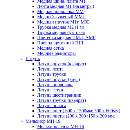
Медная шина, плита М1
Лента медная М1 (на метры)
Медная проволока ММ
Медный луженый ММЛ
Медный пруток М1т, М0Б
Трубка медная М2 (1 м)
Трубка медная бухтовая
Плетенка медная ПМЛ, АМГ
Провод щеточный ПЩ
Медная сетка
Медные радиаторы
Латунь
Латунь пруток (квадрат)
Латунь лента
Латунь трубки
Латунь прутки (круг)
Латунь проволока
Латунь сетка
Латунь шестигранник
Латунь трубки (квадрат)
Латунь полоса
Латунь лист ( 600 х 1500мм; 500 х 600мм)
Латунь листы (200 х 300 ;150 х 200 мм)
Мельхиор МН-19
Мельхиор лента МН-19