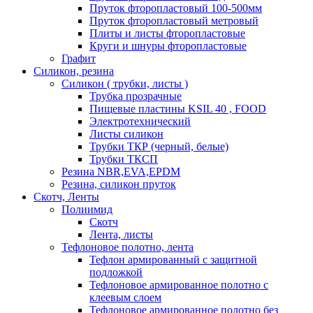
Пруток фторопластовый 100-500мм
Пруток фторопластовый метровый
Плиты и листы фторопластовые
Круги и шнуры фторопластовые
Графит
Силикон, резина
Силикон ( трубки, листы )
Трубка прозрачные
Пищевые пластины KSIL 40 , FOOD
Электротехнический
Листы силикон
Трубки ТКР (черный, белые)
Трубки ТКСП
Резина NBR,EVA,EPDM
Резина, силикон пруток
Скотч, Ленты
Полиимид
Скотч
Лента, листы
Тефлоновое полотно, лента
Тефлон армированный с защитной
подложкой
Тефлоновое армированное полотно с
клеевым слоем
Тефлоновое армированное полотно без