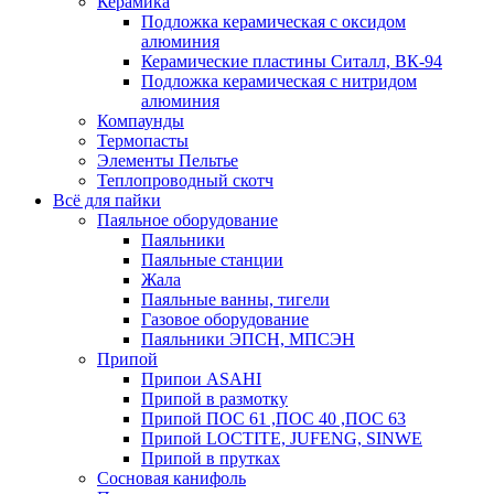
Керамика
Подложка керамическая с оксидом
алюминия
Керамические пластины Ситалл, ВК-94
Подложка керамическая с нитридом
алюминия
Компаунды
Термопасты
Элементы Пельтье
Теплопроводный скотч
Всё для пайки
Паяльное оборудование
Паяльники
Паяльные станции
Жала
Паяльные ванны, тигели
Газовое оборудование
Паяльники ЭПСН, МПСЭН
Припой
Припои ASAHI
Припой в размотку
Припой ПОС 61 ,ПОС 40 ,ПОС 63
Припой LOCTITE, JUFENG, SINWE
Припой в прутках
Сосновая канифоль