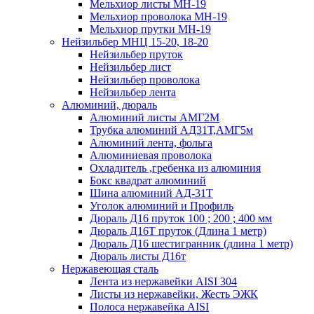
Мельхиор листы МН-19
Мельхиор проволока МН-19
Мельхиор прутки МН-19
Нейзильбер МНЦ 15-20, 18-20
Нейзильбер пруток
Нейзильбер лист
Нейзильбер проволока
Нейзильбер лента
Алюминий, дюраль
Алюминий листы АМГ2М
Трубка алюминий АД31Т,АМГ5м
Алюминий лента, фольга
Алюминиевая проволока
Охладитель ,гребенка из алюминия
Бокс квадрат алюминий
Шина алюминий АД-31Т
Уголок алюминий и Профиль
Дюраль Д16 пруток 100 ; 200 ; 400 мм
Дюраль Д16Т пруток (Длина 1 метр)
Дюраль Д16 шестигранник (длина 1 метр)
Дюраль листы Д16т
Нержавеющая сталь
Лента из нержавейки AISI 304
Листы из нержавейки, Жесть ЭЖК
Полоса нержавейка АISI