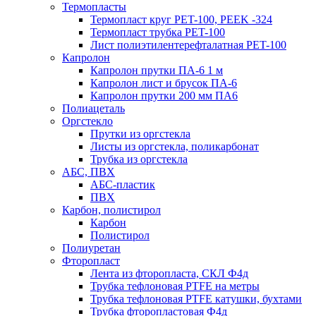
Термопласты
Термопласт круг PET-100, PEEK -324
Термопласт трубка PET-100
Лист полиэтилентерефталатная PET-100
Капролон
Капролон прутки ПА-6 1 м
Капролон лист и брусок ПА-6
Капролон прутки 200 мм ПА6
Полиацеталь
Оргстекло
Прутки из оргстекла
Листы из оргстекла, поликарбонат
Трубка из оргстекла
АБС, ПВХ
АБС-пластик
ПВХ
Карбон, полистирол
Карбон
Полистирол
Полиуретан
Фторопласт
Лента из фторопласта, СКЛ Ф4д
Трубка тефлоновая PTFE на метры
Трубка тефлоновая PTFE катушки, бухтами
Трубка фторопластовая Ф4д