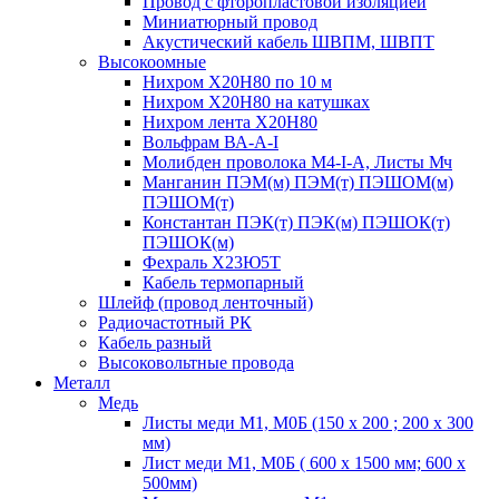
Провод с фторопластовой изоляцией
Миниатюрный провод
Акустический кабель ШВПМ, ШВПТ
Высокоомные
Нихром Х20Н80 по 10 м
Нихром Х20Н80 на катушках
Нихром лента Х20Н80
Вольфрам ВА-А-I
Молибден проволока М4-I-А, Листы Мч
Манганин ПЭМ(м) ПЭМ(т) ПЭШОМ(м)
ПЭШОМ(т)
Константан ПЭК(т) ПЭК(м) ПЭШОК(т)
ПЭШОК(м)
Фехраль Х23Ю5Т
Кабель термопарный
Шлейф (провод ленточный)
Радиочастотный РК
Кабель разный
Высоковольтные провода
Металл
Медь
Листы меди М1, М0Б (150 х 200 ; 200 х 300
мм)
Лист меди М1, М0Б ( 600 х 1500 мм; 600 х
500мм)