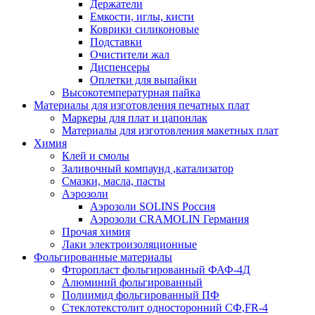
Держатели
Емкости, иглы, кисти
Коврики силиконовые
Подставки
Очистители жал
Диспенсеры
Оплетки для выпайки
Высокотемпературная пайка
Материалы для изготовления печатных плат
Маркеры для плат и цапонлак
Материалы для изготовления макетных плат
Химия
Клей и смолы
Заливочный компаунд ,катализатор
Смазки, масла, пасты
Аэрозоли
Аэрозоли SOLINS Россия
Аэрозоли CRAMOLIN Германия
Прочая химия
Лаки электроизоляционные
Фольгированные материалы
Фторопласт фольгированный ФАФ-4Д
Алюминий фольгированный
Полиимид фольгированный ПФ
Стеклотекстолит односторонний CФ,FR-4