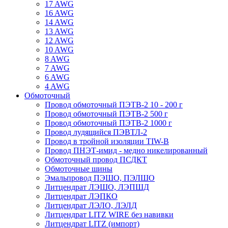
17 AWG
16 AWG
14 AWG
13 AWG
12 AWG
10 AWG
8 AWG
7 AWG
6 AWG
4 AWG
Обмоточный
Провод обмоточный ПЭТВ-2 10 - 200 г
Провод обмоточный ПЭТВ-2 500 г
Провод обмоточный ПЭТВ-2 1000 г
Провод лудящийся ПЭВТЛ-2
Провод в тройной изоляции TIW-B
Провод ПНЭТ-имид - медно никелированный
Обмоточный провод ПСДКТ
Обмоточные шины
Эмальпровод ПЭШО, ПЭЛШО
Литцендрат ЛЭШО, ЛЭПШД
Литцендрат ЛЭПКО
Литцендрат ЛЭЛО, ЛЭЛД
Литцендрат LITZ WIRE без навивки
Литцендрат LITZ (импорт)