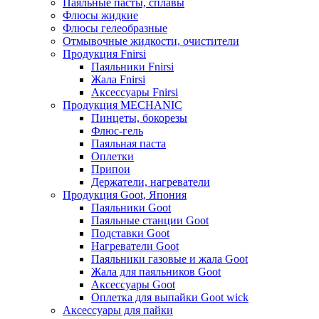
Паяльные пасты, сплавы
Флюсы жидкие
Флюсы гелеобразные
Отмывочные жидкости, очистители
Продукция Fnirsi
Паяльники Fnirsi
Жала Fnirsi
Аксессуары Fnirsi
Продукция MECHANIC
Пинцеты, бокорезы
Флюс-гель
Паяльная паста
Оплетки
Припои
Держатели, нагреватели
Продукция Goot, Япония
Паяльники Goot
Паяльные станции Goot
Подставки Goot
Нагреватели Goot
Паяльники газовые и жала Goot
Жала для паяльников Goot
Аксессуары Goot
Оплетка для выпайки Goot wick
Аксессуары для пайки