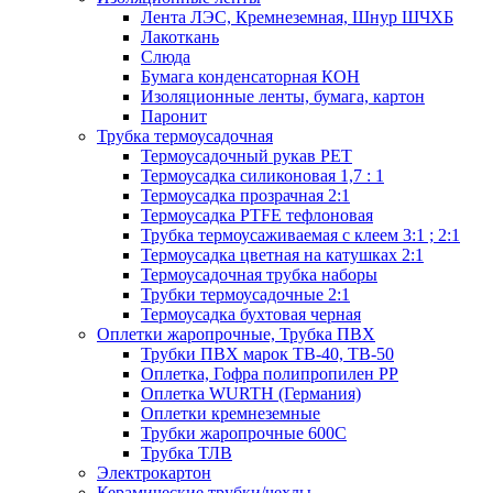
Лента ЛЭС, Кремнеземная, Шнур ШЧХБ
Лакоткань
Слюда
Бумага конденсаторная КОН
Изоляционные ленты, бумага, картон
Паронит
Трубка термоусадочная
Термоусадочный рукав PET
Термоусадка силиконовая 1,7 : 1
Термоусадка прозрачная 2:1
Термоусадка PTFE тефлоновая
Трубка термоусаживаемая с клеем 3:1 ; 2:1
Термоусадка цветная на катушках 2:1
Термоусадочная трубка наборы
Трубки термоусадочные 2:1
Термоусадка бухтовая черная
Оплетки жаропрочные, Трубка ПВХ
Трубки ПВХ марок ТВ-40, ТВ-50
Оплетка, Гофра полипропилен PP
Оплетка WURTH (Германия)
Оплетки кремнеземные
Трубки жаропрочные 600С
Трубка ТЛВ
Электрокартон
Керамические трубки/чехлы