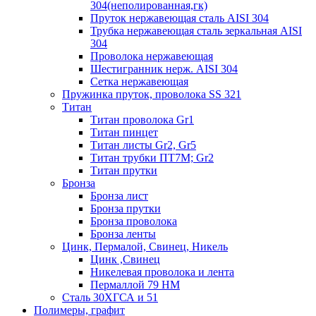
304(неполированная,гк)
Пруток нержавеющая сталь AISI 304
Трубка нержавеющая сталь зеркальная AISI
304
Проволока нержавеющая
Шестигранник нерж. AISI 304
Сетка нержавеющая
Пружинка пруток, проволока SS 321
Титан
Титан проволока Gr1
Титан пинцет
Титан листы Gr2, Gr5
Титан трубки ПТ7М; Gr2
Титан прутки
Бронза
Бронза лист
Бронза прутки
Бронза проволока
Бронза ленты
Цинк, Пермалой, Свинец, Никель
Цинк ,Свинец
Никелевая проволока и лента
Пермаллой 79 НМ
Сталь 30ХГСА и 51
Полимеры, графит