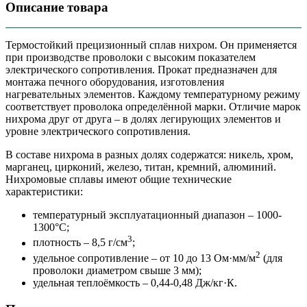
Описание товара
Термостойкий прецизионный сплав нихром. Он применяется
при производстве проволоки с высоким показателем
электрического сопротивления. Прокат предназначен для
монтажа печного оборудования, изготовления
нагревательных элементов. Каждому температурному режиму
соответствует проволока определённой марки. Отличие марок
нихрома друг от друга – в долях легирующих элементов и
уровне электрического сопротивления.
В составе нихрома в разных долях содержатся: никель, хром,
марганец, цирконий, железо, титан, кремний, алюминий.
Нихромовые сплавы имеют общие технические
характеристики:
температурный эксплуатационный диапазон – 1000-
1300°С;
3
плотность – 8,5 г/см
;
2
удельное сопротивление – от 10 до 13 Ом·мм/м
(для
проволоки диаметром свыше 3 мм);
удельная теплоёмкость – 0,44-0,48 Дж/кг·К.