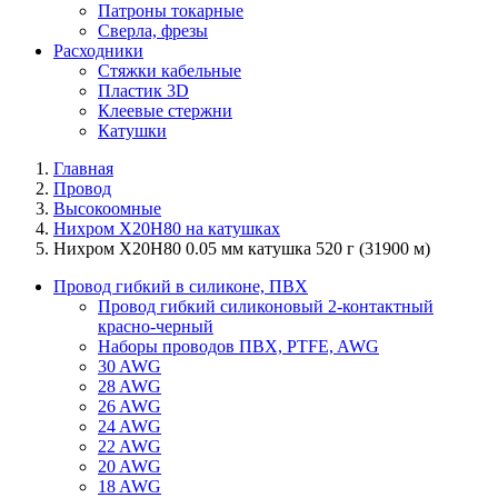
Патроны токарные
Сверла, фрезы
Расходники
Стяжки кабельные
Пластик 3D
Клеевые стержни
Катушки
Главная
Провод
Высокоомные
Нихром Х20Н80 на катушках
Нихром Х20Н80 0.05 мм катушка 520 г (31900 м)
Провод гибкий в силиконе, ПВХ
Провод гибкий силиконовый 2-контактный
красно-черный
Наборы проводов ПВХ, PTFE, AWG
30 AWG
28 AWG
26 AWG
24 AWG
22 AWG
20 AWG
18 AWG