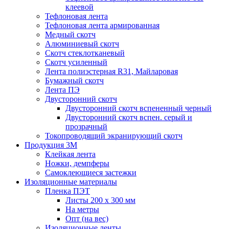
клеевой
Тефлоновая лента
Тефлоновая лента армированная
Медный скотч
Алюминиевый скотч
Скотч стеклотканевый
Скотч усиленный
Лента полиэстерная R31, Майларовая
Бумажный скотч
Лента ПЭ
Двусторонний скотч
Двусторонний скотч вспененный черный
Двусторонний скотч вспен. серый и
прозрачный
Токопроводящий экранирующий скотч
Продукция 3M
Клейкая лента
Ножки, демпферы
Самоклеющиеся застежки
Изоляционные материалы
Пленка ПЭТ
Листы 200 х 300 мм
На метры
Опт (на вес)
Изоляционные ленты