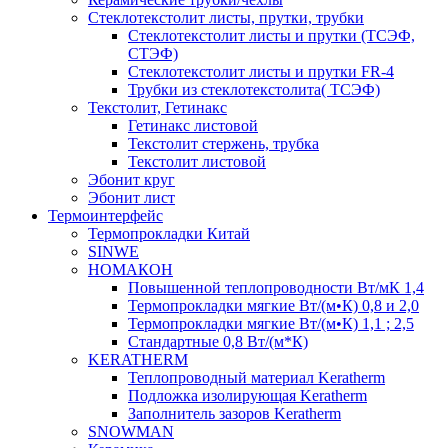
Cтеклотекстолит листы, прутки, трубки
Стеклотекстолит листы и прутки (ТСЭФ,
СТЭФ)
Стеклотекстолит листы и прутки FR-4
Трубки из стеклотекстолита( ТСЭФ)
Текстолит, Гетинакс
Гетинакс листовой
Текстолит стержень, трубка
Текстолит листовой
Эбонит круг
Эбонит лист
Термоинтерфейс
Термопрокладки Китай
SINWE
НОМАКОН
Повышенной теплопроводности Вт/мК 1,4
Термопрокладки мягкие Вт/(м•К) 0,8 и 2,0
Термопрокладки мягкие Вт/(м•К) 1,1 ; 2,5
Стандартные 0,8 Вт/(м*К)
KERATHERM
Теплопроводный материал Keratherm
Подложка изолирующая Keratherm
Заполнитель зазоров Keratherm
SNOWMAN