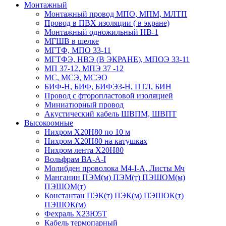
Монтажный
Монтажный провод МПО, МПМ, МЛТП
Провод в ПВХ изоляции ( в экране)
Монтажный одножильный HB-1
МГШВ в шелке
МГТФ, МПО 33-11
МГТФЭ, НВЭ (В ЭКРАНЕ), МПОЭ 33-11
МП 37-12, МПЭ 37 -12
МС, МСЭ, МСЭО
БИФ-Н, БИФ, БИФЭЗ-Н, ПТЛ, БИН
Провод с фторопластовой изоляцией
Миниатюрный провод
Акустический кабель ШВПМ, ШВПТ
Высокоомные
Нихром Х20Н80 по 10 м
Нихром Х20Н80 на катушках
Нихром лента Х20Н80
Вольфрам ВА-А-I
Молибден проволока М4-I-А, Листы Мч
Манганин ПЭМ(м) ПЭМ(т) ПЭШОМ(м)
ПЭШОМ(т)
Константан ПЭК(т) ПЭК(м) ПЭШОК(т)
ПЭШОК(м)
Фехраль Х23Ю5Т
Кабель термопарный