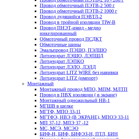
Провод обмоточный ПЭТВ-2 500 г
Провод обмоточный ПЭТВ-2 1000 г
Провод лудящийся ПЭВТЛ-2
Провод в тройной изоляции TIW-B
Провод ПНЭТ-имид - медно
никелированный
Обмоточный провод ПСДКТ
Обмоточные шины
Эмальпровод ПЭШО, ПЭЛШО
Литцендрат ЛЭШО, ЛЭПШД
Литцендрат ЛЭПКО
Литцендрат ЛЭЛО, ЛЭЛД
Литцендрат LITZ WIRE без навивки
Литцендрат LITZ (импорт)
Монтажный
Монтажный провод МПО, МПМ, МЛТП
Провод в ПВХ изоляции ( в экране)
Монтажный одножильный HB-1
МГШВ в шелке
МГТФ, МПО 33-11
МГТФЭ, НВЭ (В ЭКРАНЕ), МПОЭ 33-11
МП 37-12, МПЭ 37 -12
МС, МСЭ, МСЭО
БИФ-Н, БИФ, БИФЭЗ-Н, ПТЛ, БИН