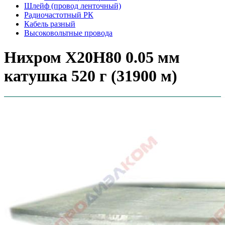
Шлейф (провод ленточный)
Радиочастотный РК
Кабель разный
Высоковольтные провода
Нихром Х20Н80 0.05 мм
катушка 520 г (31900 м)