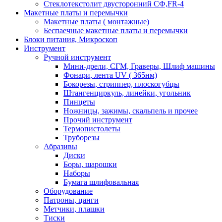
Стеклотекстолит двусторонний СФ,FR-4
Макетные платы и перемычки
Макетные платы ( монтажные)
Беспаечные макетные платы и перемычки
Блоки питания, Микроскоп
Инструмент
Ручной инструмент
Мини-дрели, СГМ, Граверы, Шлиф машины
Фонари, лента UV ( 365нм)
Бокорезы, cтриппер, плоскогубцы
Штангенциркуль, линейки, угольник
Пинцеты
Ножницы, зажимы, скальпель и прочее
Прочий инструмент
Термопистолеты
Труборезы
Абразивы
Диски
Боры, шарошки
Наборы
Бумага шлифовальная
Оборудование
Патроны, цанги
Метчики, плашки
Тиски