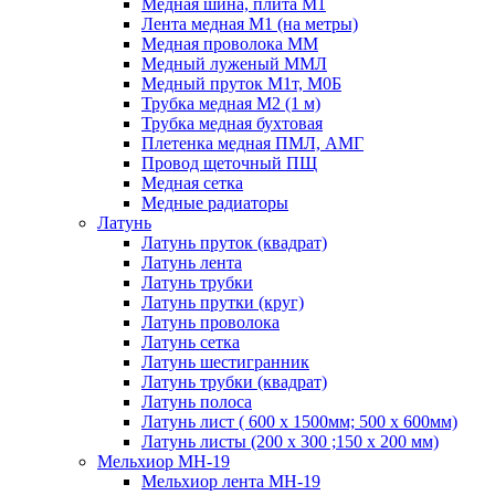
Медная шина, плита М1
Лента медная М1 (на метры)
Медная проволока ММ
Медный луженый ММЛ
Медный пруток М1т, М0Б
Трубка медная М2 (1 м)
Трубка медная бухтовая
Плетенка медная ПМЛ, АМГ
Провод щеточный ПЩ
Медная сетка
Медные радиаторы
Латунь
Латунь пруток (квадрат)
Латунь лента
Латунь трубки
Латунь прутки (круг)
Латунь проволока
Латунь сетка
Латунь шестигранник
Латунь трубки (квадрат)
Латунь полоса
Латунь лист ( 600 х 1500мм; 500 х 600мм)
Латунь листы (200 х 300 ;150 х 200 мм)
Мельхиор МН-19
Мельхиор лента МН-19