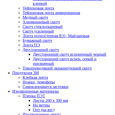
клеевой
Тефлоновая лента
Тефлоновая лента армированная
Медный скотч
Алюминиевый скотч
Скотч стеклотканевый
Скотч усиленный
Лента полиэстерная R31, Майларовая
Бумажный скотч
Лента ПЭ
Двусторонний скотч
Двусторонний скотч вспененный черный
Двусторонний скотч вспен. серый и
прозрачный
Токопроводящий экранирующий скотч
Продукция 3M
Клейкая лента
Ножки, демпферы
Самоклеющиеся застежки
Изоляционные материалы
Пленка ПЭТ
Листы 200 х 300 мм
На метры
Опт (на вес)
Изоляционные ленты