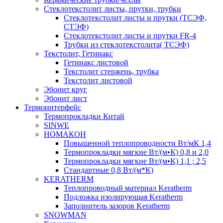
Cтеклотекстолит листы, прутки, трубки
Стеклотекстолит листы и прутки (ТСЭФ,
СТЭФ)
Стеклотекстолит листы и прутки FR-4
Трубки из стеклотекстолита( ТСЭФ)
Текстолит, Гетинакс
Гетинакс листовой
Текстолит стержень, трубка
Текстолит листовой
Эбонит круг
Эбонит лист
Термоинтерфейс
Термопрокладки Китай
SINWE
НОМАКОН
Повышенной теплопроводности Вт/мК 1,4
Термопрокладки мягкие Вт/(м•К) 0,8 и 2,0
Термопрокладки мягкие Вт/(м•К) 1,1 ; 2,5
Стандартные 0,8 Вт/(м*К)
KERATHERM
Теплопроводный материал Keratherm
Подложка изолирующая Keratherm
Заполнитель зазоров Keratherm
SNOWMAN