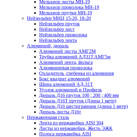
Мельхиор листы МН-19
Мельхиор проволока МН-19
Мельхиор прутки МН-19
Нейзильбер МНЦ 15-20, 18-20
Нейзильбер пруток
Нейзильбер лист
Нейзильбер проволока
Нейзильбер лента
Алюминий, дюраль
Алюминий листы АМГ2М
Трубка алюминий АД31Т,АМГ5м
Алюминий лента, фольга
Алюминиевая проволока
Охладитель ,гребенка из алюминия
Бокс квадрат алюминий
Шина алюминий АД-31Т
Уголок алюминий и Профиль
Дюраль Д16 пруток 100 ; 200 ; 400 мм
Дюраль Д16Т пруток (Длина 1 метр)
Дюраль Д16 шестигранник (длина 1 метр)
Дюраль листы Д16т
Нержавеющая сталь
Лента из нержавейки AISI 304
Листы из нержавейки, Жесть ЭЖК
Полоса нержавейка АISI