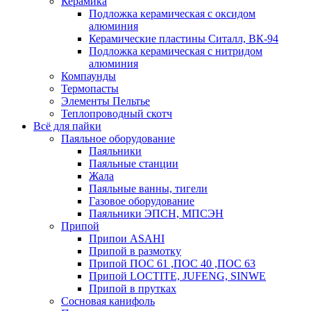
Керамика
Подложка керамическая с оксидом
алюминия
Керамические пластины Ситалл, ВК-94
Подложка керамическая с нитридом
алюминия
Компаунды
Термопасты
Элементы Пельтье
Теплопроводный скотч
Всё для пайки
Паяльное оборудование
Паяльники
Паяльные станции
Жала
Паяльные ванны, тигели
Газовое оборудование
Паяльники ЭПСН, МПСЭН
Припой
Припои ASAHI
Припой в размотку
Припой ПОС 61 ,ПОС 40 ,ПОС 63
Припой LOCTITE, JUFENG, SINWE
Припой в прутках
Сосновая канифоль