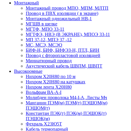
Монтажный
Монтажный провод МПО, МПМ, МЛТП
Провод в ПВХ изоляции ( в экране)
Монтажный одножильный HB-1
МГШВ в шелке
МГТФ, МПО 33-11
МГТФЭ, НВЭ (В ЭКРАНЕ), МПОЭ 33-11
МП 37-12, МПЭ 37 -12
МС, МСЭ, МСЭО
БИФ-Н, БИФ, БИФЭЗ-Н, ПТЛ, БИН
Провод с фторопластовой изоляцией
Миниатюрный провод
Акустический кабель ШВПМ, ШВПТ
Высокоомные
Нихром Х20Н80 по 10 м
Нихром Х20Н80 на катушках
Нихром лента Х20Н80
Вольфрам ВА-А-I
Молибден проволока М4-I-А, Листы Мч
Манганин ПЭМ(м) ПЭМ(т) ПЭШОМ(м)
ПЭШОМ(т)
Константан ПЭК(т) ПЭК(м) ПЭШОК(т)
ПЭШОК(м)
Фехраль Х23Ю5Т
Кабель термопарный