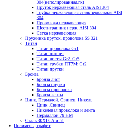
304(неполированная,гк)
Пруток нержавеющая сталь AISI 304
Трубка нержавеющая сталь зеркальная AISI
304
Проволока нержавеющая
Шестигранник нерж. AISI 304
Сетка нержавеющая
Пружинка пруток, проволока SS 321
Титан
Титан проволока Gr1
Титан пинцет
Титан листы Gr2, Gr5
Титан трубки ПТ7М; Gr2
Титан прутки
Бронза
Бронза лист
Бронза прутки
Бронза проволока
Бронза ленты
Цинк, Пермалой, Свинец, Никель
Цинк ,Свинец
Никелевая проволока и лента
Пермаллой 79 НМ
Сталь 30ХГСА и 51
Полимеры, графит