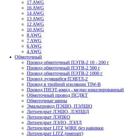
17 AWG
16 AWG
14 AWG
13 AWG
12 AWG
10 AWG
8 AWG
7 AWG
6 AWG
4 AWG
Обмоточный
Провод обмоточный ПЭТВ-2 10 - 200 г
Провод обмоточный ПЭТВ-2 500 г
Провод обмоточный ПЭТВ-2 1000 г
Провод лудящийся ПЭВТЛ-2
Провод в тройной изоляции TIW-B
Провод ПНЭТ-имид - медно никелированный
Обмоточный провод ПСДКТ
Обмоточные шины
Эмальпровод ПЭШО, ПЭЛШО
Литцендрат ЛЭШО, ЛЭПШД
Литцендрат ЛЭПКО
Литцендрат ЛЭЛО, ЛЭЛД
Литцендрат LITZ WIRE без навивки
Литцендрат LITZ (импорт)