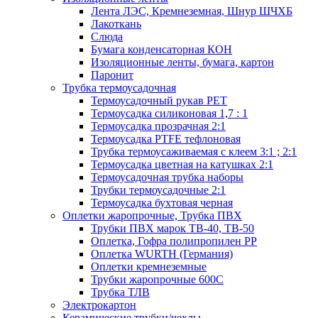
Лента ЛЭС, Кремнеземная, Шнур ШЧХБ
Лакоткань
Слюда
Бумага конденсаторная КОН
Изоляционные ленты, бумага, картон
Паронит
Трубка термоусадочная
Термоусадочный рукав PET
Термоусадка силиконовая 1,7 : 1
Термоусадка прозрачная 2:1
Термоусадка PTFE тефлоновая
Трубка термоусаживаемая с клеем 3:1 ; 2:1
Термоусадка цветная на катушках 2:1
Термоусадочная трубка наборы
Трубки термоусадочные 2:1
Термоусадка бухтовая черная
Оплетки жаропрочные, Трубка ПВХ
Трубки ПВХ марок ТВ-40, ТВ-50
Оплетка, Гофра полипропилен PP
Оплетка WURTH (Германия)
Оплетки кремнеземные
Трубки жаропрочные 600С
Трубка ТЛВ
Электрокартон
Керамические трубки/чехлы