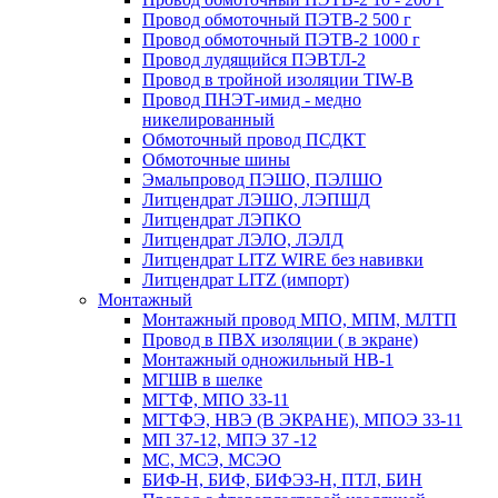
Провод обмоточный ПЭТВ-2 500 г
Провод обмоточный ПЭТВ-2 1000 г
Провод лудящийся ПЭВТЛ-2
Провод в тройной изоляции TIW-B
Провод ПНЭТ-имид - медно
никелированный
Обмоточный провод ПСДКТ
Обмоточные шины
Эмальпровод ПЭШО, ПЭЛШО
Литцендрат ЛЭШО, ЛЭПШД
Литцендрат ЛЭПКО
Литцендрат ЛЭЛО, ЛЭЛД
Литцендрат LITZ WIRE без навивки
Литцендрат LITZ (импорт)
Монтажный
Монтажный провод МПО, МПМ, МЛТП
Провод в ПВХ изоляции ( в экране)
Монтажный одножильный HB-1
МГШВ в шелке
МГТФ, МПО 33-11
МГТФЭ, НВЭ (В ЭКРАНЕ), МПОЭ 33-11
МП 37-12, МПЭ 37 -12
МС, МСЭ, МСЭО
БИФ-Н, БИФ, БИФЭЗ-Н, ПТЛ, БИН