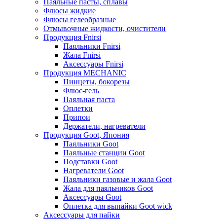
Паяльные пасты, сплавы
Флюсы жидкие
Флюсы гелеобразные
Отмывочные жидкости, очистители
Продукция Fnirsi
Паяльники Fnirsi
Жала Fnirsi
Аксессуары Fnirsi
Продукция MECHANIC
Пинцеты, бокорезы
Флюс-гель
Паяльная паста
Оплетки
Припои
Держатели, нагреватели
Продукция Goot, Япония
Паяльники Goot
Паяльные станции Goot
Подставки Goot
Нагреватели Goot
Паяльники газовые и жала Goot
Жала для паяльников Goot
Аксессуары Goot
Оплетка для выпайки Goot wick
Аксессуары для пайки