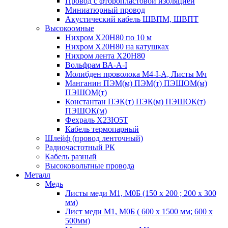
Провод с фторопластовой изоляцией
Миниатюрный провод
Акустический кабель ШВПМ, ШВПТ
Высокоомные
Нихром Х20Н80 по 10 м
Нихром Х20Н80 на катушках
Нихром лента Х20Н80
Вольфрам ВА-А-I
Молибден проволока М4-I-А, Листы Мч
Манганин ПЭМ(м) ПЭМ(т) ПЭШОМ(м)
ПЭШОМ(т)
Константан ПЭК(т) ПЭК(м) ПЭШОК(т)
ПЭШОК(м)
Фехраль Х23Ю5Т
Кабель термопарный
Шлейф (провод ленточный)
Радиочастотный РК
Кабель разный
Высоковольтные провода
Металл
Медь
Листы меди М1, М0Б (150 х 200 ; 200 х 300
мм)
Лист меди М1, М0Б ( 600 х 1500 мм; 600 х
500мм)