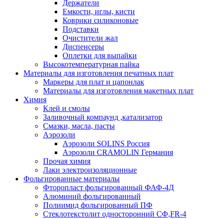
Держатели
Емкости, иглы, кисти
Коврики силиконовые
Подставки
Очистители жал
Диспенсеры
Оплетки для выпайки
Высокотемпературная пайка
Материалы для изготовления печатных плат
Маркеры для плат и цапонлак
Материалы для изготовления макетных плат
Химия
Клей и смолы
Заливочный компаунд ,катализатор
Смазки, масла, пасты
Аэрозоли
Аэрозоли SOLINS Россия
Аэрозоли CRAMOLIN Германия
Прочая химия
Лаки электроизоляционные
Фольгированные материалы
Фторопласт фольгированный ФАФ-4Д
Алюминий фольгированный
Полиимид фольгированный ПФ
Стеклотекстолит односторонний CФ,FR-4