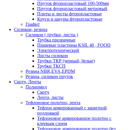
Пруток фторопластовый 100-500мм
Пруток фторопластовый метровый
Плиты и листы фторопластовые
Круги и шнуры фторопластовые
Графит
Силикон, резина
Силикон ( трубки, листы )
Трубка прозрачные
Пищевые пластины KSIL 40 , FOOD
Электротехнический
Листы силикон
Трубки ТКР (черный, белые)
Трубки ТКСП
Резина NBR,EVA,EPDM
Резина, силикон пруток
Скотч, Ленты
Полиимид
Скотч
Лента, листы
Тефлоновое полотно, лента
Тефлон армированный с защитной
подложкой
Тефлоновое армированное полотно с
клеевым слоем
Тефлоновое армированное полотно без