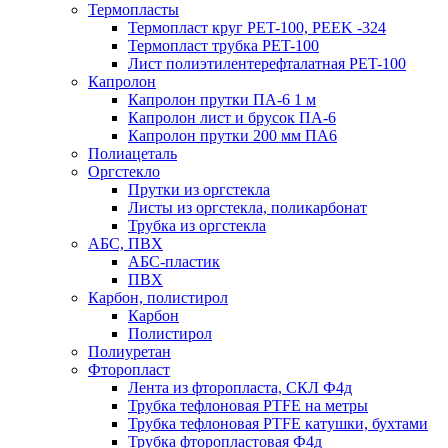
Термопласты
Термопласт круг PET-100, PEEK -324
Термопласт трубка PET-100
Лист полиэтилентерефталатная PET-100
Капролон
Капролон прутки ПА-6 1 м
Капролон лист и брусок ПА-6
Капролон прутки 200 мм ПА6
Полиацеталь
Оргстекло
Прутки из оргстекла
Листы из оргстекла, поликарбонат
Трубка из оргстекла
АБС, ПВХ
АБС-пластик
ПВХ
Карбон, полистирол
Карбон
Полистирол
Полиуретан
Фторопласт
Лента из фторопласта, СКЛ Ф4д
Трубка тефлоновая PTFE на метры
Трубка тефлоновая PTFE катушки, бухтами
Трубка фторопластовая Ф4д