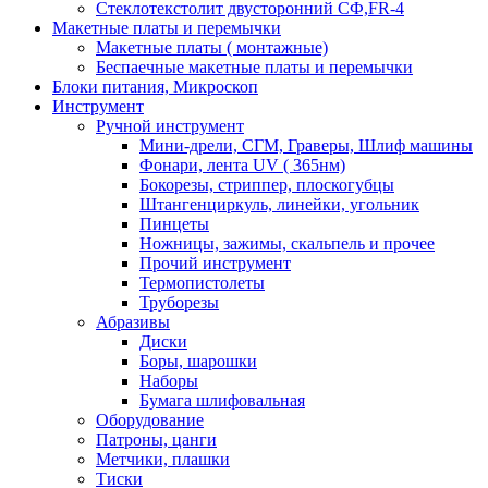
Стеклотекстолит двусторонний СФ,FR-4
Макетные платы и перемычки
Макетные платы ( монтажные)
Беспаечные макетные платы и перемычки
Блоки питания, Микроскоп
Инструмент
Ручной инструмент
Мини-дрели, СГМ, Граверы, Шлиф машины
Фонари, лента UV ( 365нм)
Бокорезы, cтриппер, плоскогубцы
Штангенциркуль, линейки, угольник
Пинцеты
Ножницы, зажимы, скальпель и прочее
Прочий инструмент
Термопистолеты
Труборезы
Абразивы
Диски
Боры, шарошки
Наборы
Бумага шлифовальная
Оборудование
Патроны, цанги
Метчики, плашки
Тиски