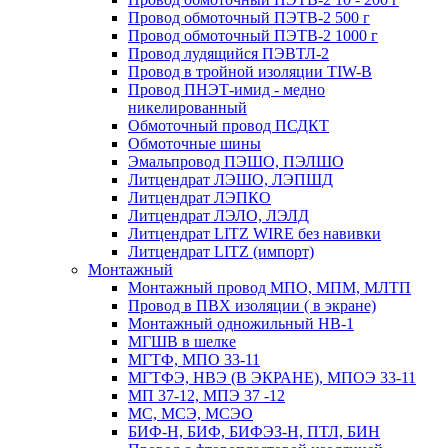
Провод обмоточный ПЭТВ-2 500 г
Провод обмоточный ПЭТВ-2 1000 г
Провод лудящийся ПЭВТЛ-2
Провод в тройной изоляции TIW-B
Провод ПНЭТ-имид - медно
никелированный
Обмоточный провод ПСДКТ
Обмоточные шины
Эмальпровод ПЭШО, ПЭЛШО
Литцендрат ЛЭШО, ЛЭПШД
Литцендрат ЛЭПКО
Литцендрат ЛЭЛО, ЛЭЛД
Литцендрат LITZ WIRE без навивки
Литцендрат LITZ (импорт)
Монтажный
Монтажный провод МПО, МПМ, МЛТП
Провод в ПВХ изоляции ( в экране)
Монтажный одножильный HB-1
МГШВ в шелке
МГТФ, МПО 33-11
МГТФЭ, НВЭ (В ЭКРАНЕ), МПОЭ 33-11
МП 37-12, МПЭ 37 -12
МС, МСЭ, МСЭО
БИФ-Н, БИФ, БИФЭЗ-Н, ПТЛ, БИН