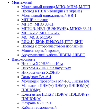
Монтажный
Монтажный провод МПО, МПМ, МЛТП
Провод в ПВХ изоляции ( в экране)
Монтажный одножильный HB-1
МГШВ в шелке
МГТФ, МПО 33-11
МГТФЭ, НВЭ (В ЭКРАНЕ), МПОЭ 33-11
МП 37-12, МПЭ 37 -12
МС, МСЭ, МСЭО
БИФ-Н, БИФ, БИФЭЗ-Н, ПТЛ, БИН
Провод с фторопластовой изоляцией
Миниатюрный провод
Акустический кабель ШВПМ, ШВПТ
Высокоомные
Нихром Х20Н80 по 10 м
Нихром Х20Н80 на катушках
Нихром лента Х20Н80
Вольфрам ВА-А-I
Молибден проволока М4-I-А, Листы Мч
Манганин ПЭМ(м) ПЭМ(т) ПЭШОМ(м)
ПЭШОМ(т)
Константан ПЭК(т) ПЭК(м) ПЭШОК(т)
ПЭШОК(м)
Фехраль Х23Ю5Т
Кабель термопарный