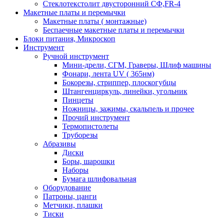
Стеклотекстолит двусторонний СФ,FR-4
Макетные платы и перемычки
Макетные платы ( монтажные)
Беспаечные макетные платы и перемычки
Блоки питания, Микроскоп
Инструмент
Ручной инструмент
Мини-дрели, СГМ, Граверы, Шлиф машины
Фонари, лента UV ( 365нм)
Бокорезы, cтриппер, плоскогубцы
Штангенциркуль, линейки, угольник
Пинцеты
Ножницы, зажимы, скальпель и прочее
Прочий инструмент
Термопистолеты
Труборезы
Абразивы
Диски
Боры, шарошки
Наборы
Бумага шлифовальная
Оборудование
Патроны, цанги
Метчики, плашки
Тиски