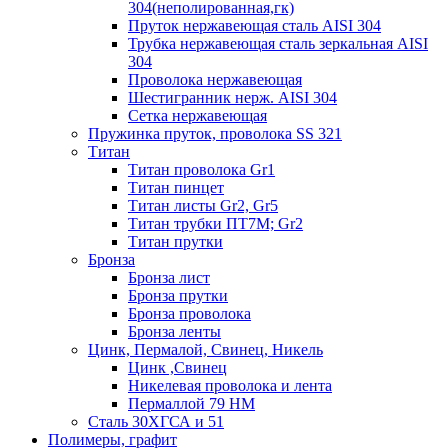
304(неполированная,гк)
Пруток нержавеющая сталь AISI 304
Трубка нержавеющая сталь зеркальная AISI
304
Проволока нержавеющая
Шестигранник нерж. AISI 304
Сетка нержавеющая
Пружинка пруток, проволока SS 321
Титан
Титан проволока Gr1
Титан пинцет
Титан листы Gr2, Gr5
Титан трубки ПТ7М; Gr2
Титан прутки
Бронза
Бронза лист
Бронза прутки
Бронза проволока
Бронза ленты
Цинк, Пермалой, Свинец, Никель
Цинк ,Свинец
Никелевая проволока и лента
Пермаллой 79 НМ
Сталь 30ХГСА и 51
Полимеры, графит