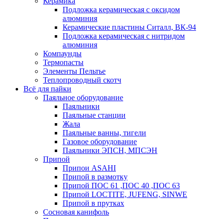
Керамика
Подложка керамическая с оксидом
алюминия
Керамические пластины Ситалл, ВК-94
Подложка керамическая с нитридом
алюминия
Компаунды
Термопасты
Элементы Пельтье
Теплопроводный скотч
Всё для пайки
Паяльное оборудование
Паяльники
Паяльные станции
Жала
Паяльные ванны, тигели
Газовое оборудование
Паяльники ЭПСН, МПСЭН
Припой
Припои ASAHI
Припой в размотку
Припой ПОС 61 ,ПОС 40 ,ПОС 63
Припой LOCTITE, JUFENG, SINWE
Припой в прутках
Сосновая канифоль