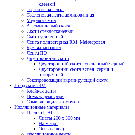
клеевой
Тефлоновая лента
Тефлоновая лента армированная
Медный скотч
Алюминиевый скотч
Скотч стеклотканевый
Скотч усиленный
Лента полиэстерная R31, Майларовая
Бумажный скотч
Лента ПЭ
Двусторонний скотч
Двусторонний скотч вспененный черный
Двусторонний скотч вспен. серый и
прозрачный
Токопроводящий экранирующий скотч
Продукция 3M
Клейкая лента
Ножки, демпферы
Самоклеющиеся застежки
Изоляционные материалы
Пленка ПЭТ
Листы 200 х 300 мм
На метры
Опт (на вес)
Изоляционные ленты