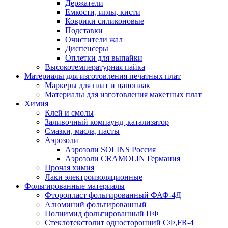
Держатели
Емкости, иглы, кисти
Коврики силиконовые
Подставки
Очистители жал
Диспенсеры
Оплетки для выпайки
Высокотемпературная пайка
Материалы для изготовления печатных плат
Маркеры для плат и цапонлак
Материалы для изготовления макетных плат
Химия
Клей и смолы
Заливочный компаунд ,катализатор
Смазки, масла, пасты
Аэрозоли
Аэрозоли SOLINS Россия
Аэрозоли CRAMOLIN Германия
Прочая химия
Лаки электроизоляционные
Фольгированные материалы
Фторопласт фольгированный ФАФ-4Д
Алюминий фольгированный
Полиимид фольгированный ПФ
Стеклотекстолит односторонний CФ,FR-4