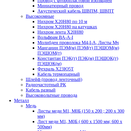
Провод с фторопластовой изоляцией
Миниатюрный провод
Акустический кабель ШВПМ, ШВПТ
Высокоомные
Нихром Х20Н80 по 10 м
Нихром Х20Н80 на катушках
Нихром лента Х20Н80
Вольфрам ВА-А-I
Молибден проволока М4-I-А, Листы Мч
Манганин ПЭМ(м) ПЭМ(т) ПЭШОМ(м)
ПЭШОМ(т)
Константан ПЭК(т) ПЭК(м) ПЭШОК(т)
ПЭШОК(м)
Фехраль Х23Ю5Т
Кабель термопарный
Шлейф (провод ленточный)
Радиочастотный РК
Кабель разный
Высоковольтные провода
Металл
Медь
Листы меди М1, М0Б (150 х 200 ; 200 х 300
мм)
Лист меди М1, М0Б ( 600 х 1500 мм; 600 х
500мм)