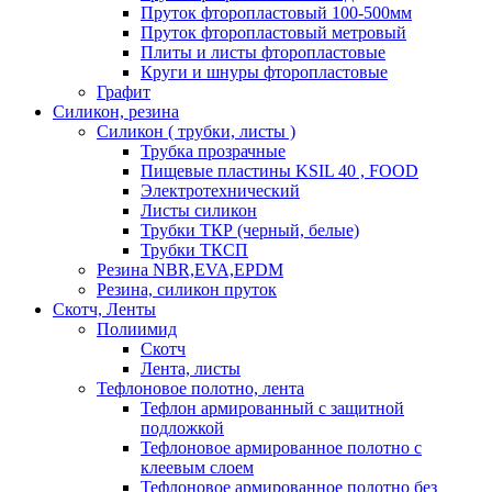
Пруток фторопластовый 100-500мм
Пруток фторопластовый метровый
Плиты и листы фторопластовые
Круги и шнуры фторопластовые
Графит
Силикон, резина
Силикон ( трубки, листы )
Трубка прозрачные
Пищевые пластины KSIL 40 , FOOD
Электротехнический
Листы силикон
Трубки ТКР (черный, белые)
Трубки ТКСП
Резина NBR,EVA,EPDM
Резина, силикон пруток
Скотч, Ленты
Полиимид
Скотч
Лента, листы
Тефлоновое полотно, лента
Тефлон армированный с защитной
подложкой
Тефлоновое армированное полотно с
клеевым слоем
Тефлоновое армированное полотно без