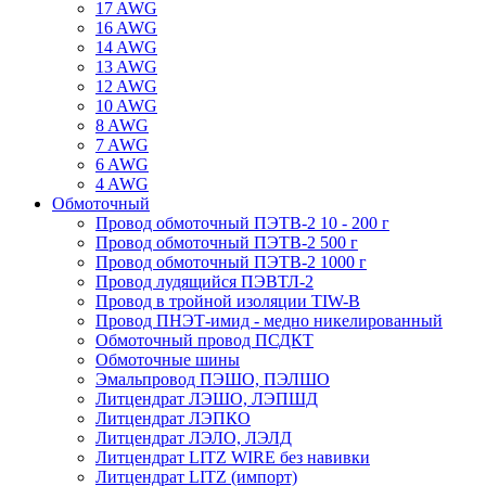
17 AWG
16 AWG
14 AWG
13 AWG
12 AWG
10 AWG
8 AWG
7 AWG
6 AWG
4 AWG
Обмоточный
Провод обмоточный ПЭТВ-2 10 - 200 г
Провод обмоточный ПЭТВ-2 500 г
Провод обмоточный ПЭТВ-2 1000 г
Провод лудящийся ПЭВТЛ-2
Провод в тройной изоляции TIW-B
Провод ПНЭТ-имид - медно никелированный
Обмоточный провод ПСДКТ
Обмоточные шины
Эмальпровод ПЭШО, ПЭЛШО
Литцендрат ЛЭШО, ЛЭПШД
Литцендрат ЛЭПКО
Литцендрат ЛЭЛО, ЛЭЛД
Литцендрат LITZ WIRE без навивки
Литцендрат LITZ (импорт)