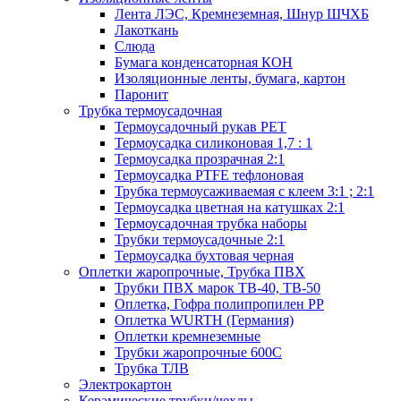
Лента ЛЭС, Кремнеземная, Шнур ШЧХБ
Лакоткань
Слюда
Бумага конденсаторная КОН
Изоляционные ленты, бумага, картон
Паронит
Трубка термоусадочная
Термоусадочный рукав PET
Термоусадка силиконовая 1,7 : 1
Термоусадка прозрачная 2:1
Термоусадка PTFE тефлоновая
Трубка термоусаживаемая с клеем 3:1 ; 2:1
Термоусадка цветная на катушках 2:1
Термоусадочная трубка наборы
Трубки термоусадочные 2:1
Термоусадка бухтовая черная
Оплетки жаропрочные, Трубка ПВХ
Трубки ПВХ марок ТВ-40, ТВ-50
Оплетка, Гофра полипропилен PP
Оплетка WURTH (Германия)
Оплетки кремнеземные
Трубки жаропрочные 600С
Трубка ТЛВ
Электрокартон
Керамические трубки/чехлы