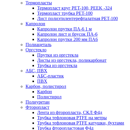
Термопласты
Термопласт круг PET-100, PEEK -324
Термопласт трубка PET-100
Лист полиэтилентерефталатная PET-100
Капролон
Капролон прутки ПА-6 1 м
Капролон лист и брусок ПА-6
Капролон прутки 200 мм ПА6
Полиацеталь
Оргстекло
Прутки из оргстекла
Листы из оргстекла, поликарбонат
Трубка из оргстекла
АБС, ПВХ
АБС-пластик
ПВХ
Карбон, полистирол
Карбон
Полистирол
Полиуретан
Фторопласт
Лента из фторопласта, СКЛ Ф4д
Трубка тефлоновая PTFE на метры
Трубка тефлоновая PTFE катушки, бухтами
Трубка фторопластовая Ф4д