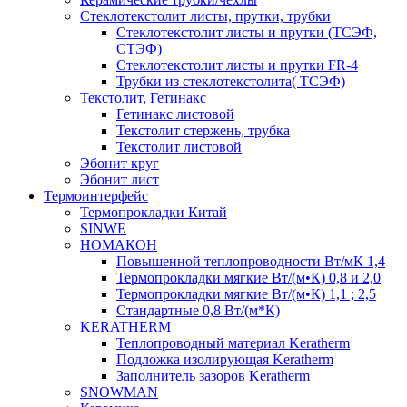
Cтеклотекстолит листы, прутки, трубки
Стеклотекстолит листы и прутки (ТСЭФ,
СТЭФ)
Стеклотекстолит листы и прутки FR-4
Трубки из стеклотекстолита( ТСЭФ)
Текстолит, Гетинакс
Гетинакс листовой
Текстолит стержень, трубка
Текстолит листовой
Эбонит круг
Эбонит лист
Термоинтерфейс
Термопрокладки Китай
SINWE
НОМАКОН
Повышенной теплопроводности Вт/мК 1,4
Термопрокладки мягкие Вт/(м•К) 0,8 и 2,0
Термопрокладки мягкие Вт/(м•К) 1,1 ; 2,5
Стандартные 0,8 Вт/(м*К)
KERATHERM
Теплопроводный материал Keratherm
Подложка изолирующая Keratherm
Заполнитель зазоров Keratherm
SNOWMAN