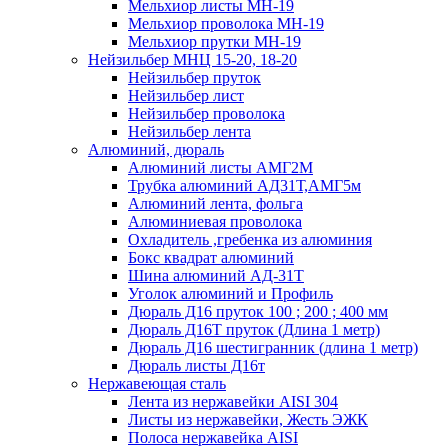
Мельхиор листы МН-19
Мельхиор проволока МН-19
Мельхиор прутки МН-19
Нейзильбер МНЦ 15-20, 18-20
Нейзильбер пруток
Нейзильбер лист
Нейзильбер проволока
Нейзильбер лента
Алюминий, дюраль
Алюминий листы АМГ2М
Трубка алюминий АД31Т,АМГ5м
Алюминий лента, фольга
Алюминиевая проволока
Охладитель ,гребенка из алюминия
Бокс квадрат алюминий
Шина алюминий АД-31Т
Уголок алюминий и Профиль
Дюраль Д16 пруток 100 ; 200 ; 400 мм
Дюраль Д16Т пруток (Длина 1 метр)
Дюраль Д16 шестигранник (длина 1 метр)
Дюраль листы Д16т
Нержавеющая сталь
Лента из нержавейки AISI 304
Листы из нержавейки, Жесть ЭЖК
Полоса нержавейка АISI