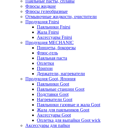
Паяльные пасты, сплавы
Флюсы жидкие
Флюсы гелеобразные
Отмывочные жидкости, очистители
Продукция Fnirsi
Паяльники Fnirsi
Жала Fnirsi
Аксессуары Fnirsi
Продукция MECHANIC
Пинцеты, бокорезы
Флюс-гель
Паяльная паста
Оплетки
Припои
Держатели, нагреватели
Продукция Goot, Япония
Паяльники Goot
Паяльные станции Goot
Подставки Goot
Нагреватели Goot
Паяльники газовые и жала Goot
Жала для паяльников Goot
Аксессуары Goot
Оплетка для выпайки Goot wick
Аксессуары для пайки