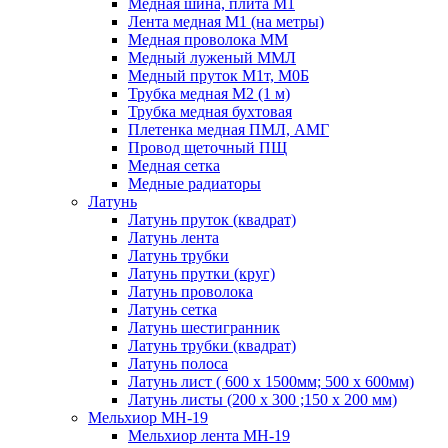
Медная шина, плита М1
Лента медная М1 (на метры)
Медная проволока ММ
Медный луженый ММЛ
Медный пруток М1т, М0Б
Трубка медная М2 (1 м)
Трубка медная бухтовая
Плетенка медная ПМЛ, АМГ
Провод щеточный ПЩ
Медная сетка
Медные радиаторы
Латунь
Латунь пруток (квадрат)
Латунь лента
Латунь трубки
Латунь прутки (круг)
Латунь проволока
Латунь сетка
Латунь шестигранник
Латунь трубки (квадрат)
Латунь полоса
Латунь лист ( 600 х 1500мм; 500 х 600мм)
Латунь листы (200 х 300 ;150 х 200 мм)
Мельхиор МН-19
Мельхиор лента МН-19