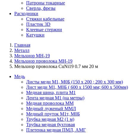
Патроны токарные
Сверла, фрезы
Расходники
Стяжки кабельные
Пластик 3D
Клеевые стержни
Катушки
Главная
Металл
Мельхиор МН-19
Мельхиор проволока МН-19
Мельхиор проволока CuNi19 0.7 мм 20 м
Медь
Листы меди М1, М0Б (150 х 200 ; 200 х 300 мм)
Лист меди М1, М0Б ( 600 х 1500 мм; 600 х 500мм)
Медная шина, плита М1
Лента медная М1 (на метры)
Медная проволока ММ
Медный луженый ММЛ
Медный пруток М1т, М0Б
Трубка медная М2 (1 м)
Трубка медная бухтовая
Плетенка медная ПМЛ, АМГ