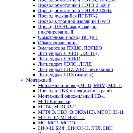
Провод обмоточный ПЭТВ-2 500 г
Провод обмоточный ПЭТВ-2 1000 г
Провод лудящийся ПЭВТЛ-2
Провод в тройной изоляции TIW-B
Провод ПНЭТ-имид - медно
никелированный
Обмоточный провод ПСДКТ
Обмоточные шины
Эмальпровод ПЭШО, ПЭЛШО
Литцендрат ЛЭШО, ЛЭПШД
Литцендрат ЛЭПКО
Литцендрат ЛЭЛО, ЛЭЛД
Литцендрат LITZ WIRE без навивки
Литцендрат LITZ (импорт)
Монтажный
Монтажный провод МПО, МПМ, МЛТП
Провод в ПВХ изоляции ( в экране)
Монтажный одножильный HB-1
МГШВ в шелке
МГТФ, МПО 33-11
МГТФЭ, НВЭ (В ЭКРАНЕ), МПОЭ 33-11
МП 37-12, МПЭ 37 -12
МС, МСЭ, МСЭО
БИФ-Н, БИФ, БИФЭЗ-Н, ПТЛ, БИН