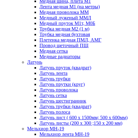
Медная шина, плита М1
Лента медная М1 (на метры)
Медная проволока ММ
Медный луженый ММЛ
Медный пруток М1т, М0Б
Трубка медная М2 (1 м)
Трубка медная бухтовая
Плетенка медная ПМЛ, АМГ
Провод щеточный ПЩ
Медная сетка
Медные радиаторы
Латунь
Латунь пруток (квадрат)
Латунь лента
Латунь трубки
Латунь прутки (круг)
Латунь проволока
Латунь сетка
Латунь шестигранник
Латунь трубки (квадрат)
Латунь полоса
Латунь лист ( 600 х 1500мм; 500 х 600мм)
Латунь листы (200 х 300 ;150 х 200 мм)
Мельхиор МН-19
Мельхиор лента МН-19