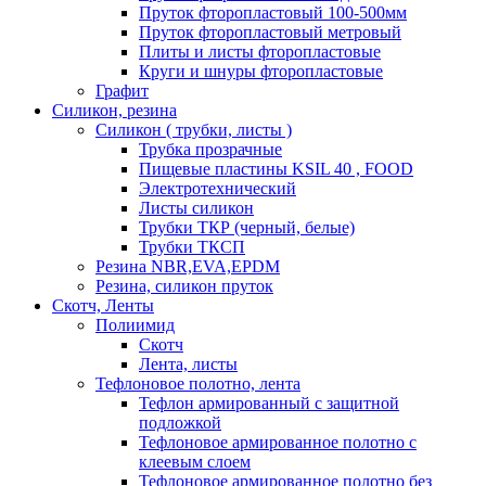
Пруток фторопластовый 100-500мм
Пруток фторопластовый метровый
Плиты и листы фторопластовые
Круги и шнуры фторопластовые
Графит
Силикон, резина
Силикон ( трубки, листы )
Трубка прозрачные
Пищевые пластины KSIL 40 , FOOD
Электротехнический
Листы силикон
Трубки ТКР (черный, белые)
Трубки ТКСП
Резина NBR,EVA,EPDM
Резина, силикон пруток
Скотч, Ленты
Полиимид
Скотч
Лента, листы
Тефлоновое полотно, лента
Тефлон армированный с защитной
подложкой
Тефлоновое армированное полотно с
клеевым слоем
Тефлоновое армированное полотно без