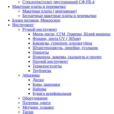
Стеклотекстолит двусторонний СФ,FR-4
Макетные платы и перемычки
Макетные платы ( монтажные)
Беспаечные макетные платы и перемычки
Блоки питания, Микроскоп
Инструмент
Ручной инструмент
Мини-дрели, СГМ, Граверы, Шлиф машины
Фонари, лента UV ( 365нм)
Бокорезы, cтриппер, плоскогубцы
Штангенциркуль, линейки, угольник
Пинцеты
Ножницы, зажимы, скальпель и прочее
Прочий инструмент
Термопистолеты
Труборезы
Абразивы
Диски
Боры, шарошки
Наборы
Бумага шлифовальная
Оборудование
Патроны, цанги
Метчики, плашки
Тиски