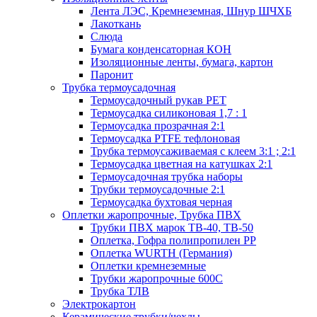
Лента ЛЭС, Кремнеземная, Шнур ШЧХБ
Лакоткань
Слюда
Бумага конденсаторная КОН
Изоляционные ленты, бумага, картон
Паронит
Трубка термоусадочная
Термоусадочный рукав PET
Термоусадка силиконовая 1,7 : 1
Термоусадка прозрачная 2:1
Термоусадка PTFE тефлоновая
Трубка термоусаживаемая с клеем 3:1 ; 2:1
Термоусадка цветная на катушках 2:1
Термоусадочная трубка наборы
Трубки термоусадочные 2:1
Термоусадка бухтовая черная
Оплетки жаропрочные, Трубка ПВХ
Трубки ПВХ марок ТВ-40, ТВ-50
Оплетка, Гофра полипропилен PP
Оплетка WURTH (Германия)
Оплетки кремнеземные
Трубки жаропрочные 600С
Трубка ТЛВ
Электрокартон
Керамические трубки/чехлы