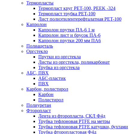
Термопласты
Термопласт круг PET-100, PEEK -324
Термопласт трубка PET-100
Лист полиэтилентерефталатная PET-100
Капролон
Капролон прутки ПА-6 1 м
Капролон лист и брусок ПА-6
Капролон прутки 200 мм ПА6
Полиацеталь
Оргстекло
Прутки из оргстекла
Листы из оргстекла, поликарбонат
Трубка из оргстекла
АБС, ПВХ
АБС-пластик
ПВХ
Карбон, полистирол
Карбон
Полистирол
Полиуретан
Фторопласт
Лента из фторопласта, СКЛ Ф4д
Трубка тефлоновая PTFE на метры
Трубка тефлоновая PTFE катушки, бухтами
Трубка фторопластовая Ф4д