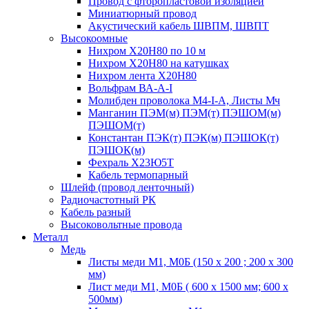
Провод с фторопластовой изоляцией
Миниатюрный провод
Акустический кабель ШВПМ, ШВПТ
Высокоомные
Нихром Х20Н80 по 10 м
Нихром Х20Н80 на катушках
Нихром лента Х20Н80
Вольфрам ВА-А-I
Молибден проволока М4-I-А, Листы Мч
Манганин ПЭМ(м) ПЭМ(т) ПЭШОМ(м)
ПЭШОМ(т)
Константан ПЭК(т) ПЭК(м) ПЭШОК(т)
ПЭШОК(м)
Фехраль Х23Ю5Т
Кабель термопарный
Шлейф (провод ленточный)
Радиочастотный РК
Кабель разный
Высоковольтные провода
Металл
Медь
Листы меди М1, М0Б (150 х 200 ; 200 х 300
мм)
Лист меди М1, М0Б ( 600 х 1500 мм; 600 х
500мм)