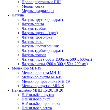
Провод щеточный ПЩ
Медная сетка
Медные радиаторы
Латунь
Латунь пруток (квадрат)
Латунь лента
Латунь трубки
Латунь прутки (круг)
Латунь проволока
Латунь сетка
Латунь шестигранник
Латунь трубки (квадрат)
Латунь полоса
Латунь лист ( 600 х 1500мм; 500 х 600мм)
Латунь листы (200 х 300 ;150 х 200 мм)
Мельхиор МН-19
Мельхиор лента МН-19
Мельхиор листы МН-19
Мельхиор проволока МН-19
Мельхиор прутки МН-19
Нейзильбер МНЦ 15-20, 18-20
Нейзильбер пруток
Нейзильбер лист
Нейзильбер проволока
Нейзильбер лента