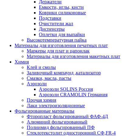
Держатели
Емкости, иглы, кисти
Коврики силиконовые
Подставки
Очистители жал
Диспенсеры
Оплетки для выпайки
Высокотемпературная пайка
Материалы для изготовления печатных плат
Маркеры для плат и цапонлак
Материалы для изготовления макетных плат
Химия
Клей и смолы
Заливочный компаунд ,катализатор
Смазки, масла, пасты
Аэрозоли
Аэрозоли SOLINS Россия
Аэрозоли CRAMOLIN Германия
Прочая химия
Лаки электроизоляционные
Фольгированные материалы
Фторопласт фольгированный ФАФ-4Д
Алюминий фольгированный
Полиимид фольгированный ПФ
Стеклотекстолит односторонний CФ,FR-4