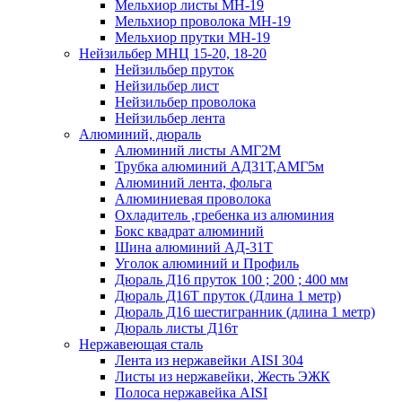
Мельхиор листы МН-19
Мельхиор проволока МН-19
Мельхиор прутки МН-19
Нейзильбер МНЦ 15-20, 18-20
Нейзильбер пруток
Нейзильбер лист
Нейзильбер проволока
Нейзильбер лента
Алюминий, дюраль
Алюминий листы АМГ2М
Трубка алюминий АД31Т,АМГ5м
Алюминий лента, фольга
Алюминиевая проволока
Охладитель ,гребенка из алюминия
Бокс квадрат алюминий
Шина алюминий АД-31Т
Уголок алюминий и Профиль
Дюраль Д16 пруток 100 ; 200 ; 400 мм
Дюраль Д16Т пруток (Длина 1 метр)
Дюраль Д16 шестигранник (длина 1 метр)
Дюраль листы Д16т
Нержавеющая сталь
Лента из нержавейки AISI 304
Листы из нержавейки, Жесть ЭЖК
Полоса нержавейка АISI