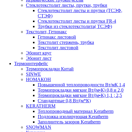
Cтеклотекстолит листы, прутки, трубки
Стеклотекстолит листы и прутки (ТСЭФ,
СТЭФ)
Стеклотекстолит листы и прутки FR-4
Трубки из стеклотекстолита( ТСЭФ)
Текстолит, Гетинакс
Гетинакс листовой
Текстолит стержень, трубка
Текстолит листовой
Эбонит круг
Эбонит лист
Термоинтерфейс
Термопрокладки Китай
SINWE
НОМАКОН
Повышенной теплопроводности Вт/мК 1,4
Термопрокладки мягкие Вт/(м•К) 0,8 и 2,0
Термопрокладки мягкие Вт/(м•К) 1,1 ; 2,5
Стандартные 0,8 Вт/(м*К)
KERATHERM
Теплопроводный материал Keratherm
Подложка изолирующая Keratherm
Заполнитель зазоров Keratherm
SNOWMAN