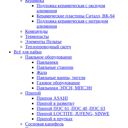
Керамика
Подложка керамическая с оксидом
алюминия
Керамические пластины Ситалл, ВК-94
Подложка керамическая с нитридом
алюминия
Компаунды
Термопасты
Элементы Пельтье
Теплопроводный скотч
Всё для пайки
Паяльное оборудование
Паяльники
Паяльные станции
Жала
Паяльные ванны, тигели
Газовое оборудование
Паяльники ЭПСН, МПСЭН
Припой
Припои ASAHI
Припой в размотку
Припой ПОС 61 ,ПОС 40 ,ПОС 63
Припой LOCTITE, JUFENG, SINWE
Припой в прутках
Сосновая канифоль