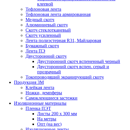
клеевой
Тефлоновая лента
Тефлоновая лента армированная
Медный скотч
Алюминиевый скотч
Скотч стеклотканевый
Скотч усиленный
Лента полиэстерная R31, Майларовая
Бумажный скотч
Лента ПЭ
Двусторонний скотч
Двусторонний скотч вспененный черный
Двусторонний скотч вспен. серый и
прозрачный
Токопроводящий экранирующий скотч
Продукция 3M
Клейкая лента
Ножки, демпферы
Самоклеющиеся застежки
Изоляционные материалы
Пленка ПЭТ
Листы 200 х 300 мм
На метры
Опт (на вес)
Изоляционные ленты