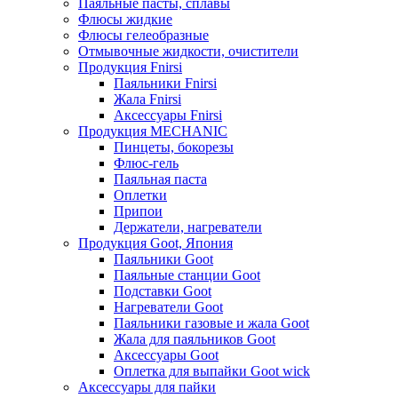
Паяльные пасты, сплавы
Флюсы жидкие
Флюсы гелеобразные
Отмывочные жидкости, очистители
Продукция Fnirsi
Паяльники Fnirsi
Жала Fnirsi
Аксессуары Fnirsi
Продукция MECHANIC
Пинцеты, бокорезы
Флюс-гель
Паяльная паста
Оплетки
Припои
Держатели, нагреватели
Продукция Goot, Япония
Паяльники Goot
Паяльные станции Goot
Подставки Goot
Нагреватели Goot
Паяльники газовые и жала Goot
Жала для паяльников Goot
Аксессуары Goot
Оплетка для выпайки Goot wick
Аксессуары для пайки