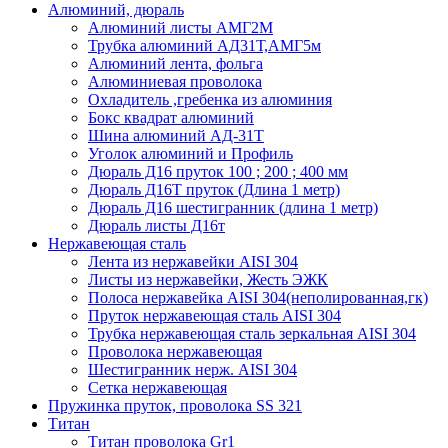
Алюминий, дюраль
Алюминий листы АМГ2М
Трубка алюминий АД31Т,АМГ5м
Алюминий лента, фольга
Алюминиевая проволока
Охладитель ,гребенка из алюминия
Бокс квадрат алюминий
Шина алюминий АД-31Т
Уголок алюминий и Профиль
Дюраль Д16 пруток 100 ; 200 ; 400 мм
Дюраль Д16Т пруток (Длина 1 метр)
Дюраль Д16 шестигранник (длина 1 метр)
Дюраль листы Д16т
Нержавеющая сталь
Лента из нержавейки AISI 304
Листы из нержавейки, Жесть ЭЖК
Полоса нержавейка АISI 304(неполированная,гк)
Пруток нержавеющая сталь AISI 304
Трубка нержавеющая сталь зеркальная AISI 304
Проволока нержавеющая
Шестигранник нерж. AISI 304
Сетка нержавеющая
Пружинка пруток, проволока SS 321
Титан
Титан проволока Gr1