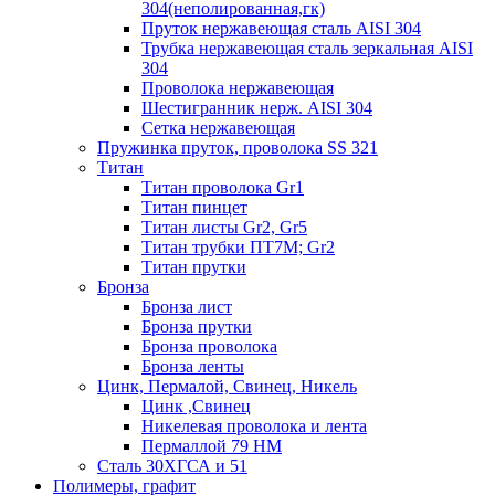
304(неполированная,гк)
Пруток нержавеющая сталь AISI 304
Трубка нержавеющая сталь зеркальная AISI
304
Проволока нержавеющая
Шестигранник нерж. AISI 304
Сетка нержавеющая
Пружинка пруток, проволока SS 321
Титан
Титан проволока Gr1
Титан пинцет
Титан листы Gr2, Gr5
Титан трубки ПТ7М; Gr2
Титан прутки
Бронза
Бронза лист
Бронза прутки
Бронза проволока
Бронза ленты
Цинк, Пермалой, Свинец, Никель
Цинк ,Свинец
Никелевая проволока и лента
Пермаллой 79 НМ
Сталь 30ХГСА и 51
Полимеры, графит