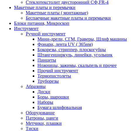
Стеклотекстолит двусторонний СФ,FR-4
Макетные платы и перемычки
Макетные платы ( монтажные)
Беспаечные макетные платы и перемычки
Блоки питания, Микроскоп
Инструмент
Ручной инструмент
Мини-дрели, СГМ, Граверы, Шлиф машины
Фонари, лента UV ( 365нм)
Бокорезы, cтриппер, плоскогубцы
Штангенциркуль, линейки, угольник
Пинцеты
Ножницы, зажимы, скальпель и прочее
Прочий инструмент
Термопистолеты
Труборезы
Абразивы
Диски
Боры, шарошки
Наборы
Бумага шлифовальная
Оборудование
Патроны, цанги
Метчики, плашки
Тиски