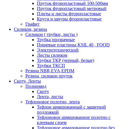
Пруток фторопластовый 100-500мм
Пруток фторопластовый метровый
Плиты и листы фторопластовые
Круги и шнуры фторопластовые
Графит
Силикон, резина
Силикон ( трубки, листы )
Трубка прозрачные
Пищевые пластины KSIL 40 , FOOD
Электротехнический
Листы силикон
Трубки ТКР (черный, белые)
Трубки ТКСП
Резина NBR,EVA,EPDM
Резина, силикон пруток
Скотч, Ленты
Полиимид
Скотч
Лента, листы
Тефлоновое полотно, лента
Тефлон армированный с защитной
подложкой
Тефлоновое армированное полотно с
клеевым слоем
Тефлоновое армированное полотно без