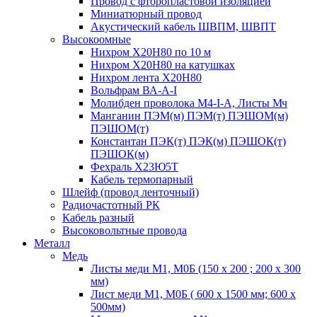
Провод с фторопластовой изоляцией
Миниатюрный провод
Акустический кабель ШВПМ, ШВПТ
Высокоомные
Нихром Х20Н80 по 10 м
Нихром Х20Н80 на катушках
Нихром лента Х20Н80
Вольфрам ВА-А-I
Молибден проволока М4-I-А, Листы Мч
Манганин ПЭМ(м) ПЭМ(т) ПЭШОМ(м)
ПЭШОМ(т)
Константан ПЭК(т) ПЭК(м) ПЭШОК(т)
ПЭШОК(м)
Фехраль Х23Ю5Т
Кабель термопарный
Шлейф (провод ленточный)
Радиочастотный РК
Кабель разный
Высоковольтные провода
Металл
Медь
Листы меди М1, М0Б (150 х 200 ; 200 х 300
мм)
Лист меди М1, М0Б ( 600 х 1500 мм; 600 х
500мм)