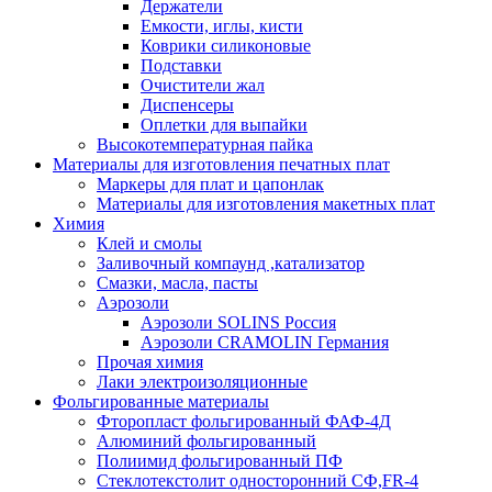
Держатели
Емкости, иглы, кисти
Коврики силиконовые
Подставки
Очистители жал
Диспенсеры
Оплетки для выпайки
Высокотемпературная пайка
Материалы для изготовления печатных плат
Маркеры для плат и цапонлак
Материалы для изготовления макетных плат
Химия
Клей и смолы
Заливочный компаунд ,катализатор
Смазки, масла, пасты
Аэрозоли
Аэрозоли SOLINS Россия
Аэрозоли CRAMOLIN Германия
Прочая химия
Лаки электроизоляционные
Фольгированные материалы
Фторопласт фольгированный ФАФ-4Д
Алюминий фольгированный
Полиимид фольгированный ПФ
Стеклотекстолит односторонний CФ,FR-4