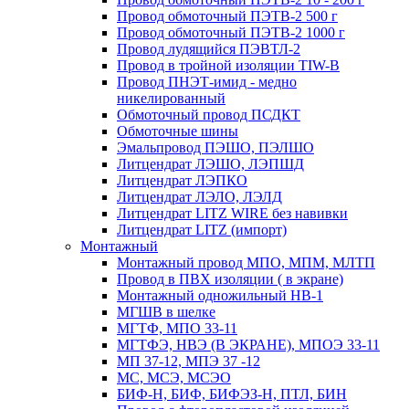
Провод обмоточный ПЭТВ-2 500 г
Провод обмоточный ПЭТВ-2 1000 г
Провод лудящийся ПЭВТЛ-2
Провод в тройной изоляции TIW-B
Провод ПНЭТ-имид - медно
никелированный
Обмоточный провод ПСДКТ
Обмоточные шины
Эмальпровод ПЭШО, ПЭЛШО
Литцендрат ЛЭШО, ЛЭПШД
Литцендрат ЛЭПКО
Литцендрат ЛЭЛО, ЛЭЛД
Литцендрат LITZ WIRE без навивки
Литцендрат LITZ (импорт)
Монтажный
Монтажный провод МПО, МПМ, МЛТП
Провод в ПВХ изоляции ( в экране)
Монтажный одножильный HB-1
МГШВ в шелке
МГТФ, МПО 33-11
МГТФЭ, НВЭ (В ЭКРАНЕ), МПОЭ 33-11
МП 37-12, МПЭ 37 -12
МС, МСЭ, МСЭО
БИФ-Н, БИФ, БИФЭЗ-Н, ПТЛ, БИН