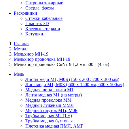
Патроны токарные
Сверла, фрезы
Расходники
Стяжки кабельные
Пластик 3D
Клеевые стержни
Катушки
Главная
Металл
Мельхиор МН-19
Мельхиор проволока МН-19
Мельхиор проволока CuNi19 1,2 мм 500 г (45 м)
Медь
Листы меди М1, М0Б (150 х 200 ; 200 х 300 мм)
Лист меди М1, М0Б ( 600 х 1500 мм; 600 х 500мм)
Медная шина, плита М1
Лента медная М1 (на метры)
Медная проволока ММ
Медный луженый ММЛ
Медный пруток М1т, М0Б
Трубка медная М2 (1 м)
Трубка медная бухтовая
Плетенка медная ПМЛ, АМГ