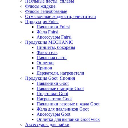
Паяльные пасты, сплавы
Флюсы жидкие
Флюсы гелеобразные
Отмывочные жидкости, очистители
Продукция Fnirsi
Паяльники Fnirsi
Жала Fnirsi
Аксессуары Fnirsi
Продукция MECHANIC
Пинцеты, бокорезы
Флюс-гель
Паяльная паста
Оплетки
Припои
Держатели, нагреватели
Продукция Goot, Япония
Паяльники Goot
Паяльные станции Goot
Подставки Goot
Нагреватели Goot
Паяльники газовые и жала Goot
Жала для паяльников Goot
Аксессуары Goot
Оплетка для выпайки Goot wick
Аксессуары для пайки