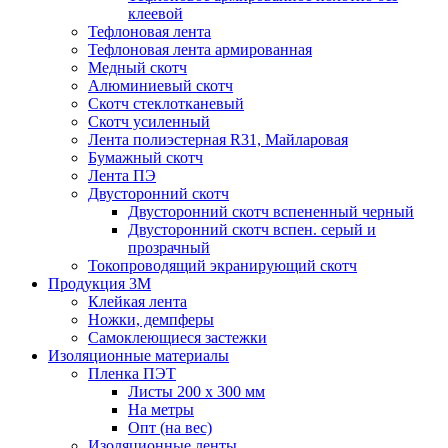
клеевой
Тефлоновая лента
Тефлоновая лента армированная
Медный скотч
Алюминиевый скотч
Скотч стеклотканевый
Скотч усиленный
Лента полиэстерная R31, Майларовая
Бумажный скотч
Лента ПЭ
Двусторонний скотч
Двусторонний скотч вспененный черный
Двусторонний скотч вспен. серый и
прозрачный
Токопроводящий экранирующий скотч
Продукция 3M
Клейкая лента
Ножки, демпферы
Самоклеющиеся застежки
Изоляционные материалы
Пленка ПЭТ
Листы 200 х 300 мм
На метры
Опт (на вес)
Изоляционные ленты