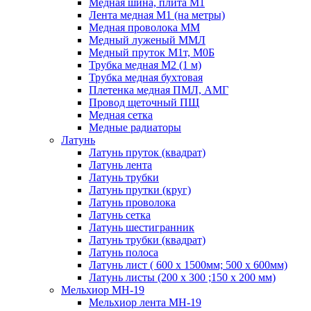
Медная шина, плита М1
Лента медная М1 (на метры)
Медная проволока ММ
Медный луженый ММЛ
Медный пруток М1т, М0Б
Трубка медная М2 (1 м)
Трубка медная бухтовая
Плетенка медная ПМЛ, АМГ
Провод щеточный ПЩ
Медная сетка
Медные радиаторы
Латунь
Латунь пруток (квадрат)
Латунь лента
Латунь трубки
Латунь прутки (круг)
Латунь проволока
Латунь сетка
Латунь шестигранник
Латунь трубки (квадрат)
Латунь полоса
Латунь лист ( 600 х 1500мм; 500 х 600мм)
Латунь листы (200 х 300 ;150 х 200 мм)
Мельхиор МН-19
Мельхиор лента МН-19