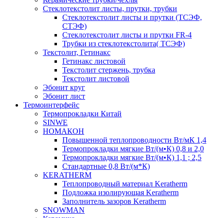
Cтеклотекстолит листы, прутки, трубки
Стеклотекстолит листы и прутки (ТСЭФ,
СТЭФ)
Стеклотекстолит листы и прутки FR-4
Трубки из стеклотекстолита( ТСЭФ)
Текстолит, Гетинакс
Гетинакс листовой
Текстолит стержень, трубка
Текстолит листовой
Эбонит круг
Эбонит лист
Термоинтерфейс
Термопрокладки Китай
SINWE
НОМАКОН
Повышенной теплопроводности Вт/мК 1,4
Термопрокладки мягкие Вт/(м•К) 0,8 и 2,0
Термопрокладки мягкие Вт/(м•К) 1,1 ; 2,5
Стандартные 0,8 Вт/(м*К)
KERATHERM
Теплопроводный материал Keratherm
Подложка изолирующая Keratherm
Заполнитель зазоров Keratherm
SNOWMAN