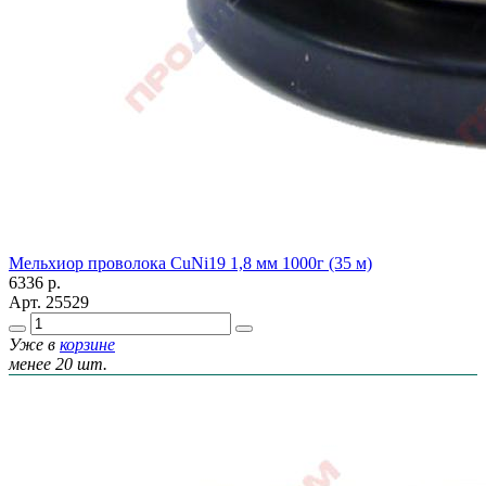
Мельхиор проволока CuNi19 1,8 мм 1000г (35 м)
6336
р.
Арт.
25529
Уже в
корзине
менее 20 шт.