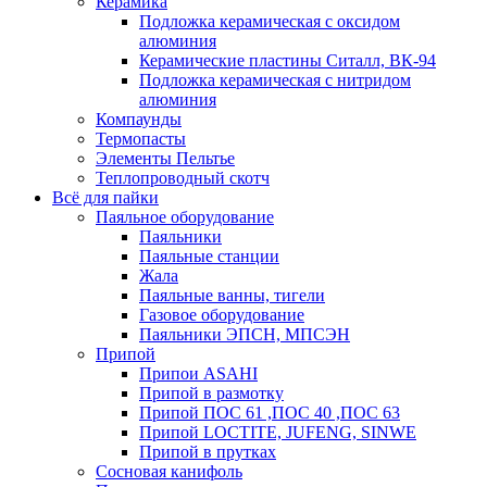
Керамика
Подложка керамическая с оксидом
алюминия
Керамические пластины Ситалл, ВК-94
Подложка керамическая с нитридом
алюминия
Компаунды
Термопасты
Элементы Пельтье
Теплопроводный скотч
Всё для пайки
Паяльное оборудование
Паяльники
Паяльные станции
Жала
Паяльные ванны, тигели
Газовое оборудование
Паяльники ЭПСН, МПСЭН
Припой
Припои ASAHI
Припой в размотку
Припой ПОС 61 ,ПОС 40 ,ПОС 63
Припой LOCTITE, JUFENG, SINWE
Припой в прутках
Сосновая канифоль