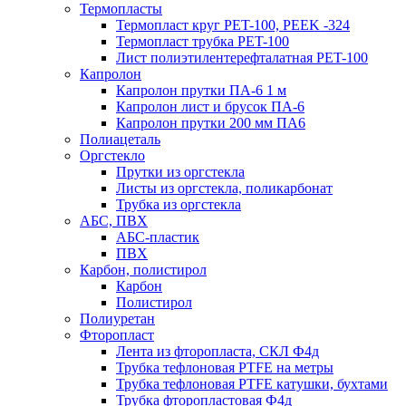
Термопласты
Термопласт круг PET-100, PEEK -324
Термопласт трубка PET-100
Лист полиэтилентерефталатная PET-100
Капролон
Капролон прутки ПА-6 1 м
Капролон лист и брусок ПА-6
Капролон прутки 200 мм ПА6
Полиацеталь
Оргстекло
Прутки из оргстекла
Листы из оргстекла, поликарбонат
Трубка из оргстекла
АБС, ПВХ
АБС-пластик
ПВХ
Карбон, полистирол
Карбон
Полистирол
Полиуретан
Фторопласт
Лента из фторопласта, СКЛ Ф4д
Трубка тефлоновая PTFE на метры
Трубка тефлоновая PTFE катушки, бухтами
Трубка фторопластовая Ф4д