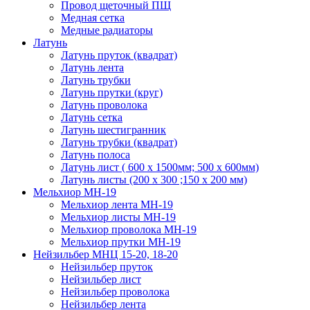
Провод щеточный ПЩ
Медная сетка
Медные радиаторы
Латунь
Латунь пруток (квадрат)
Латунь лента
Латунь трубки
Латунь прутки (круг)
Латунь проволока
Латунь сетка
Латунь шестигранник
Латунь трубки (квадрат)
Латунь полоса
Латунь лист ( 600 х 1500мм; 500 х 600мм)
Латунь листы (200 х 300 ;150 х 200 мм)
Мельхиор МН-19
Мельхиор лента МН-19
Мельхиор листы МН-19
Мельхиор проволока МН-19
Мельхиор прутки МН-19
Нейзильбер МНЦ 15-20, 18-20
Нейзильбер пруток
Нейзильбер лист
Нейзильбер проволока
Нейзильбер лента