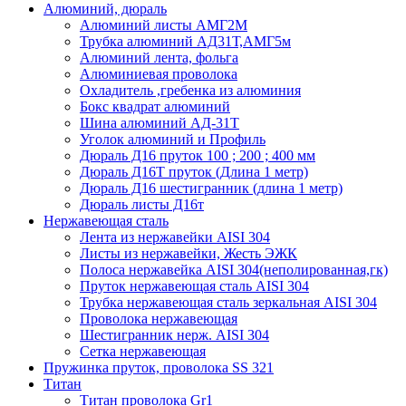
Алюминий, дюраль
Алюминий листы АМГ2М
Трубка алюминий АД31Т,АМГ5м
Алюминий лента, фольга
Алюминиевая проволока
Охладитель ,гребенка из алюминия
Бокс квадрат алюминий
Шина алюминий АД-31Т
Уголок алюминий и Профиль
Дюраль Д16 пруток 100 ; 200 ; 400 мм
Дюраль Д16Т пруток (Длина 1 метр)
Дюраль Д16 шестигранник (длина 1 метр)
Дюраль листы Д16т
Нержавеющая сталь
Лента из нержавейки AISI 304
Листы из нержавейки, Жесть ЭЖК
Полоса нержавейка АISI 304(неполированная,гк)
Пруток нержавеющая сталь AISI 304
Трубка нержавеющая сталь зеркальная AISI 304
Проволока нержавеющая
Шестигранник нерж. AISI 304
Сетка нержавеющая
Пружинка пруток, проволока SS 321
Титан
Титан проволока Gr1