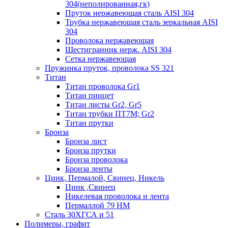
304(неполированная,гк)
Пруток нержавеющая сталь AISI 304
Трубка нержавеющая сталь зеркальная AISI
304
Проволока нержавеющая
Шестигранник нерж. AISI 304
Сетка нержавеющая
Пружинка пруток, проволока SS 321
Титан
Титан проволока Gr1
Титан пинцет
Титан листы Gr2, Gr5
Титан трубки ПТ7М; Gr2
Титан прутки
Бронза
Бронза лист
Бронза прутки
Бронза проволока
Бронза ленты
Цинк, Пермалой, Свинец, Никель
Цинк ,Свинец
Никелевая проволока и лента
Пермаллой 79 НМ
Сталь 30ХГСА и 51
Полимеры, графит