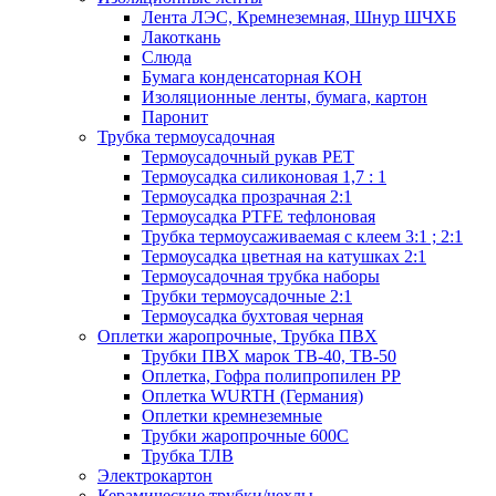
Лента ЛЭС, Кремнеземная, Шнур ШЧХБ
Лакоткань
Слюда
Бумага конденсаторная КОН
Изоляционные ленты, бумага, картон
Паронит
Трубка термоусадочная
Термоусадочный рукав PET
Термоусадка силиконовая 1,7 : 1
Термоусадка прозрачная 2:1
Термоусадка PTFE тефлоновая
Трубка термоусаживаемая с клеем 3:1 ; 2:1
Термоусадка цветная на катушках 2:1
Термоусадочная трубка наборы
Трубки термоусадочные 2:1
Термоусадка бухтовая черная
Оплетки жаропрочные, Трубка ПВХ
Трубки ПВХ марок ТВ-40, ТВ-50
Оплетка, Гофра полипропилен PP
Оплетка WURTH (Германия)
Оплетки кремнеземные
Трубки жаропрочные 600С
Трубка ТЛВ
Электрокартон
Керамические трубки/чехлы