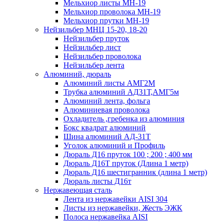
Мельхиор листы МН-19
Мельхиор проволока МН-19
Мельхиор прутки МН-19
Нейзильбер МНЦ 15-20, 18-20
Нейзильбер пруток
Нейзильбер лист
Нейзильбер проволока
Нейзильбер лента
Алюминий, дюраль
Алюминий листы АМГ2М
Трубка алюминий АД31Т,АМГ5м
Алюминий лента, фольга
Алюминиевая проволока
Охладитель ,гребенка из алюминия
Бокс квадрат алюминий
Шина алюминий АД-31Т
Уголок алюминий и Профиль
Дюраль Д16 пруток 100 ; 200 ; 400 мм
Дюраль Д16Т пруток (Длина 1 метр)
Дюраль Д16 шестигранник (длина 1 метр)
Дюраль листы Д16т
Нержавеющая сталь
Лента из нержавейки AISI 304
Листы из нержавейки, Жесть ЭЖК
Полоса нержавейка АISI