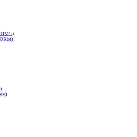
ОМ(т)
ОК(м)
)
0мм)