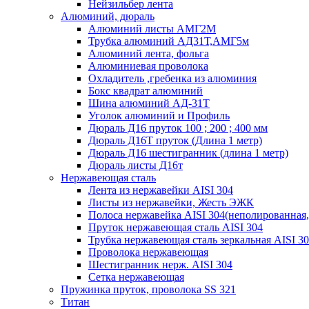
Нейзильбер лента
Алюминий, дюраль
Алюминий листы АМГ2М
Трубка алюминий АД31Т,АМГ5м
Алюминий лента, фольга
Алюминиевая проволока
Охладитель ,гребенка из алюминия
Бокс квадрат алюминий
Шина алюминий АД-31Т
Уголок алюминий и Профиль
Дюраль Д16 пруток 100 ; 200 ; 400 мм
Дюраль Д16Т пруток (Длина 1 метр)
Дюраль Д16 шестигранник (длина 1 метр)
Дюраль листы Д16т
Нержавеющая сталь
Лента из нержавейки AISI 304
Листы из нержавейки, Жесть ЭЖК
Полоса нержавейка АISI 304(неполированная,
Пруток нержавеющая сталь AISI 304
Трубка нержавеющая сталь зеркальная AISI 3
Проволока нержавеющая
Шестигранник нерж. AISI 304
Сетка нержавеющая
Пружинка пруток, проволока SS 321
Титан