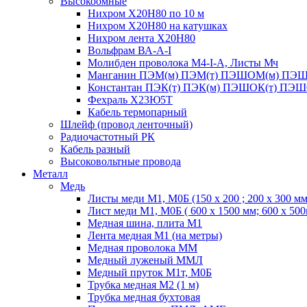
Высокоомные
Нихром Х20Н80 по 10 м
Нихром Х20Н80 на катушках
Нихром лента Х20Н80
Вольфрам ВА-А-I
Молибден проволока М4-I-А, Листы Мч
Манганин ПЭМ(м) ПЭМ(т) ПЭШОМ(м) ПЭШ
Константан ПЭК(т) ПЭК(м) ПЭШОК(т) ПЭШ
Фехраль Х23Ю5Т
Кабель термопарный
Шлейф (провод ленточный)
Радиочастотный РК
Кабель разный
Высоковольтные провода
Металл
Медь
Листы меди М1, М0Б (150 х 200 ; 200 х 300 мм
Лист меди М1, М0Б ( 600 х 1500 мм; 600 х 50
Медная шина, плита М1
Лента медная М1 (на метры)
Медная проволока ММ
Медный луженый ММЛ
Медный пруток М1т, М0Б
Трубка медная М2 (1 м)
Трубка медная бухтовая