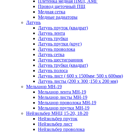
Плетенка медная ПМЛ, АМГ
Провод щеточный ПЩ
Медная сетка
Медные радиаторы
Латунь
Латунь пруток (квадрат)
Латунь лента
Латунь трубки
Латунь прутки (круг)
Латунь проволока
Латунь сетка
Латунь шестигранник
Латунь трубки (квадрат)
Латунь полоса
Латунь лист ( 600 х 1500мм; 500 х 600мм)
Латунь листы (200 х 300 ;150 х 200 мм)
Мельхиор МН-19
Мельхиор лента МН-19
Мельхиор листы МН-19
Мельхиор проволока МН-19
Мельхиор прутки МН-19
Нейзильбер МНЦ 15-20, 18-20
Нейзильбер пруток
Нейзильбер лист
Нейзильбер проволока