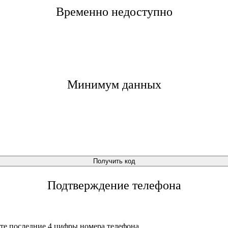
Временно недоступно
Минимум данных
Получить код
Подтверждение телефона
те последние 4 цифры номера телефона.