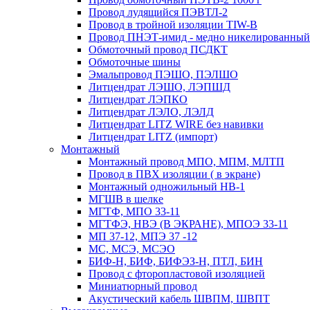
Провод лудящийся ПЭВТЛ-2
Провод в тройной изоляции TIW-B
Провод ПНЭТ-имид - медно никелированный
Обмоточный провод ПСДКТ
Обмоточные шины
Эмальпровод ПЭШО, ПЭЛШО
Литцендрат ЛЭШО, ЛЭПШД
Литцендрат ЛЭПКО
Литцендрат ЛЭЛО, ЛЭЛД
Литцендрат LITZ WIRE без навивки
Литцендрат LITZ (импорт)
Монтажный
Монтажный провод МПО, МПМ, МЛТП
Провод в ПВХ изоляции ( в экране)
Монтажный одножильный HB-1
МГШВ в шелке
МГТФ, МПО 33-11
МГТФЭ, НВЭ (В ЭКРАНЕ), МПОЭ 33-11
МП 37-12, МПЭ 37 -12
МС, МСЭ, МСЭО
БИФ-Н, БИФ, БИФЭЗ-Н, ПТЛ, БИН
Провод с фторопластовой изоляцией
Миниатюрный провод
Акустический кабель ШВПМ, ШВПТ