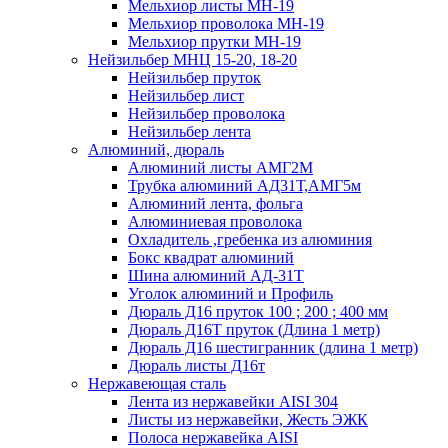
Мельхиор листы МН-19
Мельхиор проволока МН-19
Мельхиор прутки МН-19
Нейзильбер МНЦ 15-20, 18-20
Нейзильбер пруток
Нейзильбер лист
Нейзильбер проволока
Нейзильбер лента
Алюминий, дюраль
Алюминий листы АМГ2М
Трубка алюминий АД31Т,АМГ5м
Алюминий лента, фольга
Алюминиевая проволока
Охладитель ,гребенка из алюминия
Бокс квадрат алюминий
Шина алюминий АД-31Т
Уголок алюминий и Профиль
Дюраль Д16 пруток 100 ; 200 ; 400 мм
Дюраль Д16Т пруток (Длина 1 метр)
Дюраль Д16 шестигранник (длина 1 метр)
Дюраль листы Д16т
Нержавеющая сталь
Лента из нержавейки AISI 304
Листы из нержавейки, Жесть ЭЖК
Полоса нержавейка АISI