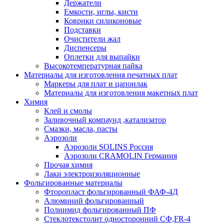
Держатели
Емкости, иглы, кисти
Коврики силиконовые
Подставки
Очистители жал
Диспенсеры
Оплетки для выпайки
Высокотемпературная пайка
Материалы для изготовления печатных плат
Маркеры для плат и цапонлак
Материалы для изготовления макетных плат
Химия
Клей и смолы
Заливочный компаунд ,катализатор
Смазки, масла, пасты
Аэрозоли
Аэрозоли SOLINS Россия
Аэрозоли CRAMOLIN Германия
Прочая химия
Лаки электроизоляционные
Фольгированные материалы
Фторопласт фольгированный ФАФ-4Д
Алюминий фольгированный
Полиимид фольгированный ПФ
Стеклотекстолит односторонний CФ,FR-4