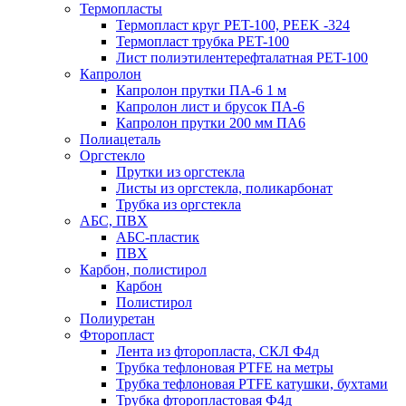
Термопласты
Термопласт круг PET-100, PEEK -324
Термопласт трубка PET-100
Лист полиэтилентерефталатная PET-100
Капролон
Капролон прутки ПА-6 1 м
Капролон лист и брусок ПА-6
Капролон прутки 200 мм ПА6
Полиацеталь
Оргстекло
Прутки из оргстекла
Листы из оргстекла, поликарбонат
Трубка из оргстекла
АБС, ПВХ
АБС-пластик
ПВХ
Карбон, полистирол
Карбон
Полистирол
Полиуретан
Фторопласт
Лента из фторопласта, СКЛ Ф4д
Трубка тефлоновая PTFE на метры
Трубка тефлоновая PTFE катушки, бухтами
Трубка фторопластовая Ф4д