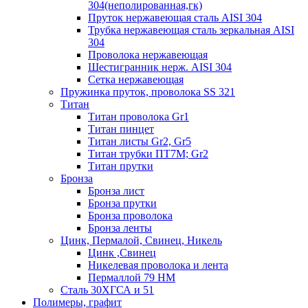
304(неполированная,гк)
Пруток нержавеющая сталь AISI 304
Трубка нержавеющая сталь зеркальная AISI
304
Проволока нержавеющая
Шестигранник нерж. AISI 304
Сетка нержавеющая
Пружинка пруток, проволока SS 321
Титан
Титан проволока Gr1
Титан пинцет
Титан листы Gr2, Gr5
Титан трубки ПТ7М; Gr2
Титан прутки
Бронза
Бронза лист
Бронза прутки
Бронза проволока
Бронза ленты
Цинк, Пермалой, Свинец, Никель
Цинк ,Свинец
Никелевая проволока и лента
Пермаллой 79 НМ
Сталь 30ХГСА и 51
Полимеры, графит