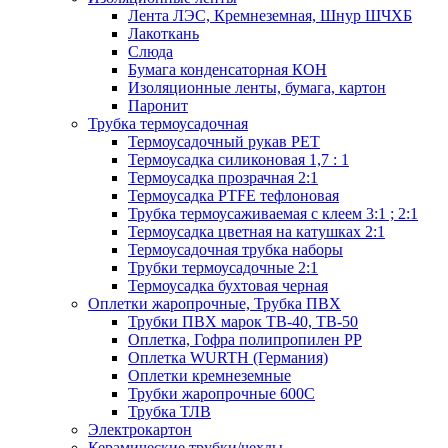
Лента ЛЭС, Кремнеземная, Шнур ШЧХБ
Лакоткань
Слюда
Бумага конденсаторная КОН
Изоляционные ленты, бумага, картон
Паронит
Трубка термоусадочная
Термоусадочный рукав PET
Термоусадка силиконовая 1,7 : 1
Термоусадка прозрачная 2:1
Термоусадка PTFE тефлоновая
Трубка термоусаживаемая с клеем 3:1 ; 2:1
Термоусадка цветная на катушках 2:1
Термоусадочная трубка наборы
Трубки термоусадочные 2:1
Термоусадка бухтовая черная
Оплетки жаропрочные, Трубка ПВХ
Трубки ПВХ марок ТВ-40, ТВ-50
Оплетка, Гофра полипропилен PP
Оплетка WURTH (Германия)
Оплетки кремнеземные
Трубки жаропрочные 600С
Трубка ТЛВ
Электрокартон
Керамические трубки/чехлы