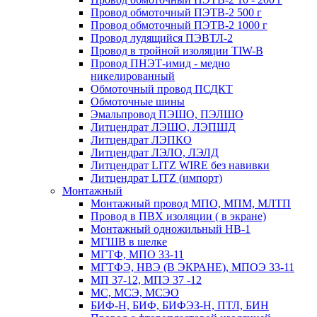
Провод обмоточный ПЭТВ-2 500 г
Провод обмоточный ПЭТВ-2 1000 г
Провод лудящийся ПЭВТЛ-2
Провод в тройной изоляции TIW-B
Провод ПНЭТ-имид - медно
никелированный
Обмоточный провод ПСДКТ
Обмоточные шины
Эмальпровод ПЭШО, ПЭЛШО
Литцендрат ЛЭШО, ЛЭПШД
Литцендрат ЛЭПКО
Литцендрат ЛЭЛО, ЛЭЛД
Литцендрат LITZ WIRE без навивки
Литцендрат LITZ (импорт)
Монтажный
Монтажный провод МПО, МПМ, МЛТП
Провод в ПВХ изоляции ( в экране)
Монтажный одножильный HB-1
МГШВ в шелке
МГТФ, МПО 33-11
МГТФЭ, НВЭ (В ЭКРАНЕ), МПОЭ 33-11
МП 37-12, МПЭ 37 -12
МС, МСЭ, МСЭО
БИФ-Н, БИФ, БИФЭЗ-Н, ПТЛ, БИН