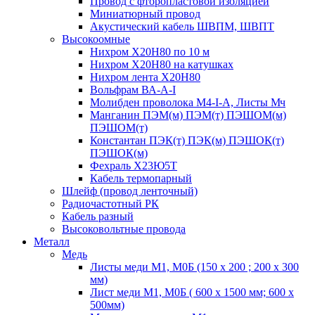
Провод с фторопластовой изоляцией
Миниатюрный провод
Акустический кабель ШВПМ, ШВПТ
Высокоомные
Нихром Х20Н80 по 10 м
Нихром Х20Н80 на катушках
Нихром лента Х20Н80
Вольфрам ВА-А-I
Молибден проволока М4-I-А, Листы Мч
Манганин ПЭМ(м) ПЭМ(т) ПЭШОМ(м)
ПЭШОМ(т)
Константан ПЭК(т) ПЭК(м) ПЭШОК(т)
ПЭШОК(м)
Фехраль Х23Ю5Т
Кабель термопарный
Шлейф (провод ленточный)
Радиочастотный РК
Кабель разный
Высоковольтные провода
Металл
Медь
Листы меди М1, М0Б (150 х 200 ; 200 х 300
мм)
Лист меди М1, М0Б ( 600 х 1500 мм; 600 х
500мм)