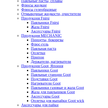
Паяльные пасты, сплавы
Флюсы жидкие
Флюсы гелеобразные
Отмывочные жидкости, очистители
Продукция Fnirsi
Паяльники Fnirsi
Жала Fnirsi
Аксессуары Fnirsi
Продукция MECHANIC
Пинцеты, бокорезы
Флюс-гель
Паяльная паста
Оплетки
Припои
Держатели, нагреватели
Продукция Goot, Япония
Паяльники Goot
Паяльные станции Goot
Подставки Goot
Нагреватели Goot
Паяльники газовые и жала Goot
Жала для паяльников Goot
Аксессуары Goot
Оплетка для выпайки Goot wick
Аксессуары для пайки