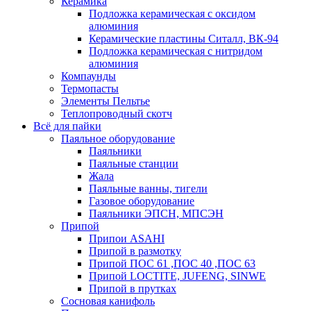
Керамика
Подложка керамическая с оксидом
алюминия
Керамические пластины Ситалл, ВК-94
Подложка керамическая с нитридом
алюминия
Компаунды
Термопасты
Элементы Пельтье
Теплопроводный скотч
Всё для пайки
Паяльное оборудование
Паяльники
Паяльные станции
Жала
Паяльные ванны, тигели
Газовое оборудование
Паяльники ЭПСН, МПСЭН
Припой
Припои ASAHI
Припой в размотку
Припой ПОС 61 ,ПОС 40 ,ПОС 63
Припой LOCTITE, JUFENG, SINWE
Припой в прутках
Сосновая канифоль