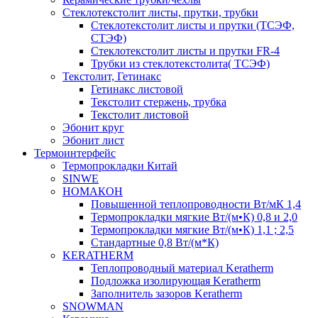
Cтеклотекстолит листы, прутки, трубки
Стеклотекстолит листы и прутки (ТСЭФ,
СТЭФ)
Стеклотекстолит листы и прутки FR-4
Трубки из стеклотекстолита( ТСЭФ)
Текстолит, Гетинакс
Гетинакс листовой
Текстолит стержень, трубка
Текстолит листовой
Эбонит круг
Эбонит лист
Термоинтерфейс
Термопрокладки Китай
SINWE
НОМАКОН
Повышенной теплопроводности Вт/мК 1,4
Термопрокладки мягкие Вт/(м•К) 0,8 и 2,0
Термопрокладки мягкие Вт/(м•К) 1,1 ; 2,5
Стандартные 0,8 Вт/(м*К)
KERATHERM
Теплопроводный материал Keratherm
Подложка изолирующая Keratherm
Заполнитель зазоров Keratherm
SNOWMAN