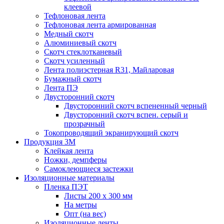
клеевой
Тефлоновая лента
Тефлоновая лента армированная
Медный скотч
Алюминиевый скотч
Скотч стеклотканевый
Скотч усиленный
Лента полиэстерная R31, Майларовая
Бумажный скотч
Лента ПЭ
Двусторонний скотч
Двусторонний скотч вспененный черный
Двусторонний скотч вспен. серый и
прозрачный
Токопроводящий экранирующий скотч
Продукция 3M
Клейкая лента
Ножки, демпферы
Самоклеющиеся застежки
Изоляционные материалы
Пленка ПЭТ
Листы 200 х 300 мм
На метры
Опт (на вес)
Изоляционные ленты