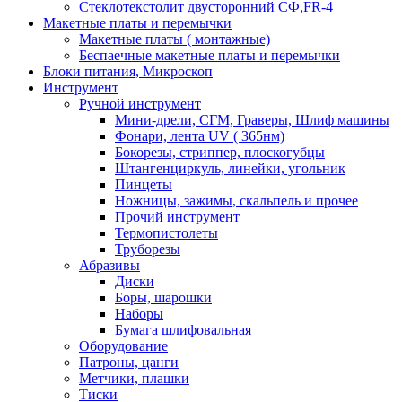
Стеклотекстолит двусторонний СФ,FR-4
Макетные платы и перемычки
Макетные платы ( монтажные)
Беспаечные макетные платы и перемычки
Блоки питания, Микроскоп
Инструмент
Ручной инструмент
Мини-дрели, СГМ, Граверы, Шлиф машины
Фонари, лента UV ( 365нм)
Бокорезы, cтриппер, плоскогубцы
Штангенциркуль, линейки, угольник
Пинцеты
Ножницы, зажимы, скальпель и прочее
Прочий инструмент
Термопистолеты
Труборезы
Абразивы
Диски
Боры, шарошки
Наборы
Бумага шлифовальная
Оборудование
Патроны, цанги
Метчики, плашки
Тиски