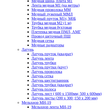
Медная шина, плита М1
Лента медная М1 (на метры)
Медная проволока ММ
Медный луженый ММЛ
Медный пруток М1т, М0Б
Трубка медная М2 (1 м)
Трубка медная бухтовая
Плетенка медная ПМЛ, АМГ
Провод щеточный ПЩ
Медная сетка
Медные радиаторы
Латунь
Латунь пруток (квадрат)
Латунь лента
Латунь трубки
Латунь прутки (круг)
Латунь проволока
Латунь сетка
Латунь шестигранник
Латунь трубки (квадрат)
Латунь полоса
Латунь лист ( 600 х 1500мм; 500 х 600мм)
Латунь листы (200 х 300 ;150 х 200 мм)
Мельхиор МН-19
Мельхиор лента МН-19