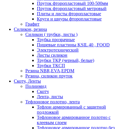
Пруток фторопластовый 100-500мм
Пруток фторопластовый метровый
Плиты и листы фторопластовые
Круги и шнуры фторопластовые
Графит
Силикон, резина
Силикон ( трубки, листы )
Трубка прозрачные
Пищевые пластины KSIL 40 , FOOD
Электротехнический
Листы силикон
Трубки ТКР (черный, белые)
Трубки ТКСП
Резина NBR,EVA,EPDM
Резина, силикон пруток
Скотч, Ленты
Полиимид
Скотч
Лента, листы
Тефлоновое полотно, лента
Тефлон армированный с защитной
подложкой
Тефлоновое армированное полотно с
клеевым слоем
Тефлоновое армированное полотно без