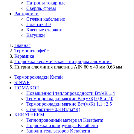
Патроны токарные
Сверла, фрезы
Расходники
Стяжки кабельные
Пластик 3D
Клеевые стержни
Катушки
Главная
Термоинтерфейс
Керамика
Подложка керамическая с нитридом алюминия
Нитрид алюминия пластина AIN 60 х 40 мм 0,63 мм
Термопрокладки Китай
SINWE
НОМАКОН
Повышенной теплопроводности Вт/мК 1,4
Термопрокладки мягкие Вт/(м•К) 0,8 и 2,0
Термопрокладки мягкие Вт/(м•К) 1,1 ; 2,5
Стандартные 0,8 Вт/(м*К)
KERATHERM
Теплопроводный материал Keratherm
Подложка изолирующая Keratherm
Заполнитель зазоров Keratherm