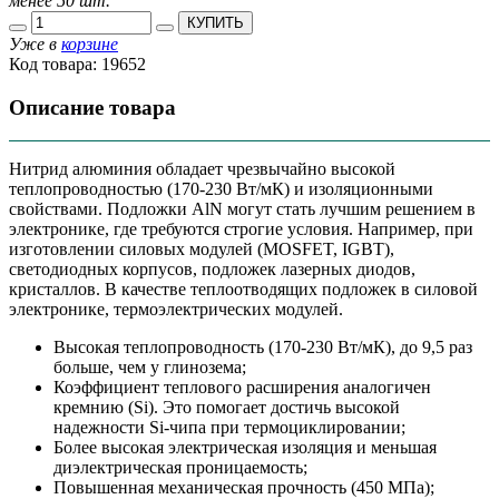
менее 50 шт.
КУПИТЬ
Уже в
корзине
Код товара:
19652
Описание товара
Нитрид алюминия обладает чрезвычайно высокой
теплопроводностью (170-230 Вт/мК) и изоляционными
свойствами. Подложки AlN могут стать лучшим решением в
электронике, где требуются строгие условия. Например, при
изготовлении силовых модулей (MOSFET, IGBT),
светодиодных корпусов, подложек лазерных диодов,
кристаллов. В качестве теплоотводящих подложек в силовой
электронике, термоэлектрических модулей.
Высокая теплопроводность (170-230 Вт/мК), до 9,5 раз
больше, чем у глинозема;
Коэффициент теплового расширения аналогичен
кремнию (Si). Это помогает достичь высокой
надежности Si-чипа при термоциклировании;
Более высокая электрическая изоляция и меньшая
диэлектрическая проницаемость;
Повышенная механическая прочность (450 МПа);