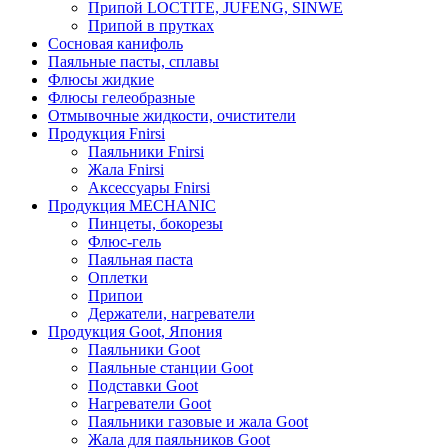
Припой LOCTITE, JUFENG, SINWE
Припой в прутках
Сосновая канифоль
Паяльные пасты, сплавы
Флюсы жидкие
Флюсы гелеобразные
Отмывочные жидкости, очистители
Продукция Fnirsi
Паяльники Fnirsi
Жала Fnirsi
Аксессуары Fnirsi
Продукция MECHANIC
Пинцеты, бокорезы
Флюс-гель
Паяльная паста
Оплетки
Припои
Держатели, нагреватели
Продукция Goot, Япония
Паяльники Goot
Паяльные станции Goot
Подставки Goot
Нагреватели Goot
Паяльники газовые и жала Goot
Жала для паяльников Goot