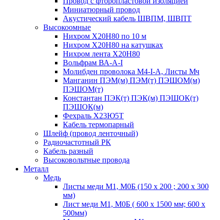
Провод с фторопластовой изоляцией
Миниатюрный провод
Акустический кабель ШВПМ, ШВПТ
Высокоомные
Нихром Х20Н80 по 10 м
Нихром Х20Н80 на катушках
Нихром лента Х20Н80
Вольфрам ВА-А-I
Молибден проволока М4-I-А, Листы Мч
Манганин ПЭМ(м) ПЭМ(т) ПЭШОМ(м)
ПЭШОМ(т)
Константан ПЭК(т) ПЭК(м) ПЭШОК(т)
ПЭШОК(м)
Фехраль Х23Ю5Т
Кабель термопарный
Шлейф (провод ленточный)
Радиочастотный РК
Кабель разный
Высоковольтные провода
Металл
Медь
Листы меди М1, М0Б (150 х 200 ; 200 х 300
мм)
Лист меди М1, М0Б ( 600 х 1500 мм; 600 х
500мм)