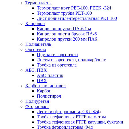
Термопласты
Термопласт круг PET-100, PEEK -324
Термопласт трубка PET-100
Лист полиэтилентерефталатная PET-100
Капролон
Капролон прутки ПА-6 1 м
Капролон лист и брусок ПА-6
Капролон прутки 200 мм ПА6
Полиацеталь
Оргстекло
Прутки из оргстекла
Листы из оргстекла, поликарбонат
Трубка из оргстекла
АБС, ПВХ
АБС-пластик
ПВХ
Карбон, полистирол
Карбон
Полистирол
Полиуретан
Фторопласт
Лента из фторопласта, СКЛ Ф4д
Трубка тефлоновая PTFE на метры
Трубка тефлоновая PTFE катушки, бухтами
Трубка фторопластовая Ф4д