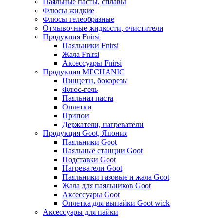
Паяльные пасты, сплавы
Флюсы жидкие
Флюсы гелеобразные
Отмывочные жидкости, очистители
Продукция Fnirsi
Паяльники Fnirsi
Жала Fnirsi
Аксессуары Fnirsi
Продукция MECHANIC
Пинцеты, бокорезы
Флюс-гель
Паяльная паста
Оплетки
Припои
Держатели, нагреватели
Продукция Goot, Япония
Паяльники Goot
Паяльные станции Goot
Подставки Goot
Нагреватели Goot
Паяльники газовые и жала Goot
Жала для паяльников Goot
Аксессуары Goot
Оплетка для выпайки Goot wick
Аксессуары для пайки