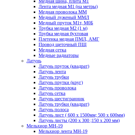
Медная шина, плита М1
Лента медная М1 (на метры)
Медная проволока ММ
Медный луженый ММЛ
Медный пруток М1т, М0Б
Трубка медная М2 (1 м)
Трубка медная бухтовая
Плетенка медная ПМЛ, АМГ
Провод щеточный ПЩ
Медная сетка
Медные радиаторы
Латунь
Латунь пруток (квадрат)
Латунь лента
Латунь трубки
Латунь прутки (круг)
Латунь проволока
Латунь сетка
Латунь шестигранник
Латунь трубки (квадрат)
Латунь полоса
Латунь лист ( 600 х 1500мм; 500 х 600мм)
Латунь листы (200 х 300 ;150 х 200 мм)
Мельхиор МН-19
Мельхиор лента МН-19