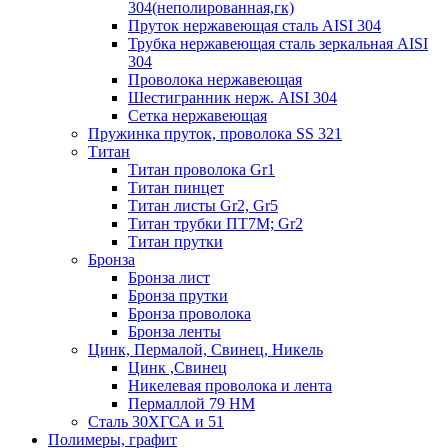
304(неполированная,гк)
Пруток нержавеющая сталь AISI 304
Трубка нержавеющая сталь зеркальная AISI
304
Проволока нержавеющая
Шестигранник нерж. AISI 304
Сетка нержавеющая
Пружинка пруток, проволока SS 321
Титан
Титан проволока Gr1
Титан пинцет
Титан листы Gr2, Gr5
Титан трубки ПТ7М; Gr2
Титан прутки
Бронза
Бронза лист
Бронза прутки
Бронза проволока
Бронза ленты
Цинк, Пермалой, Свинец, Никель
Цинк ,Свинец
Никелевая проволока и лента
Пермаллой 79 НМ
Сталь 30ХГСА и 51
Полимеры, графит