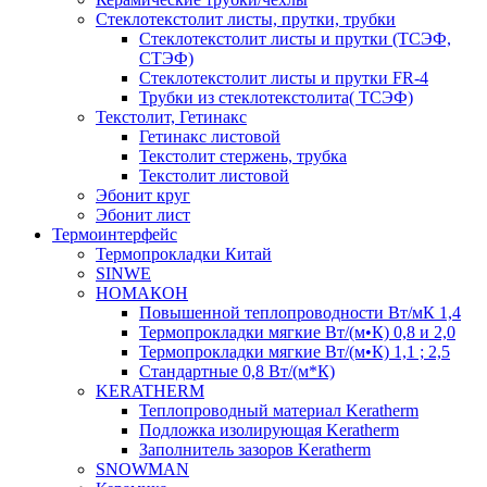
Cтеклотекстолит листы, прутки, трубки
Стеклотекстолит листы и прутки (ТСЭФ,
СТЭФ)
Стеклотекстолит листы и прутки FR-4
Трубки из стеклотекстолита( ТСЭФ)
Текстолит, Гетинакс
Гетинакс листовой
Текстолит стержень, трубка
Текстолит листовой
Эбонит круг
Эбонит лист
Термоинтерфейс
Термопрокладки Китай
SINWE
НОМАКОН
Повышенной теплопроводности Вт/мК 1,4
Термопрокладки мягкие Вт/(м•К) 0,8 и 2,0
Термопрокладки мягкие Вт/(м•К) 1,1 ; 2,5
Стандартные 0,8 Вт/(м*К)
KERATHERM
Теплопроводный материал Keratherm
Подложка изолирующая Keratherm
Заполнитель зазоров Keratherm
SNOWMAN