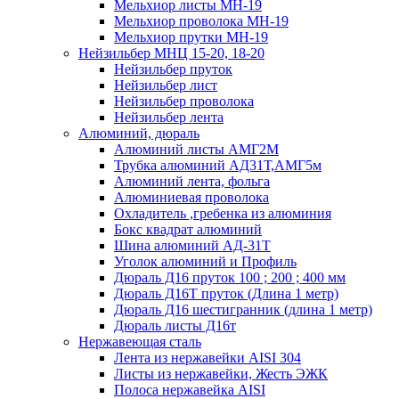
Мельхиор листы МН-19
Мельхиор проволока МН-19
Мельхиор прутки МН-19
Нейзильбер МНЦ 15-20, 18-20
Нейзильбер пруток
Нейзильбер лист
Нейзильбер проволока
Нейзильбер лента
Алюминий, дюраль
Алюминий листы АМГ2М
Трубка алюминий АД31Т,АМГ5м
Алюминий лента, фольга
Алюминиевая проволока
Охладитель ,гребенка из алюминия
Бокс квадрат алюминий
Шина алюминий АД-31Т
Уголок алюминий и Профиль
Дюраль Д16 пруток 100 ; 200 ; 400 мм
Дюраль Д16Т пруток (Длина 1 метр)
Дюраль Д16 шестигранник (длина 1 метр)
Дюраль листы Д16т
Нержавеющая сталь
Лента из нержавейки AISI 304
Листы из нержавейки, Жесть ЭЖК
Полоса нержавейка АISI