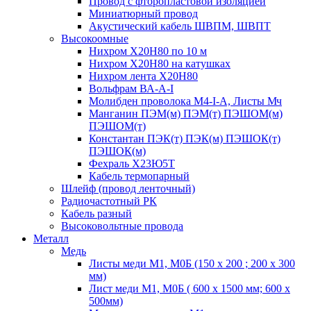
Провод с фторопластовой изоляцией
Миниатюрный провод
Акустический кабель ШВПМ, ШВПТ
Высокоомные
Нихром Х20Н80 по 10 м
Нихром Х20Н80 на катушках
Нихром лента Х20Н80
Вольфрам ВА-А-I
Молибден проволока М4-I-А, Листы Мч
Манганин ПЭМ(м) ПЭМ(т) ПЭШОМ(м)
ПЭШОМ(т)
Константан ПЭК(т) ПЭК(м) ПЭШОК(т)
ПЭШОК(м)
Фехраль Х23Ю5Т
Кабель термопарный
Шлейф (провод ленточный)
Радиочастотный РК
Кабель разный
Высоковольтные провода
Металл
Медь
Листы меди М1, М0Б (150 х 200 ; 200 х 300
мм)
Лист меди М1, М0Б ( 600 х 1500 мм; 600 х
500мм)