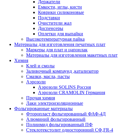
Держатели
Емкости, иглы, кисти
Коврики силиконовые
Подставки
Очистители жал
Диспенсеры
Оплетки для выпайки
Высокотемпературная пайка
Материалы для изготовления печатных плат
Маркеры для плат и цапонлак
Материалы для изготовления макетных плат
Химия
Клей и смолы
Заливочный компаунд ,катализатор
Смазки, масла, пасты
Аэрозоли
Аэрозоли SOLINS Россия
Аэрозоли CRAMOLIN Германия
Прочая химия
Лаки электроизоляционные
Фольгированные материалы
Фторопласт фольгированный ФАФ-4Д
Алюминий фольгированный
Полиимид фольгированный ПФ
Стеклотекстолит односторонний CФ,FR-4