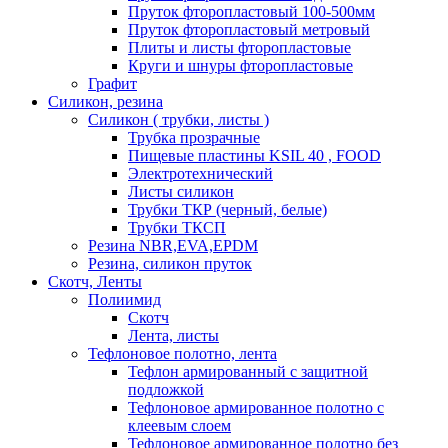
Пруток фторопластовый 100-500мм
Пруток фторопластовый метровый
Плиты и листы фторопластовые
Круги и шнуры фторопластовые
Графит
Силикон, резина
Силикон ( трубки, листы )
Трубка прозрачные
Пищевые пластины KSIL 40 , FOOD
Электротехнический
Листы силикон
Трубки ТКР (черный, белые)
Трубки ТКСП
Резина NBR,EVA,EPDM
Резина, силикон пруток
Скотч, Ленты
Полиимид
Скотч
Лента, листы
Тефлоновое полотно, лента
Тефлон армированный с защитной
подложкой
Тефлоновое армированное полотно с
клеевым слоем
Тефлоновое армированное полотно без