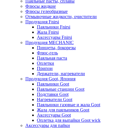
Паяльные пасты, сплавы
Флюсы жидкие
Флюсы гелеобразные
Отмывочные жидкости, очистители
Продукция Fnirsi
Паяльники Fnirsi
Жала Fnirsi
Аксессуары Fnirsi
Продукция MECHANIC
Пинцеты, бокорезы
Флюс-гель
Паяльная паста
Оплетки
Припои
Держатели, нагреватели
Продукция Goot, Япония
Паяльники Goot
Паяльные станции Goot
Подставки Goot
Нагреватели Goot
Паяльники газовые и жала Goot
Жала для паяльников Goot
Аксессуары Goot
Оплетка для выпайки Goot wick
Аксессуары для пайки