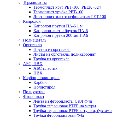
Термопласты
Термопласт круг PET-100, PEEK -324
Термопласт трубка PET-100
Лист полиэтилентерефталатная PET-100
Капролон
Капролон прутки ПА-6 1 м
Капролон лист и брусок ПА-6
Капролон прутки 200 мм ПА6
Полиацеталь
Оргстекло
Прутки из оргстекла
Листы из оргстекла, поликарбонат
Трубка из оргстекла
АБС, ПВХ
АБС-пластик
ПВХ
Карбон, полистирол
Карбон
Полистирол
Полиуретан
Фторопласт
Лента из фторопласта, СКЛ Ф4д
Трубка тефлоновая PTFE на метры
Трубка тефлоновая PTFE катушки, бухтами
Трубка фторопластовая Ф4д