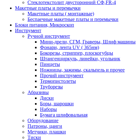
Стеклотекстолит двусторонний СФ,FR-4
Макетные платы и перемычки
Макетные платы ( монтажные)
Беспаечные макетные платы и перемычки
Блоки питания, Микроскоп
Инструмент
Ручной инструмент
Мини-дрели, СГМ, Граверы, Шлиф машины
Фонари, лента UV ( 365нм)
Бокорезы, cтриппер, плоскогубцы
Штангенциркуль, линейки, угольник
Пинцеты
Ножницы, зажимы, скальпель и прочее
Прочий инструмент
Термопистолеты
Труборезы
Абразивы
Диски
Боры, шарошки
Наборы
Бумага шлифовальная
Оборудование
Патроны, цанги
Метчики, плашки
Тиски