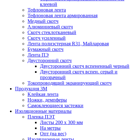
клеевой
Тефлоновая лента
Тефлоновая лента армированная
Медный скотч
Алюминиевый скотч
Скотч стеклотканевый
Скотч усиленный
Лента полиэстерная R31, Майларовая
Бумажный скотч
Лента ПЭ
Двусторонний скотч
Двусторонний скотч вспененный черный
Двусторонний скотч вспен. серый и
прозрачный
Токопроводящий экранирующий скотч
Продукция 3M
Клейкая лента
Ножки, демпферы
Самоклеющиеся застежки
Изоляционные материалы
Пленка ПЭТ
Листы 200 х 300 мм
На метры
Опт (на вес)
Изоляционные ленты