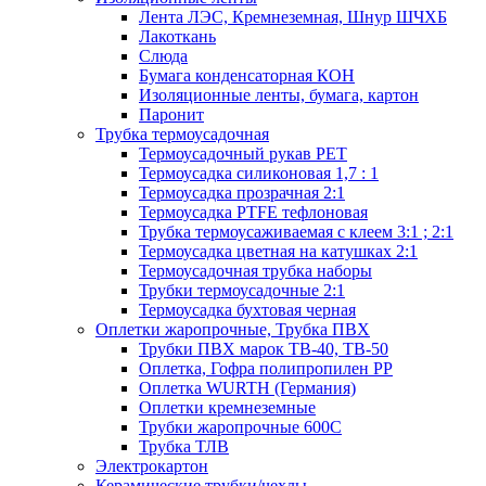
Лента ЛЭС, Кремнеземная, Шнур ШЧХБ
Лакоткань
Слюда
Бумага конденсаторная КОН
Изоляционные ленты, бумага, картон
Паронит
Трубка термоусадочная
Термоусадочный рукав PET
Термоусадка силиконовая 1,7 : 1
Термоусадка прозрачная 2:1
Термоусадка PTFE тефлоновая
Трубка термоусаживаемая с клеем 3:1 ; 2:1
Термоусадка цветная на катушках 2:1
Термоусадочная трубка наборы
Трубки термоусадочные 2:1
Термоусадка бухтовая черная
Оплетки жаропрочные, Трубка ПВХ
Трубки ПВХ марок ТВ-40, ТВ-50
Оплетка, Гофра полипропилен PP
Оплетка WURTH (Германия)
Оплетки кремнеземные
Трубки жаропрочные 600С
Трубка ТЛВ
Электрокартон
Керамические трубки/чехлы