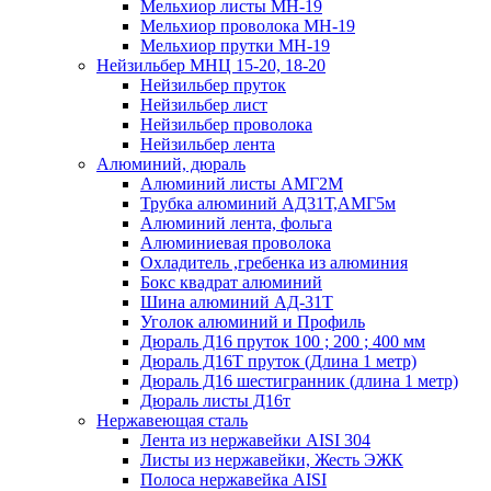
Мельхиор листы МН-19
Мельхиор проволока МН-19
Мельхиор прутки МН-19
Нейзильбер МНЦ 15-20, 18-20
Нейзильбер пруток
Нейзильбер лист
Нейзильбер проволока
Нейзильбер лента
Алюминий, дюраль
Алюминий листы АМГ2М
Трубка алюминий АД31Т,АМГ5м
Алюминий лента, фольга
Алюминиевая проволока
Охладитель ,гребенка из алюминия
Бокс квадрат алюминий
Шина алюминий АД-31Т
Уголок алюминий и Профиль
Дюраль Д16 пруток 100 ; 200 ; 400 мм
Дюраль Д16Т пруток (Длина 1 метр)
Дюраль Д16 шестигранник (длина 1 метр)
Дюраль листы Д16т
Нержавеющая сталь
Лента из нержавейки AISI 304
Листы из нержавейки, Жесть ЭЖК
Полоса нержавейка АISI