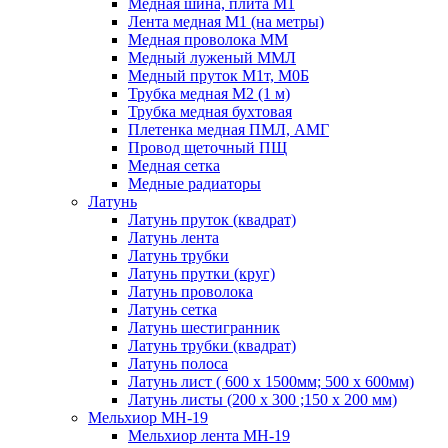
Медная шина, плита М1
Лента медная М1 (на метры)
Медная проволока ММ
Медный луженый ММЛ
Медный пруток М1т, М0Б
Трубка медная М2 (1 м)
Трубка медная бухтовая
Плетенка медная ПМЛ, АМГ
Провод щеточный ПЩ
Медная сетка
Медные радиаторы
Латунь
Латунь пруток (квадрат)
Латунь лента
Латунь трубки
Латунь прутки (круг)
Латунь проволока
Латунь сетка
Латунь шестигранник
Латунь трубки (квадрат)
Латунь полоса
Латунь лист ( 600 х 1500мм; 500 х 600мм)
Латунь листы (200 х 300 ;150 х 200 мм)
Мельхиор МН-19
Мельхиор лента МН-19