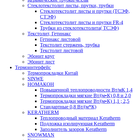
Cтеклотекстолит листы, прутки, трубки
Стеклотекстолит листы и прутки (ТСЭФ,
СТЭФ)
Стеклотекстолит листы и прутки FR-4
Трубки из стеклотекстолита( ТСЭФ)
Текстолит, Гетинакс
Гетинакс листовой
Текстолит стержень, трубка
Текстолит листовой
Эбонит круг
Эбонит лист
Термоинтерфейс
Термопрокладки Китай
SINWE
НОМАКОН
Повышенной теплопроводности Вт/мК 1,4
Термопрокладки мягкие Вт/(м•К) 0,8 и 2,0
Термопрокладки мягкие Вт/(м•К) 1,1 ; 2,5
Стандартные 0,8 Вт/(м*К)
KERATHERM
Теплопроводный материал Keratherm
Подложка изолирующая Keratherm
Заполнитель зазоров Keratherm
SNOWMAN