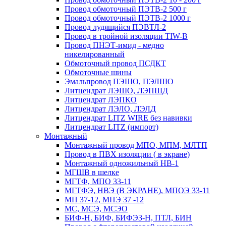
Провод обмоточный ПЭТВ-2 500 г
Провод обмоточный ПЭТВ-2 1000 г
Провод лудящийся ПЭВТЛ-2
Провод в тройной изоляции TIW-B
Провод ПНЭТ-имид - медно
никелированный
Обмоточный провод ПСДКТ
Обмоточные шины
Эмальпровод ПЭШО, ПЭЛШО
Литцендрат ЛЭШО, ЛЭПШД
Литцендрат ЛЭПКО
Литцендрат ЛЭЛО, ЛЭЛД
Литцендрат LITZ WIRE без навивки
Литцендрат LITZ (импорт)
Монтажный
Монтажный провод МПО, МПМ, МЛТП
Провод в ПВХ изоляции ( в экране)
Монтажный одножильный HB-1
МГШВ в шелке
МГТФ, МПО 33-11
МГТФЭ, НВЭ (В ЭКРАНЕ), МПОЭ 33-11
МП 37-12, МПЭ 37 -12
МС, МСЭ, МСЭО
БИФ-Н, БИФ, БИФЭЗ-Н, ПТЛ, БИН