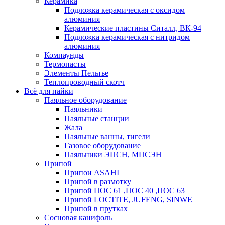
Керамика
Подложка керамическая с оксидом
алюминия
Керамические пластины Ситалл, ВК-94
Подложка керамическая с нитридом
алюминия
Компаунды
Термопасты
Элементы Пельтье
Теплопроводный скотч
Всё для пайки
Паяльное оборудование
Паяльники
Паяльные станции
Жала
Паяльные ванны, тигели
Газовое оборудование
Паяльники ЭПСН, МПСЭН
Припой
Припои ASAHI
Припой в размотку
Припой ПОС 61 ,ПОС 40 ,ПОС 63
Припой LOCTITE, JUFENG, SINWE
Припой в прутках
Сосновая канифоль