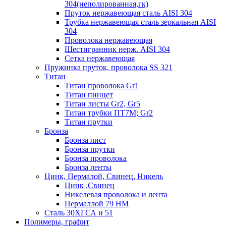
304(неполированная,гк)
Пруток нержавеющая сталь AISI 304
Трубка нержавеющая сталь зеркальная AISI
304
Проволока нержавеющая
Шестигранник нерж. AISI 304
Сетка нержавеющая
Пружинка пруток, проволока SS 321
Титан
Титан проволока Gr1
Титан пинцет
Титан листы Gr2, Gr5
Титан трубки ПТ7М; Gr2
Титан прутки
Бронза
Бронза лист
Бронза прутки
Бронза проволока
Бронза ленты
Цинк, Пермалой, Свинец, Никель
Цинк ,Свинец
Никелевая проволока и лента
Пермаллой 79 НМ
Сталь 30ХГСА и 51
Полимеры, графит