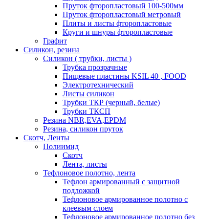
Пруток фторопластовый 100-500мм
Пруток фторопластовый метровый
Плиты и листы фторопластовые
Круги и шнуры фторопластовые
Графит
Силикон, резина
Силикон ( трубки, листы )
Трубка прозрачные
Пищевые пластины KSIL 40 , FOOD
Электротехнический
Листы силикон
Трубки ТКР (черный, белые)
Трубки ТКСП
Резина NBR,EVA,EPDM
Резина, силикон пруток
Скотч, Ленты
Полиимид
Скотч
Лента, листы
Тефлоновое полотно, лента
Тефлон армированный с защитной
подложкой
Тефлоновое армированное полотно с
клеевым слоем
Тефлоновое армированное полотно без