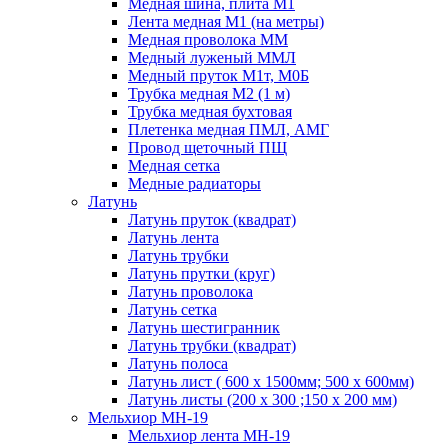
Медная шина, плита М1
Лента медная М1 (на метры)
Медная проволока ММ
Медный луженый ММЛ
Медный пруток М1т, М0Б
Трубка медная М2 (1 м)
Трубка медная бухтовая
Плетенка медная ПМЛ, АМГ
Провод щеточный ПЩ
Медная сетка
Медные радиаторы
Латунь
Латунь пруток (квадрат)
Латунь лента
Латунь трубки
Латунь прутки (круг)
Латунь проволока
Латунь сетка
Латунь шестигранник
Латунь трубки (квадрат)
Латунь полоса
Латунь лист ( 600 х 1500мм; 500 х 600мм)
Латунь листы (200 х 300 ;150 х 200 мм)
Мельхиор МН-19
Мельхиор лента МН-19