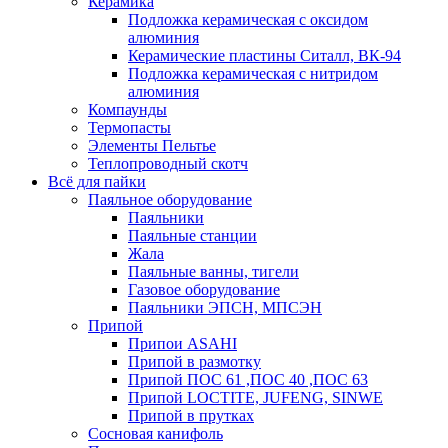
Керамика
Подложка керамическая с оксидом
алюминия
Керамические пластины Ситалл, ВК-94
Подложка керамическая с нитридом
алюминия
Компаунды
Термопасты
Элементы Пельтье
Теплопроводный скотч
Всё для пайки
Паяльное оборудование
Паяльники
Паяльные станции
Жала
Паяльные ванны, тигели
Газовое оборудование
Паяльники ЭПСН, МПСЭН
Припой
Припои ASAHI
Припой в размотку
Припой ПОС 61 ,ПОС 40 ,ПОС 63
Припой LOCTITE, JUFENG, SINWE
Припой в прутках
Сосновая канифоль