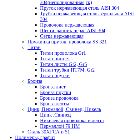
304(неполированная,гк)
Пруток нержавеющая сталь AISI 304
Трубка нержавеющая сталь зеркальная AISI
304
Проволока нержавеющая
Шестигранник нерж. AISI 304
Сетка нержавеющая
Пружинка пруток, проволока SS 321
Титан
Титан проволока Gr1
Титан пинцет
Титан листы Gr2, Gr5
Титан трубки ПТ7М; Gr2
Титан прутки
Бронза
Бронза лист
Бронза прутки
Бронза проволока
Бронза ленты
Цинк, Пермалой, Свинец, Никель
Цинк ,Свинец
Никелевая проволока и лента
Пермаллой 79 НМ
Сталь 30ХГСА и 51
Полимеры, графит