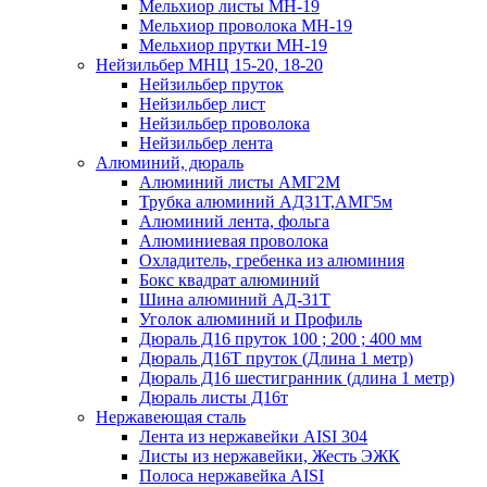
Мельхиор листы МН-19
Мельхиор проволока МН-19
Мельхиор прутки МН-19
Нейзильбер МНЦ 15-20, 18-20
Нейзильбер пруток
Нейзильбер лист
Нейзильбер проволока
Нейзильбер лента
Алюминий, дюраль
Алюминий листы АМГ2М
Трубка алюминий АД31Т,АМГ5м
Алюминий лента, фольга
Алюминиевая проволока
Охладитель, гребенка из алюминия
Бокс квадрат алюминий
Шина алюминий АД-31Т
Уголок алюминий и Профиль
Дюраль Д16 пруток 100 ; 200 ; 400 мм
Дюраль Д16Т пруток (Длина 1 метр)
Дюраль Д16 шестигранник (длина 1 метр)
Дюраль листы Д16т
Нержавеющая сталь
Лента из нержавейки AISI 304
Листы из нержавейки, Жесть ЭЖК
Полоса нержавейка АISI