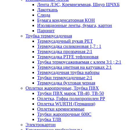
Лента ЛЭС, Кремнеземная, Шнур ШЧХБ
Лакоткань
Слюда
Бумага конденсаторная КОН
Изоляционные ленты, бумага, картон
Паронит
Трубка термоусадочная
Термоусадочный рукав PET
Термоусадка силиконовая 1,7 : 1
Термоусадка прозрачная 2:1
Термоусадка PTFE тефлоновая
Трубка термоусаживаемая с клеем 3:1 ; 2:1
Термоусадка цветная на катушках 2:1
Термоусадочная трубка наборы
Трубки термоусадочные 2:1
Термоусадка бухтовая черная
Оплетки жаропрочные, Трубка ПВХ
Трубки ПВХ марок ТВ-40, ТВ-50
Оплетка, Гофра полипропилен PP
Оплетка WURTH (Германия)
Оплетки кремнеземные
Трубки жаропрочные 600С
Трубка ТЛВ
Электрокартон
Керамические трубки/чехлы