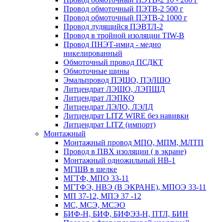
Провод обмоточный ПЭТВ-2 500 г
Провод обмоточный ПЭТВ-2 1000 г
Провод лудящийся ПЭВТЛ-2
Провод в тройной изоляции TIW-B
Провод ПНЭТ-имид - медно
никелированный
Обмоточный провод ПСДКТ
Обмоточные шины
Эмальпровод ПЭШО, ПЭЛШО
Литцендрат ЛЭШО, ЛЭПШД
Литцендрат ЛЭПКО
Литцендрат ЛЭЛО, ЛЭЛД
Литцендрат LITZ WIRE без навивки
Литцендрат LITZ (импорт)
Монтажный
Монтажный провод МПО, МПМ, МЛТП
Провод в ПВХ изоляции ( в экране)
Монтажный одножильный HB-1
МГШВ в шелке
МГТФ, МПО 33-11
МГТФЭ, НВЭ (В ЭКРАНЕ), МПОЭ 33-11
МП 37-12, МПЭ 37 -12
МС, МСЭ, МСЭО
БИФ-Н, БИФ, БИФЭЗ-Н, ПТЛ, БИН