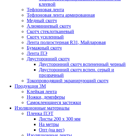
клеевой
Тефлоновая лента
Тефлоновая лента армированная
Медный скотч
Алюминиевый скотч
Скотч стеклотканевый
Скотч усиленный
Лента полиэстерная R31, Майларовая
Бумажный скотч
Лента ПЭ
Двусторонний скотч
Двусторонний скотч вспененный черный
Двусторонний скотч вспен. серый и
прозрачный
Токопроводящий экранирующий скотч
Продукция 3M
Клейкая лента
Ножки, демпферы
Самоклеющиеся застежки
Изоляционные материалы
Пленка ПЭТ
Листы 200 х 300 мм
На метры
Опт (на вес)
Изоляционные ленты