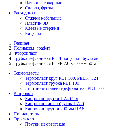
Патроны токарные
Сверла, фрезы
Расходники
Стяжки кабельные
Пластик 3D
Клеевые стержни
Катушки
Главная
Полимеры, графит
Фторопласт
Трубка тефлоновая PTFE катушки, бухтами
Трубка тефлоновая PTFE 7,0 х 1,0 мм 50 м
Термопласты
Термопласт круг PET-100, PEEK -324
Термопласт трубка PET-100
Лист полиэтилентерефталатная PET-100
Капролон
Капролон прутки ПА-6 1 м
Капролон лист и брусок ПА-6
Капролон прутки 200 мм ПА6
Полиацеталь
Оргстекло
Прутки из оргстекла