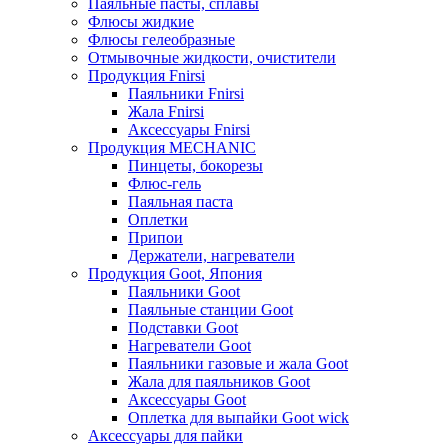
Паяльные пасты, сплавы
Флюсы жидкие
Флюсы гелеобразные
Отмывочные жидкости, очистители
Продукция Fnirsi
Паяльники Fnirsi
Жала Fnirsi
Аксессуары Fnirsi
Продукция MECHANIC
Пинцеты, бокорезы
Флюс-гель
Паяльная паста
Оплетки
Припои
Держатели, нагреватели
Продукция Goot, Япония
Паяльники Goot
Паяльные станции Goot
Подставки Goot
Нагреватели Goot
Паяльники газовые и жала Goot
Жала для паяльников Goot
Аксессуары Goot
Оплетка для выпайки Goot wick
Аксессуары для пайки