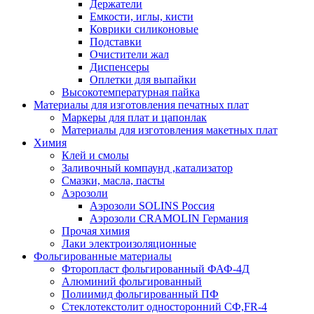
Держатели
Емкости, иглы, кисти
Коврики силиконовые
Подставки
Очистители жал
Диспенсеры
Оплетки для выпайки
Высокотемпературная пайка
Материалы для изготовления печатных плат
Маркеры для плат и цапонлак
Материалы для изготовления макетных плат
Химия
Клей и смолы
Заливочный компаунд ,катализатор
Смазки, масла, пасты
Аэрозоли
Аэрозоли SOLINS Россия
Аэрозоли CRAMOLIN Германия
Прочая химия
Лаки электроизоляционные
Фольгированные материалы
Фторопласт фольгированный ФАФ-4Д
Алюминий фольгированный
Полиимид фольгированный ПФ
Стеклотекстолит односторонний CФ,FR-4