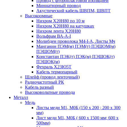
Провод с фторопластовой изоляцией
Миниатюрный провод
Акустический кабель ШВПМ, ШВПТ
Высокоомные
Нихром Х20Н80 по 10 м
Нихром Х20Н80 на катушках
Нихром лента Х20Н80
Вольфрам ВА-А-I
Молибден проволока М4-I-А, Листы Мч
Манганин ПЭМ(м) ПЭМ(т) ПЭШОМ(м)
ПЭШОМ(т)
Константан ПЭК(т) ПЭК(м) ПЭШОК(т)
ПЭШОК(м)
Фехраль Х23Ю5Т
Кабель термопарный
Шлейф (провод ленточный)
Радиочастотный РК
Кабель разный
Высоковольтные провода
Металл
Медь
Листы меди М1, М0Б (150 х 200 ; 200 х 300
мм)
Лист меди М1, М0Б ( 600 х 1500 мм; 600 х
500мм)