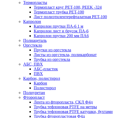
Термопласты
Термопласт круг PET-100, PEEK -324
Термопласт трубка PET-100
Лист полиэтилентерефталатная PET-100
Капролон
Капролон прутки ПА-6 1 м
Капролон лист и брусок ПА-6
Капролон прутки 200 мм ПА6
Полиацеталь
Оргстекло
Прутки из оргстекла
Листы из оргстекла, поликарбонат
Трубка из оргстекла
АБС, ПВХ
АБС-пластик
ПВХ
Карбон, полистирол
Карбон
Полистирол
Полиуретан
Фторопласт
Лента из фторопласта, СКЛ Ф4д
Трубка тефлоновая PTFE на метры
Трубка тефлоновая PTFE катушки, бухтами
Трубка фторопластовая Ф4д