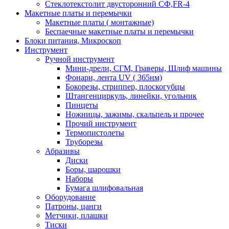
Стеклотекстолит двусторонний СФ,FR-4
Макетные платы и перемычки
Макетные платы ( монтажные)
Беспаечные макетные платы и перемычки
Блоки питания, Микроскоп
Инструмент
Ручной инструмент
Мини-дрели, СГМ, Граверы, Шлиф машины
Фонари, лента UV ( 365нм)
Бокорезы, cтриппер, плоскогубцы
Штангенциркуль, линейки, угольник
Пинцеты
Ножницы, зажимы, скальпель и прочее
Прочий инструмент
Термопистолеты
Труборезы
Абразивы
Диски
Боры, шарошки
Наборы
Бумага шлифовальная
Оборудование
Патроны, цанги
Метчики, плашки
Тиски