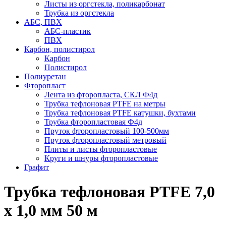
Листы из оргстекла, поликарбонат
Трубка из оргстекла
АБС, ПВХ
АБС-пластик
ПВХ
Карбон, полистирол
Карбон
Полистирол
Полиуретан
Фторопласт
Лента из фторопласта, СКЛ Ф4д
Трубка тефлоновая PTFE на метры
Трубка тефлоновая PTFE катушки, бухтами
Трубка фторопластовая Ф4д
Пруток фторопластовый 100-500мм
Пруток фторопластовый метровый
Плиты и листы фторопластовые
Круги и шнуры фторопластовые
Графит
Трубка тефлоновая PTFE 7,0
х 1,0 мм 50 м