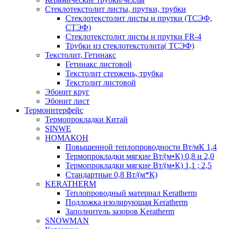
Cтеклотекстолит листы, прутки, трубки
Стеклотекстолит листы и прутки (ТСЭФ,
СТЭФ)
Стеклотекстолит листы и прутки FR-4
Трубки из стеклотекстолита( ТСЭФ)
Текстолит, Гетинакс
Гетинакс листовой
Текстолит стержень, трубка
Текстолит листовой
Эбонит круг
Эбонит лист
Термоинтерфейс
Термопрокладки Китай
SINWE
НОМАКОН
Повышенной теплопроводности Вт/мК 1,4
Термопрокладки мягкие Вт/(м•К) 0,8 и 2,0
Термопрокладки мягкие Вт/(м•К) 1,1 ; 2,5
Стандартные 0,8 Вт/(м*К)
KERATHERM
Теплопроводный материал Keratherm
Подложка изолирующая Keratherm
Заполнитель зазоров Keratherm
SNOWMAN