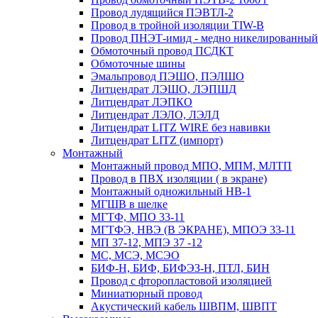
Провод лудящийся ПЭВТЛ-2
Провод в тройной изоляции TIW-B
Провод ПНЭТ-имид - медно никелированный
Обмоточный провод ПСДКТ
Обмоточные шины
Эмальпровод ПЭШО, ПЭЛШО
Литцендрат ЛЭШО, ЛЭПШД
Литцендрат ЛЭПКО
Литцендрат ЛЭЛО, ЛЭЛД
Литцендрат LITZ WIRE без навивки
Литцендрат LITZ (импорт)
Монтажный
Монтажный провод МПО, МПМ, МЛТП
Провод в ПВХ изоляции ( в экране)
Монтажный одножильный HB-1
МГШВ в шелке
МГТФ, МПО 33-11
МГТФЭ, НВЭ (В ЭКРАНЕ), МПОЭ 33-11
МП 37-12, МПЭ 37 -12
МС, МСЭ, МСЭО
БИФ-Н, БИФ, БИФЭЗ-Н, ПТЛ, БИН
Провод с фторопластовой изоляцией
Миниатюрный провод
Акустический кабель ШВПМ, ШВПТ