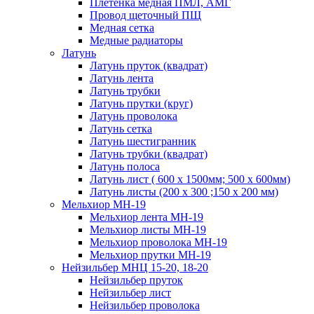
Плетенка медная ПМЛ, АМГ
Провод щеточный ПЩ
Медная сетка
Медные радиаторы
Латунь
Латунь пруток (квадрат)
Латунь лента
Латунь трубки
Латунь прутки (круг)
Латунь проволока
Латунь сетка
Латунь шестигранник
Латунь трубки (квадрат)
Латунь полоса
Латунь лист ( 600 х 1500мм; 500 х 600мм)
Латунь листы (200 х 300 ;150 х 200 мм)
Мельхиор МН-19
Мельхиор лента МН-19
Мельхиор листы МН-19
Мельхиор проволока МН-19
Мельхиор прутки МН-19
Нейзильбер МНЦ 15-20, 18-20
Нейзильбер пруток
Нейзильбер лист
Нейзильбер проволока