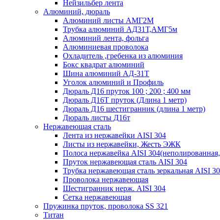
Нейзильбер лента
Алюминий, дюраль
Алюминий листы АМГ2М
Трубка алюминий АД31Т,АМГ5м
Алюминий лента, фольга
Алюминиевая проволока
Охладитель ,гребенка из алюминия
Бокс квадрат алюминий
Шина алюминий АД-31Т
Уголок алюминий и Профиль
Дюраль Д16 пруток 100 ; 200 ; 400 мм
Дюраль Д16Т пруток (Длина 1 метр)
Дюраль Д16 шестигранник (длина 1 метр)
Дюраль листы Д16т
Нержавеющая сталь
Лента из нержавейки AISI 304
Листы из нержавейки, Жесть ЭЖК
Полоса нержавейка АISI 304(неполированная,
Пруток нержавеющая сталь AISI 304
Трубка нержавеющая сталь зеркальная AISI 3
Проволока нержавеющая
Шестигранник нерж. AISI 304
Сетка нержавеющая
Пружинка пруток, проволока SS 321
Титан