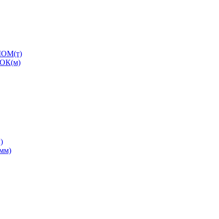
ОМ(т)
ОК(м)
)
0мм)