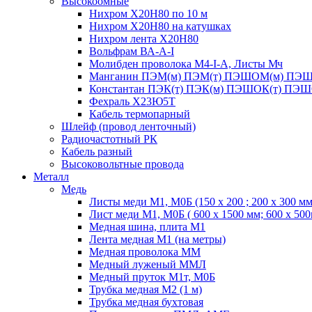
Высокоомные
Нихром Х20Н80 по 10 м
Нихром Х20Н80 на катушках
Нихром лента Х20Н80
Вольфрам ВА-А-I
Молибден проволока М4-I-А, Листы Мч
Манганин ПЭМ(м) ПЭМ(т) ПЭШОМ(м) ПЭШ
Константан ПЭК(т) ПЭК(м) ПЭШОК(т) ПЭШ
Фехраль Х23Ю5Т
Кабель термопарный
Шлейф (провод ленточный)
Радиочастотный РК
Кабель разный
Высоковольтные провода
Металл
Медь
Листы меди М1, М0Б (150 х 200 ; 200 х 300 мм
Лист меди М1, М0Б ( 600 х 1500 мм; 600 х 50
Медная шина, плита М1
Лента медная М1 (на метры)
Медная проволока ММ
Медный луженый ММЛ
Медный пруток М1т, М0Б
Трубка медная М2 (1 м)
Трубка медная бухтовая