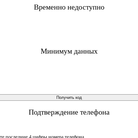
Временно недоступно
Минимум данных
Получить код
Подтверждение телефона
те последние 4 цифры номера телефона.