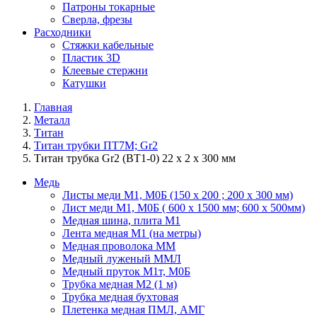
Патроны токарные
Сверла, фрезы
Расходники
Стяжки кабельные
Пластик 3D
Клеевые стержни
Катушки
Главная
Металл
Титан
Титан трубки ПТ7М; Gr2
Титан трубка Gr2 (ВТ1-0) 22 х 2 х 300 мм
Медь
Листы меди М1, М0Б (150 х 200 ; 200 х 300 мм)
Лист меди М1, М0Б ( 600 х 1500 мм; 600 х 500мм)
Медная шина, плита М1
Лента медная М1 (на метры)
Медная проволока ММ
Медный луженый ММЛ
Медный пруток М1т, М0Б
Трубка медная М2 (1 м)
Трубка медная бухтовая
Плетенка медная ПМЛ, АМГ