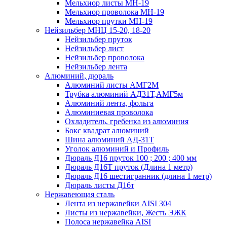
Мельхиор листы МН-19
Мельхиор проволока МН-19
Мельхиор прутки МН-19
Нейзильбер МНЦ 15-20, 18-20
Нейзильбер пруток
Нейзильбер лист
Нейзильбер проволока
Нейзильбер лента
Алюминий, дюраль
Алюминий листы АМГ2М
Трубка алюминий АД31Т,АМГ5м
Алюминий лента, фольга
Алюминиевая проволока
Охладитель, гребенка из алюминия
Бокс квадрат алюминий
Шина алюминий АД-31Т
Уголок алюминий и Профиль
Дюраль Д16 пруток 100 ; 200 ; 400 мм
Дюраль Д16Т пруток (Длина 1 метр)
Дюраль Д16 шестигранник (длина 1 метр)
Дюраль листы Д16т
Нержавеющая сталь
Лента из нержавейки AISI 304
Листы из нержавейки, Жесть ЭЖК
Полоса нержавейка АISI