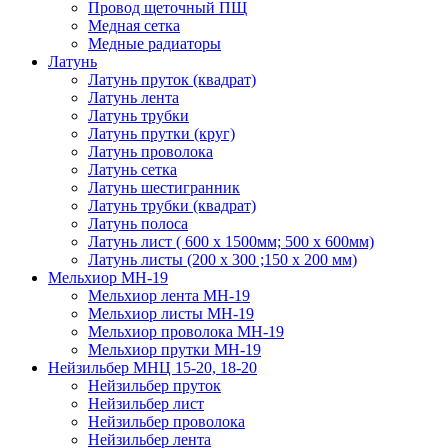
Провод щеточный ПЩ
Медная сетка
Медные радиаторы
Латунь
Латунь пруток (квадрат)
Латунь лента
Латунь трубки
Латунь прутки (круг)
Латунь проволока
Латунь сетка
Латунь шестигранник
Латунь трубки (квадрат)
Латунь полоса
Латунь лист ( 600 х 1500мм; 500 х 600мм)
Латунь листы (200 х 300 ;150 х 200 мм)
Мельхиор МН-19
Мельхиор лента МН-19
Мельхиор листы МН-19
Мельхиор проволока МН-19
Мельхиор прутки МН-19
Нейзильбер МНЦ 15-20, 18-20
Нейзильбер пруток
Нейзильбер лист
Нейзильбер проволока
Нейзильбер лента