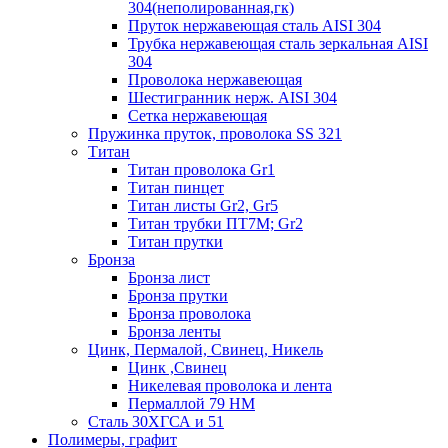
304(неполированная,гк)
Пруток нержавеющая сталь AISI 304
Трубка нержавеющая сталь зеркальная AISI
304
Проволока нержавеющая
Шестигранник нерж. AISI 304
Сетка нержавеющая
Пружинка пруток, проволока SS 321
Титан
Титан проволока Gr1
Титан пинцет
Титан листы Gr2, Gr5
Титан трубки ПТ7М; Gr2
Титан прутки
Бронза
Бронза лист
Бронза прутки
Бронза проволока
Бронза ленты
Цинк, Пермалой, Свинец, Никель
Цинк ,Свинец
Никелевая проволока и лента
Пермаллой 79 НМ
Сталь 30ХГСА и 51
Полимеры, графит