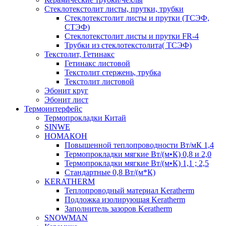
Cтеклотекстолит листы, прутки, трубки
Стеклотекстолит листы и прутки (ТСЭФ,
СТЭФ)
Стеклотекстолит листы и прутки FR-4
Трубки из стеклотекстолита( ТСЭФ)
Текстолит, Гетинакс
Гетинакс листовой
Текстолит стержень, трубка
Текстолит листовой
Эбонит круг
Эбонит лист
Термоинтерфейс
Термопрокладки Китай
SINWE
НОМАКОН
Повышенной теплопроводности Вт/мК 1,4
Термопрокладки мягкие Вт/(м•К) 0,8 и 2,0
Термопрокладки мягкие Вт/(м•К) 1,1 ; 2,5
Стандартные 0,8 Вт/(м*К)
KERATHERM
Теплопроводный материал Keratherm
Подложка изолирующая Keratherm
Заполнитель зазоров Keratherm
SNOWMAN