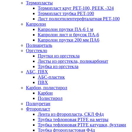
Термопласты
Термопласт круг PET-100, PEEK -324
Термопласт трубка PET-100
Лист полиэтилентерефталатная PET-100
Капролон
Капролон прутки ПА-6 1 м
Капролон лист и брусок ПА-6
Капролон прутки 200 мм ПА6
Полиацеталь
Оргстекло
Прутки из оргстекла
Листы из оргстекла, поликарбонат
Трубка из оргстекла
АБС, ПВХ
АБС-пластик
ПВХ
Карбон, полистирол
Карбон
Полистирол
Полиуретан
Фторопласт
Лента из фторопласта, СКЛ Ф4д
Трубка тефлоновая PTFE на метры
Трубка тефлоновая PTFE катушки, бухтами
Трубка фторопластовая Ф4д