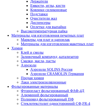
Держатели
Емкости, иглы, кисти
Коврики силиконовые
Подставки
Очистители жал
Диспенсеры
Оплетки для выпайки
Высокотемпературная пайка
Материалы для изготовления печатных плат
Маркеры для плат и цапонлак
Материалы для изготовления макетных плат
Химия
Клей и смолы
Заливочный компаунд ,катализатор
Смазки, масла, пасты
Аэрозоли
Аэрозоли SOLINS Россия
Аэрозоли CRAMOLIN Германия
Прочая химия
Лаки электроизоляционные
Фольгированные материалы
Фторопласт фольгированный ФАФ-4Д
Алюминий фольгированный
Полиимид фольгированный ПФ
Стеклотекстолит односторонний CФ,FR-4