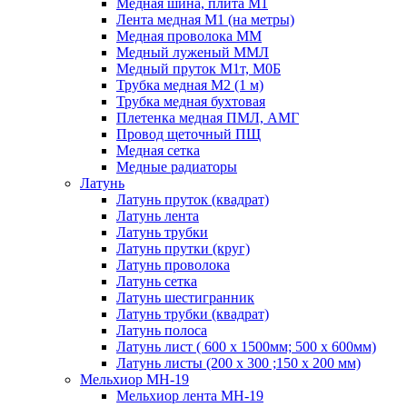
Медная шина, плита М1
Лента медная М1 (на метры)
Медная проволока ММ
Медный луженый ММЛ
Медный пруток М1т, М0Б
Трубка медная М2 (1 м)
Трубка медная бухтовая
Плетенка медная ПМЛ, АМГ
Провод щеточный ПЩ
Медная сетка
Медные радиаторы
Латунь
Латунь пруток (квадрат)
Латунь лента
Латунь трубки
Латунь прутки (круг)
Латунь проволока
Латунь сетка
Латунь шестигранник
Латунь трубки (квадрат)
Латунь полоса
Латунь лист ( 600 х 1500мм; 500 х 600мм)
Латунь листы (200 х 300 ;150 х 200 мм)
Мельхиор МН-19
Мельхиор лента МН-19