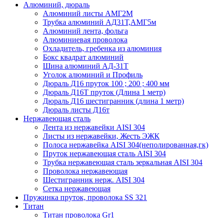
Алюминий, дюраль
Алюминий листы АМГ2М
Трубка алюминий АД31Т,АМГ5м
Алюминий лента, фольга
Алюминиевая проволока
Охладитель, гребенка из алюминия
Бокс квадрат алюминий
Шина алюминий АД-31Т
Уголок алюминий и Профиль
Дюраль Д16 пруток 100 ; 200 ; 400 мм
Дюраль Д16Т пруток (Длина 1 метр)
Дюраль Д16 шестигранник (длина 1 метр)
Дюраль листы Д16т
Нержавеющая сталь
Лента из нержавейки AISI 304
Листы из нержавейки, Жесть ЭЖК
Полоса нержавейка АISI 304(неполированная,гк)
Пруток нержавеющая сталь AISI 304
Трубка нержавеющая сталь зеркальная AISI 304
Проволока нержавеющая
Шестигранник нерж. AISI 304
Сетка нержавеющая
Пружинка пруток, проволока SS 321
Титан
Титан проволока Gr1