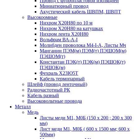
Провод с фторопластовой изоляцией
Миниатюрный провод
Акустический кабель ШВПМ, ШВПТ
Высокоомные
Нихром Х20Н80 по 10 м
Нихром Х20Н80 на катушках
Нихром лента Х20Н80
Вольфрам ВА-А-I
Молибден проволока М4-I-А, Листы Мч
Манганин ПЭМ(м) ПЭМ(т) ПЭШОМ(м)
ПЭШОМ(т)
Константан ПЭК(т) ПЭК(м) ПЭШОК(т)
ПЭШОК(м)
Фехраль Х23Ю5Т
Кабель термопарный
Шлейф (провод ленточный)
Радиочастотный РК
Кабель разный
Высоковольтные провода
Металл
Медь
Листы меди М1, М0Б (150 х 200 ; 200 х 300
мм)
Лист меди М1, М0Б ( 600 х 1500 мм; 600 х
500мм)