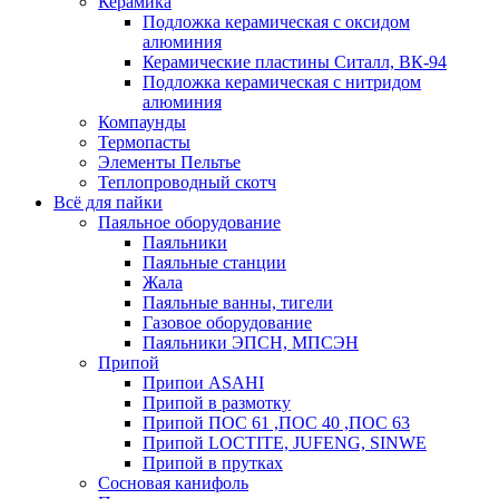
Керамика
Подложка керамическая с оксидом
алюминия
Керамические пластины Ситалл, ВК-94
Подложка керамическая с нитридом
алюминия
Компаунды
Термопасты
Элементы Пельтье
Теплопроводный скотч
Всё для пайки
Паяльное оборудование
Паяльники
Паяльные станции
Жала
Паяльные ванны, тигели
Газовое оборудование
Паяльники ЭПСН, МПСЭН
Припой
Припои ASAHI
Припой в размотку
Припой ПОС 61 ,ПОС 40 ,ПОС 63
Припой LOCTITE, JUFENG, SINWE
Припой в прутках
Сосновая канифоль