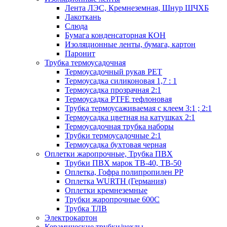
Лента ЛЭС, Кремнеземная, Шнур ШЧХБ
Лакоткань
Слюда
Бумага конденсаторная КОН
Изоляционные ленты, бумага, картон
Паронит
Трубка термоусадочная
Термоусадочный рукав PET
Термоусадка силиконовая 1,7 : 1
Термоусадка прозрачная 2:1
Термоусадка PTFE тефлоновая
Трубка термоусаживаемая с клеем 3:1 ; 2:1
Термоусадка цветная на катушках 2:1
Термоусадочная трубка наборы
Трубки термоусадочные 2:1
Термоусадка бухтовая черная
Оплетки жаропрочные, Трубка ПВХ
Трубки ПВХ марок ТВ-40, ТВ-50
Оплетка, Гофра полипропилен PP
Оплетка WURTH (Германия)
Оплетки кремнеземные
Трубки жаропрочные 600С
Трубка ТЛВ
Электрокартон
Керамические трубки/чехлы