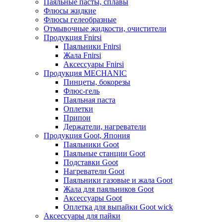
Паяльные пасты, сплавы
Флюсы жидкие
Флюсы гелеобразные
Отмывочные жидкости, очистители
Продукция Fnirsi
Паяльники Fnirsi
Жала Fnirsi
Аксессуары Fnirsi
Продукция MECHANIC
Пинцеты, бокорезы
Флюс-гель
Паяльная паста
Оплетки
Припои
Держатели, нагреватели
Продукция Goot, Япония
Паяльники Goot
Паяльные станции Goot
Подставки Goot
Нагреватели Goot
Паяльники газовые и жала Goot
Жала для паяльников Goot
Аксессуары Goot
Оплетка для выпайки Goot wick
Аксессуары для пайки