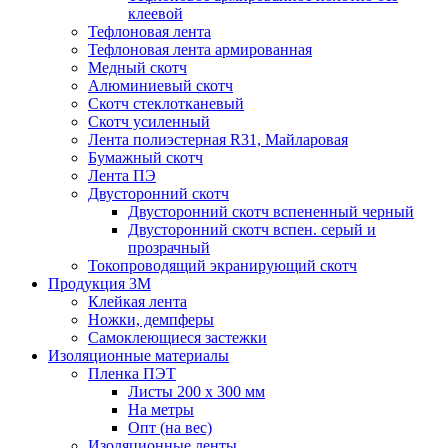
клеевой
Тефлоновая лента
Тефлоновая лента армированная
Медный скотч
Алюминиевый скотч
Скотч стеклотканевый
Скотч усиленный
Лента полиэстерная R31, Майларовая
Бумажный скотч
Лента ПЭ
Двусторонний скотч
Двусторонний скотч вспененный черный
Двусторонний скотч вспен. серый и
прозрачный
Токопроводящий экранирующий скотч
Продукция 3M
Клейкая лента
Ножки, демпферы
Самоклеющиеся застежки
Изоляционные материалы
Пленка ПЭТ
Листы 200 х 300 мм
На метры
Опт (на вес)
Изоляционные ленты