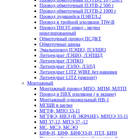
Провод обмоточный ПЭТВ-2 500 г
Провод обмоточный ПЭТВ-2 1000 г
Провод лудящийся ПЭВТЛ-2
Провод в тройной изоляции TIW-B
Провод ПНЭТ-имид - медно
никелированный
Обмоточный провод ПСДКТ
Обмоточные шины
Эмальпровод ПЭШО, ПЭЛШО
Литцендрат ЛЭШО, ЛЭПШД
Литцендрат ЛЭПКО
Литцендрат ЛЭЛО, ЛЭЛД
Литцендрат LITZ WIRE без навивки
Литцендрат LITZ (импорт)
Монтажный
Монтажный провод МПО, МПМ, МЛТП
Провод в ПВХ изоляции ( в экране)
Монтажный одножильный HB-1
МГШВ в шелке
МГТФ, МПО 33-11
МГТФЭ, НВЭ (В ЭКРАНЕ), МПОЭ 33-11
МП 37-12, МПЭ 37 -12
МС, МСЭ, МСЭО
БИФ-Н, БИФ, БИФЭЗ-Н, ПТЛ, БИН