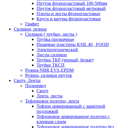
Пруток фторопластовый 100-500мм
Пруток фторопластовый метровый
Плиты и листы фторопластовые
Круги и шнуры фторопластовые
Графит
Силикон, резина
Силикон ( трубки, листы )
Трубка прозрачные
Пищевые пластины KSIL 40 , FOOD
Электротехнический
Листы силикон
Трубки ТКР (черный, белые)
Трубки ТКСП
Резина NBR,EVA,EPDM
Резина, силикон пруток
Скотч, Ленты
Полиимид
Скотч
Лента, листы
Тефлоновое полотно, лента
Тефлон армированный с защитной
подложкой
Тефлоновое армированное полотно с
клеевым слоем
Тефлоновое армированное полотно без