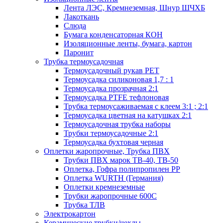
Лента ЛЭС, Кремнеземная, Шнур ШЧХБ
Лакоткань
Слюда
Бумага конденсаторная КОН
Изоляционные ленты, бумага, картон
Паронит
Трубка термоусадочная
Термоусадочный рукав PET
Термоусадка силиконовая 1,7 : 1
Термоусадка прозрачная 2:1
Термоусадка PTFE тефлоновая
Трубка термоусаживаемая с клеем 3:1 ; 2:1
Термоусадка цветная на катушках 2:1
Термоусадочная трубка наборы
Трубки термоусадочные 2:1
Термоусадка бухтовая черная
Оплетки жаропрочные, Трубка ПВХ
Трубки ПВХ марок ТВ-40, ТВ-50
Оплетка, Гофра полипропилен PP
Оплетка WURTH (Германия)
Оплетки кремнеземные
Трубки жаропрочные 600С
Трубка ТЛВ
Электрокартон
Керамические трубки/чехлы