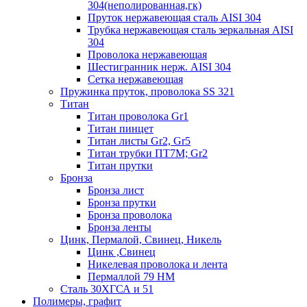
304(неполированная,гк)
Пруток нержавеющая сталь AISI 304
Трубка нержавеющая сталь зеркальная AISI
304
Проволока нержавеющая
Шестигранник нерж. AISI 304
Сетка нержавеющая
Пружинка пруток, проволока SS 321
Титан
Титан проволока Gr1
Титан пинцет
Титан листы Gr2, Gr5
Титан трубки ПТ7М; Gr2
Титан прутки
Бронза
Бронза лист
Бронза прутки
Бронза проволока
Бронза ленты
Цинк, Пермалой, Свинец, Никель
Цинк ,Свинец
Никелевая проволока и лента
Пермаллой 79 НМ
Сталь 30ХГСА и 51
Полимеры, графит