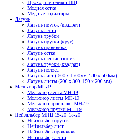
Провод щеточный ПЩ
Медная сетка
Медные радиаторы
Латунь
Латунь пруток (квадрат)
Латунь лента
Латунь трубки
Латунь прутки (круг)
Латунь проволока
Латунь сетка
Латунь шестигранник
Латунь трубки (квадрат)
Латунь полоса
Латунь лист ( 600 х 1500мм; 500 х 600мм)
Латунь листы (200 х 300 ;150 х 200 мм)
Мельхиор МН-19
Мельхиор лента МН-19
Мельхиор листы МН-19
Мельхиор проволока МН-19
Мельхиор прутки МН-19
Нейзильбер МНЦ 15-20, 18-20
Нейзильбер пруток
Нейзильбер лист
Нейзильбер проволока
Нейзильбер лента