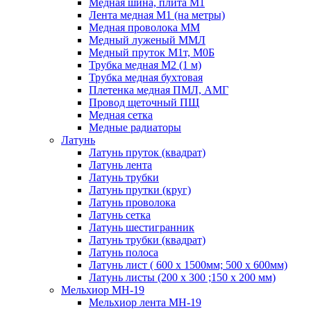
Медная шина, плита М1
Лента медная М1 (на метры)
Медная проволока ММ
Медный луженый ММЛ
Медный пруток М1т, М0Б
Трубка медная М2 (1 м)
Трубка медная бухтовая
Плетенка медная ПМЛ, АМГ
Провод щеточный ПЩ
Медная сетка
Медные радиаторы
Латунь
Латунь пруток (квадрат)
Латунь лента
Латунь трубки
Латунь прутки (круг)
Латунь проволока
Латунь сетка
Латунь шестигранник
Латунь трубки (квадрат)
Латунь полоса
Латунь лист ( 600 х 1500мм; 500 х 600мм)
Латунь листы (200 х 300 ;150 х 200 мм)
Мельхиор МН-19
Мельхиор лента МН-19