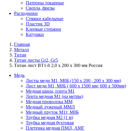
Патроны токарные
Сверла, фрезы
Расходники
Стяжки кабельные
Пластик 3D
Клеевые стержни
Катушки
Главная
Металл
Титан
Титан листы Gr2, Gr5
Титан лист ВТ1-0 2,0 х 200 х 300 мм Россия
Медь
Листы меди М1, М0Б (150 х 200 ; 200 х 300 мм)
Лист меди М1, М0Б ( 600 х 1500 мм; 600 х 500мм)
Медная шина, плита М1
Лента медная М1 (на метры)
Медная проволока ММ
Медный луженый ММЛ
Медный пруток М1т, М0Б
Трубка медная М2 (1 м)
Трубка медная бухтовая
Плетенка медная ПМЛ, АМГ