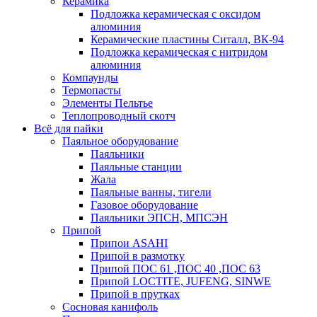
Керамика
Подложка керамическая с оксидом
алюминия
Керамические пластины Ситалл, ВК-94
Подложка керамическая с нитридом
алюминия
Компаунды
Термопасты
Элементы Пельтье
Теплопроводный скотч
Всё для пайки
Паяльное оборудование
Паяльники
Паяльные станции
Жала
Паяльные ванны, тигели
Газовое оборудование
Паяльники ЭПСН, МПСЭН
Припой
Припои ASAHI
Припой в размотку
Припой ПОС 61 ,ПОС 40 ,ПОС 63
Припой LOCTITE, JUFENG, SINWE
Припой в прутках
Сосновая канифоль