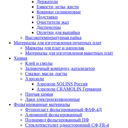
Держатели
Емкости, иглы, кисти
Коврики силиконовые
Подставки
Очистители жал
Диспенсеры
Оплетки для выпайки
Высокотемпературная пайка
Материалы для изготовления печатных плат
Маркеры для плат и цапонлак
Материалы для изготовления макетных плат
Химия
Клей и смолы
Заливочный компаунд ,катализатор
Смазки, масла, пасты
Аэрозоли
Аэрозоли SOLINS Россия
Аэрозоли CRAMOLIN Германия
Прочая химия
Лаки электроизоляционные
Фольгированные материалы
Фторопласт фольгированный ФАФ-4Д
Алюминий фольгированный
Полиимид фольгированный ПФ
Стеклотекстолит односторонний CФ,FR-4