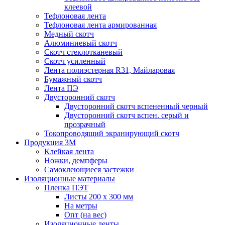
клеевой
Тефлоновая лента
Тефлоновая лента армированная
Медный скотч
Алюминиевый скотч
Скотч стеклотканевый
Скотч усиленный
Лента полиэстерная R31, Майларовая
Бумажный скотч
Лента ПЭ
Двусторонний скотч
Двусторонний скотч вспененный черный
Двусторонний скотч вспен. серый и
прозрачный
Токопроводящий экранирующий скотч
Продукция 3M
Клейкая лента
Ножки, демпферы
Самоклеющиеся застежки
Изоляционные материалы
Пленка ПЭТ
Листы 200 х 300 мм
На метры
Опт (на вес)
Изоляционные ленты