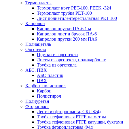
Термопласты
Термопласт круг PET-100, PEEK -324
Термопласт трубка PET-100
Лист полиэтилентерефталатная PET-100
Капролон
Капролон прутки ПА-6 1 м
Капролон лист и брусок ПА-6
Капролон прутки 200 мм ПА6
Полиацеталь
Оргстекло
Прутки из оргстекла
Листы из оргстекла, поликарбонат
Трубка из оргстекла
АБС, ПВХ
АБС-пластик
ПВХ
Карбон, полистирол
Карбон
Полистирол
Полиуретан
Фторопласт
Лента из фторопласта, СКЛ Ф4д
Трубка тефлоновая PTFE на метры
Трубка тефлоновая PTFE катушки, бухтами
Трубка фторопластовая Ф4д