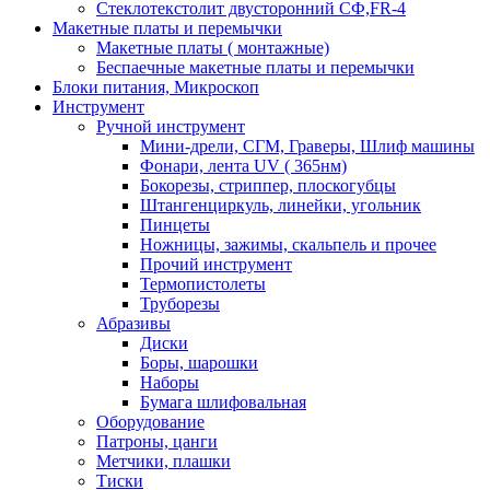
Стеклотекстолит двусторонний СФ,FR-4
Макетные платы и перемычки
Макетные платы ( монтажные)
Беспаечные макетные платы и перемычки
Блоки питания, Микроскоп
Инструмент
Ручной инструмент
Мини-дрели, СГМ, Граверы, Шлиф машины
Фонари, лента UV ( 365нм)
Бокорезы, cтриппер, плоскогубцы
Штангенциркуль, линейки, угольник
Пинцеты
Ножницы, зажимы, скальпель и прочее
Прочий инструмент
Термопистолеты
Труборезы
Абразивы
Диски
Боры, шарошки
Наборы
Бумага шлифовальная
Оборудование
Патроны, цанги
Метчики, плашки
Тиски