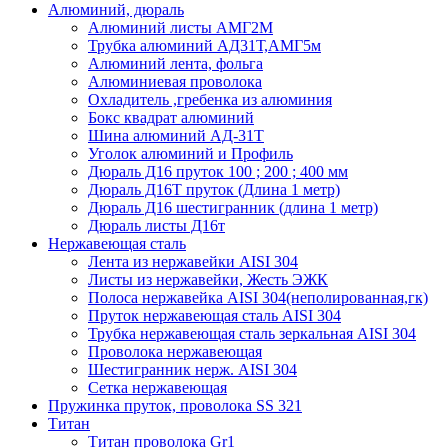
Алюминий, дюраль
Алюминий листы АМГ2М
Трубка алюминий АД31Т,АМГ5м
Алюминий лента, фольга
Алюминиевая проволока
Охладитель ,гребенка из алюминия
Бокс квадрат алюминий
Шина алюминий АД-31Т
Уголок алюминий и Профиль
Дюраль Д16 пруток 100 ; 200 ; 400 мм
Дюраль Д16Т пруток (Длина 1 метр)
Дюраль Д16 шестигранник (длина 1 метр)
Дюраль листы Д16т
Нержавеющая сталь
Лента из нержавейки AISI 304
Листы из нержавейки, Жесть ЭЖК
Полоса нержавейка АISI 304(неполированная,гк)
Пруток нержавеющая сталь AISI 304
Трубка нержавеющая сталь зеркальная AISI 304
Проволока нержавеющая
Шестигранник нерж. AISI 304
Сетка нержавеющая
Пружинка пруток, проволока SS 321
Титан
Титан проволока Gr1