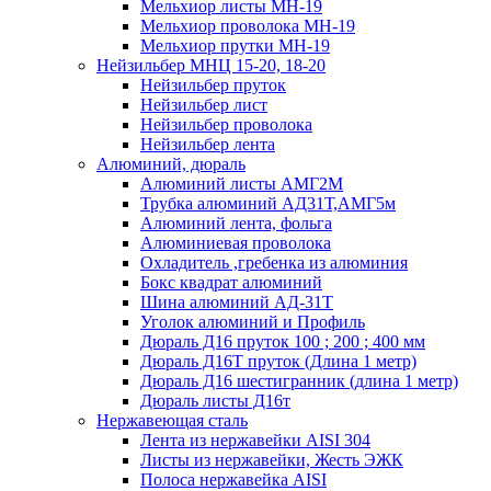
Мельхиор листы МН-19
Мельхиор проволока МН-19
Мельхиор прутки МН-19
Нейзильбер МНЦ 15-20, 18-20
Нейзильбер пруток
Нейзильбер лист
Нейзильбер проволока
Нейзильбер лента
Алюминий, дюраль
Алюминий листы АМГ2М
Трубка алюминий АД31Т,АМГ5м
Алюминий лента, фольга
Алюминиевая проволока
Охладитель ,гребенка из алюминия
Бокс квадрат алюминий
Шина алюминий АД-31Т
Уголок алюминий и Профиль
Дюраль Д16 пруток 100 ; 200 ; 400 мм
Дюраль Д16Т пруток (Длина 1 метр)
Дюраль Д16 шестигранник (длина 1 метр)
Дюраль листы Д16т
Нержавеющая сталь
Лента из нержавейки AISI 304
Листы из нержавейки, Жесть ЭЖК
Полоса нержавейка АISI