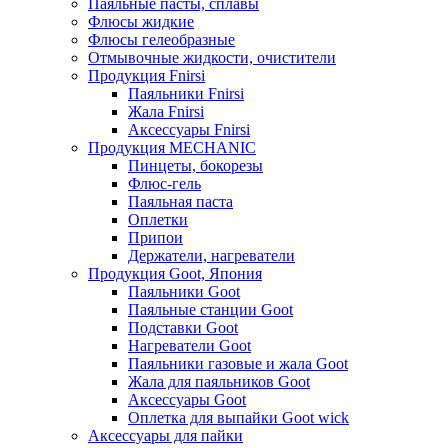
Паяльные пасты, сплавы
Флюсы жидкие
Флюсы гелеобразные
Отмывочные жидкости, очистители
Продукция Fnirsi
Паяльники Fnirsi
Жала Fnirsi
Аксессуары Fnirsi
Продукция MECHANIC
Пинцеты, бокорезы
Флюс-гель
Паяльная паста
Оплетки
Припои
Держатели, нагреватели
Продукция Goot, Япония
Паяльники Goot
Паяльные станции Goot
Подставки Goot
Нагреватели Goot
Паяльники газовые и жала Goot
Жала для паяльников Goot
Аксессуары Goot
Оплетка для выпайки Goot wick
Аксессуары для пайки