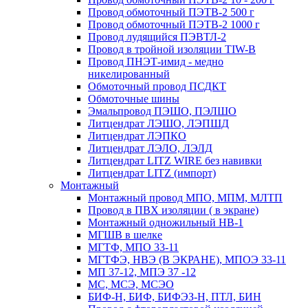
Провод обмоточный ПЭТВ-2 500 г
Провод обмоточный ПЭТВ-2 1000 г
Провод лудящийся ПЭВТЛ-2
Провод в тройной изоляции TIW-B
Провод ПНЭТ-имид - медно
никелированный
Обмоточный провод ПСДКТ
Обмоточные шины
Эмальпровод ПЭШО, ПЭЛШО
Литцендрат ЛЭШО, ЛЭПШД
Литцендрат ЛЭПКО
Литцендрат ЛЭЛО, ЛЭЛД
Литцендрат LITZ WIRE без навивки
Литцендрат LITZ (импорт)
Монтажный
Монтажный провод МПО, МПМ, МЛТП
Провод в ПВХ изоляции ( в экране)
Монтажный одножильный HB-1
МГШВ в шелке
МГТФ, МПО 33-11
МГТФЭ, НВЭ (В ЭКРАНЕ), МПОЭ 33-11
МП 37-12, МПЭ 37 -12
МС, МСЭ, МСЭО
БИФ-Н, БИФ, БИФЭЗ-Н, ПТЛ, БИН