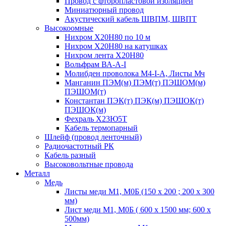
Провод с фторопластовой изоляцией
Миниатюрный провод
Акустический кабель ШВПМ, ШВПТ
Высокоомные
Нихром Х20Н80 по 10 м
Нихром Х20Н80 на катушках
Нихром лента Х20Н80
Вольфрам ВА-А-I
Молибден проволока М4-I-А, Листы Мч
Манганин ПЭМ(м) ПЭМ(т) ПЭШОМ(м)
ПЭШОМ(т)
Константан ПЭК(т) ПЭК(м) ПЭШОК(т)
ПЭШОК(м)
Фехраль Х23Ю5Т
Кабель термопарный
Шлейф (провод ленточный)
Радиочастотный РК
Кабель разный
Высоковольтные провода
Металл
Медь
Листы меди М1, М0Б (150 х 200 ; 200 х 300
мм)
Лист меди М1, М0Б ( 600 х 1500 мм; 600 х
500мм)