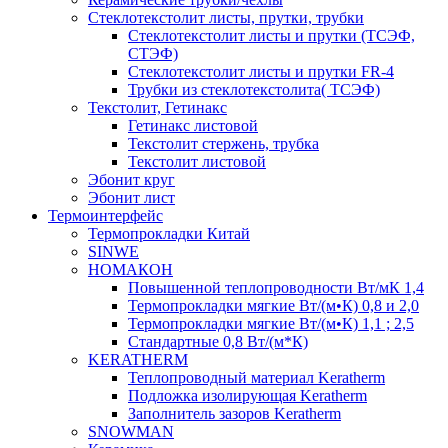
Cтеклотекстолит листы, прутки, трубки
Стеклотекстолит листы и прутки (ТСЭФ,
СТЭФ)
Стеклотекстолит листы и прутки FR-4
Трубки из стеклотекстолита( ТСЭФ)
Текстолит, Гетинакс
Гетинакс листовой
Текстолит стержень, трубка
Текстолит листовой
Эбонит круг
Эбонит лист
Термоинтерфейс
Термопрокладки Китай
SINWE
НОМАКОН
Повышенной теплопроводности Вт/мК 1,4
Термопрокладки мягкие Вт/(м•К) 0,8 и 2,0
Термопрокладки мягкие Вт/(м•К) 1,1 ; 2,5
Стандартные 0,8 Вт/(м*К)
KERATHERM
Теплопроводный материал Keratherm
Подложка изолирующая Keratherm
Заполнитель зазоров Keratherm
SNOWMAN