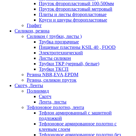
Пруток фторопластовый 100-500мм
Пруток фторопластовый метровый
Плиты и листы фторопластовые
Круги и шнуры фторопластовые
Графит
Силикон, резина
Силикон ( трубки, листы )
Трубка прозрачные
Пищевые пластины KSIL 40 , FOOD
Электротехнический
Листы силикон
Трубки ТКР (черный, белые)
Трубки ТКСП
Резина NBR,EVA,EPDM
Резина, силикон пруток
Скотч, Ленты
Полиимид
Скотч
Лента, листы
Тефлоновое полотно, лента
Тефлон армированный с защитной
подложкой
Тефлоновое армированное полотно с
клеевым слоем
Тефлоновое армированное полотно без