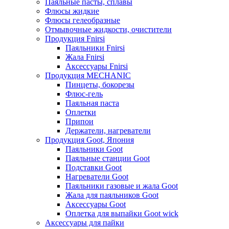
Паяльные пасты, сплавы
Флюсы жидкие
Флюсы гелеобразные
Отмывочные жидкости, очистители
Продукция Fnirsi
Паяльники Fnirsi
Жала Fnirsi
Аксессуары Fnirsi
Продукция MECHANIC
Пинцеты, бокорезы
Флюс-гель
Паяльная паста
Оплетки
Припои
Держатели, нагреватели
Продукция Goot, Япония
Паяльники Goot
Паяльные станции Goot
Подставки Goot
Нагреватели Goot
Паяльники газовые и жала Goot
Жала для паяльников Goot
Аксессуары Goot
Оплетка для выпайки Goot wick
Аксессуары для пайки