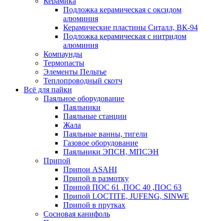
Керамика
Подложка керамическая с оксидом
алюминия
Керамические пластины Ситалл, ВК-94
Подложка керамическая с нитридом
алюминия
Компаунды
Термопасты
Элементы Пельтье
Теплопроводный скотч
Всё для пайки
Паяльное оборудование
Паяльники
Паяльные станции
Жала
Паяльные ванны, тигели
Газовое оборудование
Паяльники ЭПСН, МПСЭН
Припой
Припои ASAHI
Припой в размотку
Припой ПОС 61 ,ПОС 40 ,ПОС 63
Припой LOCTITE, JUFENG, SINWE
Припой в прутках
Сосновая канифоль