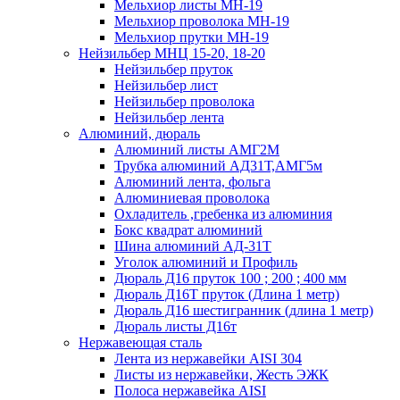
Мельхиор листы МН-19
Мельхиор проволока МН-19
Мельхиор прутки МН-19
Нейзильбер МНЦ 15-20, 18-20
Нейзильбер пруток
Нейзильбер лист
Нейзильбер проволока
Нейзильбер лента
Алюминий, дюраль
Алюминий листы АМГ2М
Трубка алюминий АД31Т,АМГ5м
Алюминий лента, фольга
Алюминиевая проволока
Охладитель ,гребенка из алюминия
Бокс квадрат алюминий
Шина алюминий АД-31Т
Уголок алюминий и Профиль
Дюраль Д16 пруток 100 ; 200 ; 400 мм
Дюраль Д16Т пруток (Длина 1 метр)
Дюраль Д16 шестигранник (длина 1 метр)
Дюраль листы Д16т
Нержавеющая сталь
Лента из нержавейки AISI 304
Листы из нержавейки, Жесть ЭЖК
Полоса нержавейка АISI