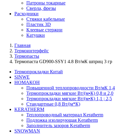
Патроны токарные
Сверла, фрезы
Расходники
Стяжки кабельные
Пластик 3D
Клеевые стержни
Катушки
Главная
Термоинтерфейс
Термопасты
Термопаста GD900-SSY1 4.8 Вт/мК шприц 3 гр
Термопрокладки Китай
SINWE
НОМАКОН
Повышенной теплопроводности Вт/мК 1,4
Термопрокладки мягкие Вт/(м•К) 0,8 и 2,0
Термопрокладки мягкие Вт/(м•К) 1,1 ; 2,5
Стандартные 0,8 Вт/(м*К)
KERATHERM
Теплопроводный материал Keratherm
Подложка изолирующая Keratherm
Заполнитель зазоров Keratherm
SNOWMAN