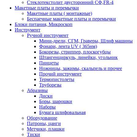
Стеклотекстолит двусторонний СФ,FR-4
Макетные платы и перемычки
Макетные платы ( монтажные)
Беспаечные макетные платы и перемычки
Блоки питания, Микроскоп
Инструмент
Ручной инструмент
Мини-дрели, СГМ, Граверы, Шлиф машины
Фонари, лента UV ( 365нм)
Бокорезы, cтриппер, плоскогубцы
Штангенциркуль, линейки, угольник
Пинцеты
Ножницы, зажимы, скальпель и прочее
Прочий инструмент
Термопистолеты
Труборезы
Абразивы
Диски
Боры, шарошки
Наборы
Бумага шлифовальная
Оборудование
Патроны, цанги
Метчики, плашки
Тиски