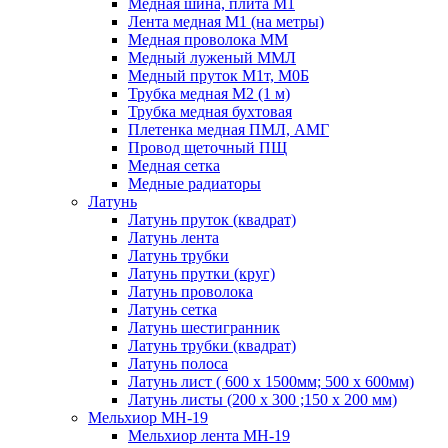
Медная шина, плита М1
Лента медная М1 (на метры)
Медная проволока ММ
Медный луженый ММЛ
Медный пруток М1т, М0Б
Трубка медная М2 (1 м)
Трубка медная бухтовая
Плетенка медная ПМЛ, АМГ
Провод щеточный ПЩ
Медная сетка
Медные радиаторы
Латунь
Латунь пруток (квадрат)
Латунь лента
Латунь трубки
Латунь прутки (круг)
Латунь проволока
Латунь сетка
Латунь шестигранник
Латунь трубки (квадрат)
Латунь полоса
Латунь лист ( 600 х 1500мм; 500 х 600мм)
Латунь листы (200 х 300 ;150 х 200 мм)
Мельхиор МН-19
Мельхиор лента МН-19