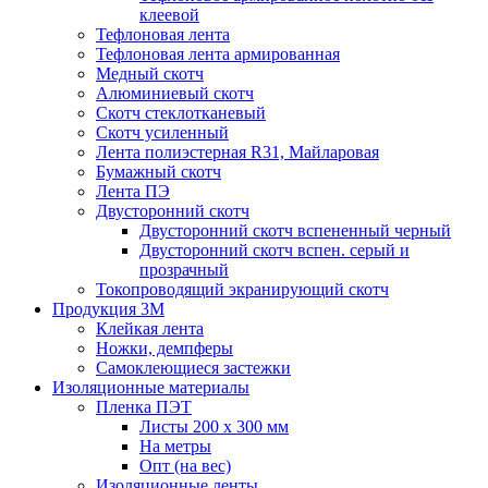
клеевой
Тефлоновая лента
Тефлоновая лента армированная
Медный скотч
Алюминиевый скотч
Скотч стеклотканевый
Скотч усиленный
Лента полиэстерная R31, Майларовая
Бумажный скотч
Лента ПЭ
Двусторонний скотч
Двусторонний скотч вспененный черный
Двусторонний скотч вспен. серый и
прозрачный
Токопроводящий экранирующий скотч
Продукция 3M
Клейкая лента
Ножки, демпферы
Самоклеющиеся застежки
Изоляционные материалы
Пленка ПЭТ
Листы 200 х 300 мм
На метры
Опт (на вес)
Изоляционные ленты