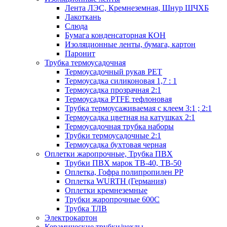
Лента ЛЭС, Кремнеземная, Шнур ШЧХБ
Лакоткань
Слюда
Бумага конденсаторная КОН
Изоляционные ленты, бумага, картон
Паронит
Трубка термоусадочная
Термоусадочный рукав PET
Термоусадка силиконовая 1,7 : 1
Термоусадка прозрачная 2:1
Термоусадка PTFE тефлоновая
Трубка термоусаживаемая с клеем 3:1 ; 2:1
Термоусадка цветная на катушках 2:1
Термоусадочная трубка наборы
Трубки термоусадочные 2:1
Термоусадка бухтовая черная
Оплетки жаропрочные, Трубка ПВХ
Трубки ПВХ марок ТВ-40, ТВ-50
Оплетка, Гофра полипропилен PP
Оплетка WURTH (Германия)
Оплетки кремнеземные
Трубки жаропрочные 600С
Трубка ТЛВ
Электрокартон
Керамические трубки/чехлы