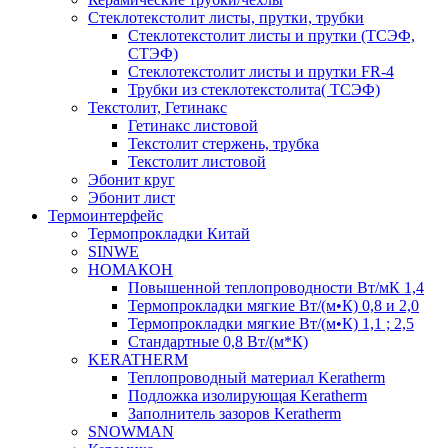
Cтеклотекстолит листы, прутки, трубки
Стеклотекстолит листы и прутки (ТСЭФ,
СТЭФ)
Стеклотекстолит листы и прутки FR-4
Трубки из стеклотекстолита( ТСЭФ)
Текстолит, Гетинакс
Гетинакс листовой
Текстолит стержень, трубка
Текстолит листовой
Эбонит круг
Эбонит лист
Термоинтерфейс
Термопрокладки Китай
SINWE
НОМАКОН
Повышенной теплопроводности Вт/мК 1,4
Термопрокладки мягкие Вт/(м•К) 0,8 и 2,0
Термопрокладки мягкие Вт/(м•К) 1,1 ; 2,5
Стандартные 0,8 Вт/(м*К)
KERATHERM
Теплопроводный материал Keratherm
Подложка изолирующая Keratherm
Заполнитель зазоров Keratherm
SNOWMAN