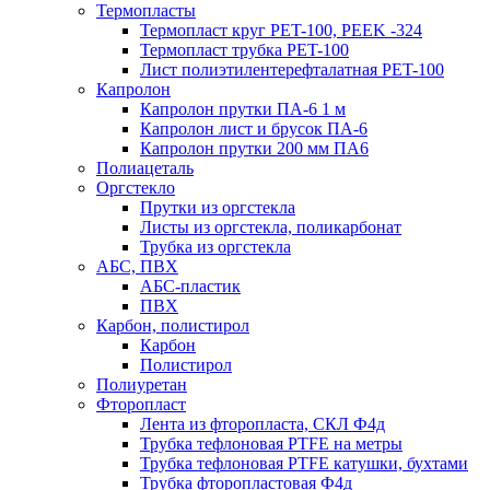
Термопласты
Термопласт круг PET-100, PEEK -324
Термопласт трубка PET-100
Лист полиэтилентерефталатная PET-100
Капролон
Капролон прутки ПА-6 1 м
Капролон лист и брусок ПА-6
Капролон прутки 200 мм ПА6
Полиацеталь
Оргстекло
Прутки из оргстекла
Листы из оргстекла, поликарбонат
Трубка из оргстекла
АБС, ПВХ
АБС-пластик
ПВХ
Карбон, полистирол
Карбон
Полистирол
Полиуретан
Фторопласт
Лента из фторопласта, СКЛ Ф4д
Трубка тефлоновая PTFE на метры
Трубка тефлоновая PTFE катушки, бухтами
Трубка фторопластовая Ф4д