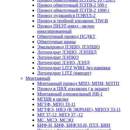
Провод обмоточный ПЭТВ-2 500 г
Провод обмоточный ПЭТВ-2 1000 г
Провод лудящийся ПЭВТЛ-2
Провод в тройной изоляции TIW-B
Провод ПНЭТ-имид - медно
никелированный
Обмоточный провод ПСДКТ
Обмоточные шины
Эмальпровод ПЭШО, ПЭЛШО
Литцендрат ЛЭШО, ЛЭПШД
Литцендрат ЛЭПКО
Литцендрат ЛЭЛО, ЛЭЛД
Литцендрат LITZ WIRE без навивки
Литцендрат LITZ (импорт)
Монтажный
Монтажный провод МПО, МПМ, МЛТП
Провод в ПВХ изоляции ( в экране)
Монтажный одножильный HB-1
МГШВ в шелке
МГТФ, МПО 33-11
МГТФЭ, НВЭ (В ЭКРАНЕ), МПОЭ 33-11
МП 37-12, МПЭ 37 -12
МС, МСЭ, МСЭО
БИФ-Н, БИФ, БИФЭЗ-Н, ПТЛ, БИН