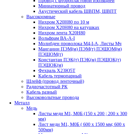
Провод с фторопластовой изоляцией
Миниатюрный провод
Акустический кабель ШВПМ, ШВПТ
Высокоомные
Нихром Х20Н80 по 10 м
Нихром Х20Н80 на катушках
Нихром лента Х20Н80
Вольфрам ВА-А-I
Молибден проволока М4-I-А, Листы Мч
Манганин ПЭМ(м) ПЭМ(т) ПЭШОМ(м)
ПЭШОМ(т)
Константан ПЭК(т) ПЭК(м) ПЭШОК(т)
ПЭШОК(м)
Фехраль Х23Ю5Т
Кабель термопарный
Шлейф (провод ленточный)
Радиочастотный РК
Кабель разный
Высоковольтные провода
Металл
Медь
Листы меди М1, М0Б (150 х 200 ; 200 х 300
мм)
Лист меди М1, М0Б ( 600 х 1500 мм; 600 х
500мм)