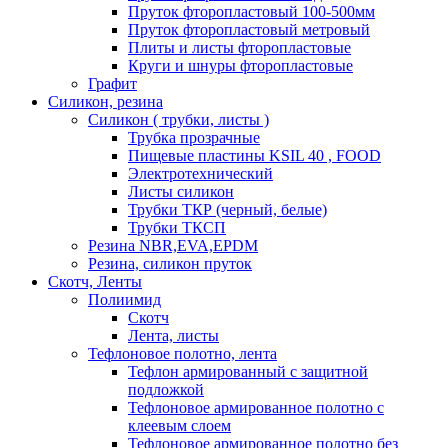
Пруток фторопластовый 100-500мм
Пруток фторопластовый метровый
Плиты и листы фторопластовые
Круги и шнуры фторопластовые
Графит
Силикон, резина
Силикон ( трубки, листы )
Трубка прозрачные
Пищевые пластины KSIL 40 , FOOD
Электротехнический
Листы силикон
Трубки ТКР (черный, белые)
Трубки ТКСП
Резина NBR,EVA,EPDM
Резина, силикон пруток
Скотч, Ленты
Полиимид
Скотч
Лента, листы
Тефлоновое полотно, лента
Тефлон армированный с защитной
подложкой
Тефлоновое армированное полотно с
клеевым слоем
Тефлоновое армированное полотно без