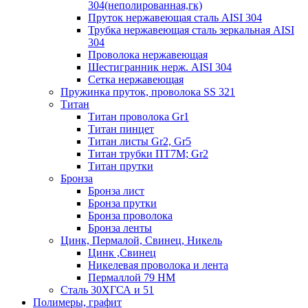
304(неполированная,гк)
Пруток нержавеющая сталь AISI 304
Трубка нержавеющая сталь зеркальная AISI
304
Проволока нержавеющая
Шестигранник нерж. AISI 304
Сетка нержавеющая
Пружинка пруток, проволока SS 321
Титан
Титан проволока Gr1
Титан пинцет
Титан листы Gr2, Gr5
Титан трубки ПТ7М; Gr2
Титан прутки
Бронза
Бронза лист
Бронза прутки
Бронза проволока
Бронза ленты
Цинк, Пермалой, Свинец, Никель
Цинк ,Свинец
Никелевая проволока и лента
Пермаллой 79 НМ
Сталь 30ХГСА и 51
Полимеры, графит