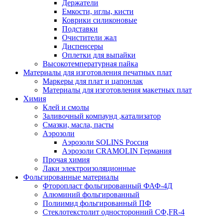
Держатели
Емкости, иглы, кисти
Коврики силиконовые
Подставки
Очистители жал
Диспенсеры
Оплетки для выпайки
Высокотемпературная пайка
Материалы для изготовления печатных плат
Маркеры для плат и цапонлак
Материалы для изготовления макетных плат
Химия
Клей и смолы
Заливочный компаунд ,катализатор
Смазки, масла, пасты
Аэрозоли
Аэрозоли SOLINS Россия
Аэрозоли CRAMOLIN Германия
Прочая химия
Лаки электроизоляционные
Фольгированные материалы
Фторопласт фольгированный ФАФ-4Д
Алюминий фольгированный
Полиимид фольгированный ПФ
Стеклотекстолит односторонний CФ,FR-4