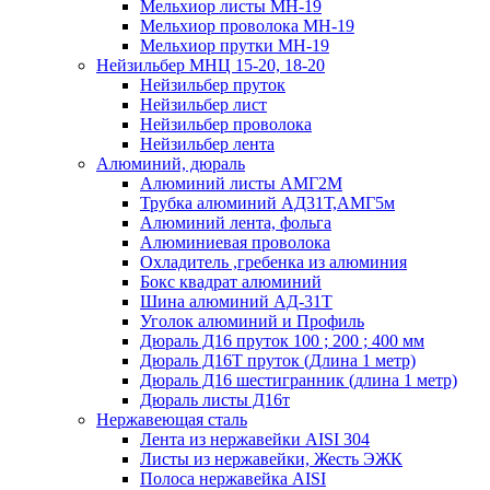
Мельхиор листы МН-19
Мельхиор проволока МН-19
Мельхиор прутки МН-19
Нейзильбер МНЦ 15-20, 18-20
Нейзильбер пруток
Нейзильбер лист
Нейзильбер проволока
Нейзильбер лента
Алюминий, дюраль
Алюминий листы АМГ2М
Трубка алюминий АД31Т,АМГ5м
Алюминий лента, фольга
Алюминиевая проволока
Охладитель ,гребенка из алюминия
Бокс квадрат алюминий
Шина алюминий АД-31Т
Уголок алюминий и Профиль
Дюраль Д16 пруток 100 ; 200 ; 400 мм
Дюраль Д16Т пруток (Длина 1 метр)
Дюраль Д16 шестигранник (длина 1 метр)
Дюраль листы Д16т
Нержавеющая сталь
Лента из нержавейки AISI 304
Листы из нержавейки, Жесть ЭЖК
Полоса нержавейка АISI