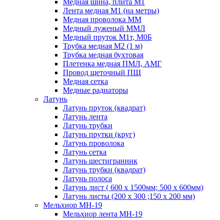
Медная шина, плита М1
Лента медная М1 (на метры)
Медная проволока ММ
Медный луженый ММЛ
Медный пруток М1т, М0Б
Трубка медная М2 (1 м)
Трубка медная бухтовая
Плетенка медная ПМЛ, АМГ
Провод щеточный ПЩ
Медная сетка
Медные радиаторы
Латунь
Латунь пруток (квадрат)
Латунь лента
Латунь трубки
Латунь прутки (круг)
Латунь проволока
Латунь сетка
Латунь шестигранник
Латунь трубки (квадрат)
Латунь полоса
Латунь лист ( 600 х 1500мм; 500 х 600мм)
Латунь листы (200 х 300 ;150 х 200 мм)
Мельхиор МН-19
Мельхиор лента МН-19