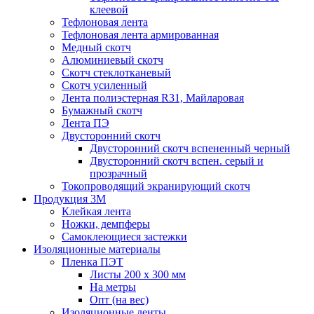
клеевой
Тефлоновая лента
Тефлоновая лента армированная
Медный скотч
Алюминиевый скотч
Скотч стеклотканевый
Скотч усиленный
Лента полиэстерная R31, Майларовая
Бумажный скотч
Лента ПЭ
Двусторонний скотч
Двусторонний скотч вспененный черный
Двусторонний скотч вспен. серый и
прозрачный
Токопроводящий экранирующий скотч
Продукция 3M
Клейкая лента
Ножки, демпферы
Самоклеющиеся застежки
Изоляционные материалы
Пленка ПЭТ
Листы 200 х 300 мм
На метры
Опт (на вес)
Изоляционные ленты