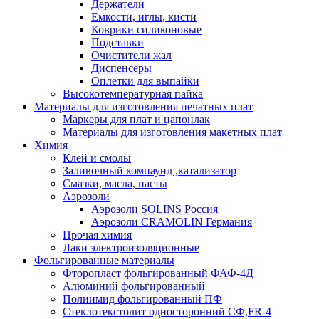
Держатели
Емкости, иглы, кисти
Коврики силиконовые
Подставки
Очистители жал
Диспенсеры
Оплетки для выпайки
Высокотемпературная пайка
Материалы для изготовления печатных плат
Маркеры для плат и цапонлак
Материалы для изготовления макетных плат
Химия
Клей и смолы
Заливочный компаунд ,катализатор
Смазки, масла, пасты
Аэрозоли
Аэрозоли SOLINS Россия
Аэрозоли CRAMOLIN Германия
Прочая химия
Лаки электроизоляционные
Фольгированные материалы
Фторопласт фольгированный ФАФ-4Д
Алюминий фольгированный
Полиимид фольгированный ПФ
Стеклотекстолит односторонний CФ,FR-4