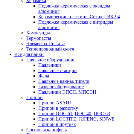
Керамика
Подложка керамическая с оксидом
алюминия
Керамические пластины Ситалл, ВК-94
Подложка керамическая с нитридом
алюминия
Компаунды
Термопасты
Элементы Пельтье
Теплопроводный скотч
Всё для пайки
Паяльное оборудование
Паяльники
Паяльные станции
Жала
Паяльные ванны, тигели
Газовое оборудование
Паяльники ЭПСН, МПСЭН
Припой
Припои ASAHI
Припой в размотку
Припой ПОС 61 ,ПОС 40 ,ПОС 63
Припой LOCTITE, JUFENG, SINWE
Припой в прутках
Сосновая канифоль