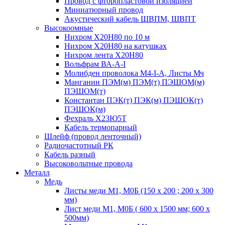
Провод с фторопластовой изоляцией
Миниатюрный провод
Акустический кабель ШВПМ, ШВПТ
Высокоомные
Нихром Х20Н80 по 10 м
Нихром Х20Н80 на катушках
Нихром лента Х20Н80
Вольфрам ВА-А-I
Молибден проволока М4-I-А, Листы Мч
Манганин ПЭМ(м) ПЭМ(т) ПЭШОМ(м)
ПЭШОМ(т)
Константан ПЭК(т) ПЭК(м) ПЭШОК(т)
ПЭШОК(м)
Фехраль Х23Ю5Т
Кабель термопарный
Шлейф (провод ленточный)
Радиочастотный РК
Кабель разный
Высоковольтные провода
Металл
Медь
Листы меди М1, М0Б (150 х 200 ; 200 х 300
мм)
Лист меди М1, М0Б ( 600 х 1500 мм; 600 х
500мм)