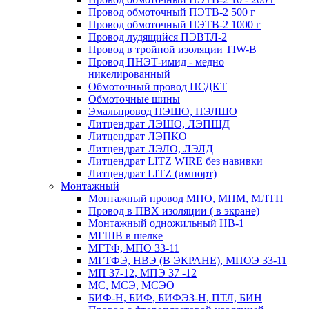
Провод обмоточный ПЭТВ-2 500 г
Провод обмоточный ПЭТВ-2 1000 г
Провод лудящийся ПЭВТЛ-2
Провод в тройной изоляции TIW-B
Провод ПНЭТ-имид - медно
никелированный
Обмоточный провод ПСДКТ
Обмоточные шины
Эмальпровод ПЭШО, ПЭЛШО
Литцендрат ЛЭШО, ЛЭПШД
Литцендрат ЛЭПКО
Литцендрат ЛЭЛО, ЛЭЛД
Литцендрат LITZ WIRE без навивки
Литцендрат LITZ (импорт)
Монтажный
Монтажный провод МПО, МПМ, МЛТП
Провод в ПВХ изоляции ( в экране)
Монтажный одножильный HB-1
МГШВ в шелке
МГТФ, МПО 33-11
МГТФЭ, НВЭ (В ЭКРАНЕ), МПОЭ 33-11
МП 37-12, МПЭ 37 -12
МС, МСЭ, МСЭО
БИФ-Н, БИФ, БИФЭЗ-Н, ПТЛ, БИН