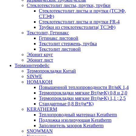
Cтеклотекстолит листы, прутки, трубки
Стеклотекстолит листы и прутки (ТСЭФ,
СТЭФ)
Стеклотекстолит листы и прутки FR-4
Трубки из стеклотекстолита( ТСЭФ)
Текстолит, Гетинакс
Гетинакс листовой
Текстолит стержень, трубка
Текстолит листовой
Эбонит круг
Эбонит лист
Термоинтерфейс
Термопрокладки Китай
SINWE
НОМАКОН
Повышенной теплопроводности Вт/мК 1,4
Термопрокладки мягкие Вт/(м•К) 0,8 и 2,0
Термопрокладки мягкие Вт/(м•К) 1,1 ; 2,5
Стандартные 0,8 Вт/(м*К)
KERATHERM
Теплопроводный материал Keratherm
Подложка изолирующая Keratherm
Заполнитель зазоров Keratherm
SNOWMAN