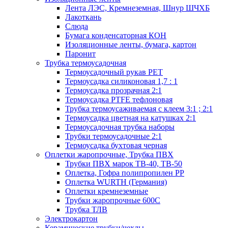
Лента ЛЭС, Кремнеземная, Шнур ШЧХБ
Лакоткань
Слюда
Бумага конденсаторная КОН
Изоляционные ленты, бумага, картон
Паронит
Трубка термоусадочная
Термоусадочный рукав PET
Термоусадка силиконовая 1,7 : 1
Термоусадка прозрачная 2:1
Термоусадка PTFE тефлоновая
Трубка термоусаживаемая с клеем 3:1 ; 2:1
Термоусадка цветная на катушках 2:1
Термоусадочная трубка наборы
Трубки термоусадочные 2:1
Термоусадка бухтовая черная
Оплетки жаропрочные, Трубка ПВХ
Трубки ПВХ марок ТВ-40, ТВ-50
Оплетка, Гофра полипропилен PP
Оплетка WURTH (Германия)
Оплетки кремнеземные
Трубки жаропрочные 600С
Трубка ТЛВ
Электрокартон
Керамические трубки/чехлы