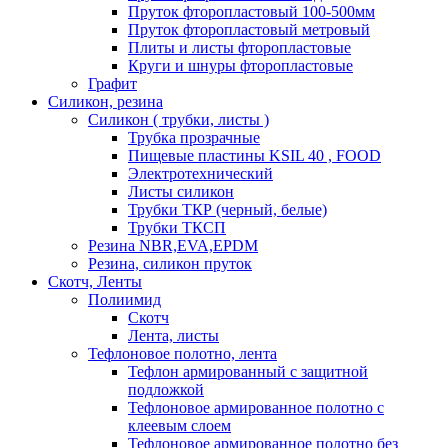
Пруток фторопластовый 100-500мм
Пруток фторопластовый метровый
Плиты и листы фторопластовые
Круги и шнуры фторопластовые
Графит
Силикон, резина
Силикон ( трубки, листы )
Трубка прозрачные
Пищевые пластины KSIL 40 , FOOD
Электротехнический
Листы силикон
Трубки ТКР (черный, белые)
Трубки ТКСП
Резина NBR,EVA,EPDM
Резина, силикон пруток
Скотч, Ленты
Полиимид
Скотч
Лента, листы
Тефлоновое полотно, лента
Тефлон армированный с защитной
подложкой
Тефлоновое армированное полотно с
клеевым слоем
Тефлоновое армированное полотно без