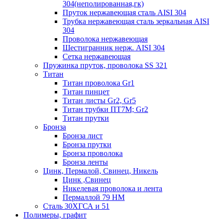
304(неполированная,гк)
Пруток нержавеющая сталь AISI 304
Трубка нержавеющая сталь зеркальная AISI
304
Проволока нержавеющая
Шестигранник нерж. AISI 304
Сетка нержавеющая
Пружинка пруток, проволока SS 321
Титан
Титан проволока Gr1
Титан пинцет
Титан листы Gr2, Gr5
Титан трубки ПТ7М; Gr2
Титан прутки
Бронза
Бронза лист
Бронза прутки
Бронза проволока
Бронза ленты
Цинк, Пермалой, Свинец, Никель
Цинк ,Свинец
Никелевая проволока и лента
Пермаллой 79 НМ
Сталь 30ХГСА и 51
Полимеры, графит