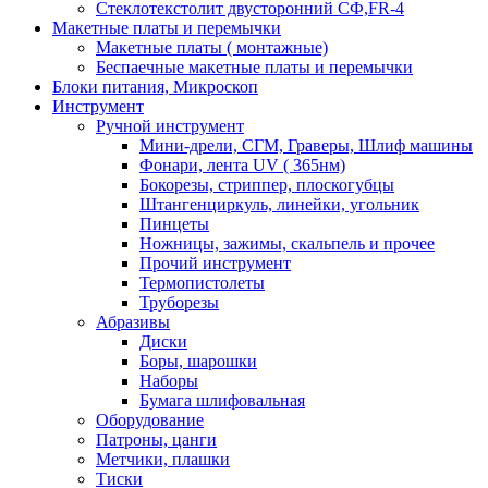
Стеклотекстолит двусторонний СФ,FR-4
Макетные платы и перемычки
Макетные платы ( монтажные)
Беспаечные макетные платы и перемычки
Блоки питания, Микроскоп
Инструмент
Ручной инструмент
Мини-дрели, СГМ, Граверы, Шлиф машины
Фонари, лента UV ( 365нм)
Бокорезы, cтриппер, плоскогубцы
Штангенциркуль, линейки, угольник
Пинцеты
Ножницы, зажимы, скальпель и прочее
Прочий инструмент
Термопистолеты
Труборезы
Абразивы
Диски
Боры, шарошки
Наборы
Бумага шлифовальная
Оборудование
Патроны, цанги
Метчики, плашки
Тиски