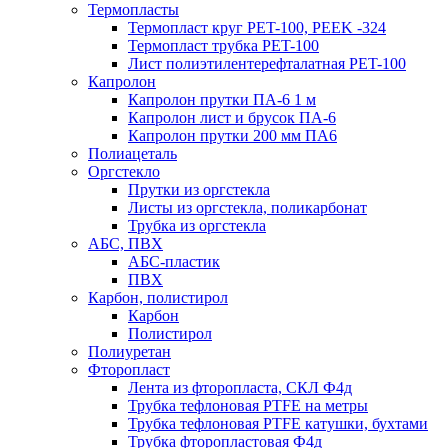
Термопласты
Термопласт круг PET-100, PEEK -324
Термопласт трубка PET-100
Лист полиэтилентерефталатная PET-100
Капролон
Капролон прутки ПА-6 1 м
Капролон лист и брусок ПА-6
Капролон прутки 200 мм ПА6
Полиацеталь
Оргстекло
Прутки из оргстекла
Листы из оргстекла, поликарбонат
Трубка из оргстекла
АБС, ПВХ
АБС-пластик
ПВХ
Карбон, полистирол
Карбон
Полистирол
Полиуретан
Фторопласт
Лента из фторопласта, СКЛ Ф4д
Трубка тефлоновая PTFE на метры
Трубка тефлоновая PTFE катушки, бухтами
Трубка фторопластовая Ф4д