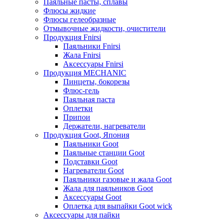
Паяльные пасты, сплавы
Флюсы жидкие
Флюсы гелеобразные
Отмывочные жидкости, очистители
Продукция Fnirsi
Паяльники Fnirsi
Жала Fnirsi
Аксессуары Fnirsi
Продукция MECHANIC
Пинцеты, бокорезы
Флюс-гель
Паяльная паста
Оплетки
Припои
Держатели, нагреватели
Продукция Goot, Япония
Паяльники Goot
Паяльные станции Goot
Подставки Goot
Нагреватели Goot
Паяльники газовые и жала Goot
Жала для паяльников Goot
Аксессуары Goot
Оплетка для выпайки Goot wick
Аксессуары для пайки