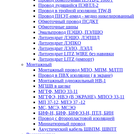
Провод лудящийся ПЭВТЛ-2
Провод в тройной изоляции TIW-B
Провод ПНЭТ-имид - медно никелированный
Обмоточный провод ПСДКТ
Обмоточные шины
Эмальпровод ПЭШО, ПЭЛШО
Литцендрат ЛЭШО, ЛЭПШД
Литцендрат ЛЭПКО
Литцендрат ЛЭЛО, ЛЭЛД
Литцендрат LITZ WIRE без навивки
Литцендрат LITZ (импорт)
Монтажный
Монтажный провод МПО, МПМ, МЛТП
Провод в ПВХ изоляции ( в экране)
Монтажный одножильный HB-1
МГШВ в шелке
МГТФ, МПО 33-11
МГТФЭ, НВЭ (В ЭКРАНЕ), МПОЭ 33-11
МП 37-12, МПЭ 37 -12
МС, МСЭ, МСЭО
БИФ-Н, БИФ, БИФЭЗ-Н, ПТЛ, БИН
Провод с фторопластовой изоляцией
Миниатюрный провод
Акустический кабель ШВПМ, ШВПТ