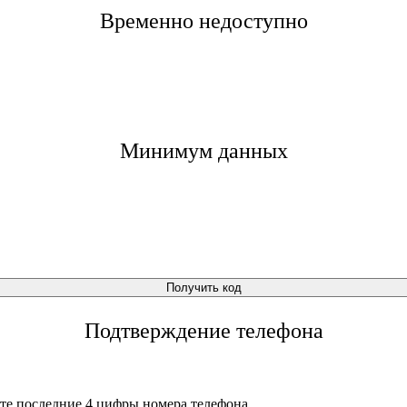
Временно недоступно
Минимум данных
Получить код
Подтверждение телефона
те последние 4 цифры номера телефона.