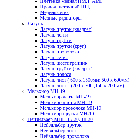
Плетенка медная ПМЛ, АМГ
Провод щеточный ПЩ
Медная сетка
Медные радиаторы
Латунь
Латунь пруток (квадрат)
Латунь лента
Латунь трубки
Латунь прутки (круг)
Латунь проволока
Латунь сетка
Латунь шестигранник
Латунь трубки (квадрат)
Латунь полоса
Латунь лист ( 600 х 1500мм; 500 х 600мм)
Латунь листы (200 х 300 ;150 х 200 мм)
Мельхиор МН-19
Мельхиор лента МН-19
Мельхиор листы МН-19
Мельхиор проволока МН-19
Мельхиор прутки МН-19
Нейзильбер МНЦ 15-20, 18-20
Нейзильбер пруток
Нейзильбер лист
Нейзильбер проволока