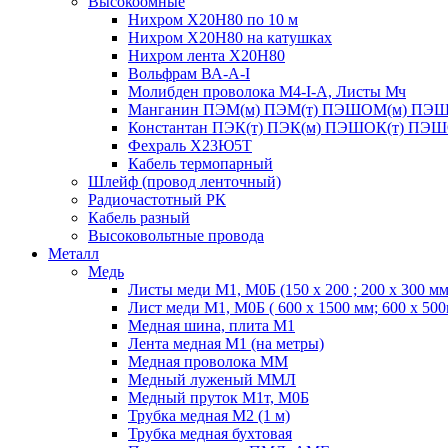
Высокоомные
Нихром Х20Н80 по 10 м
Нихром Х20Н80 на катушках
Нихром лента Х20Н80
Вольфрам ВА-А-I
Молибден проволока М4-I-А, Листы Мч
Манганин ПЭМ(м) ПЭМ(т) ПЭШОМ(м) ПЭШ
Константан ПЭК(т) ПЭК(м) ПЭШОК(т) ПЭШ
Фехраль Х23Ю5Т
Кабель термопарный
Шлейф (провод ленточный)
Радиочастотный РК
Кабель разный
Высоковольтные провода
Металл
Медь
Листы меди М1, М0Б (150 х 200 ; 200 х 300 мм
Лист меди М1, М0Б ( 600 х 1500 мм; 600 х 50
Медная шина, плита М1
Лента медная М1 (на метры)
Медная проволока ММ
Медный луженый ММЛ
Медный пруток М1т, М0Б
Трубка медная М2 (1 м)
Трубка медная бухтовая