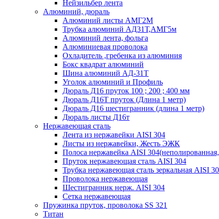
Нейзильбер лента
Алюминий, дюраль
Алюминий листы АМГ2М
Трубка алюминий АД31Т,АМГ5м
Алюминий лента, фольга
Алюминиевая проволока
Охладитель ,гребенка из алюминия
Бокс квадрат алюминий
Шина алюминий АД-31Т
Уголок алюминий и Профиль
Дюраль Д16 пруток 100 ; 200 ; 400 мм
Дюраль Д16Т пруток (Длина 1 метр)
Дюраль Д16 шестигранник (длина 1 метр)
Дюраль листы Д16т
Нержавеющая сталь
Лента из нержавейки AISI 304
Листы из нержавейки, Жесть ЭЖК
Полоса нержавейка АISI 304(неполированная,
Пруток нержавеющая сталь AISI 304
Трубка нержавеющая сталь зеркальная AISI 3
Проволока нержавеющая
Шестигранник нерж. AISI 304
Сетка нержавеющая
Пружинка пруток, проволока SS 321
Титан