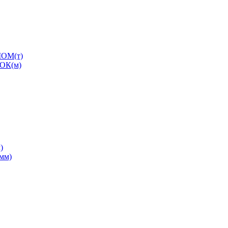
ОМ(т)
ОК(м)
)
0мм)