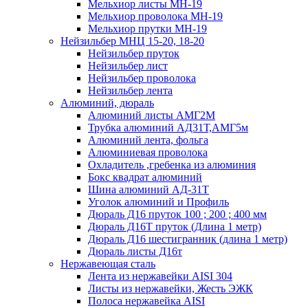
Мельхиор листы МН-19
Мельхиор проволока МН-19
Мельхиор прутки МН-19
Нейзильбер МНЦ 15-20, 18-20
Нейзильбер пруток
Нейзильбер лист
Нейзильбер проволока
Нейзильбер лента
Алюминий, дюраль
Алюминий листы АМГ2М
Трубка алюминий АД31Т,АМГ5м
Алюминий лента, фольга
Алюминиевая проволока
Охладитель ,гребенка из алюминия
Бокс квадрат алюминий
Шина алюминий АД-31Т
Уголок алюминий и Профиль
Дюраль Д16 пруток 100 ; 200 ; 400 мм
Дюраль Д16Т пруток (Длина 1 метр)
Дюраль Д16 шестигранник (длина 1 метр)
Дюраль листы Д16т
Нержавеющая сталь
Лента из нержавейки AISI 304
Листы из нержавейки, Жесть ЭЖК
Полоса нержавейка АISI