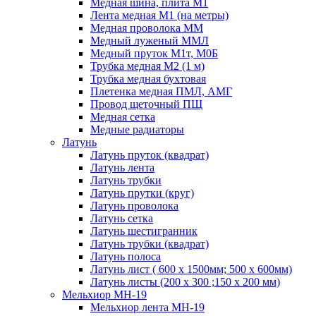
Медная шина, плита М1
Лента медная М1 (на метры)
Медная проволока ММ
Медный луженый ММЛ
Медный пруток М1т, М0Б
Трубка медная М2 (1 м)
Трубка медная бухтовая
Плетенка медная ПМЛ, АМГ
Провод щеточный ПЩ
Медная сетка
Медные радиаторы
Латунь
Латунь пруток (квадрат)
Латунь лента
Латунь трубки
Латунь прутки (круг)
Латунь проволока
Латунь сетка
Латунь шестигранник
Латунь трубки (квадрат)
Латунь полоса
Латунь лист ( 600 х 1500мм; 500 х 600мм)
Латунь листы (200 х 300 ;150 х 200 мм)
Мельхиор МН-19
Мельхиор лента МН-19