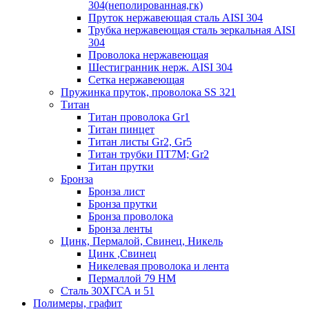
304(неполированная,гк)
Пруток нержавеющая сталь AISI 304
Трубка нержавеющая сталь зеркальная AISI
304
Проволока нержавеющая
Шестигранник нерж. AISI 304
Сетка нержавеющая
Пружинка пруток, проволока SS 321
Титан
Титан проволока Gr1
Титан пинцет
Титан листы Gr2, Gr5
Титан трубки ПТ7М; Gr2
Титан прутки
Бронза
Бронза лист
Бронза прутки
Бронза проволока
Бронза ленты
Цинк, Пермалой, Свинец, Никель
Цинк ,Свинец
Никелевая проволока и лента
Пермаллой 79 НМ
Сталь 30ХГСА и 51
Полимеры, графит