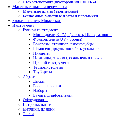
Стеклотекстолит двусторонний СФ,FR-4
Макетные платы и перемычки
Макетные платы ( монтажные)
Беспаечные макетные платы и перемычки
Блоки питания, Микроскоп
Инструмент
Ручной инструмент
Мини-дрели, СГМ, Граверы, Шлиф машины
Фонари, лента UV ( 365нм)
Бокорезы, cтриппер, плоскогубцы
Штангенциркуль, линейки, угольник
Пинцеты
Ножницы, зажимы, скальпель и прочее
Прочий инструмент
Термопистолеты
Труборезы
Абразивы
Диски
Боры, шарошки
Наборы
Бумага шлифовальная
Оборудование
Патроны, цанги
Метчики, плашки
Тиски