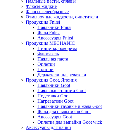
Паяльные пасты, сплавы
Флюсы жидкие
Флюсы гелеобразные
Отмывочные жидкости, очистители
Продукция Fnirsi
Паяльники Fnirsi
Жала Fnirsi
Аксессуары Fnirsi
Продукция MECHANIC
Пинцеты, бокорезы
Флюс-гель
Паяльная паста
Оплетки
Припои
Держатели, нагреватели
Продукция Goot, Япония
Паяльники Goot
Паяльные станции Goot
Подставки Goot
Нагреватели Goot
Паяльники газовые и жала Goot
Жала для паяльников Goot
Аксессуары Goot
Оплетка для выпайки Goot wick
Аксессуары для пайки