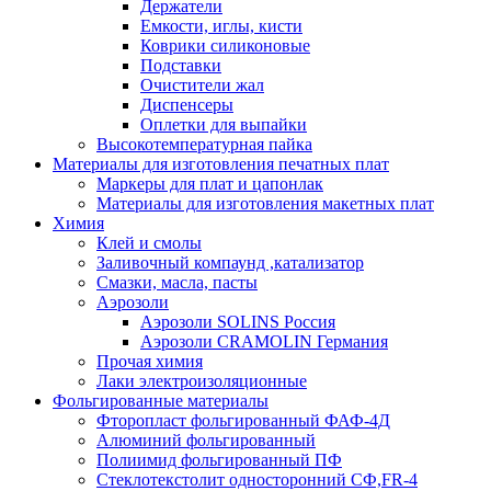
Держатели
Емкости, иглы, кисти
Коврики силиконовые
Подставки
Очистители жал
Диспенсеры
Оплетки для выпайки
Высокотемпературная пайка
Материалы для изготовления печатных плат
Маркеры для плат и цапонлак
Материалы для изготовления макетных плат
Химия
Клей и смолы
Заливочный компаунд ,катализатор
Смазки, масла, пасты
Аэрозоли
Аэрозоли SOLINS Россия
Аэрозоли CRAMOLIN Германия
Прочая химия
Лаки электроизоляционные
Фольгированные материалы
Фторопласт фольгированный ФАФ-4Д
Алюминий фольгированный
Полиимид фольгированный ПФ
Стеклотекстолит односторонний CФ,FR-4