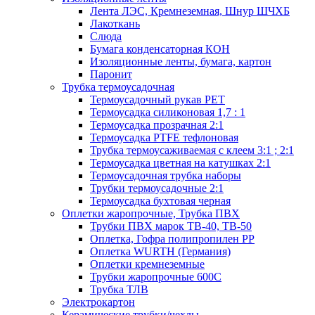
Лента ЛЭС, Кремнеземная, Шнур ШЧХБ
Лакоткань
Слюда
Бумага конденсаторная КОН
Изоляционные ленты, бумага, картон
Паронит
Трубка термоусадочная
Термоусадочный рукав PET
Термоусадка силиконовая 1,7 : 1
Термоусадка прозрачная 2:1
Термоусадка PTFE тефлоновая
Трубка термоусаживаемая с клеем 3:1 ; 2:1
Термоусадка цветная на катушках 2:1
Термоусадочная трубка наборы
Трубки термоусадочные 2:1
Термоусадка бухтовая черная
Оплетки жаропрочные, Трубка ПВХ
Трубки ПВХ марок ТВ-40, ТВ-50
Оплетка, Гофра полипропилен PP
Оплетка WURTH (Германия)
Оплетки кремнеземные
Трубки жаропрочные 600С
Трубка ТЛВ
Электрокартон
Керамические трубки/чехлы