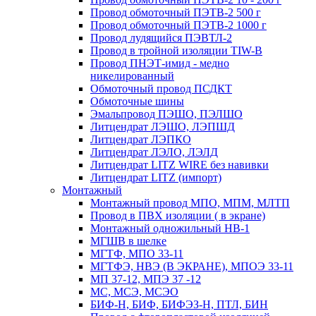
Провод обмоточный ПЭТВ-2 500 г
Провод обмоточный ПЭТВ-2 1000 г
Провод лудящийся ПЭВТЛ-2
Провод в тройной изоляции TIW-B
Провод ПНЭТ-имид - медно
никелированный
Обмоточный провод ПСДКТ
Обмоточные шины
Эмальпровод ПЭШО, ПЭЛШО
Литцендрат ЛЭШО, ЛЭПШД
Литцендрат ЛЭПКО
Литцендрат ЛЭЛО, ЛЭЛД
Литцендрат LITZ WIRE без навивки
Литцендрат LITZ (импорт)
Монтажный
Монтажный провод МПО, МПМ, МЛТП
Провод в ПВХ изоляции ( в экране)
Монтажный одножильный HB-1
МГШВ в шелке
МГТФ, МПО 33-11
МГТФЭ, НВЭ (В ЭКРАНЕ), МПОЭ 33-11
МП 37-12, МПЭ 37 -12
МС, МСЭ, МСЭО
БИФ-Н, БИФ, БИФЭЗ-Н, ПТЛ, БИН