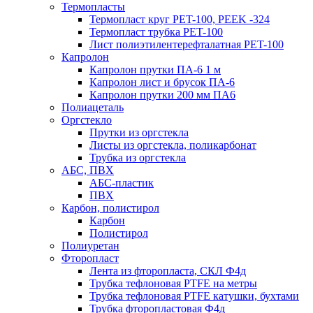
Термопласты
Термопласт круг PET-100, PEEK -324
Термопласт трубка PET-100
Лист полиэтилентерефталатная PET-100
Капролон
Капролон прутки ПА-6 1 м
Капролон лист и брусок ПА-6
Капролон прутки 200 мм ПА6
Полиацеталь
Оргстекло
Прутки из оргстекла
Листы из оргстекла, поликарбонат
Трубка из оргстекла
АБС, ПВХ
АБС-пластик
ПВХ
Карбон, полистирол
Карбон
Полистирол
Полиуретан
Фторопласт
Лента из фторопласта, СКЛ Ф4д
Трубка тефлоновая PTFE на метры
Трубка тефлоновая PTFE катушки, бухтами
Трубка фторопластовая Ф4д