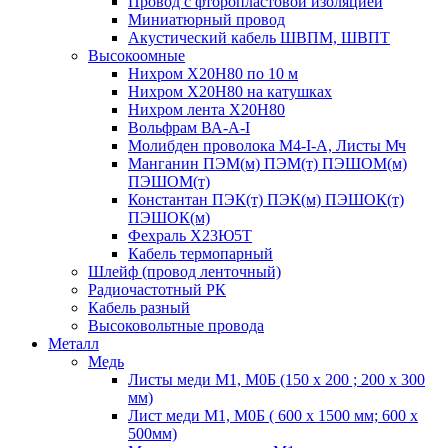
Провод с фторопластовой изоляцией
Миниатюрный провод
Акустический кабель ШВПМ, ШВПТ
Высокоомные
Нихром Х20Н80 по 10 м
Нихром Х20Н80 на катушках
Нихром лента Х20Н80
Вольфрам ВА-А-I
Молибден проволока М4-I-А, Листы Мч
Манганин ПЭМ(м) ПЭМ(т) ПЭШОМ(м)
ПЭШОМ(т)
Константан ПЭК(т) ПЭК(м) ПЭШОК(т)
ПЭШОК(м)
Фехраль Х23Ю5Т
Кабель термопарный
Шлейф (провод ленточный)
Радиочастотный РК
Кабель разный
Высоковольтные провода
Металл
Медь
Листы меди М1, М0Б (150 х 200 ; 200 х 300
мм)
Лист меди М1, М0Б ( 600 х 1500 мм; 600 х
500мм)