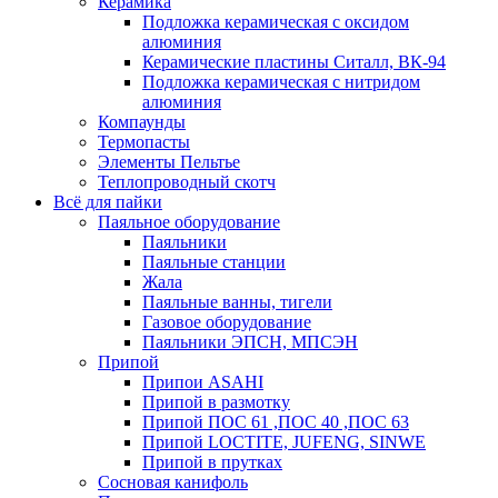
Керамика
Подложка керамическая с оксидом
алюминия
Керамические пластины Ситалл, ВК-94
Подложка керамическая с нитридом
алюминия
Компаунды
Термопасты
Элементы Пельтье
Теплопроводный скотч
Всё для пайки
Паяльное оборудование
Паяльники
Паяльные станции
Жала
Паяльные ванны, тигели
Газовое оборудование
Паяльники ЭПСН, МПСЭН
Припой
Припои ASAHI
Припой в размотку
Припой ПОС 61 ,ПОС 40 ,ПОС 63
Припой LOCTITE, JUFENG, SINWE
Припой в прутках
Сосновая канифоль