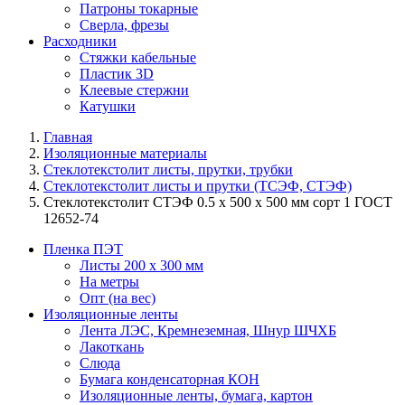
Патроны токарные
Сверла, фрезы
Расходники
Стяжки кабельные
Пластик 3D
Клеевые стержни
Катушки
Главная
Изоляционные материалы
Cтеклотекстолит листы, прутки, трубки
Стеклотекстолит листы и прутки (ТСЭФ, СТЭФ)
Стеклотекстолит СТЭФ 0.5 х 500 х 500 мм сорт 1 ГОСТ
12652-74
Пленка ПЭТ
Листы 200 х 300 мм
На метры
Опт (на вес)
Изоляционные ленты
Лента ЛЭС, Кремнеземная, Шнур ШЧХБ
Лакоткань
Слюда
Бумага конденсаторная КОН
Изоляционные ленты, бумага, картон