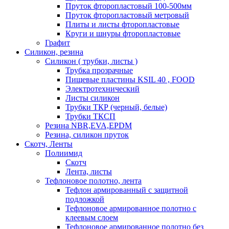
Пруток фторопластовый 100-500мм
Пруток фторопластовый метровый
Плиты и листы фторопластовые
Круги и шнуры фторопластовые
Графит
Силикон, резина
Силикон ( трубки, листы )
Трубка прозрачные
Пищевые пластины KSIL 40 , FOOD
Электротехнический
Листы силикон
Трубки ТКР (черный, белые)
Трубки ТКСП
Резина NBR,EVA,EPDM
Резина, силикон пруток
Скотч, Ленты
Полиимид
Скотч
Лента, листы
Тефлоновое полотно, лента
Тефлон армированный с защитной
подложкой
Тефлоновое армированное полотно с
клеевым слоем
Тефлоновое армированное полотно без