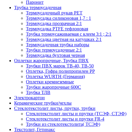
Паронит
Трубка термоусадочная
Термоусадочный рукав PET
Термоусадка силиконовая 1,7 : 1
Термоусадка прозрачная 2:1
Термоусадка PTFE тефлоновая
Трубка термоусаживаемая с клеем 3:1 ; 2:1
Термоусадка цветная на катушках 2:1
Термоусадочная трубка наборы
Трубки термоусадочные 2:1
Термоусадка бухтовая черная
Оплетки жаропрочные, Трубка ПВХ
Трубки ПВХ марок ТВ-40, ТВ-50
Оплетка, Гофра полипропилен PP
Оплетка WURTH (Германия)
Оплетки кремнеземные
Трубки жаропрочные 600С
Трубка ТЛВ
Электрокартон
Керамические трубки/чехлы
Cтеклотекстолит листы, прутки, трубки
Стеклотекстолит листы и прутки (ТСЭФ, СТЭФ)
Стеклотекстолит листы и прутки FR-4
Трубки из стеклотекстолита( ТСЭФ)
Текстолит, Гетинакс