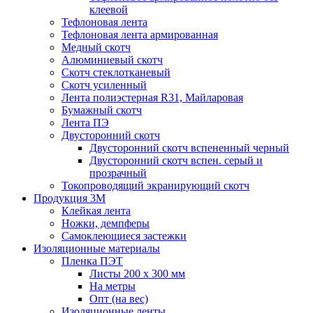
клеевой
Тефлоновая лента
Тефлоновая лента армированная
Медный скотч
Алюминиевый скотч
Скотч стеклотканевый
Скотч усиленный
Лента полиэстерная R31, Майларовая
Бумажный скотч
Лента ПЭ
Двусторонний скотч
Двусторонний скотч вспененный черный
Двусторонний скотч вспен. серый и
прозрачный
Токопроводящий экранирующий скотч
Продукция 3M
Клейкая лента
Ножки, демпферы
Самоклеющиеся застежки
Изоляционные материалы
Пленка ПЭТ
Листы 200 х 300 мм
На метры
Опт (на вес)
Изоляционные ленты