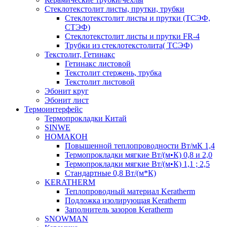
Cтеклотекстолит листы, прутки, трубки
Стеклотекстолит листы и прутки (ТСЭФ,
СТЭФ)
Стеклотекстолит листы и прутки FR-4
Трубки из стеклотекстолита( ТСЭФ)
Текстолит, Гетинакс
Гетинакс листовой
Текстолит стержень, трубка
Текстолит листовой
Эбонит круг
Эбонит лист
Термоинтерфейс
Термопрокладки Китай
SINWE
НОМАКОН
Повышенной теплопроводности Вт/мК 1,4
Термопрокладки мягкие Вт/(м•К) 0,8 и 2,0
Термопрокладки мягкие Вт/(м•К) 1,1 ; 2,5
Стандартные 0,8 Вт/(м*К)
KERATHERM
Теплопроводный материал Keratherm
Подложка изолирующая Keratherm
Заполнитель зазоров Keratherm
SNOWMAN