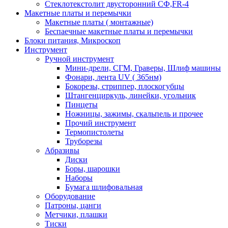
Стеклотекстолит двусторонний СФ,FR-4
Макетные платы и перемычки
Макетные платы ( монтажные)
Беспаечные макетные платы и перемычки
Блоки питания, Микроскоп
Инструмент
Ручной инструмент
Мини-дрели, СГМ, Граверы, Шлиф машины
Фонари, лента UV ( 365нм)
Бокорезы, cтриппер, плоскогубцы
Штангенциркуль, линейки, угольник
Пинцеты
Ножницы, зажимы, скальпель и прочее
Прочий инструмент
Термопистолеты
Труборезы
Абразивы
Диски
Боры, шарошки
Наборы
Бумага шлифовальная
Оборудование
Патроны, цанги
Метчики, плашки
Тиски