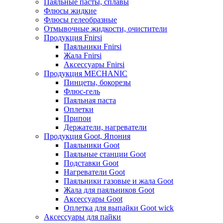
Паяльные пасты, сплавы
Флюсы жидкие
Флюсы гелеобразные
Отмывочные жидкости, очистители
Продукция Fnirsi
Паяльники Fnirsi
Жала Fnirsi
Аксессуары Fnirsi
Продукция MECHANIC
Пинцеты, бокорезы
Флюс-гель
Паяльная паста
Оплетки
Припои
Держатели, нагреватели
Продукция Goot, Япония
Паяльники Goot
Паяльные станции Goot
Подставки Goot
Нагреватели Goot
Паяльники газовые и жала Goot
Жала для паяльников Goot
Аксессуары Goot
Оплетка для выпайки Goot wick
Аксессуары для пайки