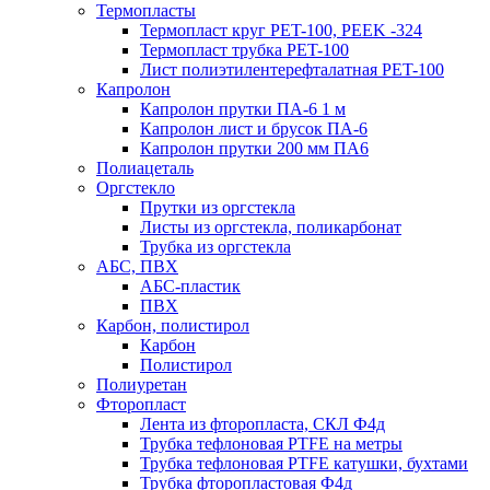
Термопласты
Термопласт круг PET-100, PEEK -324
Термопласт трубка PET-100
Лист полиэтилентерефталатная PET-100
Капролон
Капролон прутки ПА-6 1 м
Капролон лист и брусок ПА-6
Капролон прутки 200 мм ПА6
Полиацеталь
Оргстекло
Прутки из оргстекла
Листы из оргстекла, поликарбонат
Трубка из оргстекла
АБС, ПВХ
АБС-пластик
ПВХ
Карбон, полистирол
Карбон
Полистирол
Полиуретан
Фторопласт
Лента из фторопласта, СКЛ Ф4д
Трубка тефлоновая PTFE на метры
Трубка тефлоновая PTFE катушки, бухтами
Трубка фторопластовая Ф4д