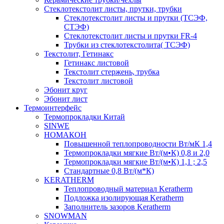
Cтеклотекстолит листы, прутки, трубки
Стеклотекстолит листы и прутки (ТСЭФ,
СТЭФ)
Стеклотекстолит листы и прутки FR-4
Трубки из стеклотекстолита( ТСЭФ)
Текстолит, Гетинакс
Гетинакс листовой
Текстолит стержень, трубка
Текстолит листовой
Эбонит круг
Эбонит лист
Термоинтерфейс
Термопрокладки Китай
SINWE
НОМАКОН
Повышенной теплопроводности Вт/мК 1,4
Термопрокладки мягкие Вт/(м•К) 0,8 и 2,0
Термопрокладки мягкие Вт/(м•К) 1,1 ; 2,5
Стандартные 0,8 Вт/(м*К)
KERATHERM
Теплопроводный материал Keratherm
Подложка изолирующая Keratherm
Заполнитель зазоров Keratherm
SNOWMAN