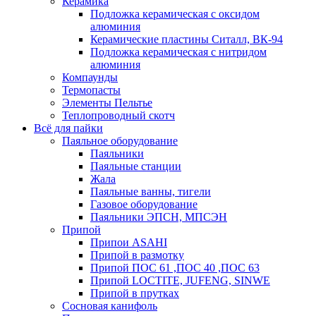
Керамика
Подложка керамическая с оксидом
алюминия
Керамические пластины Ситалл, ВК-94
Подложка керамическая с нитридом
алюминия
Компаунды
Термопасты
Элементы Пельтье
Теплопроводный скотч
Всё для пайки
Паяльное оборудование
Паяльники
Паяльные станции
Жала
Паяльные ванны, тигели
Газовое оборудование
Паяльники ЭПСН, МПСЭН
Припой
Припои ASAHI
Припой в размотку
Припой ПОС 61 ,ПОС 40 ,ПОС 63
Припой LOCTITE, JUFENG, SINWE
Припой в прутках
Сосновая канифоль