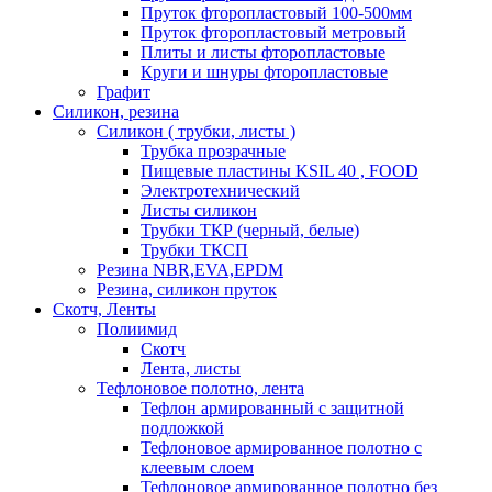
Пруток фторопластовый 100-500мм
Пруток фторопластовый метровый
Плиты и листы фторопластовые
Круги и шнуры фторопластовые
Графит
Силикон, резина
Силикон ( трубки, листы )
Трубка прозрачные
Пищевые пластины KSIL 40 , FOOD
Электротехнический
Листы силикон
Трубки ТКР (черный, белые)
Трубки ТКСП
Резина NBR,EVA,EPDM
Резина, силикон пруток
Скотч, Ленты
Полиимид
Скотч
Лента, листы
Тефлоновое полотно, лента
Тефлон армированный с защитной
подложкой
Тефлоновое армированное полотно с
клеевым слоем
Тефлоновое армированное полотно без