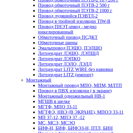
Провод обмоточный ПЭТВ-2 500 г
Провод обмоточный ПЭТВ-2 1000 г
Провод лудящийся ПЭВТЛ-2
Провод в тройной изоляции TIW-B
Провод ПНЭТ-имид - медно
никелированный
Обмоточный провод ПСДКТ
Обмоточные шины
Эмальпровод ПЭШО, ПЭЛШО
Литцендрат ЛЭШО, ЛЭПШД
Литцендрат ЛЭПКО
Литцендрат ЛЭЛО, ЛЭЛД
Литцендрат LITZ WIRE без навивки
Литцендрат LITZ (импорт)
Монтажный
Монтажный провод МПО, МПМ, МЛТП
Провод в ПВХ изоляции ( в экране)
Монтажный одножильный HB-1
МГШВ в шелке
МГТФ, МПО 33-11
МГТФЭ, НВЭ (В ЭКРАНЕ), МПОЭ 33-11
МП 37-12, МПЭ 37 -12
МС, МСЭ, МСЭО
БИФ-Н, БИФ, БИФЭЗ-Н, ПТЛ, БИН