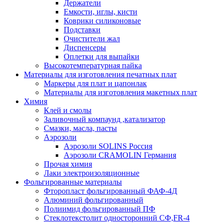
Держатели
Емкости, иглы, кисти
Коврики силиконовые
Подставки
Очистители жал
Диспенсеры
Оплетки для выпайки
Высокотемпературная пайка
Материалы для изготовления печатных плат
Маркеры для плат и цапонлак
Материалы для изготовления макетных плат
Химия
Клей и смолы
Заливочный компаунд ,катализатор
Смазки, масла, пасты
Аэрозоли
Аэрозоли SOLINS Россия
Аэрозоли CRAMOLIN Германия
Прочая химия
Лаки электроизоляционные
Фольгированные материалы
Фторопласт фольгированный ФАФ-4Д
Алюминий фольгированный
Полиимид фольгированный ПФ
Стеклотекстолит односторонний CФ,FR-4