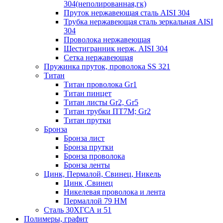
304(неполированная,гк)
Пруток нержавеющая сталь AISI 304
Трубка нержавеющая сталь зеркальная AISI
304
Проволока нержавеющая
Шестигранник нерж. AISI 304
Сетка нержавеющая
Пружинка пруток, проволока SS 321
Титан
Титан проволока Gr1
Титан пинцет
Титан листы Gr2, Gr5
Титан трубки ПТ7М; Gr2
Титан прутки
Бронза
Бронза лист
Бронза прутки
Бронза проволока
Бронза ленты
Цинк, Пермалой, Свинец, Никель
Цинк ,Свинец
Никелевая проволока и лента
Пермаллой 79 НМ
Сталь 30ХГСА и 51
Полимеры, графит