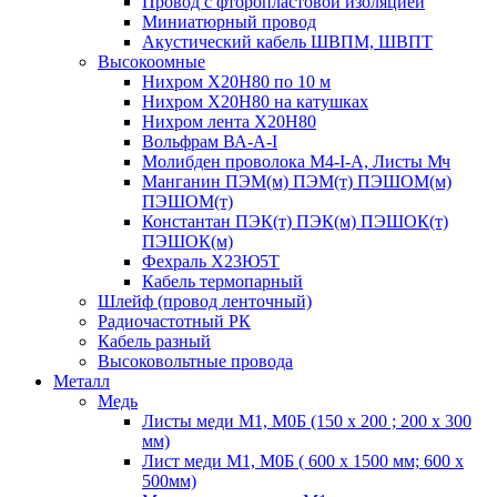
Провод с фторопластовой изоляцией
Миниатюрный провод
Акустический кабель ШВПМ, ШВПТ
Высокоомные
Нихром Х20Н80 по 10 м
Нихром Х20Н80 на катушках
Нихром лента Х20Н80
Вольфрам ВА-А-I
Молибден проволока М4-I-А, Листы Мч
Манганин ПЭМ(м) ПЭМ(т) ПЭШОМ(м)
ПЭШОМ(т)
Константан ПЭК(т) ПЭК(м) ПЭШОК(т)
ПЭШОК(м)
Фехраль Х23Ю5Т
Кабель термопарный
Шлейф (провод ленточный)
Радиочастотный РК
Кабель разный
Высоковольтные провода
Металл
Медь
Листы меди М1, М0Б (150 х 200 ; 200 х 300
мм)
Лист меди М1, М0Б ( 600 х 1500 мм; 600 х
500мм)