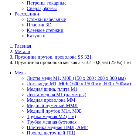
Патроны токарные
Сверла, фрезы
Расходники
Стяжки кабельные
Пластик 3D
Клеевые стержни
Катушки
Главная
Металл
Пружинка пруток, проволока SS 321
Пружинная проволока мягкая aisi 321 0,8 мм (250м) 1 кг
Медь
Листы меди М1, М0Б (150 х 200 ; 200 х 300 мм)
Лист меди М1, М0Б ( 600 х 1500 мм; 600 х 500мм)
Медная шина, плита М1
Лента медная М1 (на метры)
Медная проволока ММ
Медный луженый ММЛ
Медный пруток М1т, М0Б
Трубка медная М2 (1 м)
Трубка медная бухтовая
Плетенка медная ПМЛ, АМГ
Провод щеточный ПЩ