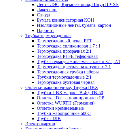
Лента ЛЭС, Кремнеземная, Шнур ШЧХБ
Лакоткань
Слюда
Бумага конденсаторная КОН
Изоляционные ленты, бумага, картон
Паронит
Трубка термоусадочная
Термоусадочный рукав PET
Термоусадка силиконовая 1,7 : 1
Термоусадка прозрачная 2:1
Термоусадка PTFE тефлоновая
Трубка термоусаживаемая с клеем 3:1 ; 2:1
Термоусадка цветная на катушках 2:1
Термоусадочная трубка наборы
Трубки термоусадочные 2:1
Термоусадка бухтовая черная
Оплетки жаропрочные, Трубка ПВХ
Трубки ПВХ марок ТВ-40, ТВ-50
Оплетка, Гофра полипропилен PP
Оплетка WURTH (Германия)
Оплетки кремнеземные
Трубки жаропрочные 600С
Трубка ТЛВ
Электрокартон
Керамические трубки/чехлы