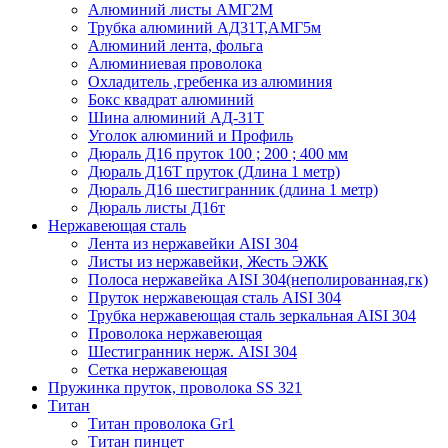
Алюминий листы АМГ2М
Трубка алюминий АД31Т,АМГ5м
Алюминий лента, фольга
Алюминиевая проволока
Охладитель ,гребенка из алюминия
Бокс квадрат алюминий
Шина алюминий АД-31Т
Уголок алюминий и Профиль
Дюраль Д16 пруток 100 ; 200 ; 400 мм
Дюраль Д16Т пруток (Длина 1 метр)
Дюраль Д16 шестигранник (длина 1 метр)
Дюраль листы Д16т
Нержавеющая сталь
Лента из нержавейки AISI 304
Листы из нержавейки, Жесть ЭЖК
Полоса нержавейка АISI 304(неполированная,гк)
Пруток нержавеющая сталь AISI 304
Трубка нержавеющая сталь зеркальная AISI 304
Проволока нержавеющая
Шестигранник нерж. AISI 304
Сетка нержавеющая
Пружинка пруток, проволока SS 321
Титан
Титан проволока Gr1
Титан пинцет