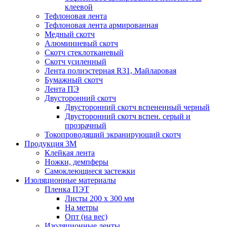
клеевой
Тефлоновая лента
Тефлоновая лента армированная
Медный скотч
Алюминиевый скотч
Скотч стеклотканевый
Скотч усиленный
Лента полиэстерная R31, Майларовая
Бумажный скотч
Лента ПЭ
Двусторонний скотч
Двусторонний скотч вспененный черный
Двусторонний скотч вспен. серый и
прозрачный
Токопроводящий экранирующий скотч
Продукция 3M
Клейкая лента
Ножки, демпферы
Самоклеющиеся застежки
Изоляционные материалы
Пленка ПЭТ
Листы 200 х 300 мм
На метры
Опт (на вес)
Изоляционные ленты