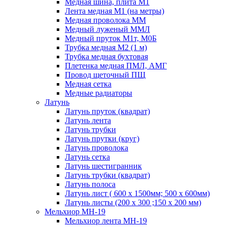
Медная шина, плита М1
Лента медная М1 (на метры)
Медная проволока ММ
Медный луженый ММЛ
Медный пруток М1т, М0Б
Трубка медная М2 (1 м)
Трубка медная бухтовая
Плетенка медная ПМЛ, АМГ
Провод щеточный ПЩ
Медная сетка
Медные радиаторы
Латунь
Латунь пруток (квадрат)
Латунь лента
Латунь трубки
Латунь прутки (круг)
Латунь проволока
Латунь сетка
Латунь шестигранник
Латунь трубки (квадрат)
Латунь полоса
Латунь лист ( 600 х 1500мм; 500 х 600мм)
Латунь листы (200 х 300 ;150 х 200 мм)
Мельхиор МН-19
Мельхиор лента МН-19