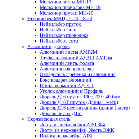
Мельхиор листы МН-19
Мельхиор проволока МН-19
Мельхиор прутки МН-19
Нейзильбер МНЦ 15-20, 18-20
Нейзильбер пруток
Нейзильбер лист
Нейзильбер проволока
Нейзильбер лента
Алюминий, дюраль
Алюминий листы АМГ2М
Трубка алюминий АД31Т,АМГ5м
Алюминий лента, фольга
Алюминиевая проволока
Охладитель ,гребенка из алюминия
Бокс квадрат алюминий
Шина алюминий АД-31Т
Уголок алюминий и Профиль
Дюраль Д16 пруток 100 ; 200 ; 400 мм
Дюраль Д16Т пруток (Длина 1 метр)
Дюраль Д16 шестигранник (длина 1 метр)
Дюраль листы Д16т
Нержавеющая сталь
Лента из нержавейки AISI 304
Листы из нержавейки, Жесть ЭЖК
Полоса нержавейка АISI