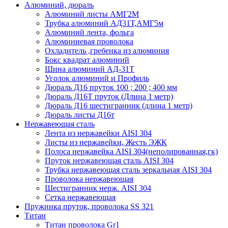
Алюминий, дюраль
Алюминий листы АМГ2М
Трубка алюминий АД31Т,АМГ5м
Алюминий лента, фольга
Алюминиевая проволока
Охладитель ,гребенка из алюминия
Бокс квадрат алюминий
Шина алюминий АД-31Т
Уголок алюминий и Профиль
Дюраль Д16 пруток 100 ; 200 ; 400 мм
Дюраль Д16Т пруток (Длина 1 метр)
Дюраль Д16 шестигранник (длина 1 метр)
Дюраль листы Д16т
Нержавеющая сталь
Лента из нержавейки AISI 304
Листы из нержавейки, Жесть ЭЖК
Полоса нержавейка АISI 304(неполированная,гк)
Пруток нержавеющая сталь AISI 304
Трубка нержавеющая сталь зеркальная AISI 304
Проволока нержавеющая
Шестигранник нерж. AISI 304
Сетка нержавеющая
Пружинка пруток, проволока SS 321
Титан
Титан проволока Gr1