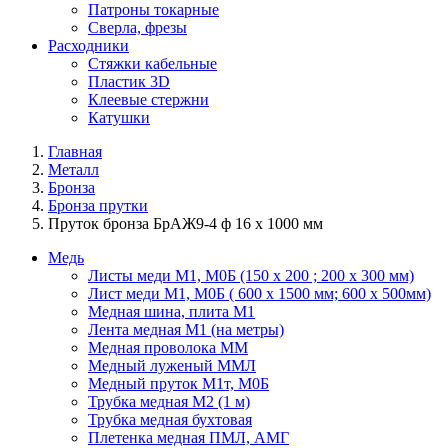
Патроны токарные
Сверла, фрезы
Расходники
Стяжки кабельные
Пластик 3D
Клеевые стержни
Катушки
Главная
Металл
Бронза
Бронза прутки
Пруток бронза БрАЖ9-4 ф 16 х 1000 мм
Медь
Листы меди М1, М0Б (150 х 200 ; 200 х 300 мм)
Лист меди М1, М0Б ( 600 х 1500 мм; 600 х 500мм)
Медная шина, плита М1
Лента медная М1 (на метры)
Медная проволока ММ
Медный луженый ММЛ
Медный пруток М1т, М0Б
Трубка медная М2 (1 м)
Трубка медная бухтовая
Плетенка медная ПМЛ, АМГ