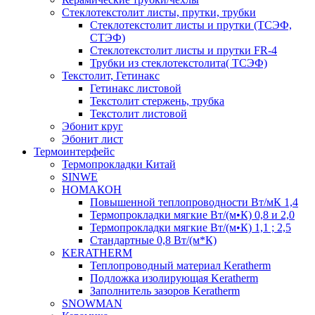
Cтеклотекстолит листы, прутки, трубки
Стеклотекстолит листы и прутки (ТСЭФ,
СТЭФ)
Стеклотекстолит листы и прутки FR-4
Трубки из стеклотекстолита( ТСЭФ)
Текстолит, Гетинакс
Гетинакс листовой
Текстолит стержень, трубка
Текстолит листовой
Эбонит круг
Эбонит лист
Термоинтерфейс
Термопрокладки Китай
SINWE
НОМАКОН
Повышенной теплопроводности Вт/мК 1,4
Термопрокладки мягкие Вт/(м•К) 0,8 и 2,0
Термопрокладки мягкие Вт/(м•К) 1,1 ; 2,5
Стандартные 0,8 Вт/(м*К)
KERATHERM
Теплопроводный материал Keratherm
Подложка изолирующая Keratherm
Заполнитель зазоров Keratherm
SNOWMAN