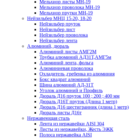
Мельхиор листы МН-19
Мельхиор проволока МН-19
Мельхиор прутки МН-19
Нейзильбер МНЦ 15-20, 18-20
Нейзильбер пруток
Нейзильбер лист
Нейзильбер проволока
Нейзильбер лента
Алюминий, дюраль
Алюминий листы АМГ2М
Трубка алюминий АД31Т,АМГ5м
Алюминий лента, фольга
Алюминиевая проволока
Охладитель ,гребенка из алюминия
Бокс квадрат алюминий
Шина алюминий АД-31Т
Уголок алюминий и Профиль
Дюраль Д16 пруток 100 ; 200 ; 400 мм
Дюраль Д16Т пруток (Длина 1 метр)
Дюраль Д16 шестигранник (длина 1 метр)
Дюраль листы Д16т
Нержавеющая сталь
Лента из нержавейки AISI 304
Листы из нержавейки, Жесть ЭЖК
Полоса нержавейка АISI