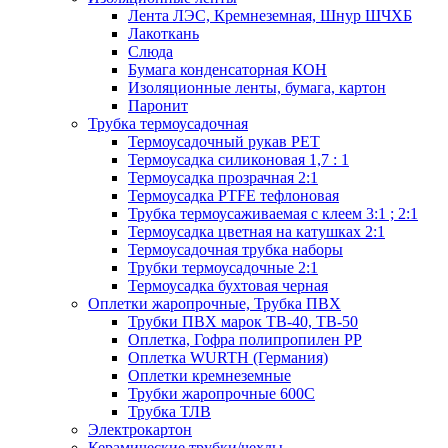
Лента ЛЭС, Кремнеземная, Шнур ШЧХБ
Лакоткань
Слюда
Бумага конденсаторная КОН
Изоляционные ленты, бумага, картон
Паронит
Трубка термоусадочная
Термоусадочный рукав PET
Термоусадка силиконовая 1,7 : 1
Термоусадка прозрачная 2:1
Термоусадка PTFE тефлоновая
Трубка термоусаживаемая с клеем 3:1 ; 2:1
Термоусадка цветная на катушках 2:1
Термоусадочная трубка наборы
Трубки термоусадочные 2:1
Термоусадка бухтовая черная
Оплетки жаропрочные, Трубка ПВХ
Трубки ПВХ марок ТВ-40, ТВ-50
Оплетка, Гофра полипропилен PP
Оплетка WURTH (Германия)
Оплетки кремнеземные
Трубки жаропрочные 600С
Трубка ТЛВ
Электрокартон
Керамические трубки/чехлы