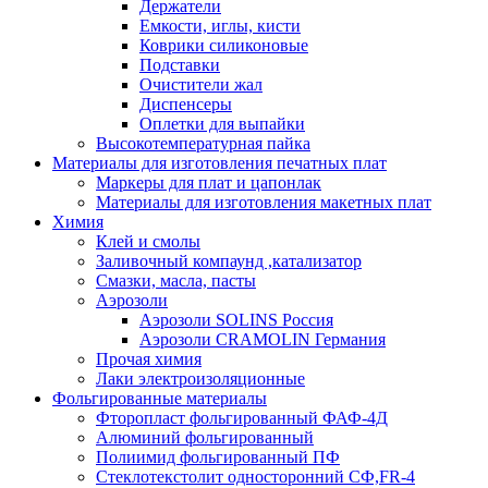
Держатели
Емкости, иглы, кисти
Коврики силиконовые
Подставки
Очистители жал
Диспенсеры
Оплетки для выпайки
Высокотемпературная пайка
Материалы для изготовления печатных плат
Маркеры для плат и цапонлак
Материалы для изготовления макетных плат
Химия
Клей и смолы
Заливочный компаунд ,катализатор
Смазки, масла, пасты
Аэрозоли
Аэрозоли SOLINS Россия
Аэрозоли CRAMOLIN Германия
Прочая химия
Лаки электроизоляционные
Фольгированные материалы
Фторопласт фольгированный ФАФ-4Д
Алюминий фольгированный
Полиимид фольгированный ПФ
Стеклотекстолит односторонний CФ,FR-4