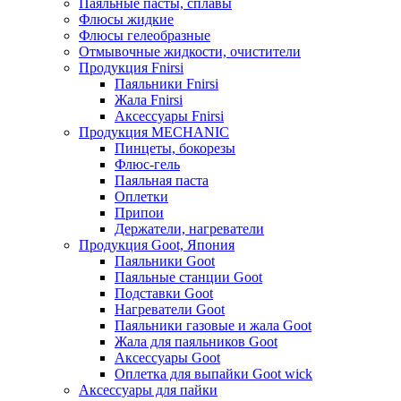
Паяльные пасты, сплавы
Флюсы жидкие
Флюсы гелеобразные
Отмывочные жидкости, очистители
Продукция Fnirsi
Паяльники Fnirsi
Жала Fnirsi
Аксессуары Fnirsi
Продукция MECHANIC
Пинцеты, бокорезы
Флюс-гель
Паяльная паста
Оплетки
Припои
Держатели, нагреватели
Продукция Goot, Япония
Паяльники Goot
Паяльные станции Goot
Подставки Goot
Нагреватели Goot
Паяльники газовые и жала Goot
Жала для паяльников Goot
Аксессуары Goot
Оплетка для выпайки Goot wick
Аксессуары для пайки