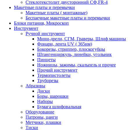
Стеклотекстолит двусторонний СФ,FR-4
Макетные платы и перемычки
Макетные платы ( монтажные)
Беспаечные макетные платы и перемычки
Блоки питания, Микроскоп
Инструмент
Ручной инструмент
Мини-дрели, СГМ, Граверы, Шлиф машины
Фонари, лента UV ( 365нм)
Бокорезы, cтриппер, плоскогубцы
Штангенциркуль, линейки, угольник
Пинцеты
Ножницы, зажимы, скальпель и прочее
Прочий инструмент
Термопистолеты
Труборезы
Абразивы
Диски
Боры, шарошки
Наборы
Бумага шлифовальная
Оборудование
Патроны, цанги
Метчики, плашки
Тиски