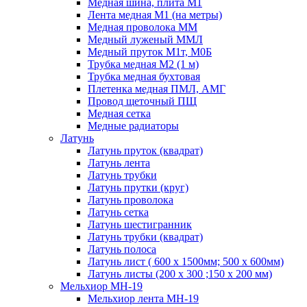
Медная шина, плита М1
Лента медная М1 (на метры)
Медная проволока ММ
Медный луженый ММЛ
Медный пруток М1т, М0Б
Трубка медная М2 (1 м)
Трубка медная бухтовая
Плетенка медная ПМЛ, АМГ
Провод щеточный ПЩ
Медная сетка
Медные радиаторы
Латунь
Латунь пруток (квадрат)
Латунь лента
Латунь трубки
Латунь прутки (круг)
Латунь проволока
Латунь сетка
Латунь шестигранник
Латунь трубки (квадрат)
Латунь полоса
Латунь лист ( 600 х 1500мм; 500 х 600мм)
Латунь листы (200 х 300 ;150 х 200 мм)
Мельхиор МН-19
Мельхиор лента МН-19