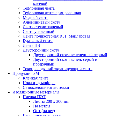
клеевой
Тефлоновая лента
Тефлоновая лента армированная
Медный скотч
Алюминиевый скотч
Скотч стеклотканевый
Скотч усиленный
Лента полиэстерная R31, Майларовая
Бумажный скотч
Лента ПЭ
Двусторонний скотч
Двусторонний скотч вспененный черный
Двусторонний скотч вспен. серый и
прозрачный
Токопроводящий экранирующий скотч
Продукция 3M
Клейкая лента
Ножки, демпферы
Самоклеющиеся застежки
Изоляционные материалы
Пленка ПЭТ
Листы 200 х 300 мм
На метры
Опт (на вес)
Изоляционные ленты