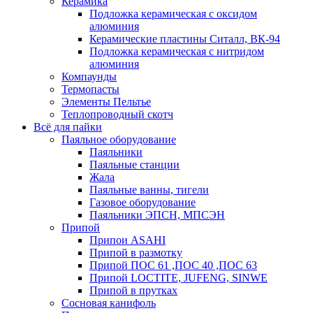
Керамика
Подложка керамическая с оксидом
алюминия
Керамические пластины Ситалл, ВК-94
Подложка керамическая с нитридом
алюминия
Компаунды
Термопасты
Элементы Пельтье
Теплопроводный скотч
Всё для пайки
Паяльное оборудование
Паяльники
Паяльные станции
Жала
Паяльные ванны, тигели
Газовое оборудование
Паяльники ЭПСН, МПСЭН
Припой
Припои ASAHI
Припой в размотку
Припой ПОС 61 ,ПОС 40 ,ПОС 63
Припой LOCTITE, JUFENG, SINWE
Припой в прутках
Сосновая канифоль