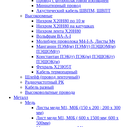
Провод с фторопластовой изоляцией
Миниатюрный провод
Акустический кабель ШВПМ, ШВПТ
Высокоомные
Нихром Х20Н80 по 10 м
Нихром Х20Н80 на катушках
Нихром лента Х20Н80
Вольфрам ВА-А-I
Молибден проволока М4-I-А, Листы Мч
Манганин ПЭМ(м) ПЭМ(т) ПЭШОМ(м)
ПЭШОМ(т)
Константан ПЭК(т) ПЭК(м) ПЭШОК(т)
ПЭШОК(м)
Фехраль Х23Ю5Т
Кабель термопарный
Шлейф (провод ленточный)
Радиочастотный РК
Кабель разный
Высоковольтные провода
Металл
Медь
Листы меди М1, М0Б (150 х 200 ; 200 х 300
мм)
Лист меди М1, М0Б ( 600 х 1500 мм; 600 х
500мм)