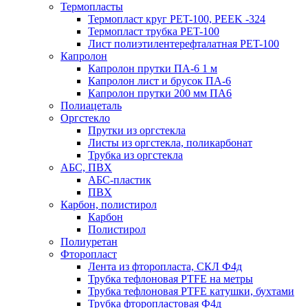
Термопласты
Термопласт круг PET-100, PEEK -324
Термопласт трубка PET-100
Лист полиэтилентерефталатная PET-100
Капролон
Капролон прутки ПА-6 1 м
Капролон лист и брусок ПА-6
Капролон прутки 200 мм ПА6
Полиацеталь
Оргстекло
Прутки из оргстекла
Листы из оргстекла, поликарбонат
Трубка из оргстекла
АБС, ПВХ
АБС-пластик
ПВХ
Карбон, полистирол
Карбон
Полистирол
Полиуретан
Фторопласт
Лента из фторопласта, СКЛ Ф4д
Трубка тефлоновая PTFE на метры
Трубка тефлоновая PTFE катушки, бухтами
Трубка фторопластовая Ф4д