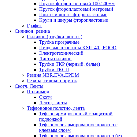
Пруток фторопластовый 100-500мм
Пруток фторопластовый метровый
Плиты и листы фторопластовые
Круги и шнуры фторопластовые
Графит
Силикон, резина
Силикон ( трубки, листы )
Трубка прозрачные
Пищевые пластины KSIL 40 , FOOD
Электротехнический
Листы силикон
Трубки ТКР (черный, белые)
Трубки ТКСП
Резина NBR,EVA,EPDM
Резина, силикон пруток
Скотч, Ленты
Полиимид
Скотч
Лента, листы
Тефлоновое полотно, лента
Тефлон армированный с защитной
подложкой
Тефлоновое армированное полотно с
клеевым слоем
Тефлоновое армированное полотно без