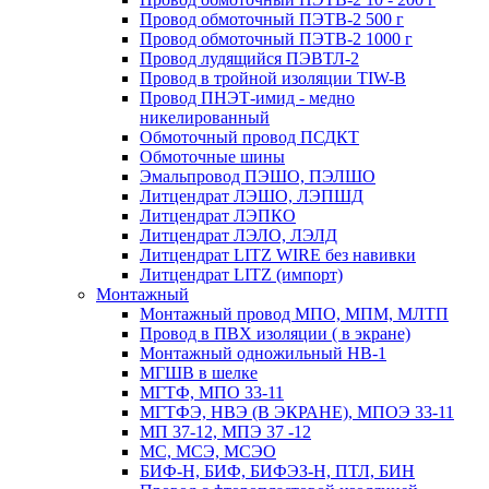
Провод обмоточный ПЭТВ-2 500 г
Провод обмоточный ПЭТВ-2 1000 г
Провод лудящийся ПЭВТЛ-2
Провод в тройной изоляции TIW-B
Провод ПНЭТ-имид - медно
никелированный
Обмоточный провод ПСДКТ
Обмоточные шины
Эмальпровод ПЭШО, ПЭЛШО
Литцендрат ЛЭШО, ЛЭПШД
Литцендрат ЛЭПКО
Литцендрат ЛЭЛО, ЛЭЛД
Литцендрат LITZ WIRE без навивки
Литцендрат LITZ (импорт)
Монтажный
Монтажный провод МПО, МПМ, МЛТП
Провод в ПВХ изоляции ( в экране)
Монтажный одножильный HB-1
МГШВ в шелке
МГТФ, МПО 33-11
МГТФЭ, НВЭ (В ЭКРАНЕ), МПОЭ 33-11
МП 37-12, МПЭ 37 -12
МС, МСЭ, МСЭО
БИФ-Н, БИФ, БИФЭЗ-Н, ПТЛ, БИН