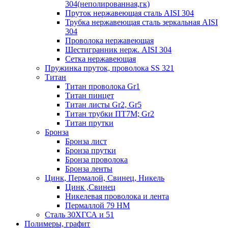
304(неполированная,гк)
Пруток нержавеющая сталь AISI 304
Трубка нержавеющая сталь зеркальная AISI
304
Проволока нержавеющая
Шестигранник нерж. AISI 304
Сетка нержавеющая
Пружинка пруток, проволока SS 321
Титан
Титан проволока Gr1
Титан пинцет
Титан листы Gr2, Gr5
Титан трубки ПТ7М; Gr2
Титан прутки
Бронза
Бронза лист
Бронза прутки
Бронза проволока
Бронза ленты
Цинк, Пермалой, Свинец, Никель
Цинк ,Свинец
Никелевая проволока и лента
Пермаллой 79 НМ
Сталь 30ХГСА и 51
Полимеры, графит