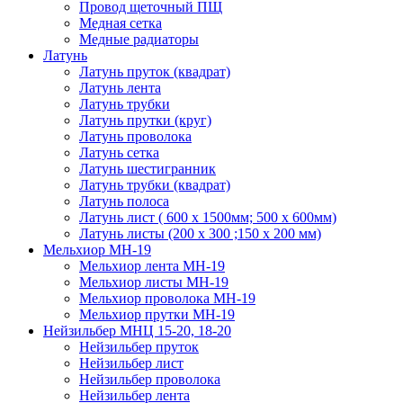
Провод щеточный ПЩ
Медная сетка
Медные радиаторы
Латунь
Латунь пруток (квадрат)
Латунь лента
Латунь трубки
Латунь прутки (круг)
Латунь проволока
Латунь сетка
Латунь шестигранник
Латунь трубки (квадрат)
Латунь полоса
Латунь лист ( 600 х 1500мм; 500 х 600мм)
Латунь листы (200 х 300 ;150 х 200 мм)
Мельхиор МН-19
Мельхиор лента МН-19
Мельхиор листы МН-19
Мельхиор проволока МН-19
Мельхиор прутки МН-19
Нейзильбер МНЦ 15-20, 18-20
Нейзильбер пруток
Нейзильбер лист
Нейзильбер проволока
Нейзильбер лента