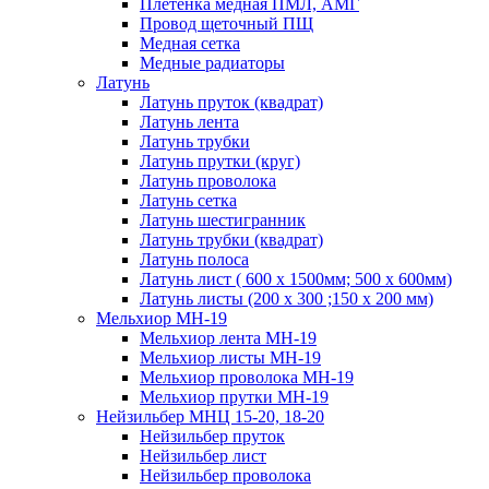
Плетенка медная ПМЛ, АМГ
Провод щеточный ПЩ
Медная сетка
Медные радиаторы
Латунь
Латунь пруток (квадрат)
Латунь лента
Латунь трубки
Латунь прутки (круг)
Латунь проволока
Латунь сетка
Латунь шестигранник
Латунь трубки (квадрат)
Латунь полоса
Латунь лист ( 600 х 1500мм; 500 х 600мм)
Латунь листы (200 х 300 ;150 х 200 мм)
Мельхиор МН-19
Мельхиор лента МН-19
Мельхиор листы МН-19
Мельхиор проволока МН-19
Мельхиор прутки МН-19
Нейзильбер МНЦ 15-20, 18-20
Нейзильбер пруток
Нейзильбер лист
Нейзильбер проволока