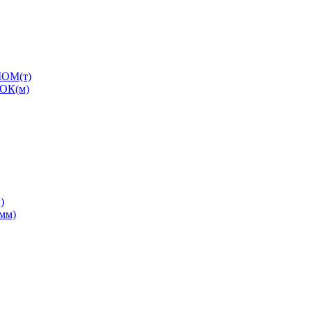
ОМ(т)
ОК(м)
)
0мм)