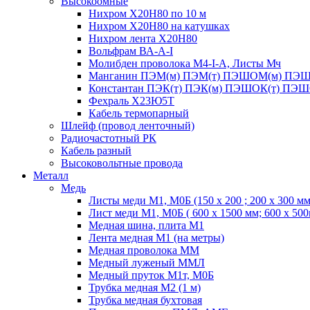
Высокоомные
Нихром Х20Н80 по 10 м
Нихром Х20Н80 на катушках
Нихром лента Х20Н80
Вольфрам ВА-А-I
Молибден проволока М4-I-А, Листы Мч
Манганин ПЭМ(м) ПЭМ(т) ПЭШОМ(м) ПЭШ
Константан ПЭК(т) ПЭК(м) ПЭШОК(т) ПЭШ
Фехраль Х23Ю5Т
Кабель термопарный
Шлейф (провод ленточный)
Радиочастотный РК
Кабель разный
Высоковольтные провода
Металл
Медь
Листы меди М1, М0Б (150 х 200 ; 200 х 300 мм
Лист меди М1, М0Б ( 600 х 1500 мм; 600 х 50
Медная шина, плита М1
Лента медная М1 (на метры)
Медная проволока ММ
Медный луженый ММЛ
Медный пруток М1т, М0Б
Трубка медная М2 (1 м)
Трубка медная бухтовая