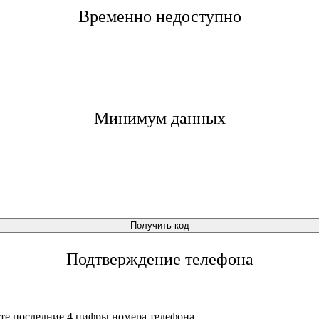
Временно недоступно
Минимум данных
Получить код
Подтверждение телефона
те последние 4 цифры номера телефона.