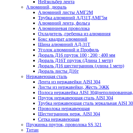
Нейзильбер лента
Алюминий, дюраль
Алюминий листы АМГ2М
Трубка алюминий АД31Т,АМГ5м
Алюминий лента, фольга
Алюминиевая проволока
Охладитель ,гребенка из алюминия
Бокс квадрат алюминий
Шина алюминий АД-31Т
Уголок алюминий и Профиль
Дюраль Д16 пруток 100 ; 200 ; 400 мм
Дюраль Д16Т пруток (Длина 1 метр)
Дюраль Д16 шестигранник (длина 1 метр)
Дюраль листы Д16т
Нержавеющая сталь
Лента из нержавейки AISI 304
Листы из нержавейки, Жесть ЭЖК
Полоса нержавейка АISI 304(неполированная,
Пруток нержавеющая сталь AISI 304
Трубка нержавеющая сталь зеркальная AISI 3
Проволока нержавеющая
Шестигранник нерж. AISI 304
Сетка нержавеющая
Пружинка пруток, проволока SS 321
Титан