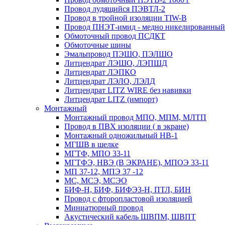
Провод лудящийся ПЭВТЛ-2
Провод в тройной изоляции TIW-B
Провод ПНЭТ-имид - медно никелированный
Обмоточный провод ПСДКТ
Обмоточные шины
Эмальпровод ПЭШО, ПЭЛШО
Литцендрат ЛЭШО, ЛЭПШД
Литцендрат ЛЭПКО
Литцендрат ЛЭЛО, ЛЭЛД
Литцендрат LITZ WIRE без навивки
Литцендрат LITZ (импорт)
Монтажный
Монтажный провод МПО, МПМ, МЛТП
Провод в ПВХ изоляции ( в экране)
Монтажный одножильный HB-1
МГШВ в шелке
МГТФ, МПО 33-11
МГТФЭ, НВЭ (В ЭКРАНЕ), МПОЭ 33-11
МП 37-12, МПЭ 37 -12
МС, МСЭ, МСЭО
БИФ-Н, БИФ, БИФЭЗ-Н, ПТЛ, БИН
Провод с фторопластовой изоляцией
Миниатюрный провод
Акустический кабель ШВПМ, ШВПТ