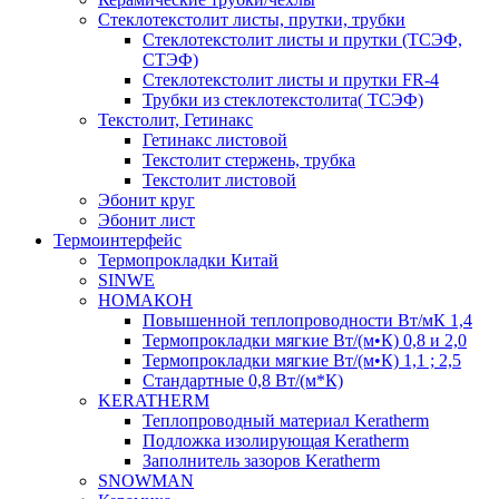
Cтеклотекстолит листы, прутки, трубки
Стеклотекстолит листы и прутки (ТСЭФ,
СТЭФ)
Стеклотекстолит листы и прутки FR-4
Трубки из стеклотекстолита( ТСЭФ)
Текстолит, Гетинакс
Гетинакс листовой
Текстолит стержень, трубка
Текстолит листовой
Эбонит круг
Эбонит лист
Термоинтерфейс
Термопрокладки Китай
SINWE
НОМАКОН
Повышенной теплопроводности Вт/мК 1,4
Термопрокладки мягкие Вт/(м•К) 0,8 и 2,0
Термопрокладки мягкие Вт/(м•К) 1,1 ; 2,5
Стандартные 0,8 Вт/(м*К)
KERATHERM
Теплопроводный материал Keratherm
Подложка изолирующая Keratherm
Заполнитель зазоров Keratherm
SNOWMAN