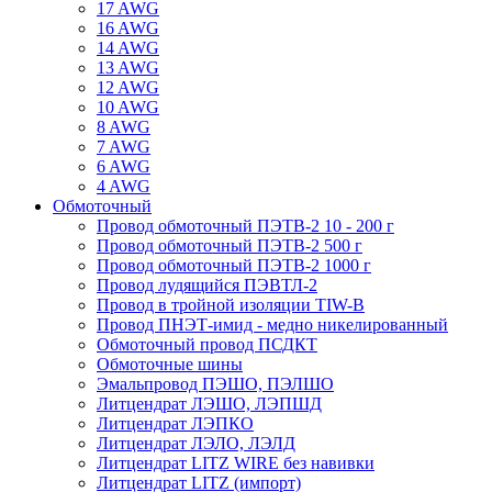
17 AWG
16 AWG
14 AWG
13 AWG
12 AWG
10 AWG
8 AWG
7 AWG
6 AWG
4 AWG
Обмоточный
Провод обмоточный ПЭТВ-2 10 - 200 г
Провод обмоточный ПЭТВ-2 500 г
Провод обмоточный ПЭТВ-2 1000 г
Провод лудящийся ПЭВТЛ-2
Провод в тройной изоляции TIW-B
Провод ПНЭТ-имид - медно никелированный
Обмоточный провод ПСДКТ
Обмоточные шины
Эмальпровод ПЭШО, ПЭЛШО
Литцендрат ЛЭШО, ЛЭПШД
Литцендрат ЛЭПКО
Литцендрат ЛЭЛО, ЛЭЛД
Литцендрат LITZ WIRE без навивки
Литцендрат LITZ (импорт)