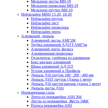
Мельхиор листы МН-19
Мельхиор проволока МН-19
Мельхиор прутки МН-19
Нейзильбер МНЦ 15-20, 18-20
Нейзильбер пруток
Нейзильбер лист
Нейзильбер проволока
Нейзильбер лента
Алюминий, дюраль
Алюминий листы АМГ2М
Трубка алюминий АД31Т,АМГ5м
Алюминий лента, фольга
Алюминиевая проволока
Охладитель ,гребенка из алюминия
Бокс квадрат алюминий
Шина алюминий АД-31Т
Уголок алюминий и Профиль
Дюраль Д16 пруток 100 ; 200 ; 400 мм
Дюраль Д16Т пруток (Длина 1 метр)
Дюраль Д16 шестигранник (длина 1 метр)
Дюраль листы Д16т
Нержавеющая сталь
Лента из нержавейки AISI 304
Листы из нержавейки, Жесть ЭЖК
Полоса нержавейка АISI