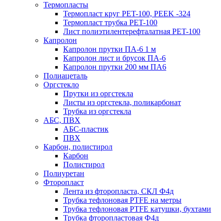
Термопласты
Термопласт круг PET-100, PEEK -324
Термопласт трубка PET-100
Лист полиэтилентерефталатная PET-100
Капролон
Капролон прутки ПА-6 1 м
Капролон лист и брусок ПА-6
Капролон прутки 200 мм ПА6
Полиацеталь
Оргстекло
Прутки из оргстекла
Листы из оргстекла, поликарбонат
Трубка из оргстекла
АБС, ПВХ
АБС-пластик
ПВХ
Карбон, полистирол
Карбон
Полистирол
Полиуретан
Фторопласт
Лента из фторопласта, СКЛ Ф4д
Трубка тефлоновая PTFE на метры
Трубка тефлоновая PTFE катушки, бухтами
Трубка фторопластовая Ф4д