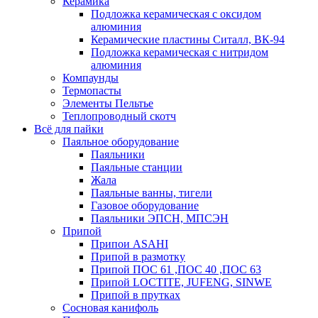
Керамика
Подложка керамическая с оксидом
алюминия
Керамические пластины Ситалл, ВК-94
Подложка керамическая с нитридом
алюминия
Компаунды
Термопасты
Элементы Пельтье
Теплопроводный скотч
Всё для пайки
Паяльное оборудование
Паяльники
Паяльные станции
Жала
Паяльные ванны, тигели
Газовое оборудование
Паяльники ЭПСН, МПСЭН
Припой
Припои ASAHI
Припой в размотку
Припой ПОС 61 ,ПОС 40 ,ПОС 63
Припой LOCTITE, JUFENG, SINWE
Припой в прутках
Сосновая канифоль