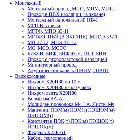
Монтажный
Монтажный провод МПО, МПМ, МЛТП
Провод в ПВХ изоляции ( в экране)
Монтажный одножильный HB-1
МГШВ в шелке
МГТФ, МПО 33-11
МГТФЭ, НВЭ (В ЭКРАНЕ), МПОЭ 33-11
МП 37-12, МПЭ 37 -12
МС, МСЭ, МСЭО
БИФ-Н, БИФ, БИФЭЗ-Н, ПТЛ, БИН
Провод с фторопластовой изоляцией
Миниатюрный провод
Акустический кабель ШВПМ, ШВПТ
Высокоомные
Нихром Х20Н80 по 10 м
Нихром Х20Н80 на катушках
Нихром лента Х20Н80
Вольфрам ВА-А-I
Молибден проволока М4-I-А, Листы Мч
Манганин ПЭМ(м) ПЭМ(т) ПЭШОМ(м)
ПЭШОМ(т)
Константан ПЭК(т) ПЭК(м) ПЭШОК(т)
ПЭШОК(м)
Фехраль Х23Ю5Т
Кабель термопарный