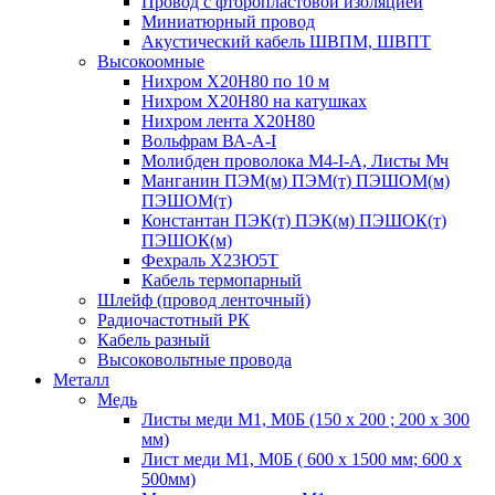
Провод с фторопластовой изоляцией
Миниатюрный провод
Акустический кабель ШВПМ, ШВПТ
Высокоомные
Нихром Х20Н80 по 10 м
Нихром Х20Н80 на катушках
Нихром лента Х20Н80
Вольфрам ВА-А-I
Молибден проволока М4-I-А, Листы Мч
Манганин ПЭМ(м) ПЭМ(т) ПЭШОМ(м)
ПЭШОМ(т)
Константан ПЭК(т) ПЭК(м) ПЭШОК(т)
ПЭШОК(м)
Фехраль Х23Ю5Т
Кабель термопарный
Шлейф (провод ленточный)
Радиочастотный РК
Кабель разный
Высоковольтные провода
Металл
Медь
Листы меди М1, М0Б (150 х 200 ; 200 х 300
мм)
Лист меди М1, М0Б ( 600 х 1500 мм; 600 х
500мм)