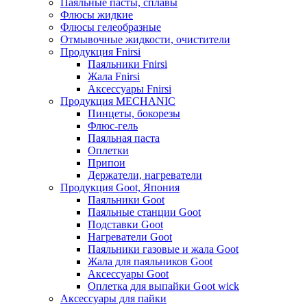
Паяльные пасты, сплавы
Флюсы жидкие
Флюсы гелеобразные
Отмывочные жидкости, очистители
Продукция Fnirsi
Паяльники Fnirsi
Жала Fnirsi
Аксессуары Fnirsi
Продукция MECHANIC
Пинцеты, бокорезы
Флюс-гель
Паяльная паста
Оплетки
Припои
Держатели, нагреватели
Продукция Goot, Япония
Паяльники Goot
Паяльные станции Goot
Подставки Goot
Нагреватели Goot
Паяльники газовые и жала Goot
Жала для паяльников Goot
Аксессуары Goot
Оплетка для выпайки Goot wick
Аксессуары для пайки