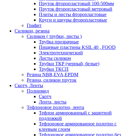
Пруток фторопластовый 100-500мм
Пруток фторопластовый метровый
Плиты и листы фторопластовые
Круги и шнуры фторопластовые
Графит
Силикон, резина
Силикон ( трубки, листы )
Трубка прозрачные
Пищевые пластины KSIL 40 , FOOD
Электротехнический
Листы силикон
Трубки ТКР (черный, белые)
Трубки ТКСП
Резина NBR,EVA,EPDM
Резина, силикон пруток
Скотч, Ленты
Полиимид
Скотч
Лента, листы
Тефлоновое полотно, лента
Тефлон армированный с защитной
подложкой
Тефлоновое армированное полотно с
клеевым слоем
Тефлоновое армированное полотно без