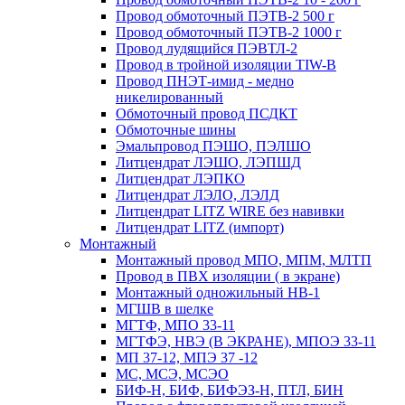
Провод обмоточный ПЭТВ-2 500 г
Провод обмоточный ПЭТВ-2 1000 г
Провод лудящийся ПЭВТЛ-2
Провод в тройной изоляции TIW-B
Провод ПНЭТ-имид - медно
никелированный
Обмоточный провод ПСДКТ
Обмоточные шины
Эмальпровод ПЭШО, ПЭЛШО
Литцендрат ЛЭШО, ЛЭПШД
Литцендрат ЛЭПКО
Литцендрат ЛЭЛО, ЛЭЛД
Литцендрат LITZ WIRE без навивки
Литцендрат LITZ (импорт)
Монтажный
Монтажный провод МПО, МПМ, МЛТП
Провод в ПВХ изоляции ( в экране)
Монтажный одножильный HB-1
МГШВ в шелке
МГТФ, МПО 33-11
МГТФЭ, НВЭ (В ЭКРАНЕ), МПОЭ 33-11
МП 37-12, МПЭ 37 -12
МС, МСЭ, МСЭО
БИФ-Н, БИФ, БИФЭЗ-Н, ПТЛ, БИН