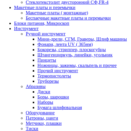
Стеклотекстолит двусторонний СФ,FR-4
Макетные платы и перемычки
Макетные платы ( монтажные)
Беспаечные макетные платы и перемычки
Блоки питания, Микроскоп
Инструмент
Ручной инструмент
Мини-дрели, СГМ, Граверы, Шлиф машины
Фонари, лента UV ( 365нм)
Бокорезы, cтриппер, плоскогубцы
Штангенциркуль, линейки, угольник
Пинцеты
Ножницы, зажимы, скальпель и прочее
Прочий инструмент
Термопистолеты
Труборезы
Абразивы
Диски
Боры, шарошки
Наборы
Бумага шлифовальная
Оборудование
Патроны, цанги
Метчики, плашки
Тиски