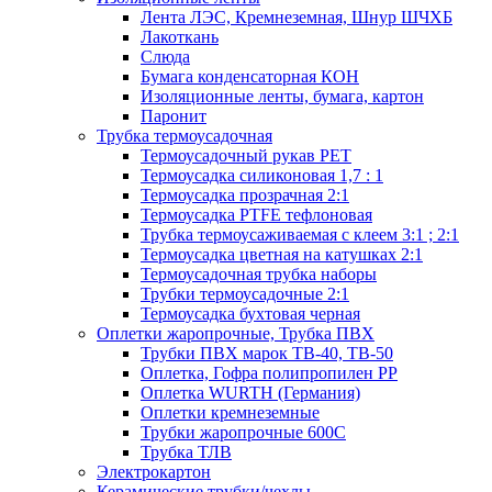
Лента ЛЭС, Кремнеземная, Шнур ШЧХБ
Лакоткань
Слюда
Бумага конденсаторная КОН
Изоляционные ленты, бумага, картон
Паронит
Трубка термоусадочная
Термоусадочный рукав PET
Термоусадка силиконовая 1,7 : 1
Термоусадка прозрачная 2:1
Термоусадка PTFE тефлоновая
Трубка термоусаживаемая с клеем 3:1 ; 2:1
Термоусадка цветная на катушках 2:1
Термоусадочная трубка наборы
Трубки термоусадочные 2:1
Термоусадка бухтовая черная
Оплетки жаропрочные, Трубка ПВХ
Трубки ПВХ марок ТВ-40, ТВ-50
Оплетка, Гофра полипропилен PP
Оплетка WURTH (Германия)
Оплетки кремнеземные
Трубки жаропрочные 600С
Трубка ТЛВ
Электрокартон
Керамические трубки/чехлы