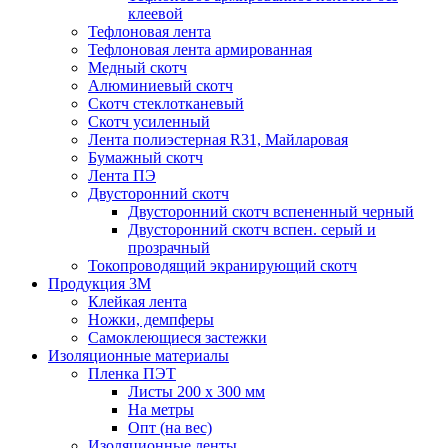
клеевой
Тефлоновая лента
Тефлоновая лента армированная
Медный скотч
Алюминиевый скотч
Скотч стеклотканевый
Скотч усиленный
Лента полиэстерная R31, Майларовая
Бумажный скотч
Лента ПЭ
Двусторонний скотч
Двусторонний скотч вспененный черный
Двусторонний скотч вспен. серый и
прозрачный
Токопроводящий экранирующий скотч
Продукция 3M
Клейкая лента
Ножки, демпферы
Самоклеющиеся застежки
Изоляционные материалы
Пленка ПЭТ
Листы 200 х 300 мм
На метры
Опт (на вес)
Изоляционные ленты