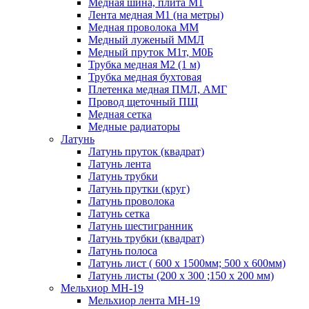
Медная шина, плита М1
Лента медная М1 (на метры)
Медная проволока ММ
Медный луженый ММЛ
Медный пруток М1т, М0Б
Трубка медная М2 (1 м)
Трубка медная бухтовая
Плетенка медная ПМЛ, АМГ
Провод щеточный ПЩ
Медная сетка
Медные радиаторы
Латунь
Латунь пруток (квадрат)
Латунь лента
Латунь трубки
Латунь прутки (круг)
Латунь проволока
Латунь сетка
Латунь шестигранник
Латунь трубки (квадрат)
Латунь полоса
Латунь лист ( 600 х 1500мм; 500 х 600мм)
Латунь листы (200 х 300 ;150 х 200 мм)
Мельхиор МН-19
Мельхиор лента МН-19