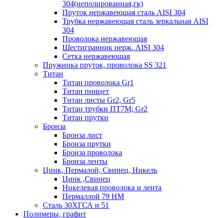
304(неполированная,гк)
Пруток нержавеющая сталь AISI 304
Трубка нержавеющая сталь зеркальная AISI
304
Проволока нержавеющая
Шестигранник нерж. AISI 304
Сетка нержавеющая
Пружинка пруток, проволока SS 321
Титан
Титан проволока Gr1
Титан пинцет
Титан листы Gr2, Gr5
Титан трубки ПТ7М; Gr2
Титан прутки
Бронза
Бронза лист
Бронза прутки
Бронза проволока
Бронза ленты
Цинк, Пермалой, Свинец, Никель
Цинк ,Свинец
Никелевая проволока и лента
Пермаллой 79 НМ
Сталь 30ХГСА и 51
Полимеры, графит