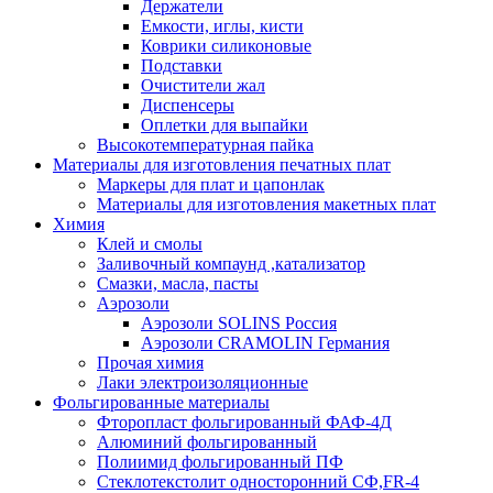
Держатели
Емкости, иглы, кисти
Коврики силиконовые
Подставки
Очистители жал
Диспенсеры
Оплетки для выпайки
Высокотемпературная пайка
Материалы для изготовления печатных плат
Маркеры для плат и цапонлак
Материалы для изготовления макетных плат
Химия
Клей и смолы
Заливочный компаунд ,катализатор
Смазки, масла, пасты
Аэрозоли
Аэрозоли SOLINS Россия
Аэрозоли CRAMOLIN Германия
Прочая химия
Лаки электроизоляционные
Фольгированные материалы
Фторопласт фольгированный ФАФ-4Д
Алюминий фольгированный
Полиимид фольгированный ПФ
Стеклотекстолит односторонний CФ,FR-4