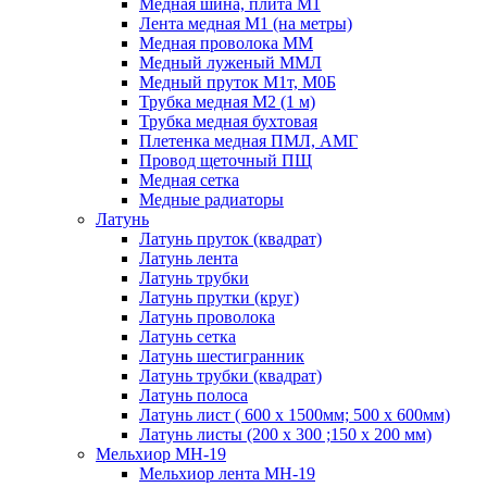
Медная шина, плита М1
Лента медная М1 (на метры)
Медная проволока ММ
Медный луженый ММЛ
Медный пруток М1т, М0Б
Трубка медная М2 (1 м)
Трубка медная бухтовая
Плетенка медная ПМЛ, АМГ
Провод щеточный ПЩ
Медная сетка
Медные радиаторы
Латунь
Латунь пруток (квадрат)
Латунь лента
Латунь трубки
Латунь прутки (круг)
Латунь проволока
Латунь сетка
Латунь шестигранник
Латунь трубки (квадрат)
Латунь полоса
Латунь лист ( 600 х 1500мм; 500 х 600мм)
Латунь листы (200 х 300 ;150 х 200 мм)
Мельхиор МН-19
Мельхиор лента МН-19