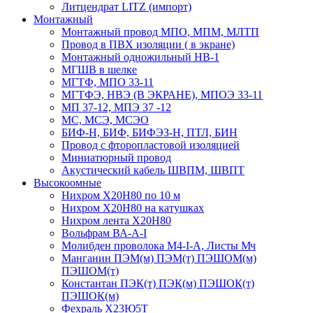
Литцендрат LITZ (импорт)
Монтажный
Монтажный провод МПО, МПМ, МЛТП
Провод в ПВХ изоляции ( в экране)
Монтажный одножильный HB-1
МГШВ в шелке
МГТФ, МПО 33-11
МГТФЭ, НВЭ (В ЭКРАНЕ), МПОЭ 33-11
МП 37-12, МПЭ 37 -12
МС, МСЭ, МСЭО
БИФ-Н, БИФ, БИФЭЗ-Н, ПТЛ, БИН
Провод с фторопластовой изоляцией
Миниатюрный провод
Акустический кабель ШВПМ, ШВПТ
Высокоомные
Нихром Х20Н80 по 10 м
Нихром Х20Н80 на катушках
Нихром лента Х20Н80
Вольфрам ВА-А-I
Молибден проволока М4-I-А, Листы Мч
Манганин ПЭМ(м) ПЭМ(т) ПЭШОМ(м)
ПЭШОМ(т)
Константан ПЭК(т) ПЭК(м) ПЭШОК(т)
ПЭШОК(м)
Фехраль Х23Ю5Т