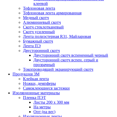
клеевой
Тефлоновая лента
Тефлоновая лента армированная
Медный скотч
Алюминиевый скотч
Скотч стеклотканевый
Скотч усиленный
Лента полиэстерная R31, Майларовая
Бумажный скотч
Лента ПЭ
Двусторонний скотч
Двусторонний скотч вспененный черный
Двусторонний скотч вспен. серый и
прозрачный
Токопроводящий экранирующий скотч
Продукция 3M
Клейкая лента
Ножки, демпферы
Самоклеющиеся застежки
Изоляционные материалы
Пленка ПЭТ
Листы 200 х 300 мм
На метры
Опт (на вес)
Изоляционные ленты