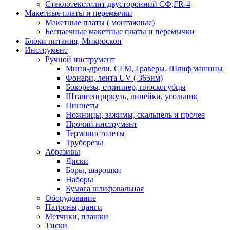
Стеклотекстолит двусторонний СФ,FR-4
Макетные платы и перемычки
Макетные платы ( монтажные)
Беспаечные макетные платы и перемычки
Блоки питания, Микроскоп
Инструмент
Ручной инструмент
Мини-дрели, СГМ, Граверы, Шлиф машины
Фонари, лента UV ( 365нм)
Бокорезы, cтриппер, плоскогубцы
Штангенциркуль, линейки, угольник
Пинцеты
Ножницы, зажимы, скальпель и прочее
Прочий инструмент
Термопистолеты
Труборезы
Абразивы
Диски
Боры, шарошки
Наборы
Бумага шлифовальная
Оборудование
Патроны, цанги
Метчики, плашки
Тиски