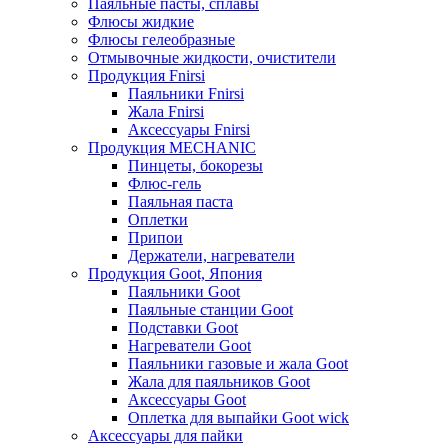
Паяльные пасты, сплавы
Флюсы жидкие
Флюсы гелеобразные
Отмывочные жидкости, очистители
Продукция Fnirsi
Паяльники Fnirsi
Жала Fnirsi
Аксессуары Fnirsi
Продукция MECHANIC
Пинцеты, бокорезы
Флюс-гель
Паяльная паста
Оплетки
Припои
Держатели, нагреватели
Продукция Goot, Япония
Паяльники Goot
Паяльные станции Goot
Подставки Goot
Нагреватели Goot
Паяльники газовые и жала Goot
Жала для паяльников Goot
Аксессуары Goot
Оплетка для выпайки Goot wick
Аксессуары для пайки