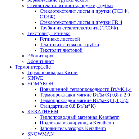
Cтеклотекстолит листы, прутки, трубки
Стеклотекстолит листы и прутки (ТСЭФ,
СТЭФ)
Стеклотекстолит листы и прутки FR-4
Трубки из стеклотекстолита( ТСЭФ)
Текстолит, Гетинакс
Гетинакс листовой
Текстолит стержень, трубка
Текстолит листовой
Эбонит круг
Эбонит лист
Термоинтерфейс
Термопрокладки Китай
SINWE
НОМАКОН
Повышенной теплопроводности Вт/мК 1,4
Термопрокладки мягкие Вт/(м•К) 0,8 и 2,0
Термопрокладки мягкие Вт/(м•К) 1,1 ; 2,5
Стандартные 0,8 Вт/(м*К)
KERATHERM
Теплопроводный материал Keratherm
Подложка изолирующая Keratherm
Заполнитель зазоров Keratherm
SNOWMAN