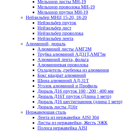
Мельхиор листы МН-19
Мельхиор проволока МН-19
Мельхиор прутки МН-19
Нейзильбер МНЦ 15-20, 18-20
Нейзильбер пруток
Нейзильбер лист
Нейзильбер проволока
Нейзильбер лента
Алюминий, дюраль
Алюминий листы АМГ2М
Трубка алюминий АД31Т,АМГ5м
Алюминий лента, фольга
Алюминиевая проволока
Охладитель ,гребенка из алюминия
Бокс квадрат алюминий
Шина алюминий АД-31Т
Уголок алюминий и Профиль
Дюраль Д16 пруток 100 ; 200 ; 400 мм
Дюраль Д16Т пруток (Длина 1 метр)
Дюраль Д16 шестигранник (длина 1 метр)
Дюраль листы Д16т
Нержавеющая сталь
Лента из нержавейки AISI 304
Листы из нержавейки, Жесть ЭЖК
Полоса нержавейка АISI