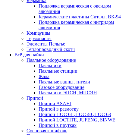
Керамика
Подложка керамическая с оксидом
алюминия
Керамические пластины Ситалл, ВК-94
Подложка керамическая с нитридом
алюминия
Компаунды
Термопасты
Элементы Пельтье
Теплопроводный скотч
Всё для пайки
Паяльное оборудование
Паяльники
Паяльные станции
Жала
Паяльные ванны, тигели
Газовое оборудование
Паяльники ЭПСН, МПСЭН
Припой
Припои ASAHI
Припой в размотку
Припой ПОС 61 ,ПОС 40 ,ПОС 63
Припой LOCTITE, JUFENG, SINWE
Припой в прутках
Сосновая канифоль