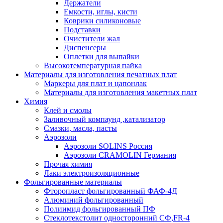
Держатели
Емкости, иглы, кисти
Коврики силиконовые
Подставки
Очистители жал
Диспенсеры
Оплетки для выпайки
Высокотемпературная пайка
Материалы для изготовления печатных плат
Маркеры для плат и цапонлак
Материалы для изготовления макетных плат
Химия
Клей и смолы
Заливочный компаунд ,катализатор
Смазки, масла, пасты
Аэрозоли
Аэрозоли SOLINS Россия
Аэрозоли CRAMOLIN Германия
Прочая химия
Лаки электроизоляционные
Фольгированные материалы
Фторопласт фольгированный ФАФ-4Д
Алюминий фольгированный
Полиимид фольгированный ПФ
Стеклотекстолит односторонний CФ,FR-4