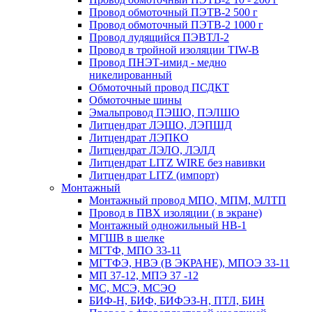
Провод обмоточный ПЭТВ-2 500 г
Провод обмоточный ПЭТВ-2 1000 г
Провод лудящийся ПЭВТЛ-2
Провод в тройной изоляции TIW-B
Провод ПНЭТ-имид - медно
никелированный
Обмоточный провод ПСДКТ
Обмоточные шины
Эмальпровод ПЭШО, ПЭЛШО
Литцендрат ЛЭШО, ЛЭПШД
Литцендрат ЛЭПКО
Литцендрат ЛЭЛО, ЛЭЛД
Литцендрат LITZ WIRE без навивки
Литцендрат LITZ (импорт)
Монтажный
Монтажный провод МПО, МПМ, МЛТП
Провод в ПВХ изоляции ( в экране)
Монтажный одножильный HB-1
МГШВ в шелке
МГТФ, МПО 33-11
МГТФЭ, НВЭ (В ЭКРАНЕ), МПОЭ 33-11
МП 37-12, МПЭ 37 -12
МС, МСЭ, МСЭО
БИФ-Н, БИФ, БИФЭЗ-Н, ПТЛ, БИН