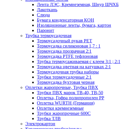
Лента ЛЭС, Кремнеземная, Шнур ШЧХБ
Лакоткань
Слюда
Бумага конденсаторная КОН
Изоляционные ленты, бумага, картон
Паронит
Трубка термоусадочная
Термоусадочный рукав PET
Термоусадка силиконовая 1,7 : 1
Термоусадка прозрачная 2:1
Термоусадка PTFE тефлоновая
Трубка термоусаживаемая с клеем 3:1 ; 2:1
Термоусадка цветная на катушках 2:1
Термоусадочная трубка наборы
Трубки термоусадочные 2:1
Термоусадка бухтовая черная
Оплетки жаропрочные, Трубка ПВХ
Трубки ПВХ марок ТВ-40, ТВ-50
Оплетка, Гофра полипропилен PP
Оплетка WURTH (Германия)
Оплетки кремнеземные
Трубки жаропрочные 600С
Трубка ТЛВ
Электрокартон
Керамические трубки/чехлы