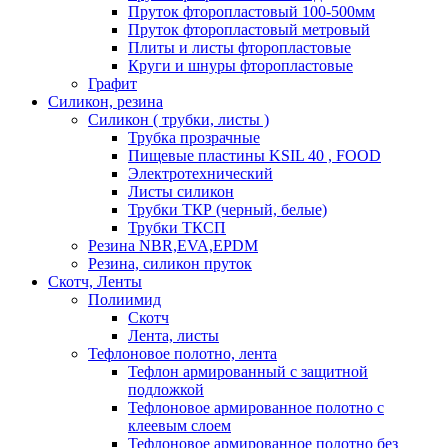
Пруток фторопластовый 100-500мм
Пруток фторопластовый метровый
Плиты и листы фторопластовые
Круги и шнуры фторопластовые
Графит
Силикон, резина
Силикон ( трубки, листы )
Трубка прозрачные
Пищевые пластины KSIL 40 , FOOD
Электротехнический
Листы силикон
Трубки ТКР (черный, белые)
Трубки ТКСП
Резина NBR,EVA,EPDM
Резина, силикон пруток
Скотч, Ленты
Полиимид
Скотч
Лента, листы
Тефлоновое полотно, лента
Тефлон армированный с защитной
подложкой
Тефлоновое армированное полотно с
клеевым слоем
Тефлоновое армированное полотно без