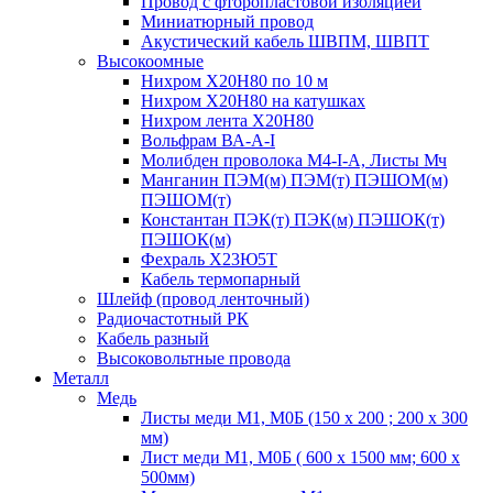
Провод с фторопластовой изоляцией
Миниатюрный провод
Акустический кабель ШВПМ, ШВПТ
Высокоомные
Нихром Х20Н80 по 10 м
Нихром Х20Н80 на катушках
Нихром лента Х20Н80
Вольфрам ВА-А-I
Молибден проволока М4-I-А, Листы Мч
Манганин ПЭМ(м) ПЭМ(т) ПЭШОМ(м)
ПЭШОМ(т)
Константан ПЭК(т) ПЭК(м) ПЭШОК(т)
ПЭШОК(м)
Фехраль Х23Ю5Т
Кабель термопарный
Шлейф (провод ленточный)
Радиочастотный РК
Кабель разный
Высоковольтные провода
Металл
Медь
Листы меди М1, М0Б (150 х 200 ; 200 х 300
мм)
Лист меди М1, М0Б ( 600 х 1500 мм; 600 х
500мм)