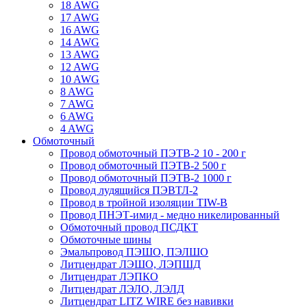
18 AWG
17 AWG
16 AWG
14 AWG
13 AWG
12 AWG
10 AWG
8 AWG
7 AWG
6 AWG
4 AWG
Обмоточный
Провод обмоточный ПЭТВ-2 10 - 200 г
Провод обмоточный ПЭТВ-2 500 г
Провод обмоточный ПЭТВ-2 1000 г
Провод лудящийся ПЭВТЛ-2
Провод в тройной изоляции TIW-B
Провод ПНЭТ-имид - медно никелированный
Обмоточный провод ПСДКТ
Обмоточные шины
Эмальпровод ПЭШО, ПЭЛШО
Литцендрат ЛЭШО, ЛЭПШД
Литцендрат ЛЭПКО
Литцендрат ЛЭЛО, ЛЭЛД
Литцендрат LITZ WIRE без навивки