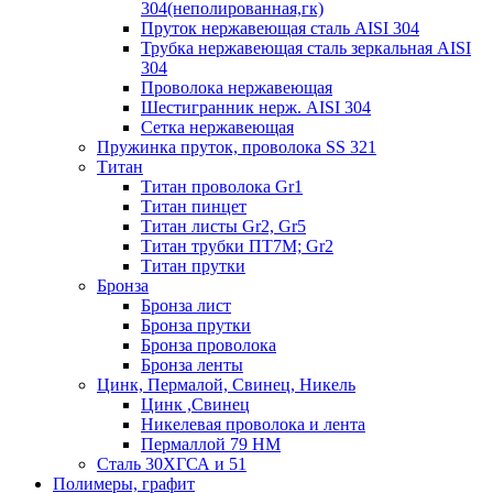
304(неполированная,гк)
Пруток нержавеющая сталь AISI 304
Трубка нержавеющая сталь зеркальная AISI
304
Проволока нержавеющая
Шестигранник нерж. AISI 304
Сетка нержавеющая
Пружинка пруток, проволока SS 321
Титан
Титан проволока Gr1
Титан пинцет
Титан листы Gr2, Gr5
Титан трубки ПТ7М; Gr2
Титан прутки
Бронза
Бронза лист
Бронза прутки
Бронза проволока
Бронза ленты
Цинк, Пермалой, Свинец, Никель
Цинк ,Свинец
Никелевая проволока и лента
Пермаллой 79 НМ
Сталь 30ХГСА и 51
Полимеры, графит