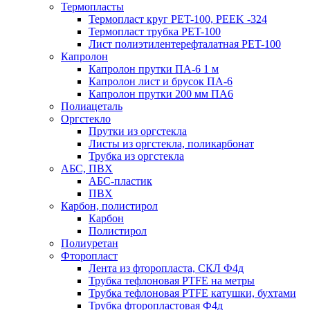
Термопласты
Термопласт круг PET-100, PEEK -324
Термопласт трубка PET-100
Лист полиэтилентерефталатная PET-100
Капролон
Капролон прутки ПА-6 1 м
Капролон лист и брусок ПА-6
Капролон прутки 200 мм ПА6
Полиацеталь
Оргстекло
Прутки из оргстекла
Листы из оргстекла, поликарбонат
Трубка из оргстекла
АБС, ПВХ
АБС-пластик
ПВХ
Карбон, полистирол
Карбон
Полистирол
Полиуретан
Фторопласт
Лента из фторопласта, СКЛ Ф4д
Трубка тефлоновая PTFE на метры
Трубка тефлоновая PTFE катушки, бухтами
Трубка фторопластовая Ф4д