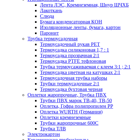
Лента ЛЭС, Кремнеземная, Шнур ШЧХБ
Лакоткань
Слюда
Бумага конденсаторная КОН
Изоляционные ленты, бумага, картон
Паронит
Трубка термоусадочная
Термоусадочный рукав PET
Термоусадка силиконовая 1,7 : 1
Термоусадка прозрачная 2:1
Термоусадка PTFE тефлоновая
Трубка термоусаживаемая с клеем 3:1 ; 2:1
Термоусадка цветная на катушках 2:1
Термоусадочная трубка наборы
Трубки термоусадочные 2:1
Термоусадка бухтовая черная
Оплетки жаропрочные, Трубка ПВХ
Трубки ПВХ марок ТВ-40, ТВ-50
Оплетка, Гофра полипропилен PP
Оплетка WURTH (Германия)
Оплетки кремнеземные
Трубки жаропрочные 600С
Трубка ТЛВ
Электрокартон
Керамические трубки/чехлы