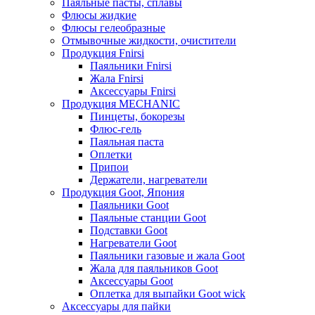
Паяльные пасты, сплавы
Флюсы жидкие
Флюсы гелеобразные
Отмывочные жидкости, очистители
Продукция Fnirsi
Паяльники Fnirsi
Жала Fnirsi
Аксессуары Fnirsi
Продукция MECHANIC
Пинцеты, бокорезы
Флюс-гель
Паяльная паста
Оплетки
Припои
Держатели, нагреватели
Продукция Goot, Япония
Паяльники Goot
Паяльные станции Goot
Подставки Goot
Нагреватели Goot
Паяльники газовые и жала Goot
Жала для паяльников Goot
Аксессуары Goot
Оплетка для выпайки Goot wick
Аксессуары для пайки