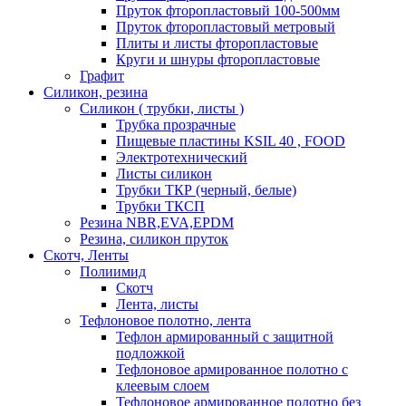
Пруток фторопластовый 100-500мм
Пруток фторопластовый метровый
Плиты и листы фторопластовые
Круги и шнуры фторопластовые
Графит
Силикон, резина
Силикон ( трубки, листы )
Трубка прозрачные
Пищевые пластины KSIL 40 , FOOD
Электротехнический
Листы силикон
Трубки ТКР (черный, белые)
Трубки ТКСП
Резина NBR,EVA,EPDM
Резина, силикон пруток
Скотч, Ленты
Полиимид
Скотч
Лента, листы
Тефлоновое полотно, лента
Тефлон армированный с защитной
подложкой
Тефлоновое армированное полотно с
клеевым слоем
Тефлоновое армированное полотно без