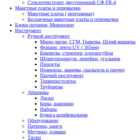
Стеклотекстолит двусторонний СФ,FR-4
Макетные платы и перемычки
Макетные платы ( монтажные)
Беспаечные макетные платы и перемычки
Блоки питания, Микроскоп
Инструмент
Ручной инструмент
Мини-дрели, СГМ, Граверы, Шлиф машины
Фонари, лента UV ( 365нм)
Бокорезы, cтриппер, плоскогубцы
Штангенциркуль, линейки, угольник
Пинцеты
Ножницы, зажимы, скальпель и прочее
Прочий инструмент
Термопистолеты
Труборезы
Абразивы
Диски
Боры, шарошки
Наборы
Бумага шлифовальная
Оборудование
Патроны, цанги
Метчики, плашки
Тиски