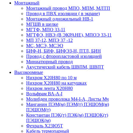
Монтажный
Монтажный провод МПО, МПМ, МЛТП
Провод в ПВХ изоляции ( в экране)
Монтажный одножильный HB-1
МГШВ в шелке
МГТФ, МПО 33-11
МГТФЭ, НВЭ (В ЭКРАНЕ), МПОЭ 33-11
МП 37-12, МПЭ 37 -12
МС, МСЭ, МСЭО
БИФ-Н, БИФ, БИФЭЗ-Н, ПТЛ, БИН
Провод с фторопластовой изоляцией
Миниатюрный провод
Акустический кабель ШВПМ, ШВПТ
Высокоомные
Нихром Х20Н80 по 10 м
Нихром Х20Н80 на катушках
Нихром лента Х20Н80
Вольфрам ВА-А-I
Молибден проволока М4-I-А, Листы Мч
Манганин ПЭМ(м) ПЭМ(т) ПЭШОМ(м)
ПЭШОМ(т)
Константан ПЭК(т) ПЭК(м) ПЭШОК(т)
ПЭШОК(м)
Фехраль Х23Ю5Т
Кабель термопарный