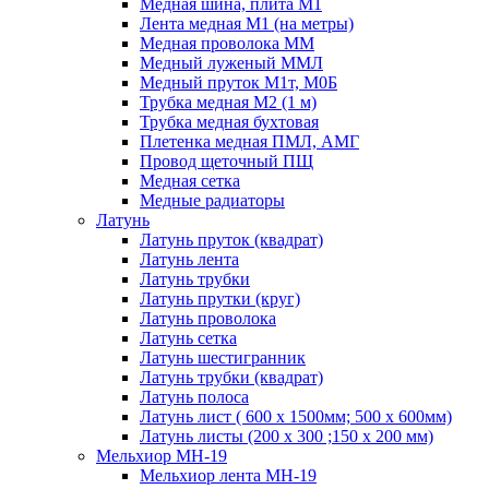
Медная шина, плита М1
Лента медная М1 (на метры)
Медная проволока ММ
Медный луженый ММЛ
Медный пруток М1т, М0Б
Трубка медная М2 (1 м)
Трубка медная бухтовая
Плетенка медная ПМЛ, АМГ
Провод щеточный ПЩ
Медная сетка
Медные радиаторы
Латунь
Латунь пруток (квадрат)
Латунь лента
Латунь трубки
Латунь прутки (круг)
Латунь проволока
Латунь сетка
Латунь шестигранник
Латунь трубки (квадрат)
Латунь полоса
Латунь лист ( 600 х 1500мм; 500 х 600мм)
Латунь листы (200 х 300 ;150 х 200 мм)
Мельхиор МН-19
Мельхиор лента МН-19