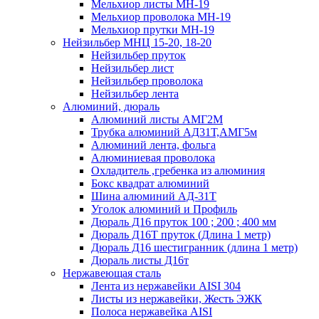
Мельхиор листы МН-19
Мельхиор проволока МН-19
Мельхиор прутки МН-19
Нейзильбер МНЦ 15-20, 18-20
Нейзильбер пруток
Нейзильбер лист
Нейзильбер проволока
Нейзильбер лента
Алюминий, дюраль
Алюминий листы АМГ2М
Трубка алюминий АД31Т,АМГ5м
Алюминий лента, фольга
Алюминиевая проволока
Охладитель ,гребенка из алюминия
Бокс квадрат алюминий
Шина алюминий АД-31Т
Уголок алюминий и Профиль
Дюраль Д16 пруток 100 ; 200 ; 400 мм
Дюраль Д16Т пруток (Длина 1 метр)
Дюраль Д16 шестигранник (длина 1 метр)
Дюраль листы Д16т
Нержавеющая сталь
Лента из нержавейки AISI 304
Листы из нержавейки, Жесть ЭЖК
Полоса нержавейка АISI