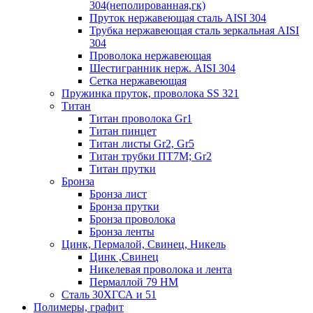
304(неполированная,гк)
Пруток нержавеющая сталь AISI 304
Трубка нержавеющая сталь зеркальная AISI
304
Проволока нержавеющая
Шестигранник нерж. AISI 304
Сетка нержавеющая
Пружинка пруток, проволока SS 321
Титан
Титан проволока Gr1
Титан пинцет
Титан листы Gr2, Gr5
Титан трубки ПТ7М; Gr2
Титан прутки
Бронза
Бронза лист
Бронза прутки
Бронза проволока
Бронза ленты
Цинк, Пермалой, Свинец, Никель
Цинк ,Свинец
Никелевая проволока и лента
Пермаллой 79 НМ
Сталь 30ХГСА и 51
Полимеры, графит