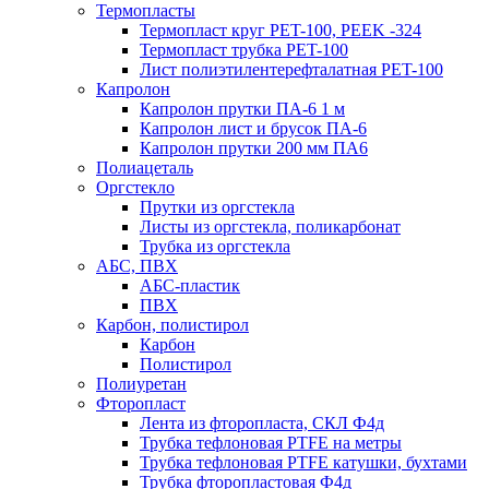
Термопласты
Термопласт круг PET-100, PEEK -324
Термопласт трубка PET-100
Лист полиэтилентерефталатная PET-100
Капролон
Капролон прутки ПА-6 1 м
Капролон лист и брусок ПА-6
Капролон прутки 200 мм ПА6
Полиацеталь
Оргстекло
Прутки из оргстекла
Листы из оргстекла, поликарбонат
Трубка из оргстекла
АБС, ПВХ
АБС-пластик
ПВХ
Карбон, полистирол
Карбон
Полистирол
Полиуретан
Фторопласт
Лента из фторопласта, СКЛ Ф4д
Трубка тефлоновая PTFE на метры
Трубка тефлоновая PTFE катушки, бухтами
Трубка фторопластовая Ф4д