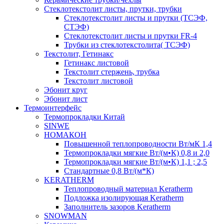
Cтеклотекстолит листы, прутки, трубки
Стеклотекстолит листы и прутки (ТСЭФ,
СТЭФ)
Стеклотекстолит листы и прутки FR-4
Трубки из стеклотекстолита( ТСЭФ)
Текстолит, Гетинакс
Гетинакс листовой
Текстолит стержень, трубка
Текстолит листовой
Эбонит круг
Эбонит лист
Термоинтерфейс
Термопрокладки Китай
SINWE
НОМАКОН
Повышенной теплопроводности Вт/мК 1,4
Термопрокладки мягкие Вт/(м•К) 0,8 и 2,0
Термопрокладки мягкие Вт/(м•К) 1,1 ; 2,5
Стандартные 0,8 Вт/(м*К)
KERATHERM
Теплопроводный материал Keratherm
Подложка изолирующая Keratherm
Заполнитель зазоров Keratherm
SNOWMAN