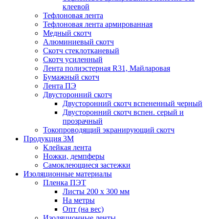
клеевой
Тефлоновая лента
Тефлоновая лента армированная
Медный скотч
Алюминиевый скотч
Скотч стеклотканевый
Скотч усиленный
Лента полиэстерная R31, Майларовая
Бумажный скотч
Лента ПЭ
Двусторонний скотч
Двусторонний скотч вспененный черный
Двусторонний скотч вспен. серый и
прозрачный
Токопроводящий экранирующий скотч
Продукция 3M
Клейкая лента
Ножки, демпферы
Самоклеющиеся застежки
Изоляционные материалы
Пленка ПЭТ
Листы 200 х 300 мм
На метры
Опт (на вес)
Изоляционные ленты