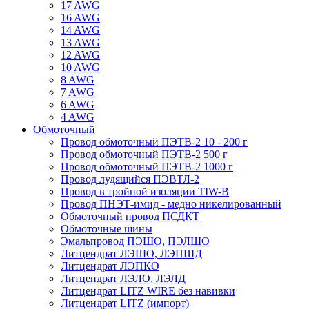
17 AWG
16 AWG
14 AWG
13 AWG
12 AWG
10 AWG
8 AWG
7 AWG
6 AWG
4 AWG
Обмоточный
Провод обмоточный ПЭТВ-2 10 - 200 г
Провод обмоточный ПЭТВ-2 500 г
Провод обмоточный ПЭТВ-2 1000 г
Провод лудящийся ПЭВТЛ-2
Провод в тройной изоляции TIW-B
Провод ПНЭТ-имид - медно никелированный
Обмоточный провод ПСДКТ
Обмоточные шины
Эмальпровод ПЭШО, ПЭЛШО
Литцендрат ЛЭШО, ЛЭПШД
Литцендрат ЛЭПКО
Литцендрат ЛЭЛО, ЛЭЛД
Литцендрат LITZ WIRE без навивки
Литцендрат LITZ (импорт)