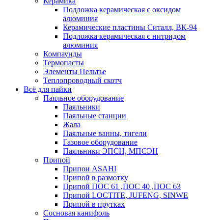
Керамика
Подложка керамическая с оксидом
алюминия
Керамические пластины Ситалл, ВК-94
Подложка керамическая с нитридом
алюминия
Компаунды
Термопасты
Элементы Пельтье
Теплопроводный скотч
Всё для пайки
Паяльное оборудование
Паяльники
Паяльные станции
Жала
Паяльные ванны, тигели
Газовое оборудование
Паяльники ЭПСН, МПСЭН
Припой
Припои ASAHI
Припой в размотку
Припой ПОС 61 ,ПОС 40 ,ПОС 63
Припой LOCTITE, JUFENG, SINWE
Припой в прутках
Сосновая канифоль