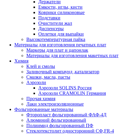
Держатели
Емкости, иглы, кисти
Коврики силиконовые
Подставки
Очистители жал
Диспенсеры
Оплетки для выпайки
Высокотемпературная пайка
Материалы для изготовления печатных плат
Маркеры для плат и цапонлак
Материалы для изготовления макетных плат
Химия
Клей и смолы
Заливочный компаунд ,катализатор
Смазки, масла, пасты
Аэрозоли
Аэрозоли SOLINS Россия
Аэрозоли CRAMOLIN Германия
Прочая химия
Лаки электроизоляционные
Фольгированные материалы
Фторопласт фольгированный ФАФ-4Д
Алюминий фольгированный
Полиимид фольгированный ПФ
Стеклотекстолит односторонний CФ,FR-4