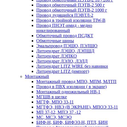
Провод обмоточный ПЭТВ-2 500 г
Провод обмоточный ПЭТВ-2 1000 г
Провод лудящийся ПЭВТЛ-2
Провод в тройной изоляции TIW-B
Провод ПНЭТ-имид - медно
никелированный
Обмоточный провод ПСДКТ
Обмоточные шины
Эмальпровод ПЭШО, ПЭЛШО
Литцендрат ЛЭШО, ЛЭПШД
Литцендрат ЛЭПКО
Литцендрат ЛЭЛО, ЛЭЛД
Литцендрат LITZ WIRE без навивки
Литцендрат LITZ (импорт)
Монтажный
Монтажный провод МПО, МПМ, МЛТП
Провод в ПВХ изоляции ( в экране)
Монтажный одножильный HB-1
МГШВ в шелке
МГТФ, МПО 33-11
МГТФЭ, НВЭ (В ЭКРАНЕ), МПОЭ 33-11
МП 37-12, МПЭ 37 -12
МС, МСЭ, МСЭО
БИФ-Н, БИФ, БИФЭЗ-Н, ПТЛ, БИН