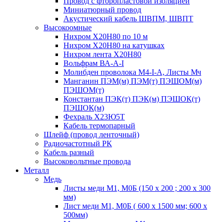
Провод с фторопластовой изоляцией
Миниатюрный провод
Акустический кабель ШВПМ, ШВПТ
Высокоомные
Нихром Х20Н80 по 10 м
Нихром Х20Н80 на катушках
Нихром лента Х20Н80
Вольфрам ВА-А-I
Молибден проволока М4-I-А, Листы Мч
Манганин ПЭМ(м) ПЭМ(т) ПЭШОМ(м)
ПЭШОМ(т)
Константан ПЭК(т) ПЭК(м) ПЭШОК(т)
ПЭШОК(м)
Фехраль Х23Ю5Т
Кабель термопарный
Шлейф (провод ленточный)
Радиочастотный РК
Кабель разный
Высоковольтные провода
Металл
Медь
Листы меди М1, М0Б (150 х 200 ; 200 х 300
мм)
Лист меди М1, М0Б ( 600 х 1500 мм; 600 х
500мм)