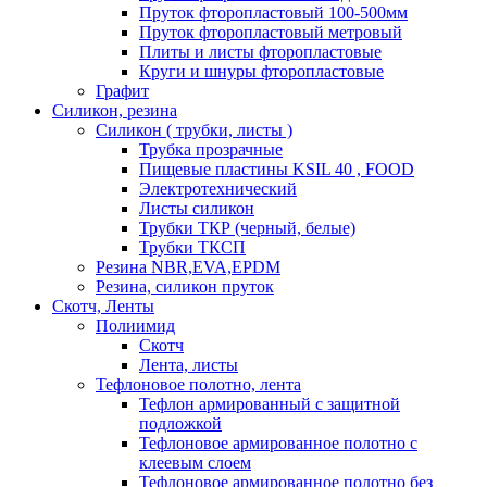
Пруток фторопластовый 100-500мм
Пруток фторопластовый метровый
Плиты и листы фторопластовые
Круги и шнуры фторопластовые
Графит
Силикон, резина
Силикон ( трубки, листы )
Трубка прозрачные
Пищевые пластины KSIL 40 , FOOD
Электротехнический
Листы силикон
Трубки ТКР (черный, белые)
Трубки ТКСП
Резина NBR,EVA,EPDM
Резина, силикон пруток
Скотч, Ленты
Полиимид
Скотч
Лента, листы
Тефлоновое полотно, лента
Тефлон армированный с защитной
подложкой
Тефлоновое армированное полотно с
клеевым слоем
Тефлоновое армированное полотно без