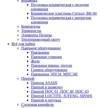
Керамика
Подложка керамическая с оксидом
алюминия
Керамические пластины Ситалл, ВК-94
Подложка керамическая с нитридом
алюминия
Компаунды
Термопасты
Элементы Пельтье
Теплопроводный скотч
Всё для пайки
Паяльное оборудование
Паяльники
Паяльные станции
Жала
Паяльные ванны, тигели
Газовое оборудование
Паяльники ЭПСН, МПСЭН
Припой
Припои ASAHI
Припой в размотку
Припой ПОС 61 ,ПОС 40 ,ПОС 63
Припой LOCTITE, JUFENG, SINWE
Припой в прутках
Сосновая канифоль