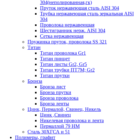
304(неполированная,гк)
Пруток нержавеющая сталь AISI 304
Трубка нержавеющая сталь зеркальная AISI
304
Проволока нержавеющая
Шестигранник нерж. AISI 304
Сетка нержавеющая
Пружинка пруток, проволока SS 321
Титан
Титан проволока Gr1
Титан пинцет
Титан листы Gr2, Gr5
Титан трубки ПТ7М; Gr2
Титан прутки
Бронза
Бронза лист
Бронза прутки
Бронза проволока
Бронза ленты
Цинк, Пермалой, Свинец, Никель
Цинк ,Свинец
Никелевая проволока и лента
Пермаллой 79 НМ
Сталь 30ХГСА и 51
Полимеры, графит