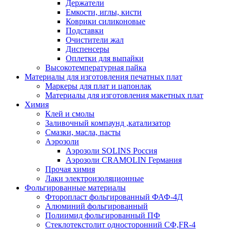
Держатели
Емкости, иглы, кисти
Коврики силиконовые
Подставки
Очистители жал
Диспенсеры
Оплетки для выпайки
Высокотемпературная пайка
Материалы для изготовления печатных плат
Маркеры для плат и цапонлак
Материалы для изготовления макетных плат
Химия
Клей и смолы
Заливочный компаунд ,катализатор
Смазки, масла, пасты
Аэрозоли
Аэрозоли SOLINS Россия
Аэрозоли CRAMOLIN Германия
Прочая химия
Лаки электроизоляционные
Фольгированные материалы
Фторопласт фольгированный ФАФ-4Д
Алюминий фольгированный
Полиимид фольгированный ПФ
Стеклотекстолит односторонний CФ,FR-4