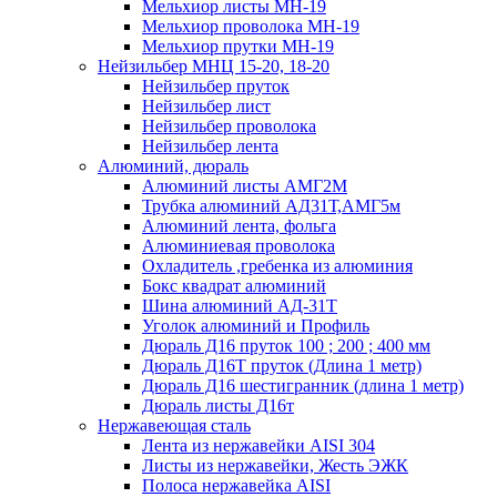
Мельхиор листы МН-19
Мельхиор проволока МН-19
Мельхиор прутки МН-19
Нейзильбер МНЦ 15-20, 18-20
Нейзильбер пруток
Нейзильбер лист
Нейзильбер проволока
Нейзильбер лента
Алюминий, дюраль
Алюминий листы АМГ2М
Трубка алюминий АД31Т,АМГ5м
Алюминий лента, фольга
Алюминиевая проволока
Охладитель ,гребенка из алюминия
Бокс квадрат алюминий
Шина алюминий АД-31Т
Уголок алюминий и Профиль
Дюраль Д16 пруток 100 ; 200 ; 400 мм
Дюраль Д16Т пруток (Длина 1 метр)
Дюраль Д16 шестигранник (длина 1 метр)
Дюраль листы Д16т
Нержавеющая сталь
Лента из нержавейки AISI 304
Листы из нержавейки, Жесть ЭЖК
Полоса нержавейка АISI