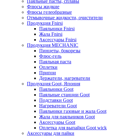
Паяльные пасты, сплавы
Флюсы жидкие
Флюсы гелеобразные
Отмывочные жидкости, очистители
Продукция Fnirsi
Паяльники Fnirsi
Жала Fnirsi
Аксессуары Fnirsi
Продукция MECHANIC
Пинцеты, бокорезы
Флюс-гель
Паяльная паста
Оплетки
Припои
Держатели, нагреватели
Продукция Goot, Япония
Паяльники Goot
Паяльные станции Goot
Подставки Goot
Нагреватели Goot
Паяльники газовые и жала Goot
Жала для паяльников Goot
Аксессуары Goot
Оплетка для выпайки Goot wick
Аксессуары для пайки