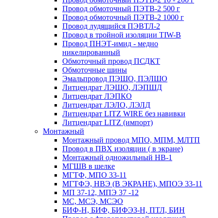
Провод обмоточный ПЭТВ-2 500 г
Провод обмоточный ПЭТВ-2 1000 г
Провод лудящийся ПЭВТЛ-2
Провод в тройной изоляции TIW-B
Провод ПНЭТ-имид - медно
никелированный
Обмоточный провод ПСДКТ
Обмоточные шины
Эмальпровод ПЭШО, ПЭЛШО
Литцендрат ЛЭШО, ЛЭПШД
Литцендрат ЛЭПКО
Литцендрат ЛЭЛО, ЛЭЛД
Литцендрат LITZ WIRE без навивки
Литцендрат LITZ (импорт)
Монтажный
Монтажный провод МПО, МПМ, МЛТП
Провод в ПВХ изоляции ( в экране)
Монтажный одножильный HB-1
МГШВ в шелке
МГТФ, МПО 33-11
МГТФЭ, НВЭ (В ЭКРАНЕ), МПОЭ 33-11
МП 37-12, МПЭ 37 -12
МС, МСЭ, МСЭО
БИФ-Н, БИФ, БИФЭЗ-Н, ПТЛ, БИН