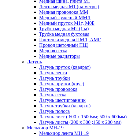
Медная шина, плита М1
Лента медная М1 (на метры)
Медная проволока ММ
Медный луженый ММЛ
Медный пруток М1т, М0Б
Трубка медная М2 (1 м)
Трубка медная бухтовая
Плетенка медная ПМЛ, АМГ
Провод щеточный ПЩ
Медная сетка
Медные радиаторы
Латунь
Латунь пруток (квадрат)
Латунь лента
Латунь трубки
Латунь прутки (круг)
Латунь проволока
Латунь сетка
Латунь шестигранник
Латунь трубки (квадрат)
Латунь полоса
Латунь лист ( 600 х 1500мм; 500 х 600мм)
Латунь листы (200 х 300 ;150 х 200 мм)
Мельхиор МН-19
Мельхиор лента МН-19