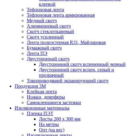
клеевой
Тефлоновая лента
Тефлоновая лента армированная
Медный скотч
Алюминиевый скотч
Скотч стеклотканевый
Скотч усиленный
Лента полиэстерная R31, Майларовая
Бумажный скотч
Лента ПЭ
Двусторонний скотч
Двусторонний скотч вспененный черный
Двусторонний скотч вспен. серый и
прозрачный
Токопроводящий экранирующий скотч
Продукция 3M
Клейкая лента
Ножки, демпферы
Самоклеющиеся застежки
Изоляционные материалы
Пленка ПЭТ
Листы 200 х 300 мм
На метры
Опт (на вес)
Изоляционные ленты