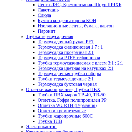
Лента ЛЭС, Кремнеземная, Шнур ШЧХБ
Лакоткань
Слюда
Бумага конденсаторная КОН
Изоляционные ленты, бумага, картон
Паронит
Трубка термоусадочная
Термоусадочный рукав PET
Термоусадка силиконовая 1,7 : 1
Термоусадка прозрачная 2:1
Термоусадка PTFE тефлоновая
Трубка термоусаживаемая с клеем 3:1 ; 2:1
Термоусадка цветная на катушках 2:1
Термоусадочная трубка наборы
Трубки термоусадочные 2:1
Термоусадка бухтовая черная
Оплетки жаропрочные, Трубка ПВХ
Трубки ПВХ марок ТВ-40, ТВ-50
Оплетка, Гофра полипропилен PP
Оплетка WURTH (Германия)
Оплетки кремнеземные
Трубки жаропрочные 600С
Трубка ТЛВ
Электрокартон
Керамические трубки/чехлы