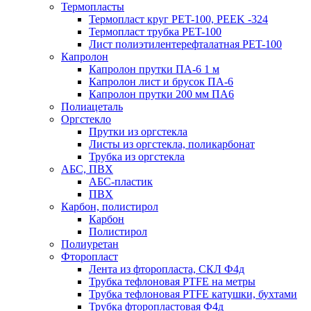
Термопласты
Термопласт круг PET-100, PEEK -324
Термопласт трубка PET-100
Лист полиэтилентерефталатная PET-100
Капролон
Капролон прутки ПА-6 1 м
Капролон лист и брусок ПА-6
Капролон прутки 200 мм ПА6
Полиацеталь
Оргстекло
Прутки из оргстекла
Листы из оргстекла, поликарбонат
Трубка из оргстекла
АБС, ПВХ
АБС-пластик
ПВХ
Карбон, полистирол
Карбон
Полистирол
Полиуретан
Фторопласт
Лента из фторопласта, СКЛ Ф4д
Трубка тефлоновая PTFE на метры
Трубка тефлоновая PTFE катушки, бухтами
Трубка фторопластовая Ф4д