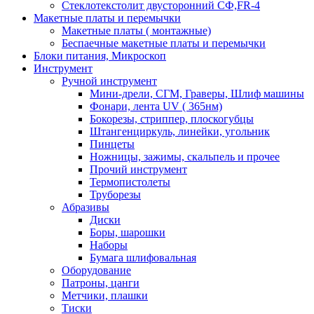
Стеклотекстолит двусторонний СФ,FR-4
Макетные платы и перемычки
Макетные платы ( монтажные)
Беспаечные макетные платы и перемычки
Блоки питания, Микроскоп
Инструмент
Ручной инструмент
Мини-дрели, СГМ, Граверы, Шлиф машины
Фонари, лента UV ( 365нм)
Бокорезы, cтриппер, плоскогубцы
Штангенциркуль, линейки, угольник
Пинцеты
Ножницы, зажимы, скальпель и прочее
Прочий инструмент
Термопистолеты
Труборезы
Абразивы
Диски
Боры, шарошки
Наборы
Бумага шлифовальная
Оборудование
Патроны, цанги
Метчики, плашки
Тиски