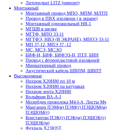
Литцендрат LITZ (импорт)
Монтажный
Монтажный провод МПО, МПМ, МЛТП
Провод в ПВХ изоляции ( в экране)
Монтажный одножильный HB-1
МГШВ в шелке
МГТФ, МПО 33-11
МГТФЭ, НВЭ (В ЭКРАНЕ), МПОЭ 33-11
МП 37-12, МПЭ 37 -12
МС, МСЭ, МСЭО
БИФ-Н, БИФ, БИФЭЗ-Н, ПТЛ, БИН
Провод с фторопластовой изоляцией
Миниатюрный провод
Акустический кабель ШВПМ, ШВПТ
Высокоомные
Нихром Х20Н80 по 10 м
Нихром Х20Н80 на катушках
Нихром лента Х20Н80
Вольфрам ВА-А-I
Молибден проволока М4-I-А, Листы Мч
Манганин ПЭМ(м) ПЭМ(т) ПЭШОМ(м)
ПЭШОМ(т)
Константан ПЭК(т) ПЭК(м) ПЭШОК(т)
ПЭШОК(м)
Фехраль Х23Ю5Т