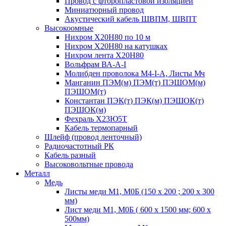
Провод с фторопластовой изоляцией
Миниатюрный провод
Акустический кабель ШВПМ, ШВПТ
Высокоомные
Нихром Х20Н80 по 10 м
Нихром Х20Н80 на катушках
Нихром лента Х20Н80
Вольфрам ВА-А-I
Молибден проволока М4-I-А, Листы Мч
Манганин ПЭМ(м) ПЭМ(т) ПЭШОМ(м)
ПЭШОМ(т)
Константан ПЭК(т) ПЭК(м) ПЭШОК(т)
ПЭШОК(м)
Фехраль Х23Ю5Т
Кабель термопарный
Шлейф (провод ленточный)
Радиочастотный РК
Кабель разный
Высоковольтные провода
Металл
Медь
Листы меди М1, М0Б (150 х 200 ; 200 х 300
мм)
Лист меди М1, М0Б ( 600 х 1500 мм; 600 х
500мм)