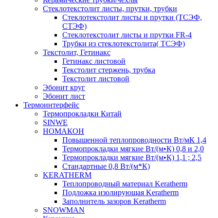
Cтеклотекстолит листы, прутки, трубки
Стеклотекстолит листы и прутки (ТСЭФ,
СТЭФ)
Стеклотекстолит листы и прутки FR-4
Трубки из стеклотекстолита( ТСЭФ)
Текстолит, Гетинакс
Гетинакс листовой
Текстолит стержень, трубка
Текстолит листовой
Эбонит круг
Эбонит лист
Термоинтерфейс
Термопрокладки Китай
SINWE
НОМАКОН
Повышенной теплопроводности Вт/мК 1,4
Термопрокладки мягкие Вт/(м•К) 0,8 и 2,0
Термопрокладки мягкие Вт/(м•К) 1,1 ; 2,5
Стандартные 0,8 Вт/(м*К)
KERATHERM
Теплопроводный материал Keratherm
Подложка изолирующая Keratherm
Заполнитель зазоров Keratherm
SNOWMAN