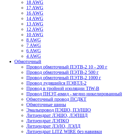
18 AWG
17 AWG
16 AWG
14 AWG
13 AWG
12 AWG
10 AWG
8 AWG
7 AWG
6 AWG
4 AWG
Обмоточный
Провод обмоточный ПЭТВ-2 10 - 200 г
Провод обмоточный ПЭТВ-2 500 г
Провод обмоточный ПЭТВ-2 1000 г
Провод лудящийся ПЭВТЛ-2
Провод в тройной изоляции TIW-B
Провод ПНЭТ-имид - медно никелированный
Обмоточный провод ПСДКТ
Обмоточные шины
Эмальпровод ПЭШО, ПЭЛШО
Литцендрат ЛЭШО, ЛЭПШД
Литцендрат ЛЭПКО
Литцендрат ЛЭЛО, ЛЭЛД
Литцендрат LITZ WIRE без навивки