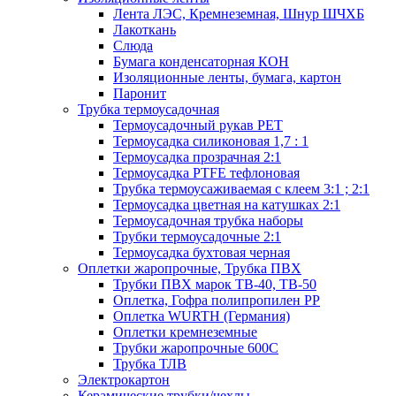
Лента ЛЭС, Кремнеземная, Шнур ШЧХБ
Лакоткань
Слюда
Бумага конденсаторная КОН
Изоляционные ленты, бумага, картон
Паронит
Трубка термоусадочная
Термоусадочный рукав PET
Термоусадка силиконовая 1,7 : 1
Термоусадка прозрачная 2:1
Термоусадка PTFE тефлоновая
Трубка термоусаживаемая с клеем 3:1 ; 2:1
Термоусадка цветная на катушках 2:1
Термоусадочная трубка наборы
Трубки термоусадочные 2:1
Термоусадка бухтовая черная
Оплетки жаропрочные, Трубка ПВХ
Трубки ПВХ марок ТВ-40, ТВ-50
Оплетка, Гофра полипропилен PP
Оплетка WURTH (Германия)
Оплетки кремнеземные
Трубки жаропрочные 600С
Трубка ТЛВ
Электрокартон
Керамические трубки/чехлы