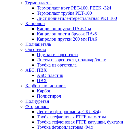
Термопласты
Термопласт круг PET-100, PEEK -324
Термопласт трубка PET-100
Лист полиэтилентерефталатная PET-100
Капролон
Капролон прутки ПА-6 1 м
Капролон лист и брусок ПА-6
Капролон прутки 200 мм ПА6
Полиацеталь
Оргстекло
Прутки из оргстекла
Листы из оргстекла, поликарбонат
Трубка из оргстекла
АБС, ПВХ
АБС-пластик
ПВХ
Карбон, полистирол
Карбон
Полистирол
Полиуретан
Фторопласт
Лента из фторопласта, СКЛ Ф4д
Трубка тефлоновая PTFE на метры
Трубка тефлоновая PTFE катушки, бухтами
Трубка фторопластовая Ф4д