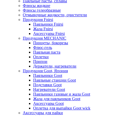
Паяльные пасты, сплавы
Флюсы жидкие
Флюсы гелеобразные
Отмывочные жидкости, очистители
Продукция Fnirsi
Паяльники Fnirsi
Жала Fnirsi
Аксессуары Fnirsi
Продукция MECHANIC
Пинцеты, бокорезы
Флюс-гель
Паяльная паста
Оплетки
Припои
Держатели, нагреватели
Продукция Goot, Япония
Паяльники Goot
Паяльные станции Goot
Подставки Goot
Нагреватели Goot
Паяльники газовые и жала Goot
Жала для паяльников Goot
Аксессуары Goot
Оплетка для выпайки Goot wick
Аксессуары для пайки