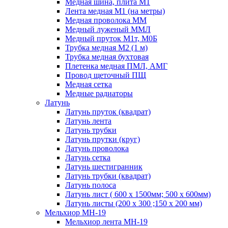
Медная шина, плита М1
Лента медная М1 (на метры)
Медная проволока ММ
Медный луженый ММЛ
Медный пруток М1т, М0Б
Трубка медная М2 (1 м)
Трубка медная бухтовая
Плетенка медная ПМЛ, АМГ
Провод щеточный ПЩ
Медная сетка
Медные радиаторы
Латунь
Латунь пруток (квадрат)
Латунь лента
Латунь трубки
Латунь прутки (круг)
Латунь проволока
Латунь сетка
Латунь шестигранник
Латунь трубки (квадрат)
Латунь полоса
Латунь лист ( 600 х 1500мм; 500 х 600мм)
Латунь листы (200 х 300 ;150 х 200 мм)
Мельхиор МН-19
Мельхиор лента МН-19