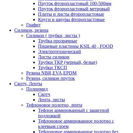
Пруток фторопластовый 100-500мм
Пруток фторопластовый метровый
Плиты и листы фторопластовые
Круги и шнуры фторопластовые
Графит
Силикон, резина
Силикон ( трубки, листы )
Трубка прозрачные
Пищевые пластины KSIL 40 , FOOD
Электротехнический
Листы силикон
Трубки ТКР (черный, белые)
Трубки ТКСП
Резина NBR,EVA,EPDM
Резина, силикон пруток
Скотч, Ленты
Полиимид
Скотч
Лента, листы
Тефлоновое полотно, лента
Тефлон армированный с защитной
подложкой
Тефлоновое армированное полотно с
клеевым слоем
Тефлоновое армированное полотно без