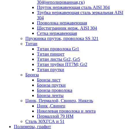
304(неполированная,гк)
Пруток нержавеющая сталь AISI 304
Трубка нержавеющая сталь зеркальная AISI
304
Проволока нержавеющая
Шестигранник нерж. AISI 304
Сетка нержавеющая
Пружинка пруток, проволока SS 321
Титан
Титан проволока Gr1
Титан пинцет
Титан листы Gr2, Gr5
Титан трубки ПТ7М; Gr2
Титан прутки
Бронза
Бронза лист
Бронза прутки
Бронза проволока
Бронза ленты
Цинк, Пермалой, Свинец, Никель
Цинк ,Свинец
Никелевая проволока и лента
Пермаллой 79 НМ
Сталь 30ХГСА и 51
Полимеры, графит