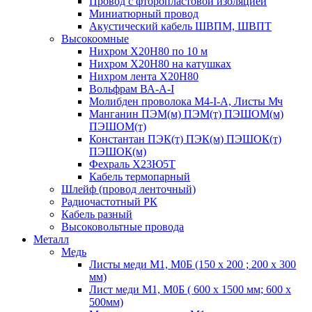
Провод с фторопластовой изоляцией
Миниатюрный провод
Акустический кабель ШВПМ, ШВПТ
Высокоомные
Нихром Х20Н80 по 10 м
Нихром Х20Н80 на катушках
Нихром лента Х20Н80
Вольфрам ВА-А-I
Молибден проволока М4-I-А, Листы Мч
Манганин ПЭМ(м) ПЭМ(т) ПЭШОМ(м)
ПЭШОМ(т)
Константан ПЭК(т) ПЭК(м) ПЭШОК(т)
ПЭШОК(м)
Фехраль Х23Ю5Т
Кабель термопарный
Шлейф (провод ленточный)
Радиочастотный РК
Кабель разный
Высоковольтные провода
Металл
Медь
Листы меди М1, М0Б (150 х 200 ; 200 х 300
мм)
Лист меди М1, М0Б ( 600 х 1500 мм; 600 х
500мм)