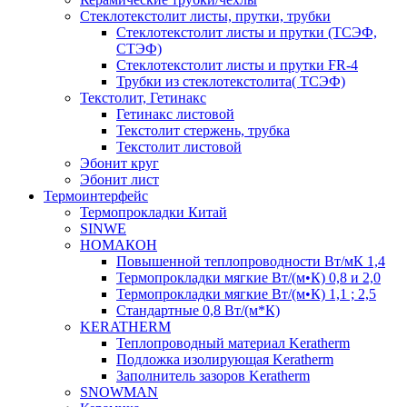
Cтеклотекстолит листы, прутки, трубки
Стеклотекстолит листы и прутки (ТСЭФ,
СТЭФ)
Стеклотекстолит листы и прутки FR-4
Трубки из стеклотекстолита( ТСЭФ)
Текстолит, Гетинакс
Гетинакс листовой
Текстолит стержень, трубка
Текстолит листовой
Эбонит круг
Эбонит лист
Термоинтерфейс
Термопрокладки Китай
SINWE
НОМАКОН
Повышенной теплопроводности Вт/мК 1,4
Термопрокладки мягкие Вт/(м•К) 0,8 и 2,0
Термопрокладки мягкие Вт/(м•К) 1,1 ; 2,5
Стандартные 0,8 Вт/(м*К)
KERATHERM
Теплопроводный материал Keratherm
Подложка изолирующая Keratherm
Заполнитель зазоров Keratherm
SNOWMAN