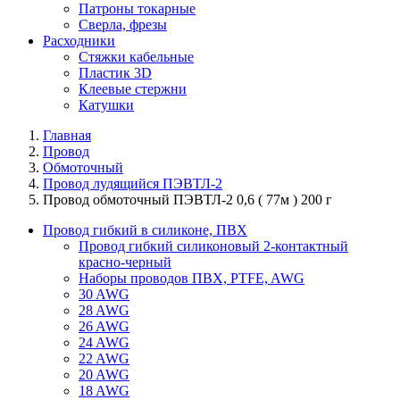
Патроны токарные
Сверла, фрезы
Расходники
Стяжки кабельные
Пластик 3D
Клеевые стержни
Катушки
Главная
Провод
Обмоточный
Провод лудящийся ПЭВТЛ-2
Провод обмоточный ПЭВТЛ-2 0,6 ( 77м ) 200 г
Провод гибкий в силиконе, ПВХ
Провод гибкий силиконовый 2-контактный
красно-черный
Наборы проводов ПВХ, PTFE, AWG
30 AWG
28 AWG
26 AWG
24 AWG
22 AWG
20 AWG
18 AWG