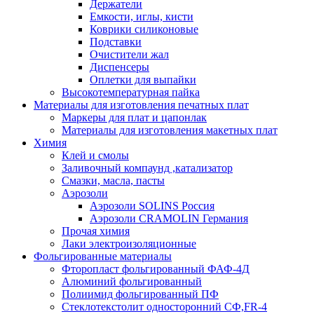
Держатели
Емкости, иглы, кисти
Коврики силиконовые
Подставки
Очистители жал
Диспенсеры
Оплетки для выпайки
Высокотемпературная пайка
Материалы для изготовления печатных плат
Маркеры для плат и цапонлак
Материалы для изготовления макетных плат
Химия
Клей и смолы
Заливочный компаунд ,катализатор
Смазки, масла, пасты
Аэрозоли
Аэрозоли SOLINS Россия
Аэрозоли CRAMOLIN Германия
Прочая химия
Лаки электроизоляционные
Фольгированные материалы
Фторопласт фольгированный ФАФ-4Д
Алюминий фольгированный
Полиимид фольгированный ПФ
Стеклотекстолит односторонний CФ,FR-4