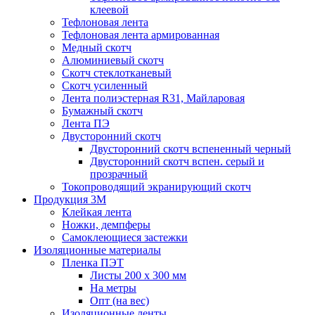
клеевой
Тефлоновая лента
Тефлоновая лента армированная
Медный скотч
Алюминиевый скотч
Скотч стеклотканевый
Скотч усиленный
Лента полиэстерная R31, Майларовая
Бумажный скотч
Лента ПЭ
Двусторонний скотч
Двусторонний скотч вспененный черный
Двусторонний скотч вспен. серый и
прозрачный
Токопроводящий экранирующий скотч
Продукция 3M
Клейкая лента
Ножки, демпферы
Самоклеющиеся застежки
Изоляционные материалы
Пленка ПЭТ
Листы 200 х 300 мм
На метры
Опт (на вес)
Изоляционные ленты