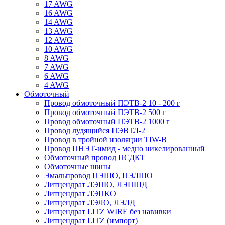
17 AWG
16 AWG
14 AWG
13 AWG
12 AWG
10 AWG
8 AWG
7 AWG
6 AWG
4 AWG
Обмоточный
Провод обмоточный ПЭТВ-2 10 - 200 г
Провод обмоточный ПЭТВ-2 500 г
Провод обмоточный ПЭТВ-2 1000 г
Провод лудящийся ПЭВТЛ-2
Провод в тройной изоляции TIW-B
Провод ПНЭТ-имид - медно никелированный
Обмоточный провод ПСДКТ
Обмоточные шины
Эмальпровод ПЭШО, ПЭЛШО
Литцендрат ЛЭШО, ЛЭПШД
Литцендрат ЛЭПКО
Литцендрат ЛЭЛО, ЛЭЛД
Литцендрат LITZ WIRE без навивки
Литцендрат LITZ (импорт)