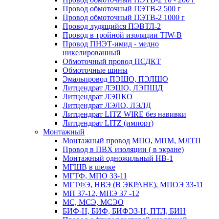
Провод обмоточный ПЭТВ-2 500 г
Провод обмоточный ПЭТВ-2 1000 г
Провод лудящийся ПЭВТЛ-2
Провод в тройной изоляции TIW-B
Провод ПНЭТ-имид - медно
никелированный
Обмоточный провод ПСДКТ
Обмоточные шины
Эмальпровод ПЭШО, ПЭЛШО
Литцендрат ЛЭШО, ЛЭПШД
Литцендрат ЛЭПКО
Литцендрат ЛЭЛО, ЛЭЛД
Литцендрат LITZ WIRE без навивки
Литцендрат LITZ (импорт)
Монтажный
Монтажный провод МПО, МПМ, МЛТП
Провод в ПВХ изоляции ( в экране)
Монтажный одножильный HB-1
МГШВ в шелке
МГТФ, МПО 33-11
МГТФЭ, НВЭ (В ЭКРАНЕ), МПОЭ 33-11
МП 37-12, МПЭ 37 -12
МС, МСЭ, МСЭО
БИФ-Н, БИФ, БИФЭЗ-Н, ПТЛ, БИН