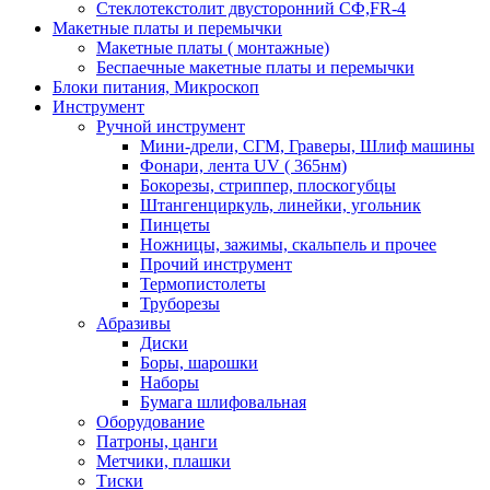
Стеклотекстолит двусторонний СФ,FR-4
Макетные платы и перемычки
Макетные платы ( монтажные)
Беспаечные макетные платы и перемычки
Блоки питания, Микроскоп
Инструмент
Ручной инструмент
Мини-дрели, СГМ, Граверы, Шлиф машины
Фонари, лента UV ( 365нм)
Бокорезы, cтриппер, плоскогубцы
Штангенциркуль, линейки, угольник
Пинцеты
Ножницы, зажимы, скальпель и прочее
Прочий инструмент
Термопистолеты
Труборезы
Абразивы
Диски
Боры, шарошки
Наборы
Бумага шлифовальная
Оборудование
Патроны, цанги
Метчики, плашки
Тиски