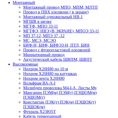
Монтажный
Монтажный провод МПО, МПМ, МЛТП
Провод в ПВХ изоляции ( в экране)
Монтажный одножильный HB-1
МГШВ в шелке
МГТФ, МПО 33-11
МГТФЭ, НВЭ (В ЭКРАНЕ), МПОЭ 33-11
МП 37-12, МПЭ 37 -12
МС, МСЭ, МСЭО
БИФ-Н, БИФ, БИФЭЗ-Н, ПТЛ, БИН
Провод с фторопластовой изоляцией
Миниатюрный провод
Акустический кабель ШВПМ, ШВПТ
Высокоомные
Нихром Х20Н80 по 10 м
Нихром Х20Н80 на катушках
Нихром лента Х20Н80
Вольфрам ВА-А-I
Молибден проволока М4-I-А, Листы Мч
Манганин ПЭМ(м) ПЭМ(т) ПЭШОМ(м)
ПЭШОМ(т)
Константан ПЭК(т) ПЭК(м) ПЭШОК(т)
ПЭШОК(м)
Фехраль Х23Ю5Т
Кабель термопарный