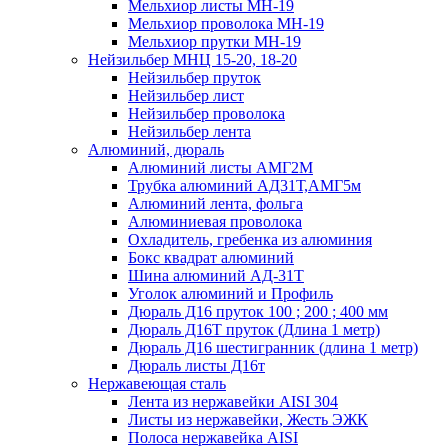
Мельхиор листы МН-19
Мельхиор проволока МН-19
Мельхиор прутки МН-19
Нейзильбер МНЦ 15-20, 18-20
Нейзильбер пруток
Нейзильбер лист
Нейзильбер проволока
Нейзильбер лента
Алюминий, дюраль
Алюминий листы АМГ2М
Трубка алюминий АД31Т,АМГ5м
Алюминий лента, фольга
Алюминиевая проволока
Охладитель, гребенка из алюминия
Бокс квадрат алюминий
Шина алюминий АД-31Т
Уголок алюминий и Профиль
Дюраль Д16 пруток 100 ; 200 ; 400 мм
Дюраль Д16Т пруток (Длина 1 метр)
Дюраль Д16 шестигранник (длина 1 метр)
Дюраль листы Д16т
Нержавеющая сталь
Лента из нержавейки AISI 304
Листы из нержавейки, Жесть ЭЖК
Полоса нержавейка АISI