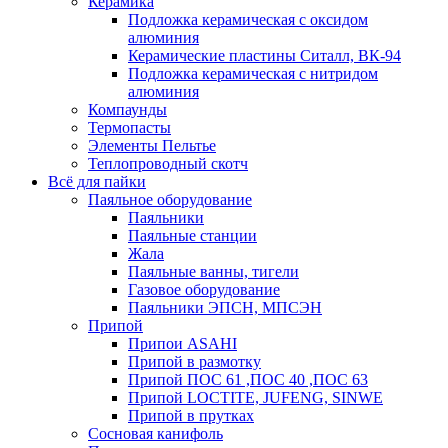
Керамика
Подложка керамическая с оксидом
алюминия
Керамические пластины Ситалл, ВК-94
Подложка керамическая с нитридом
алюминия
Компаунды
Термопасты
Элементы Пельтье
Теплопроводный скотч
Всё для пайки
Паяльное оборудование
Паяльники
Паяльные станции
Жала
Паяльные ванны, тигели
Газовое оборудование
Паяльники ЭПСН, МПСЭН
Припой
Припои ASAHI
Припой в размотку
Припой ПОС 61 ,ПОС 40 ,ПОС 63
Припой LOCTITE, JUFENG, SINWE
Припой в прутках
Сосновая канифоль