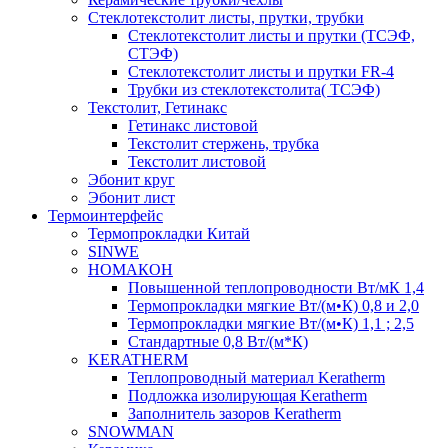
Cтеклотекстолит листы, прутки, трубки
Стеклотекстолит листы и прутки (ТСЭФ,
СТЭФ)
Стеклотекстолит листы и прутки FR-4
Трубки из стеклотекстолита( ТСЭФ)
Текстолит, Гетинакс
Гетинакс листовой
Текстолит стержень, трубка
Текстолит листовой
Эбонит круг
Эбонит лист
Термоинтерфейс
Термопрокладки Китай
SINWE
НОМАКОН
Повышенной теплопроводности Вт/мК 1,4
Термопрокладки мягкие Вт/(м•К) 0,8 и 2,0
Термопрокладки мягкие Вт/(м•К) 1,1 ; 2,5
Стандартные 0,8 Вт/(м*К)
KERATHERM
Теплопроводный материал Keratherm
Подложка изолирующая Keratherm
Заполнитель зазоров Keratherm
SNOWMAN