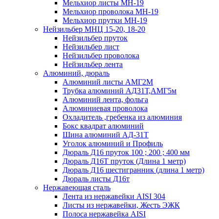
Мельхиор листы МН-19
Мельхиор проволока МН-19
Мельхиор прутки МН-19
Нейзильбер МНЦ 15-20, 18-20
Нейзильбер пруток
Нейзильбер лист
Нейзильбер проволока
Нейзильбер лента
Алюминий, дюраль
Алюминий листы АМГ2М
Трубка алюминий АД31Т,АМГ5м
Алюминий лента, фольга
Алюминиевая проволока
Охладитель ,гребенка из алюминия
Бокс квадрат алюминий
Шина алюминий АД-31Т
Уголок алюминий и Профиль
Дюраль Д16 пруток 100 ; 200 ; 400 мм
Дюраль Д16Т пруток (Длина 1 метр)
Дюраль Д16 шестигранник (длина 1 метр)
Дюраль листы Д16т
Нержавеющая сталь
Лента из нержавейки AISI 304
Листы из нержавейки, Жесть ЭЖК
Полоса нержавейка АISI