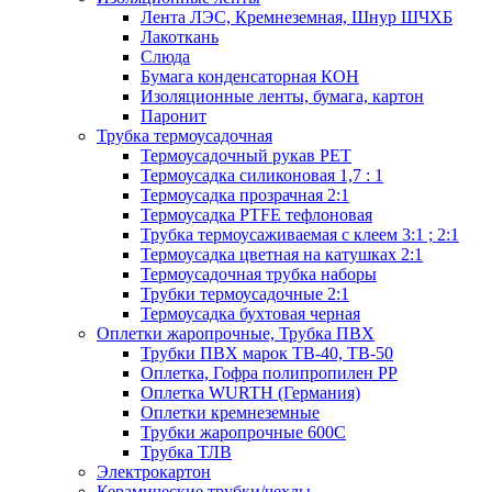
Лента ЛЭС, Кремнеземная, Шнур ШЧХБ
Лакоткань
Слюда
Бумага конденсаторная КОН
Изоляционные ленты, бумага, картон
Паронит
Трубка термоусадочная
Термоусадочный рукав PET
Термоусадка силиконовая 1,7 : 1
Термоусадка прозрачная 2:1
Термоусадка PTFE тефлоновая
Трубка термоусаживаемая с клеем 3:1 ; 2:1
Термоусадка цветная на катушках 2:1
Термоусадочная трубка наборы
Трубки термоусадочные 2:1
Термоусадка бухтовая черная
Оплетки жаропрочные, Трубка ПВХ
Трубки ПВХ марок ТВ-40, ТВ-50
Оплетка, Гофра полипропилен PP
Оплетка WURTH (Германия)
Оплетки кремнеземные
Трубки жаропрочные 600С
Трубка ТЛВ
Электрокартон
Керамические трубки/чехлы