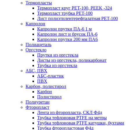
Термопласты
Термопласт круг PET-100, PEEK -324
Термопласт трубка PET-100
Лист полиэтилентерефталатная PET-100
Капролон
Капролон прутки ПА-6 1 м
Капролон лист и брусок ПА-6
Капролон прутки 200 мм ПА6
Полиацеталь
Оргстекло
Прутки из оргстекла
Листы из оргстекла, поликарбонат
Трубка из оргстекла
АБС, ПВХ
АБС-пластик
ПВХ
Карбон, полистирол
Карбон
Полистирол
Полиуретан
Фторопласт
Лента из фторопласта, СКЛ Ф4д
Трубка тефлоновая PTFE на метры
Трубка тефлоновая PTFE катушки, бухтами
Трубка фторопластовая Ф4д