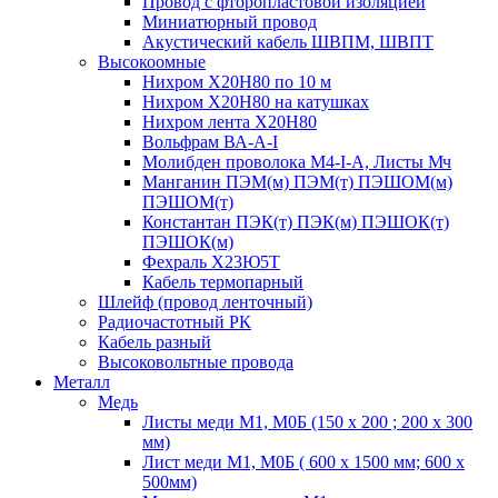
Провод с фторопластовой изоляцией
Миниатюрный провод
Акустический кабель ШВПМ, ШВПТ
Высокоомные
Нихром Х20Н80 по 10 м
Нихром Х20Н80 на катушках
Нихром лента Х20Н80
Вольфрам ВА-А-I
Молибден проволока М4-I-А, Листы Мч
Манганин ПЭМ(м) ПЭМ(т) ПЭШОМ(м)
ПЭШОМ(т)
Константан ПЭК(т) ПЭК(м) ПЭШОК(т)
ПЭШОК(м)
Фехраль Х23Ю5Т
Кабель термопарный
Шлейф (провод ленточный)
Радиочастотный РК
Кабель разный
Высоковольтные провода
Металл
Медь
Листы меди М1, М0Б (150 х 200 ; 200 х 300
мм)
Лист меди М1, М0Б ( 600 х 1500 мм; 600 х
500мм)