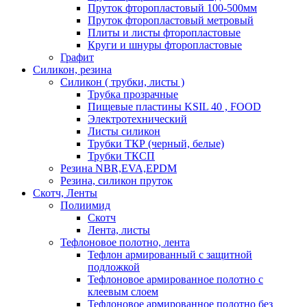
Пруток фторопластовый 100-500мм
Пруток фторопластовый метровый
Плиты и листы фторопластовые
Круги и шнуры фторопластовые
Графит
Силикон, резина
Силикон ( трубки, листы )
Трубка прозрачные
Пищевые пластины KSIL 40 , FOOD
Электротехнический
Листы силикон
Трубки ТКР (черный, белые)
Трубки ТКСП
Резина NBR,EVA,EPDM
Резина, силикон пруток
Скотч, Ленты
Полиимид
Скотч
Лента, листы
Тефлоновое полотно, лента
Тефлон армированный с защитной
подложкой
Тефлоновое армированное полотно с
клеевым слоем
Тефлоновое армированное полотно без