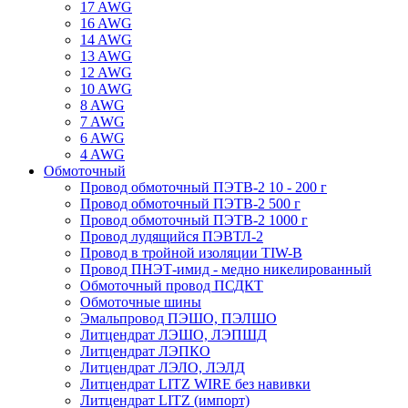
17 AWG
16 AWG
14 AWG
13 AWG
12 AWG
10 AWG
8 AWG
7 AWG
6 AWG
4 AWG
Обмоточный
Провод обмоточный ПЭТВ-2 10 - 200 г
Провод обмоточный ПЭТВ-2 500 г
Провод обмоточный ПЭТВ-2 1000 г
Провод лудящийся ПЭВТЛ-2
Провод в тройной изоляции TIW-B
Провод ПНЭТ-имид - медно никелированный
Обмоточный провод ПСДКТ
Обмоточные шины
Эмальпровод ПЭШО, ПЭЛШО
Литцендрат ЛЭШО, ЛЭПШД
Литцендрат ЛЭПКО
Литцендрат ЛЭЛО, ЛЭЛД
Литцендрат LITZ WIRE без навивки
Литцендрат LITZ (импорт)