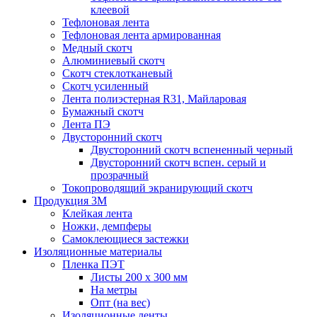
клеевой
Тефлоновая лента
Тефлоновая лента армированная
Медный скотч
Алюминиевый скотч
Скотч стеклотканевый
Скотч усиленный
Лента полиэстерная R31, Майларовая
Бумажный скотч
Лента ПЭ
Двусторонний скотч
Двусторонний скотч вспененный черный
Двусторонний скотч вспен. серый и
прозрачный
Токопроводящий экранирующий скотч
Продукция 3M
Клейкая лента
Ножки, демпферы
Самоклеющиеся застежки
Изоляционные материалы
Пленка ПЭТ
Листы 200 х 300 мм
На метры
Опт (на вес)
Изоляционные ленты