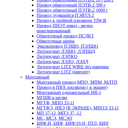
Провод обмоточный ПЭТВ-2 500 г
Провод обмоточный ПЭТВ-2 1000 г
Провод лудящийся ПЭВТЛ-2
Провод в тройной изоляции TIW-B
Провод ПНЭТ-имид - медно
никелированный
Обмоточный провод ПСДКТ
Обмоточные шины
Эмальпровод ПЭШО, ПЭЛШО
Литцендрат ЛЭШО, ЛЭПШД
Литцендрат ЛЭПКО
Литцендрат ЛЭЛО, ЛЭЛД
Литцендрат LITZ WIRE без навивки
Литцендрат LITZ (импорт)
Монтажный
Монтажный провод МПО, МПМ, МЛТП
Провод в ПВХ изоляции ( в экране)
Монтажный одножильный HB-1
МГШВ в шелке
МГТФ, МПО 33-11
МГТФЭ, НВЭ (В ЭКРАНЕ), МПОЭ 33-11
МП 37-12, МПЭ 37 -12
МС, МСЭ, МСЭО
БИФ-Н, БИФ, БИФЭЗ-Н, ПТЛ, БИН