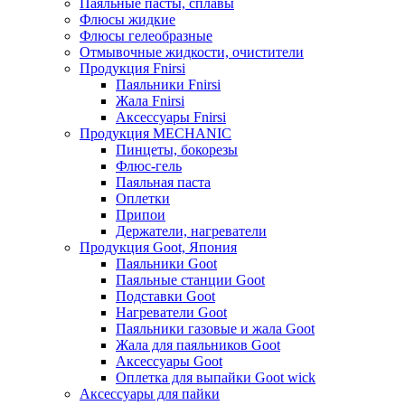
Паяльные пасты, сплавы
Флюсы жидкие
Флюсы гелеобразные
Отмывочные жидкости, очистители
Продукция Fnirsi
Паяльники Fnirsi
Жала Fnirsi
Аксессуары Fnirsi
Продукция MECHANIC
Пинцеты, бокорезы
Флюс-гель
Паяльная паста
Оплетки
Припои
Держатели, нагреватели
Продукция Goot, Япония
Паяльники Goot
Паяльные станции Goot
Подставки Goot
Нагреватели Goot
Паяльники газовые и жала Goot
Жала для паяльников Goot
Аксессуары Goot
Оплетка для выпайки Goot wick
Аксессуары для пайки