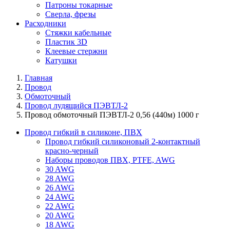
Патроны токарные
Сверла, фрезы
Расходники
Стяжки кабельные
Пластик 3D
Клеевые стержни
Катушки
Главная
Провод
Обмоточный
Провод лудящийся ПЭВТЛ-2
Провод обмоточный ПЭВТЛ-2 0,56 (440м) 1000 г
Провод гибкий в силиконе, ПВХ
Провод гибкий силиконовый 2-контактный
красно-черный
Наборы проводов ПВХ, PTFE, AWG
30 AWG
28 AWG
26 AWG
24 AWG
22 AWG
20 AWG
18 AWG