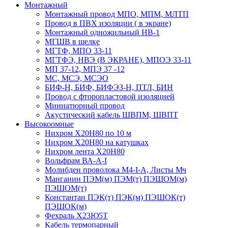
Монтажный
Монтажный провод МПО, МПМ, МЛТП
Провод в ПВХ изоляции ( в экране)
Монтажный одножильный HB-1
МГШВ в шелке
МГТФ, МПО 33-11
МГТФЭ, НВЭ (В ЭКРАНЕ), МПОЭ 33-11
МП 37-12, МПЭ 37 -12
МС, МСЭ, МСЭО
БИФ-Н, БИФ, БИФЭЗ-Н, ПТЛ, БИН
Провод с фторопластовой изоляцией
Миниатюрный провод
Акустический кабель ШВПМ, ШВПТ
Высокоомные
Нихром Х20Н80 по 10 м
Нихром Х20Н80 на катушках
Нихром лента Х20Н80
Вольфрам ВА-А-I
Молибден проволока М4-I-А, Листы Мч
Манганин ПЭМ(м) ПЭМ(т) ПЭШОМ(м)
ПЭШОМ(т)
Константан ПЭК(т) ПЭК(м) ПЭШОК(т)
ПЭШОК(м)
Фехраль Х23Ю5Т
Кабель термопарный