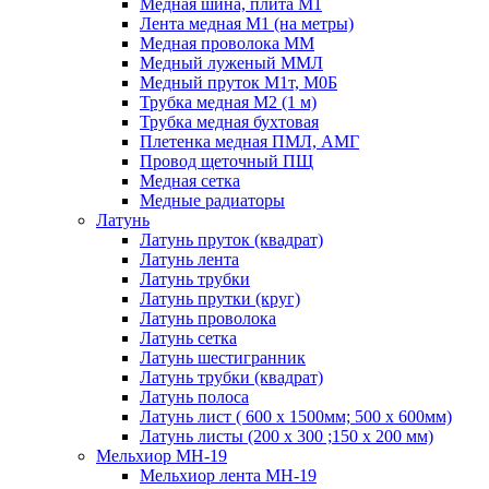
Медная шина, плита М1
Лента медная М1 (на метры)
Медная проволока ММ
Медный луженый ММЛ
Медный пруток М1т, М0Б
Трубка медная М2 (1 м)
Трубка медная бухтовая
Плетенка медная ПМЛ, АМГ
Провод щеточный ПЩ
Медная сетка
Медные радиаторы
Латунь
Латунь пруток (квадрат)
Латунь лента
Латунь трубки
Латунь прутки (круг)
Латунь проволока
Латунь сетка
Латунь шестигранник
Латунь трубки (квадрат)
Латунь полоса
Латунь лист ( 600 х 1500мм; 500 х 600мм)
Латунь листы (200 х 300 ;150 х 200 мм)
Мельхиор МН-19
Мельхиор лента МН-19