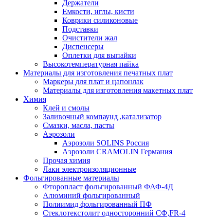
Держатели
Емкости, иглы, кисти
Коврики силиконовые
Подставки
Очистители жал
Диспенсеры
Оплетки для выпайки
Высокотемпературная пайка
Материалы для изготовления печатных плат
Маркеры для плат и цапонлак
Материалы для изготовления макетных плат
Химия
Клей и смолы
Заливочный компаунд ,катализатор
Смазки, масла, пасты
Аэрозоли
Аэрозоли SOLINS Россия
Аэрозоли CRAMOLIN Германия
Прочая химия
Лаки электроизоляционные
Фольгированные материалы
Фторопласт фольгированный ФАФ-4Д
Алюминий фольгированный
Полиимид фольгированный ПФ
Стеклотекстолит односторонний CФ,FR-4