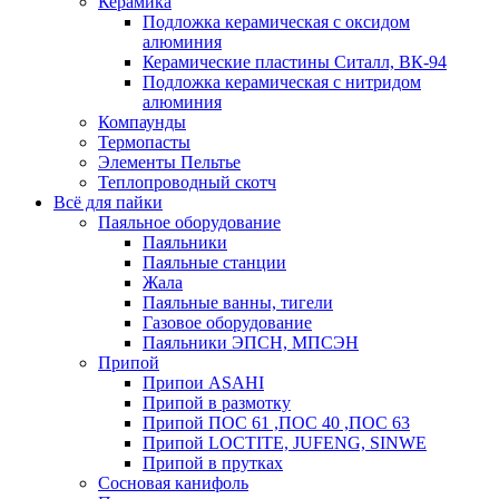
Керамика
Подложка керамическая с оксидом
алюминия
Керамические пластины Ситалл, ВК-94
Подложка керамическая с нитридом
алюминия
Компаунды
Термопасты
Элементы Пельтье
Теплопроводный скотч
Всё для пайки
Паяльное оборудование
Паяльники
Паяльные станции
Жала
Паяльные ванны, тигели
Газовое оборудование
Паяльники ЭПСН, МПСЭН
Припой
Припои ASAHI
Припой в размотку
Припой ПОС 61 ,ПОС 40 ,ПОС 63
Припой LOCTITE, JUFENG, SINWE
Припой в прутках
Сосновая канифоль