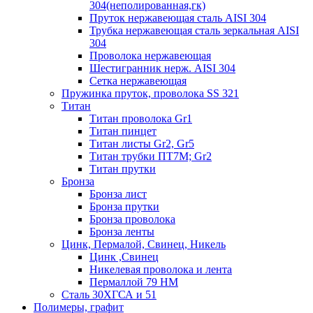
304(неполированная,гк)
Пруток нержавеющая сталь AISI 304
Трубка нержавеющая сталь зеркальная AISI
304
Проволока нержавеющая
Шестигранник нерж. AISI 304
Сетка нержавеющая
Пружинка пруток, проволока SS 321
Титан
Титан проволока Gr1
Титан пинцет
Титан листы Gr2, Gr5
Титан трубки ПТ7М; Gr2
Титан прутки
Бронза
Бронза лист
Бронза прутки
Бронза проволока
Бронза ленты
Цинк, Пермалой, Свинец, Никель
Цинк ,Свинец
Никелевая проволока и лента
Пермаллой 79 НМ
Сталь 30ХГСА и 51
Полимеры, графит