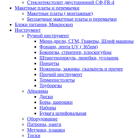
Стеклотекстолит двусторонний СФ,FR-4
Макетные платы и перемычки
Макетные платы ( монтажные)
Беспаечные макетные платы и перемычки
Блоки питания, Микроскоп
Инструмент
Ручной инструмент
Мини-дрели, СГМ, Граверы, Шлиф машины
Фонари, лента UV ( 365нм)
Бокорезы, cтриппер, плоскогубцы
Штангенциркуль, линейки, угольник
Пинцеты
Ножницы, зажимы, скальпель и прочее
Прочий инструмент
Термопистолеты
Труборезы
Абразивы
Диски
Боры, шарошки
Наборы
Бумага шлифовальная
Оборудование
Патроны, цанги
Метчики, плашки
Тиски