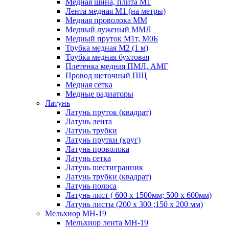
Медная шина, плита М1
Лента медная М1 (на метры)
Медная проволока ММ
Медный луженый ММЛ
Медный пруток М1т, М0Б
Трубка медная М2 (1 м)
Трубка медная бухтовая
Плетенка медная ПМЛ, АМГ
Провод щеточный ПЩ
Медная сетка
Медные радиаторы
Латунь
Латунь пруток (квадрат)
Латунь лента
Латунь трубки
Латунь прутки (круг)
Латунь проволока
Латунь сетка
Латунь шестигранник
Латунь трубки (квадрат)
Латунь полоса
Латунь лист ( 600 х 1500мм; 500 х 600мм)
Латунь листы (200 х 300 ;150 х 200 мм)
Мельхиор МН-19
Мельхиор лента МН-19