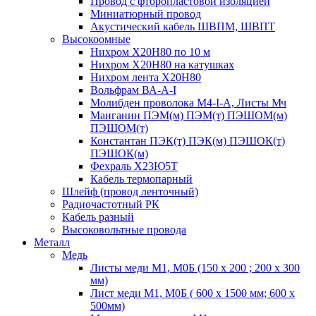
Провод с фторопластовой изоляцией
Миниатюрный провод
Акустический кабель ШВПМ, ШВПТ
Высокоомные
Нихром Х20Н80 по 10 м
Нихром Х20Н80 на катушках
Нихром лента Х20Н80
Вольфрам ВА-А-I
Молибден проволока М4-I-А, Листы Мч
Манганин ПЭМ(м) ПЭМ(т) ПЭШОМ(м)
ПЭШОМ(т)
Константан ПЭК(т) ПЭК(м) ПЭШОК(т)
ПЭШОК(м)
Фехраль Х23Ю5Т
Кабель термопарный
Шлейф (провод ленточный)
Радиочастотный РК
Кабель разный
Высоковольтные провода
Металл
Медь
Листы меди М1, М0Б (150 х 200 ; 200 х 300
мм)
Лист меди М1, М0Б ( 600 х 1500 мм; 600 х
500мм)