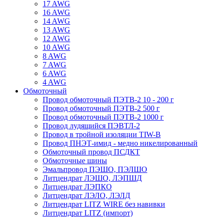
17 AWG
16 AWG
14 AWG
13 AWG
12 AWG
10 AWG
8 AWG
7 AWG
6 AWG
4 AWG
Обмоточный
Провод обмоточный ПЭТВ-2 10 - 200 г
Провод обмоточный ПЭТВ-2 500 г
Провод обмоточный ПЭТВ-2 1000 г
Провод лудящийся ПЭВТЛ-2
Провод в тройной изоляции TIW-B
Провод ПНЭТ-имид - медно никелированный
Обмоточный провод ПСДКТ
Обмоточные шины
Эмальпровод ПЭШО, ПЭЛШО
Литцендрат ЛЭШО, ЛЭПШД
Литцендрат ЛЭПКО
Литцендрат ЛЭЛО, ЛЭЛД
Литцендрат LITZ WIRE без навивки
Литцендрат LITZ (импорт)