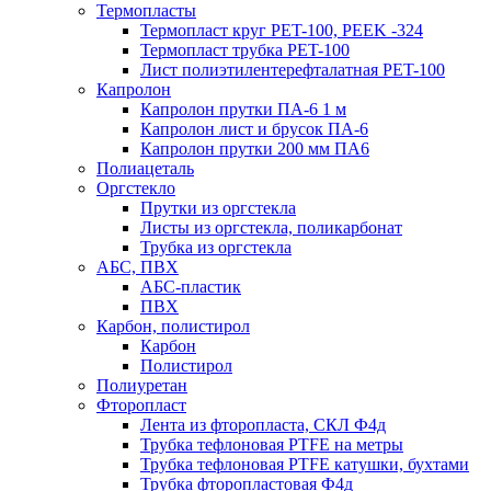
Термопласты
Термопласт круг PET-100, PEEK -324
Термопласт трубка PET-100
Лист полиэтилентерефталатная PET-100
Капролон
Капролон прутки ПА-6 1 м
Капролон лист и брусок ПА-6
Капролон прутки 200 мм ПА6
Полиацеталь
Оргстекло
Прутки из оргстекла
Листы из оргстекла, поликарбонат
Трубка из оргстекла
АБС, ПВХ
АБС-пластик
ПВХ
Карбон, полистирол
Карбон
Полистирол
Полиуретан
Фторопласт
Лента из фторопласта, СКЛ Ф4д
Трубка тефлоновая PTFE на метры
Трубка тефлоновая PTFE катушки, бухтами
Трубка фторопластовая Ф4д