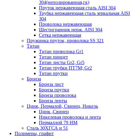
304(неполированная,гк)
Пруток нержавеющая сталь AISI 304
Трубка нержавеющая сталь зеркальная AISI
304
Проволока нержавеющая
Шестигранник нерж. AISI 304
Сетка нержавеющая
Пружинка пруток, проволока SS 321
Титан
Титан проволока Gr1
Титан пинцет
Титан листы Gr2, Gr5
Титан трубки ПТ7М; Gr2
Титан прутки
Бронза
Бронза лист
Бронза прутки
Бронза проволока
Бронза ленты
Цинк, Пермалой, Свинец, Никель
Цинк ,Свинец
Никелевая проволока и лента
Пермаллой 79 НМ
Сталь 30ХГСА и 51
Полимеры, графит