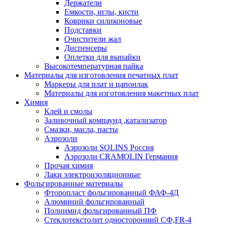
Держатели
Емкости, иглы, кисти
Коврики силиконовые
Подставки
Очистители жал
Диспенсеры
Оплетки для выпайки
Высокотемпературная пайка
Материалы для изготовления печатных плат
Маркеры для плат и цапонлак
Материалы для изготовления макетных плат
Химия
Клей и смолы
Заливочный компаунд ,катализатор
Смазки, масла, пасты
Аэрозоли
Аэрозоли SOLINS Россия
Аэрозоли CRAMOLIN Германия
Прочая химия
Лаки электроизоляционные
Фольгированные материалы
Фторопласт фольгированный ФАФ-4Д
Алюминий фольгированный
Полиимид фольгированный ПФ
Стеклотекстолит односторонний CФ,FR-4