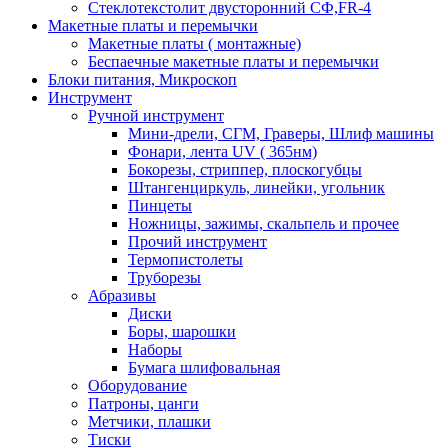
Стеклотекстолит двусторонний СФ,FR-4
Макетные платы и перемычки
Макетные платы ( монтажные)
Беспаечные макетные платы и перемычки
Блоки питания, Микроскоп
Инструмент
Ручной инструмент
Мини-дрели, СГМ, Граверы, Шлиф машины
Фонари, лента UV ( 365нм)
Бокорезы, cтриппер, плоскогубцы
Штангенциркуль, линейки, угольник
Пинцеты
Ножницы, зажимы, скальпель и прочее
Прочий инструмент
Термопистолеты
Труборезы
Абразивы
Диски
Боры, шарошки
Наборы
Бумага шлифовальная
Оборудование
Патроны, цанги
Метчики, плашки
Тиски