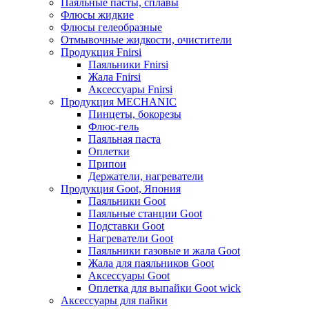
Паяльные пасты, сплавы
Флюсы жидкие
Флюсы гелеобразные
Отмывочные жидкости, очистители
Продукция Fnirsi
Паяльники Fnirsi
Жала Fnirsi
Аксессуары Fnirsi
Продукция MECHANIC
Пинцеты, бокорезы
Флюс-гель
Паяльная паста
Оплетки
Припои
Держатели, нагреватели
Продукция Goot, Япония
Паяльники Goot
Паяльные станции Goot
Подставки Goot
Нагреватели Goot
Паяльники газовые и жала Goot
Жала для паяльников Goot
Аксессуары Goot
Оплетка для выпайки Goot wick
Аксессуары для пайки