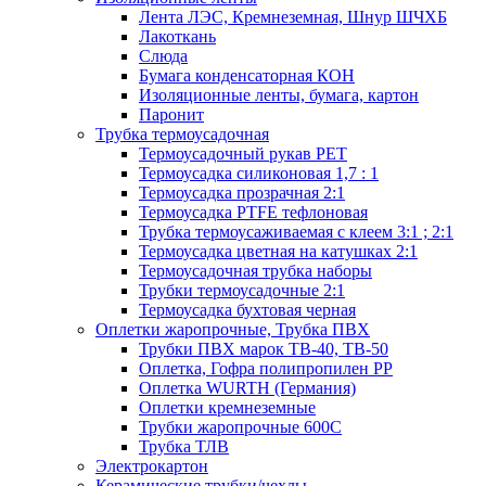
Лента ЛЭС, Кремнеземная, Шнур ШЧХБ
Лакоткань
Слюда
Бумага конденсаторная КОН
Изоляционные ленты, бумага, картон
Паронит
Трубка термоусадочная
Термоусадочный рукав PET
Термоусадка силиконовая 1,7 : 1
Термоусадка прозрачная 2:1
Термоусадка PTFE тефлоновая
Трубка термоусаживаемая с клеем 3:1 ; 2:1
Термоусадка цветная на катушках 2:1
Термоусадочная трубка наборы
Трубки термоусадочные 2:1
Термоусадка бухтовая черная
Оплетки жаропрочные, Трубка ПВХ
Трубки ПВХ марок ТВ-40, ТВ-50
Оплетка, Гофра полипропилен PP
Оплетка WURTH (Германия)
Оплетки кремнеземные
Трубки жаропрочные 600С
Трубка ТЛВ
Электрокартон
Керамические трубки/чехлы