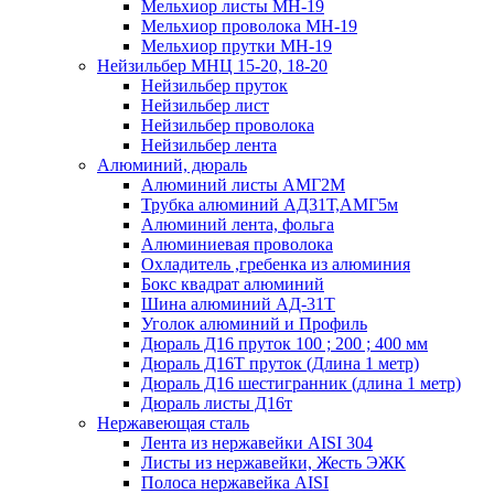
Мельхиор листы МН-19
Мельхиор проволока МН-19
Мельхиор прутки МН-19
Нейзильбер МНЦ 15-20, 18-20
Нейзильбер пруток
Нейзильбер лист
Нейзильбер проволока
Нейзильбер лента
Алюминий, дюраль
Алюминий листы АМГ2М
Трубка алюминий АД31Т,АМГ5м
Алюминий лента, фольга
Алюминиевая проволока
Охладитель ,гребенка из алюминия
Бокс квадрат алюминий
Шина алюминий АД-31Т
Уголок алюминий и Профиль
Дюраль Д16 пруток 100 ; 200 ; 400 мм
Дюраль Д16Т пруток (Длина 1 метр)
Дюраль Д16 шестигранник (длина 1 метр)
Дюраль листы Д16т
Нержавеющая сталь
Лента из нержавейки AISI 304
Листы из нержавейки, Жесть ЭЖК
Полоса нержавейка АISI