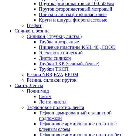
Пруток фторопластовый 100-500мм
Пруток фторопластовый метровый
Плиты и листы фторопластовые
Круги и шнуры фторопластовые
Графит
Силикон, резина
Силикон ( трубки, листы )
Трубка прозрачные
Пищевые пластины KSIL 40 , FOOD
Электротехнический
Листы силикон
Трубки ТКР (черный, белые)
Трубки ТКСП
Резина NBR,EVA,EPDM
Резина, силикон пруток
Скотч, Ленты
Полиимид
Скотч
Лента, листы
Тефлоновое полотно, лента
Тефлон армированный с защитной
подложкой
Тефлоновое армированное полотно с
клеевым слоем
Тефлоновое армированное полотно без