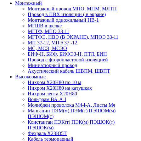
Монтажный
Монтажный провод МПО, МПМ, МЛТП
Провод в ПВХ изоляции ( в экране)
Монтажный одножильный HB-1
МГШВ в шелке
МГТФ, МПО 33-11
МГТФЭ, НВЭ (В ЭКРАНЕ), МПОЭ 33-11
МП 37-12, МПЭ 37 -12
МС, МСЭ, МСЭО
БИФ-Н, БИФ, БИФЭЗ-Н, ПТЛ, БИН
Провод с фторопластовой изоляцией
Миниатюрный провод
Акустический кабель ШВПМ, ШВПТ
Высокоомные
Нихром Х20Н80 по 10 м
Нихром Х20Н80 на катушках
Нихром лента Х20Н80
Вольфрам ВА-А-I
Молибден проволока М4-I-А, Листы Мч
Манганин ПЭМ(м) ПЭМ(т) ПЭШОМ(м)
ПЭШОМ(т)
Константан ПЭК(т) ПЭК(м) ПЭШОК(т)
ПЭШОК(м)
Фехраль Х23Ю5Т
Кабель термопарный