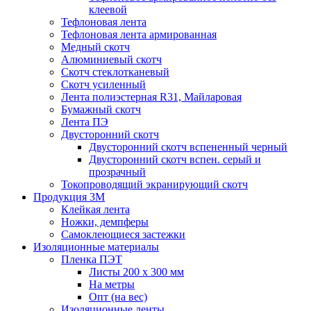
клеевой
Тефлоновая лента
Тефлоновая лента армированная
Медный скотч
Алюминиевый скотч
Скотч стеклотканевый
Скотч усиленный
Лента полиэстерная R31, Майларовая
Бумажный скотч
Лента ПЭ
Двусторонний скотч
Двусторонний скотч вспененный черный
Двусторонний скотч вспен. серый и
прозрачный
Токопроводящий экранирующий скотч
Продукция 3M
Клейкая лента
Ножки, демпферы
Самоклеющиеся застежки
Изоляционные материалы
Пленка ПЭТ
Листы 200 х 300 мм
На метры
Опт (на вес)
Изоляционные ленты