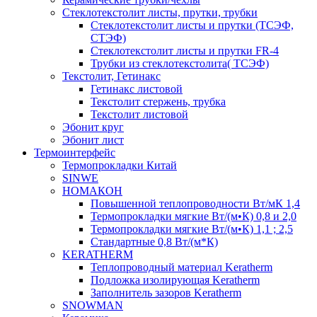
Cтеклотекстолит листы, прутки, трубки
Стеклотекстолит листы и прутки (ТСЭФ,
СТЭФ)
Стеклотекстолит листы и прутки FR-4
Трубки из стеклотекстолита( ТСЭФ)
Текстолит, Гетинакс
Гетинакс листовой
Текстолит стержень, трубка
Текстолит листовой
Эбонит круг
Эбонит лист
Термоинтерфейс
Термопрокладки Китай
SINWE
НОМАКОН
Повышенной теплопроводности Вт/мК 1,4
Термопрокладки мягкие Вт/(м•К) 0,8 и 2,0
Термопрокладки мягкие Вт/(м•К) 1,1 ; 2,5
Стандартные 0,8 Вт/(м*К)
KERATHERM
Теплопроводный материал Keratherm
Подложка изолирующая Keratherm
Заполнитель зазоров Keratherm
SNOWMAN