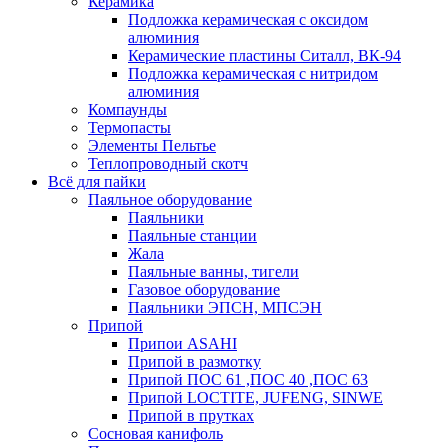
Керамика
Подложка керамическая с оксидом
алюминия
Керамические пластины Ситалл, ВК-94
Подложка керамическая с нитридом
алюминия
Компаунды
Термопасты
Элементы Пельтье
Теплопроводный скотч
Всё для пайки
Паяльное оборудование
Паяльники
Паяльные станции
Жала
Паяльные ванны, тигели
Газовое оборудование
Паяльники ЭПСН, МПСЭН
Припой
Припои ASAHI
Припой в размотку
Припой ПОС 61 ,ПОС 40 ,ПОС 63
Припой LOCTITE, JUFENG, SINWE
Припой в прутках
Сосновая канифоль