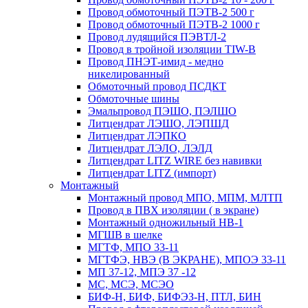
Провод обмоточный ПЭТВ-2 500 г
Провод обмоточный ПЭТВ-2 1000 г
Провод лудящийся ПЭВТЛ-2
Провод в тройной изоляции TIW-B
Провод ПНЭТ-имид - медно
никелированный
Обмоточный провод ПСДКТ
Обмоточные шины
Эмальпровод ПЭШО, ПЭЛШО
Литцендрат ЛЭШО, ЛЭПШД
Литцендрат ЛЭПКО
Литцендрат ЛЭЛО, ЛЭЛД
Литцендрат LITZ WIRE без навивки
Литцендрат LITZ (импорт)
Монтажный
Монтажный провод МПО, МПМ, МЛТП
Провод в ПВХ изоляции ( в экране)
Монтажный одножильный HB-1
МГШВ в шелке
МГТФ, МПО 33-11
МГТФЭ, НВЭ (В ЭКРАНЕ), МПОЭ 33-11
МП 37-12, МПЭ 37 -12
МС, МСЭ, МСЭО
БИФ-Н, БИФ, БИФЭЗ-Н, ПТЛ, БИН