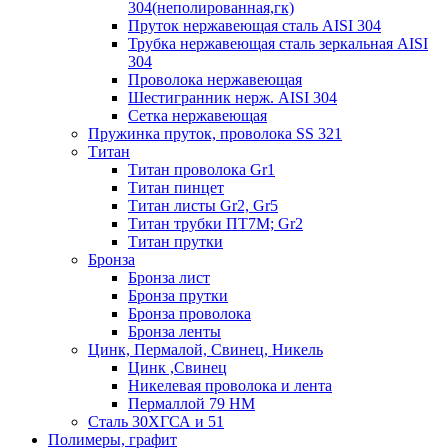
304(неполированная,гк)
Пруток нержавеющая сталь AISI 304
Трубка нержавеющая сталь зеркальная AISI
304
Проволока нержавеющая
Шестигранник нерж. AISI 304
Сетка нержавеющая
Пружинка пруток, проволока SS 321
Титан
Титан проволока Gr1
Титан пинцет
Титан листы Gr2, Gr5
Титан трубки ПТ7М; Gr2
Титан прутки
Бронза
Бронза лист
Бронза прутки
Бронза проволока
Бронза ленты
Цинк, Пермалой, Свинец, Никель
Цинк ,Свинец
Никелевая проволока и лента
Пермаллой 79 НМ
Сталь 30ХГСА и 51
Полимеры, графит