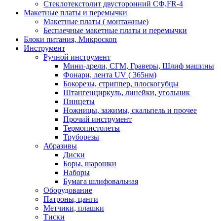
Стеклотекстолит двусторонний СФ,FR-4
Макетные платы и перемычки
Макетные платы ( монтажные)
Беспаечные макетные платы и перемычки
Блоки питания, Микроскоп
Инструмент
Ручной инструмент
Мини-дрели, СГМ, Граверы, Шлиф машины
Фонари, лента UV ( 365нм)
Бокорезы, cтриппер, плоскогубцы
Штангенциркуль, линейки, угольник
Пинцеты
Ножницы, зажимы, скальпель и прочее
Прочий инструмент
Термопистолеты
Труборезы
Абразивы
Диски
Боры, шарошки
Наборы
Бумага шлифовальная
Оборудование
Патроны, цанги
Метчики, плашки
Тиски