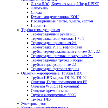
Лента ЛЭС, Кремнеземная, Шнур ШЧХБ
Лакоткань
Слюда
Бумага конденсаторная КОН
Изоляционные ленты, бумага, картон
Паронит
Трубка термоусадочная
Термоусадочный рукав PET
Термоусадка силиконовая 1,7 : 1
Термоусадка прозрачная 2:1
Термоусадка PTFE тефлоновая
Трубка термоусаживаемая с клеем 3:1 ; 2:1
Термоусадка цветная на катушках 2:1
Термоусадочная трубка наборы
Трубки термоусадочные 2:1
Термоусадка бухтовая черная
Оплетки жаропрочные, Трубка ПВХ
Трубки ПВХ марок ТВ-40, ТВ-50
Оплетка, Гофра полипропилен PP
Оплетка WURTH (Германия)
Оплетки кремнеземные
Трубки жаропрочные 600С
Трубка ТЛВ
Электрокартон
Керамические трубки/чехлы