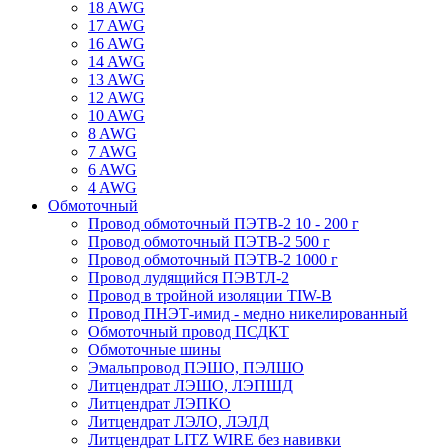
18 AWG
17 AWG
16 AWG
14 AWG
13 AWG
12 AWG
10 AWG
8 AWG
7 AWG
6 AWG
4 AWG
Обмоточный
Провод обмоточный ПЭТВ-2 10 - 200 г
Провод обмоточный ПЭТВ-2 500 г
Провод обмоточный ПЭТВ-2 1000 г
Провод лудящийся ПЭВТЛ-2
Провод в тройной изоляции TIW-B
Провод ПНЭТ-имид - медно никелированный
Обмоточный провод ПСДКТ
Обмоточные шины
Эмальпровод ПЭШО, ПЭЛШО
Литцендрат ЛЭШО, ЛЭПШД
Литцендрат ЛЭПКО
Литцендрат ЛЭЛО, ЛЭЛД
Литцендрат LITZ WIRE без навивки