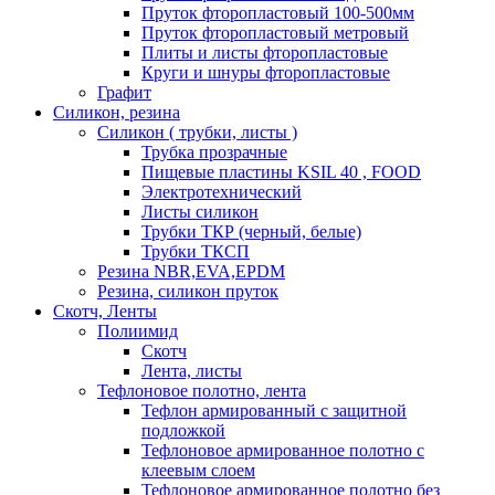
Пруток фторопластовый 100-500мм
Пруток фторопластовый метровый
Плиты и листы фторопластовые
Круги и шнуры фторопластовые
Графит
Силикон, резина
Силикон ( трубки, листы )
Трубка прозрачные
Пищевые пластины KSIL 40 , FOOD
Электротехнический
Листы силикон
Трубки ТКР (черный, белые)
Трубки ТКСП
Резина NBR,EVA,EPDM
Резина, силикон пруток
Скотч, Ленты
Полиимид
Скотч
Лента, листы
Тефлоновое полотно, лента
Тефлон армированный с защитной
подложкой
Тефлоновое армированное полотно с
клеевым слоем
Тефлоновое армированное полотно без