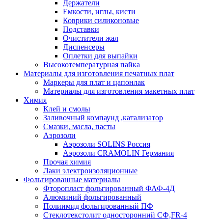
Держатели
Емкости, иглы, кисти
Коврики силиконовые
Подставки
Очистители жал
Диспенсеры
Оплетки для выпайки
Высокотемпературная пайка
Материалы для изготовления печатных плат
Маркеры для плат и цапонлак
Материалы для изготовления макетных плат
Химия
Клей и смолы
Заливочный компаунд ,катализатор
Смазки, масла, пасты
Аэрозоли
Аэрозоли SOLINS Россия
Аэрозоли CRAMOLIN Германия
Прочая химия
Лаки электроизоляционные
Фольгированные материалы
Фторопласт фольгированный ФАФ-4Д
Алюминий фольгированный
Полиимид фольгированный ПФ
Стеклотекстолит односторонний CФ,FR-4