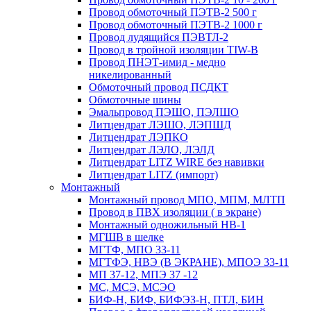
Провод обмоточный ПЭТВ-2 500 г
Провод обмоточный ПЭТВ-2 1000 г
Провод лудящийся ПЭВТЛ-2
Провод в тройной изоляции TIW-B
Провод ПНЭТ-имид - медно
никелированный
Обмоточный провод ПСДКТ
Обмоточные шины
Эмальпровод ПЭШО, ПЭЛШО
Литцендрат ЛЭШО, ЛЭПШД
Литцендрат ЛЭПКО
Литцендрат ЛЭЛО, ЛЭЛД
Литцендрат LITZ WIRE без навивки
Литцендрат LITZ (импорт)
Монтажный
Монтажный провод МПО, МПМ, МЛТП
Провод в ПВХ изоляции ( в экране)
Монтажный одножильный HB-1
МГШВ в шелке
МГТФ, МПО 33-11
МГТФЭ, НВЭ (В ЭКРАНЕ), МПОЭ 33-11
МП 37-12, МПЭ 37 -12
МС, МСЭ, МСЭО
БИФ-Н, БИФ, БИФЭЗ-Н, ПТЛ, БИН