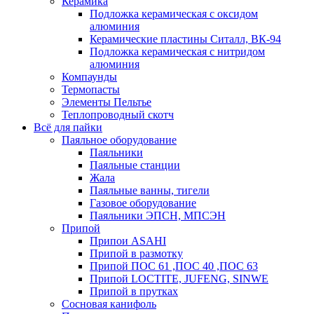
Керамика
Подложка керамическая с оксидом
алюминия
Керамические пластины Ситалл, ВК-94
Подложка керамическая с нитридом
алюминия
Компаунды
Термопасты
Элементы Пельтье
Теплопроводный скотч
Всё для пайки
Паяльное оборудование
Паяльники
Паяльные станции
Жала
Паяльные ванны, тигели
Газовое оборудование
Паяльники ЭПСН, МПСЭН
Припой
Припои ASAHI
Припой в размотку
Припой ПОС 61 ,ПОС 40 ,ПОС 63
Припой LOCTITE, JUFENG, SINWE
Припой в прутках
Сосновая канифоль