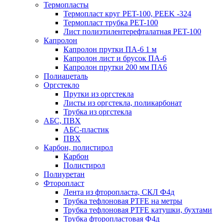
Термопласты
Термопласт круг PET-100, PEEK -324
Термопласт трубка PET-100
Лист полиэтилентерефталатная PET-100
Капролон
Капролон прутки ПА-6 1 м
Капролон лист и брусок ПА-6
Капролон прутки 200 мм ПА6
Полиацеталь
Оргстекло
Прутки из оргстекла
Листы из оргстекла, поликарбонат
Трубка из оргстекла
АБС, ПВХ
АБС-пластик
ПВХ
Карбон, полистирол
Карбон
Полистирол
Полиуретан
Фторопласт
Лента из фторопласта, СКЛ Ф4д
Трубка тефлоновая PTFE на метры
Трубка тефлоновая PTFE катушки, бухтами
Трубка фторопластовая Ф4д