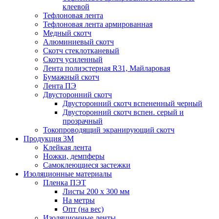
клеевой
Тефлоновая лента
Тефлоновая лента армированная
Медный скотч
Алюминиевый скотч
Скотч стеклотканевый
Скотч усиленный
Лента полиэстерная R31, Майларовая
Бумажный скотч
Лента ПЭ
Двусторонний скотч
Двусторонний скотч вспененный черный
Двусторонний скотч вспен. серый и
прозрачный
Токопроводящий экранирующий скотч
Продукция 3M
Клейкая лента
Ножки, демпферы
Самоклеющиеся застежки
Изоляционные материалы
Пленка ПЭТ
Листы 200 х 300 мм
На метры
Опт (на вес)
Изоляционные ленты