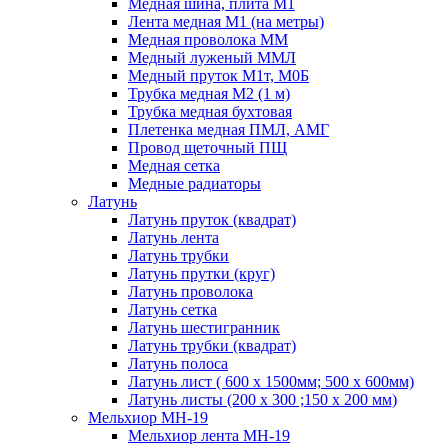
Медная шина, плита М1
Лента медная М1 (на метры)
Медная проволока ММ
Медный луженый ММЛ
Медный пруток М1т, М0Б
Трубка медная М2 (1 м)
Трубка медная бухтовая
Плетенка медная ПМЛ, АМГ
Провод щеточный ПЩ
Медная сетка
Медные радиаторы
Латунь
Латунь пруток (квадрат)
Латунь лента
Латунь трубки
Латунь прутки (круг)
Латунь проволока
Латунь сетка
Латунь шестигранник
Латунь трубки (квадрат)
Латунь полоса
Латунь лист ( 600 х 1500мм; 500 х 600мм)
Латунь листы (200 х 300 ;150 х 200 мм)
Мельхиор МН-19
Мельхиор лента МН-19