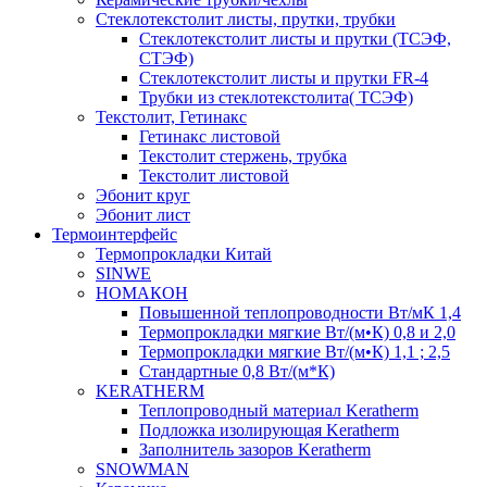
Cтеклотекстолит листы, прутки, трубки
Стеклотекстолит листы и прутки (ТСЭФ,
СТЭФ)
Стеклотекстолит листы и прутки FR-4
Трубки из стеклотекстолита( ТСЭФ)
Текстолит, Гетинакс
Гетинакс листовой
Текстолит стержень, трубка
Текстолит листовой
Эбонит круг
Эбонит лист
Термоинтерфейс
Термопрокладки Китай
SINWE
НОМАКОН
Повышенной теплопроводности Вт/мК 1,4
Термопрокладки мягкие Вт/(м•К) 0,8 и 2,0
Термопрокладки мягкие Вт/(м•К) 1,1 ; 2,5
Стандартные 0,8 Вт/(м*К)
KERATHERM
Теплопроводный материал Keratherm
Подложка изолирующая Keratherm
Заполнитель зазоров Keratherm
SNOWMAN