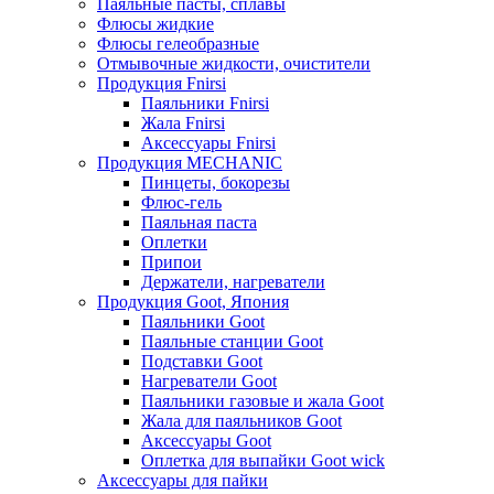
Паяльные пасты, сплавы
Флюсы жидкие
Флюсы гелеобразные
Отмывочные жидкости, очистители
Продукция Fnirsi
Паяльники Fnirsi
Жала Fnirsi
Аксессуары Fnirsi
Продукция MECHANIC
Пинцеты, бокорезы
Флюс-гель
Паяльная паста
Оплетки
Припои
Держатели, нагреватели
Продукция Goot, Япония
Паяльники Goot
Паяльные станции Goot
Подставки Goot
Нагреватели Goot
Паяльники газовые и жала Goot
Жала для паяльников Goot
Аксессуары Goot
Оплетка для выпайки Goot wick
Аксессуары для пайки