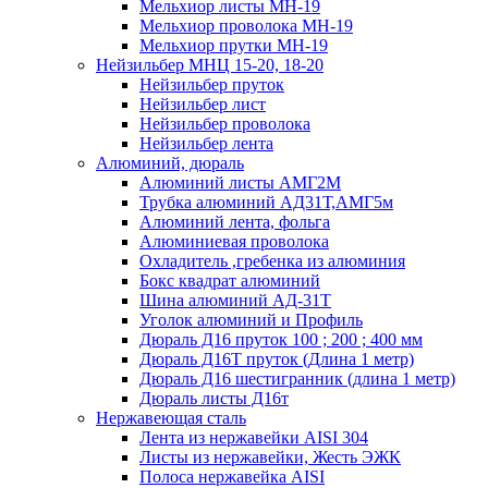
Мельхиор листы МН-19
Мельхиор проволока МН-19
Мельхиор прутки МН-19
Нейзильбер МНЦ 15-20, 18-20
Нейзильбер пруток
Нейзильбер лист
Нейзильбер проволока
Нейзильбер лента
Алюминий, дюраль
Алюминий листы АМГ2М
Трубка алюминий АД31Т,АМГ5м
Алюминий лента, фольга
Алюминиевая проволока
Охладитель ,гребенка из алюминия
Бокс квадрат алюминий
Шина алюминий АД-31Т
Уголок алюминий и Профиль
Дюраль Д16 пруток 100 ; 200 ; 400 мм
Дюраль Д16Т пруток (Длина 1 метр)
Дюраль Д16 шестигранник (длина 1 метр)
Дюраль листы Д16т
Нержавеющая сталь
Лента из нержавейки AISI 304
Листы из нержавейки, Жесть ЭЖК
Полоса нержавейка АISI