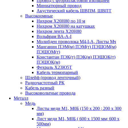
Провод с фторопластовой изоляцией
Миниатюрный провод
Акустический кабель ШВПМ, ШВПТ
Высокоомные
Нихром Х20Н80 по 10 м
Нихром Х20Н80 на катушках
Нихром лента Х20Н80
Вольфрам ВА-А-I
Молибден проволока М4-I-А, Листы Мч
Манганин ПЭМ(м) ПЭМ(т) ПЭШОМ(м)
ПЭШОМ(т)
Константан ПЭК(т) ПЭК(м) ПЭШОК(т)
ПЭШОК(м)
Фехраль Х23Ю5Т
Кабель термопарный
Шлейф (провод ленточный)
Радиочастотный РК
Кабель разный
Высоковольтные провода
Металл
Медь
Листы меди М1, М0Б (150 х 200 ; 200 х 300
мм)
Лист меди М1, М0Б ( 600 х 1500 мм; 600 х
500мм)