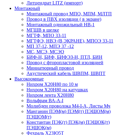
Литцендрат LITZ (импорт)
Монтажный
Монтажный провод МПО, МПМ, МЛТП
Провод в ПВХ изоляции ( в экране)
Монтажный одножильный HB-1
МГШВ в шелке
МГТФ, МПО 33-11
МГТФЭ, НВЭ (В ЭКРАНЕ), МПОЭ 33-11
МП 37-12, МПЭ 37 -12
МС, МСЭ, МСЭО
БИФ-Н, БИФ, БИФЭЗ-Н, ПТЛ, БИН
Провод с фторопластовой изоляцией
Миниатюрный провод
Акустический кабель ШВПМ, ШВПТ
Высокоомные
Нихром Х20Н80 по 10 м
Нихром Х20Н80 на катушках
Нихром лента Х20Н80
Вольфрам ВА-А-I
Молибден проволока М4-I-А, Листы Мч
Манганин ПЭМ(м) ПЭМ(т) ПЭШОМ(м)
ПЭШОМ(т)
Константан ПЭК(т) ПЭК(м) ПЭШОК(т)
ПЭШОК(м)
Фехраль Х23Ю5Т