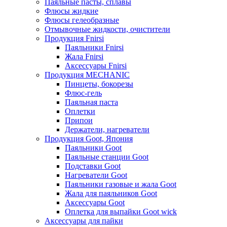
Паяльные пасты, сплавы
Флюсы жидкие
Флюсы гелеобразные
Отмывочные жидкости, очистители
Продукция Fnirsi
Паяльники Fnirsi
Жала Fnirsi
Аксессуары Fnirsi
Продукция MECHANIC
Пинцеты, бокорезы
Флюс-гель
Паяльная паста
Оплетки
Припои
Держатели, нагреватели
Продукция Goot, Япония
Паяльники Goot
Паяльные станции Goot
Подставки Goot
Нагреватели Goot
Паяльники газовые и жала Goot
Жала для паяльников Goot
Аксессуары Goot
Оплетка для выпайки Goot wick
Аксессуары для пайки