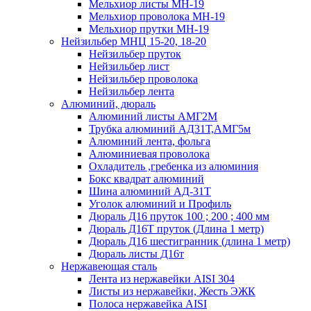
Мельхиор листы МН-19
Мельхиор проволока МН-19
Мельхиор прутки МН-19
Нейзильбер МНЦ 15-20, 18-20
Нейзильбер пруток
Нейзильбер лист
Нейзильбер проволока
Нейзильбер лента
Алюминий, дюраль
Алюминий листы АМГ2М
Трубка алюминий АД31Т,АМГ5м
Алюминий лента, фольга
Алюминиевая проволока
Охладитель ,гребенка из алюминия
Бокс квадрат алюминий
Шина алюминий АД-31Т
Уголок алюминий и Профиль
Дюраль Д16 пруток 100 ; 200 ; 400 мм
Дюраль Д16Т пруток (Длина 1 метр)
Дюраль Д16 шестигранник (длина 1 метр)
Дюраль листы Д16т
Нержавеющая сталь
Лента из нержавейки AISI 304
Листы из нержавейки, Жесть ЭЖК
Полоса нержавейка АISI