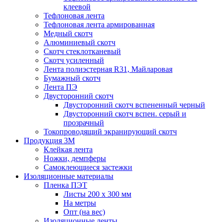
клеевой
Тефлоновая лента
Тефлоновая лента армированная
Медный скотч
Алюминиевый скотч
Скотч стеклотканевый
Скотч усиленный
Лента полиэстерная R31, Майларовая
Бумажный скотч
Лента ПЭ
Двусторонний скотч
Двусторонний скотч вспененный черный
Двусторонний скотч вспен. серый и
прозрачный
Токопроводящий экранирующий скотч
Продукция 3M
Клейкая лента
Ножки, демпферы
Самоклеющиеся застежки
Изоляционные материалы
Пленка ПЭТ
Листы 200 х 300 мм
На метры
Опт (на вес)
Изоляционные ленты