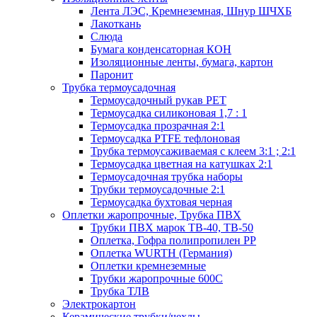
Лента ЛЭС, Кремнеземная, Шнур ШЧХБ
Лакоткань
Слюда
Бумага конденсаторная КОН
Изоляционные ленты, бумага, картон
Паронит
Трубка термоусадочная
Термоусадочный рукав PET
Термоусадка силиконовая 1,7 : 1
Термоусадка прозрачная 2:1
Термоусадка PTFE тефлоновая
Трубка термоусаживаемая с клеем 3:1 ; 2:1
Термоусадка цветная на катушках 2:1
Термоусадочная трубка наборы
Трубки термоусадочные 2:1
Термоусадка бухтовая черная
Оплетки жаропрочные, Трубка ПВХ
Трубки ПВХ марок ТВ-40, ТВ-50
Оплетка, Гофра полипропилен PP
Оплетка WURTH (Германия)
Оплетки кремнеземные
Трубки жаропрочные 600С
Трубка ТЛВ
Электрокартон
Керамические трубки/чехлы