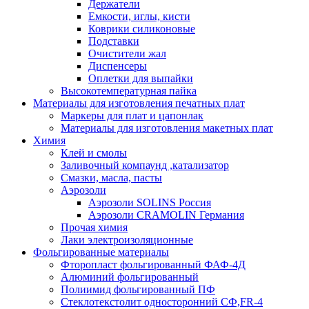
Держатели
Емкости, иглы, кисти
Коврики силиконовые
Подставки
Очистители жал
Диспенсеры
Оплетки для выпайки
Высокотемпературная пайка
Материалы для изготовления печатных плат
Маркеры для плат и цапонлак
Материалы для изготовления макетных плат
Химия
Клей и смолы
Заливочный компаунд ,катализатор
Смазки, масла, пасты
Аэрозоли
Аэрозоли SOLINS Россия
Аэрозоли CRAMOLIN Германия
Прочая химия
Лаки электроизоляционные
Фольгированные материалы
Фторопласт фольгированный ФАФ-4Д
Алюминий фольгированный
Полиимид фольгированный ПФ
Стеклотекстолит односторонний CФ,FR-4