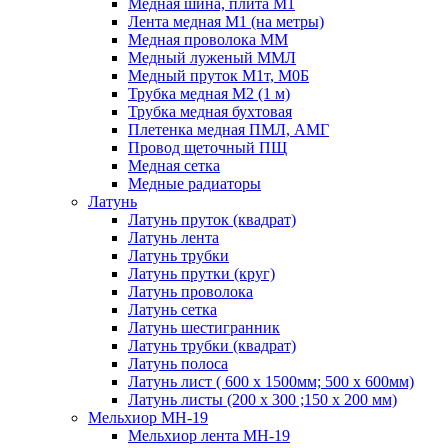
Медная шина, плита М1
Лента медная М1 (на метры)
Медная проволока ММ
Медный луженый ММЛ
Медный пруток М1т, М0Б
Трубка медная М2 (1 м)
Трубка медная бухтовая
Плетенка медная ПМЛ, АМГ
Провод щеточный ПЩ
Медная сетка
Медные радиаторы
Латунь
Латунь пруток (квадрат)
Латунь лента
Латунь трубки
Латунь прутки (круг)
Латунь проволока
Латунь сетка
Латунь шестигранник
Латунь трубки (квадрат)
Латунь полоса
Латунь лист ( 600 х 1500мм; 500 х 600мм)
Латунь листы (200 х 300 ;150 х 200 мм)
Мельхиор МН-19
Мельхиор лента МН-19