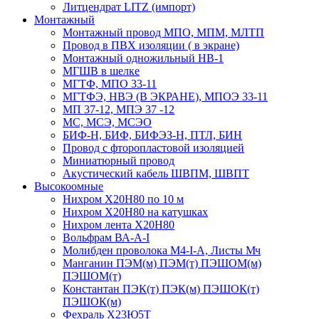
Литцендрат LITZ (импорт)
Монтажный
Монтажный провод МПО, МПМ, МЛТП
Провод в ПВХ изоляции ( в экране)
Монтажный одножильный HB-1
МГШВ в шелке
МГТФ, МПО 33-11
МГТФЭ, НВЭ (В ЭКРАНЕ), МПОЭ 33-11
МП 37-12, МПЭ 37 -12
МС, МСЭ, МСЭО
БИФ-Н, БИФ, БИФЭЗ-Н, ПТЛ, БИН
Провод с фторопластовой изоляцией
Миниатюрный провод
Акустический кабель ШВПМ, ШВПТ
Высокоомные
Нихром Х20Н80 по 10 м
Нихром Х20Н80 на катушках
Нихром лента Х20Н80
Вольфрам ВА-А-I
Молибден проволока М4-I-А, Листы Мч
Манганин ПЭМ(м) ПЭМ(т) ПЭШОМ(м)
ПЭШОМ(т)
Константан ПЭК(т) ПЭК(м) ПЭШОК(т)
ПЭШОК(м)
Фехраль Х23Ю5Т