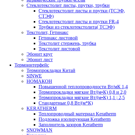
Cтеклотекстолит листы, прутки, трубки
Стеклотекстолит листы и прутки (ТСЭФ,
СТЭФ)
Стеклотекстолит листы и прутки FR-4
Трубки из стеклотекстолита( ТСЭФ)
Текстолит, Гетинакс
Гетинакс листовой
Текстолит стержень, трубка
Текстолит листовой
Эбонит круг
Эбонит лист
Термоинтерфейс
Термопрокладки Китай
SINWE
НОМАКОН
Повышенной теплопроводности Вт/мК 1,4
Термопрокладки мягкие Вт/(м•К) 0,8 и 2,0
Термопрокладки мягкие Вт/(м•К) 1,1 ; 2,5
Стандартные 0,8 Вт/(м*К)
KERATHERM
Теплопроводный материал Keratherm
Подложка изолирующая Keratherm
Заполнитель зазоров Keratherm
SNOWMAN