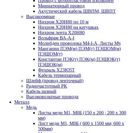
Провод с фторопластовой изоляцией
Миниатюрный провод
Акустический кабель ШВПМ, ШВПТ
Высокоомные
Нихром Х20Н80 по 10 м
Нихром Х20Н80 на катушках
Нихром лента Х20Н80
Вольфрам ВА-А-I
Молибден проволока М4-I-А, Листы Мч
Манганин ПЭМ(м) ПЭМ(т) ПЭШОМ(м)
ПЭШОМ(т)
Константан ПЭК(т) ПЭК(м) ПЭШОК(т)
ПЭШОК(м)
Фехраль Х23Ю5Т
Кабель термопарный
Шлейф (провод ленточный)
Радиочастотный РК
Кабель разный
Высоковольтные провода
Металл
Медь
Листы меди М1, М0Б (150 х 200 ; 200 х 300
мм)
Лист меди М1, М0Б ( 600 х 1500 мм; 600 х
500мм)