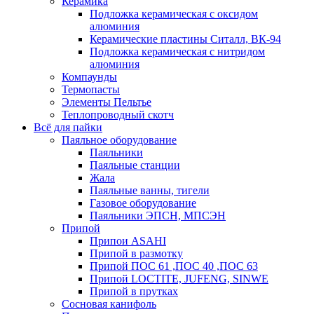
Керамика
Подложка керамическая с оксидом
алюминия
Керамические пластины Ситалл, ВК-94
Подложка керамическая с нитридом
алюминия
Компаунды
Термопасты
Элементы Пельтье
Теплопроводный скотч
Всё для пайки
Паяльное оборудование
Паяльники
Паяльные станции
Жала
Паяльные ванны, тигели
Газовое оборудование
Паяльники ЭПСН, МПСЭН
Припой
Припои ASAHI
Припой в размотку
Припой ПОС 61 ,ПОС 40 ,ПОС 63
Припой LOCTITE, JUFENG, SINWE
Припой в прутках
Сосновая канифоль