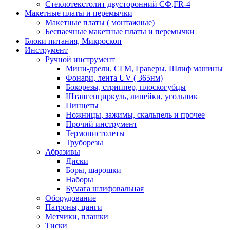
Стеклотекстолит двусторонний СФ,FR-4
Макетные платы и перемычки
Макетные платы ( монтажные)
Беспаечные макетные платы и перемычки
Блоки питания, Микроскоп
Инструмент
Ручной инструмент
Мини-дрели, СГМ, Граверы, Шлиф машины
Фонари, лента UV ( 365нм)
Бокорезы, cтриппер, плоскогубцы
Штангенциркуль, линейки, угольник
Пинцеты
Ножницы, зажимы, скальпель и прочее
Прочий инструмент
Термопистолеты
Труборезы
Абразивы
Диски
Боры, шарошки
Наборы
Бумага шлифовальная
Оборудование
Патроны, цанги
Метчики, плашки
Тиски