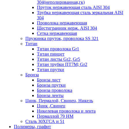
304(неполированная,гк)
Пруток нержавеющая сталь AISI 304
Трубка нержавеющая сталь зеркальная AISI
304
Проволока нержавеющая
Шестигранник нерж. AISI 304
Сетка нержавеющая
Пружинка пруток, проволока SS 321
Титан
Титан проволока Gr1
Титан пинцет
Титан листы Gr2, Gr5
Титан трубки ПТ7М; Gr2
Титан прутки
Бронза
Бронза лист
Бронза прутки
Бронза проволока
Бронза ленты
Цинк, Пермалой, Свинец, Никель
Цинк ,Свинец
Никелевая проволока и лента
Пермаллой 79 НМ
Сталь 30ХГСА и 51
Полимеры, графит