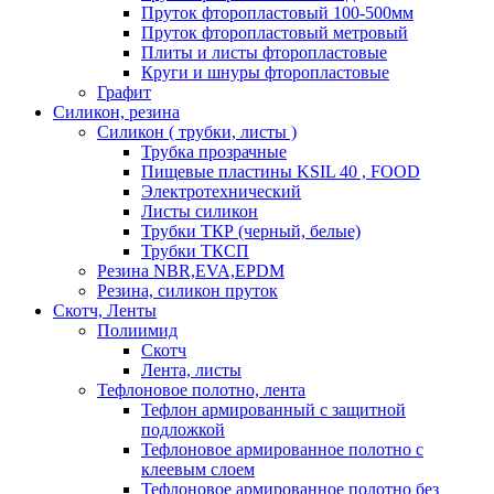
Пруток фторопластовый 100-500мм
Пруток фторопластовый метровый
Плиты и листы фторопластовые
Круги и шнуры фторопластовые
Графит
Силикон, резина
Силикон ( трубки, листы )
Трубка прозрачные
Пищевые пластины KSIL 40 , FOOD
Электротехнический
Листы силикон
Трубки ТКР (черный, белые)
Трубки ТКСП
Резина NBR,EVA,EPDM
Резина, силикон пруток
Скотч, Ленты
Полиимид
Скотч
Лента, листы
Тефлоновое полотно, лента
Тефлон армированный с защитной
подложкой
Тефлоновое армированное полотно с
клеевым слоем
Тефлоновое армированное полотно без