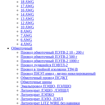
18 AWG
17 AWG
16 AWG
14 AWG
13 AWG
12 AWG
10 AWG
8 AWG
7 AWG
6 AWG
4 AWG
Обмоточный
Провод обмоточный ПЭТВ-2 10 - 200 г
Провод обмоточный ПЭТВ-2 500 г
Провод обмоточный ПЭТВ-2 1000 г
Провод лудящийся ПЭВТЛ-2
Провод в тройной изоляции TIW-B
Провод ПНЭТ-имид - медно никелированный
Обмоточный провод ПСДКТ
Обмоточные шины
Эмальпровод ПЭШО, ПЭЛШО
Литцендрат ЛЭШО, ЛЭПШД
Литцендрат ЛЭПКО
Литцендрат ЛЭЛО, ЛЭЛД
Литцендрат LITZ WIRE без навивки