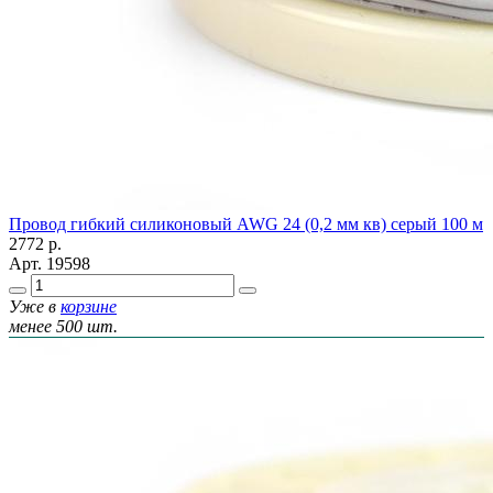
Провод гибкий силиконовый AWG 24 (0,2 мм кв) серый 100 м
2772
р.
Арт.
19598
Уже в
корзине
менее 500 шт.