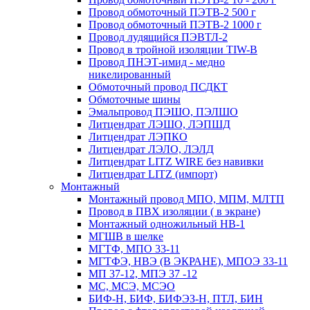
Провод обмоточный ПЭТВ-2 500 г
Провод обмоточный ПЭТВ-2 1000 г
Провод лудящийся ПЭВТЛ-2
Провод в тройной изоляции TIW-B
Провод ПНЭТ-имид - медно
никелированный
Обмоточный провод ПСДКТ
Обмоточные шины
Эмальпровод ПЭШО, ПЭЛШО
Литцендрат ЛЭШО, ЛЭПШД
Литцендрат ЛЭПКО
Литцендрат ЛЭЛО, ЛЭЛД
Литцендрат LITZ WIRE без навивки
Литцендрат LITZ (импорт)
Монтажный
Монтажный провод МПО, МПМ, МЛТП
Провод в ПВХ изоляции ( в экране)
Монтажный одножильный HB-1
МГШВ в шелке
МГТФ, МПО 33-11
МГТФЭ, НВЭ (В ЭКРАНЕ), МПОЭ 33-11
МП 37-12, МПЭ 37 -12
МС, МСЭ, МСЭО
БИФ-Н, БИФ, БИФЭЗ-Н, ПТЛ, БИН