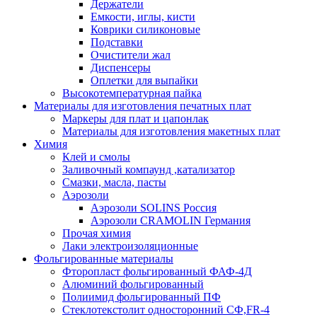
Держатели
Емкости, иглы, кисти
Коврики силиконовые
Подставки
Очистители жал
Диспенсеры
Оплетки для выпайки
Высокотемпературная пайка
Материалы для изготовления печатных плат
Маркеры для плат и цапонлак
Материалы для изготовления макетных плат
Химия
Клей и смолы
Заливочный компаунд ,катализатор
Смазки, масла, пасты
Аэрозоли
Аэрозоли SOLINS Россия
Аэрозоли CRAMOLIN Германия
Прочая химия
Лаки электроизоляционные
Фольгированные материалы
Фторопласт фольгированный ФАФ-4Д
Алюминий фольгированный
Полиимид фольгированный ПФ
Стеклотекстолит односторонний CФ,FR-4