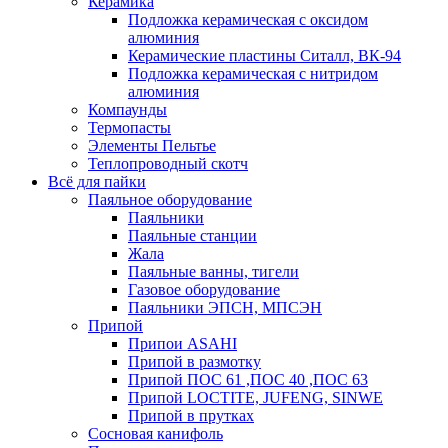
Керамика
Подложка керамическая с оксидом
алюминия
Керамические пластины Ситалл, ВК-94
Подложка керамическая с нитридом
алюминия
Компаунды
Термопасты
Элементы Пельтье
Теплопроводный скотч
Всё для пайки
Паяльное оборудование
Паяльники
Паяльные станции
Жала
Паяльные ванны, тигели
Газовое оборудование
Паяльники ЭПСН, МПСЭН
Припой
Припои ASAHI
Припой в размотку
Припой ПОС 61 ,ПОС 40 ,ПОС 63
Припой LOCTITE, JUFENG, SINWE
Припой в прутках
Сосновая канифоль