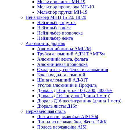
Мельхиор листы МН-19
Мельхиор проволока МН-19
Мельхиор прутки МН-19
Нейзильбер МНЦ 15-20, 18-20
Нейзильбер пруток
Нейзильбер лист
Нейзильбер проволока
Нейзильбер лента
Алюминий, дюраль
Алюминий листы АМГ2М
Трубка алюминий АД31Т,АМГ5м
Алюминий лента, фольга
Алюминиевая проволока
Охладитель, гребенка из алюминия
Бокс квадрат алюминий
Шина алюминий АД-31Т
Уголок алюминий и Профиль
Дюраль Д16 пруток 100 ; 200 ; 400 мм
Дюраль Д16Т пруток (Длина 1 метр)
Дюраль Д16 шестигранник (длина 1 метр)
Дюраль листы Д16т
Нержавеющая сталь
Лента из нержавейки AISI 304
Листы из нержавейки, Жесть ЭЖК
Полоса нержавейка АISI