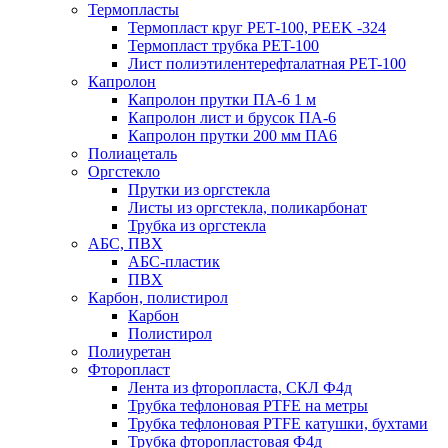
Термопласты
Термопласт круг PET-100, PEEK -324
Термопласт трубка PET-100
Лист полиэтилентерефталатная PET-100
Капролон
Капролон прутки ПА-6 1 м
Капролон лист и брусок ПА-6
Капролон прутки 200 мм ПА6
Полиацеталь
Оргстекло
Прутки из оргстекла
Листы из оргстекла, поликарбонат
Трубка из оргстекла
АБС, ПВХ
АБС-пластик
ПВХ
Карбон, полистирол
Карбон
Полистирол
Полиуретан
Фторопласт
Лента из фторопласта, СКЛ Ф4д
Трубка тефлоновая PTFE на метры
Трубка тефлоновая PTFE катушки, бухтами
Трубка фторопластовая Ф4д