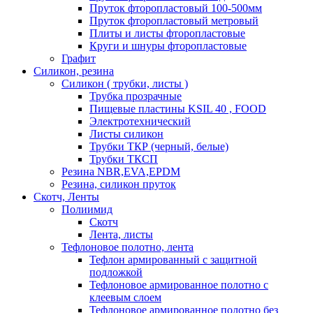
Пруток фторопластовый 100-500мм
Пруток фторопластовый метровый
Плиты и листы фторопластовые
Круги и шнуры фторопластовые
Графит
Силикон, резина
Силикон ( трубки, листы )
Трубка прозрачные
Пищевые пластины KSIL 40 , FOOD
Электротехнический
Листы силикон
Трубки ТКР (черный, белые)
Трубки ТКСП
Резина NBR,EVA,EPDM
Резина, силикон пруток
Скотч, Ленты
Полиимид
Скотч
Лента, листы
Тефлоновое полотно, лента
Тефлон армированный с защитной
подложкой
Тефлоновое армированное полотно с
клеевым слоем
Тефлоновое армированное полотно без