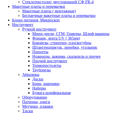
Стеклотекстолит двусторонний СФ,FR-4
Макетные платы и перемычки
Макетные платы ( монтажные)
Беспаечные макетные платы и перемычки
Блоки питания, Микроскоп
Инструмент
Ручной инструмент
Мини-дрели, СГМ, Граверы, Шлиф машины
Фонари, лента UV ( 365нм)
Бокорезы, cтриппер, плоскогубцы
Штангенциркуль, линейки, угольник
Пинцеты
Ножницы, зажимы, скальпель и прочее
Прочий инструмент
Термопистолеты
Труборезы
Абразивы
Диски
Боры, шарошки
Наборы
Бумага шлифовальная
Оборудование
Патроны, цанги
Метчики, плашки
Тиски