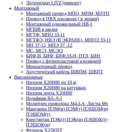
Литцендрат LITZ (импорт)
Монтажный
Монтажный провод МПО, МПМ, МЛТП
Провод в ПВХ изоляции ( в экране)
Монтажный одножильный HB-1
МГШВ в шелке
МГТФ, МПО 33-11
МГТФЭ, НВЭ (В ЭКРАНЕ), МПОЭ 33-11
МП 37-12, МПЭ 37 -12
МС, МСЭ, МСЭО
БИФ-Н, БИФ, БИФЭЗ-Н, ПТЛ, БИН
Провод с фторопластовой изоляцией
Миниатюрный провод
Акустический кабель ШВПМ, ШВПТ
Высокоомные
Нихром Х20Н80 по 10 м
Нихром Х20Н80 на катушках
Нихром лента Х20Н80
Вольфрам ВА-А-I
Молибден проволока М4-I-А, Листы Мч
Манганин ПЭМ(м) ПЭМ(т) ПЭШОМ(м)
ПЭШОМ(т)
Константан ПЭК(т) ПЭК(м) ПЭШОК(т)
ПЭШОК(м)
Фехраль Х23Ю5Т