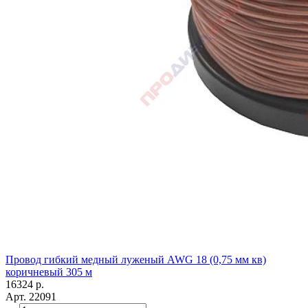
Провод гибкий медный луженый AWG 18 (0,75 мм кв)
коричневый 305 м
16324
р.
Арт.
22091