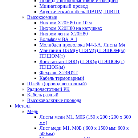
Провод с фторопластовой изоляцией
Миниатюрный провод
Акустический кабель ШВПМ, ШВПТ
Высокоомные
Нихром Х20Н80 по 10 м
Нихром Х20Н80 на катушках
Нихром лента Х20Н80
Вольфрам ВА-А-I
Молибден проволока М4-I-А, Листы Мч
Манганин ПЭМ(м) ПЭМ(т) ПЭШОМ(м)
ПЭШОМ(т)
Константан ПЭК(т) ПЭК(м) ПЭШОК(т)
ПЭШОК(м)
Фехраль Х23Ю5Т
Кабель термопарный
Шлейф (провод ленточный)
Радиочастотный РК
Кабель разный
Высоковольтные провода
Металл
Медь
Листы меди М1, М0Б (150 х 200 ; 200 х 300
мм)
Лист меди М1, М0Б ( 600 х 1500 мм; 600 х
500мм)