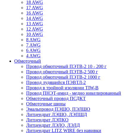
18 AWG
17 AWG
16 AWG
14 AWG
13 AWG
12 AWG
10 AWG
8 AWG
7 AWG
6 AWG
4 AWG
Обмоточный
Провод обмоточный ПЭТВ-2 10 - 200 г
Провод обмоточный ПЭТВ-2 500 г
Провод обмоточный ПЭТВ-2 1000 г
Провод лудящийся ПЭВТЛ-2
Провод в тройной изоляции TIW-B
Провод ПНЭТ-имид - медно никелированный
Обмоточный провод ПСДКТ
Обмоточные шины
Эмальпровод ПЭШО, ПЭЛШО
Литцендрат ЛЭШО, ЛЭПШД
Литцендрат ЛЭПКО
Литцендрат ЛЭЛО, ЛЭЛД
Литцендрат LITZ WIRE без навивки