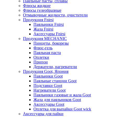
Паяльные пасты, сплавы
Флюсы жидкие
Флюсы гелеобразные
Отмывочные жидкости, очистители
Продукция Fnirsi
Паяльники Fnirsi
Жала Fnirsi
Аксессуары Fnirsi
Продукция MECHANIC
Пинцеты, бокорезы
Флюс-гель
Паяльная паста
Оплетки
Припои
Держатели, нагреватели
Продукция Goot, Япония
Паяльники Goot
Паяльные станции Goot
Подставки Goot
Нагреватели Goot
Паяльники газовые и жала Goot
Жала для паяльников Goot
Аксессуары Goot
Оплетка для выпайки Goot wick
Аксессуары для пайки