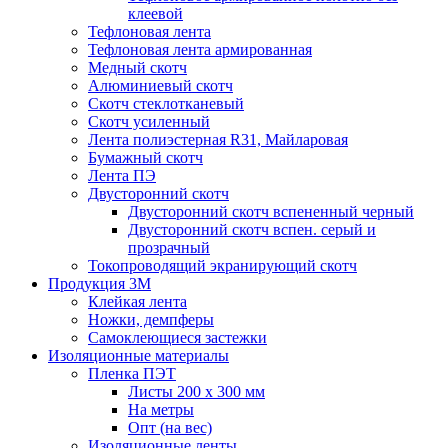
клеевой
Тефлоновая лента
Тефлоновая лента армированная
Медный скотч
Алюминиевый скотч
Скотч стеклотканевый
Скотч усиленный
Лента полиэстерная R31, Майларовая
Бумажный скотч
Лента ПЭ
Двусторонний скотч
Двусторонний скотч вспененный черный
Двусторонний скотч вспен. серый и
прозрачный
Токопроводящий экранирующий скотч
Продукция 3M
Клейкая лента
Ножки, демпферы
Самоклеющиеся застежки
Изоляционные материалы
Пленка ПЭТ
Листы 200 х 300 мм
На метры
Опт (на вес)
Изоляционные ленты