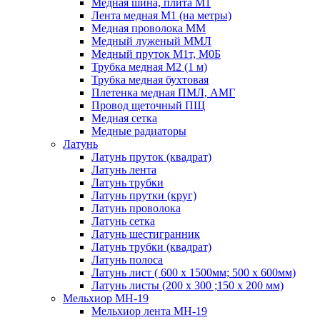
Медная шина, плита М1
Лента медная М1 (на метры)
Медная проволока ММ
Медный луженый ММЛ
Медный пруток М1т, М0Б
Трубка медная М2 (1 м)
Трубка медная бухтовая
Плетенка медная ПМЛ, АМГ
Провод щеточный ПЩ
Медная сетка
Медные радиаторы
Латунь
Латунь пруток (квадрат)
Латунь лента
Латунь трубки
Латунь прутки (круг)
Латунь проволока
Латунь сетка
Латунь шестигранник
Латунь трубки (квадрат)
Латунь полоса
Латунь лист ( 600 х 1500мм; 500 х 600мм)
Латунь листы (200 х 300 ;150 х 200 мм)
Мельхиор МН-19
Мельхиор лента МН-19