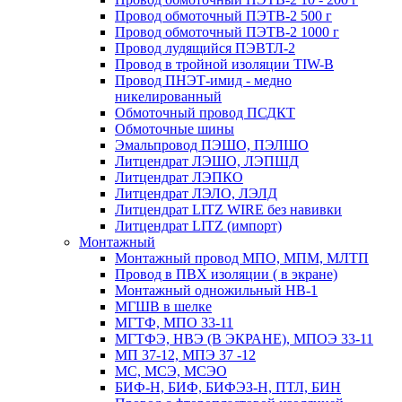
Провод обмоточный ПЭТВ-2 500 г
Провод обмоточный ПЭТВ-2 1000 г
Провод лудящийся ПЭВТЛ-2
Провод в тройной изоляции TIW-B
Провод ПНЭТ-имид - медно
никелированный
Обмоточный провод ПСДКТ
Обмоточные шины
Эмальпровод ПЭШО, ПЭЛШО
Литцендрат ЛЭШО, ЛЭПШД
Литцендрат ЛЭПКО
Литцендрат ЛЭЛО, ЛЭЛД
Литцендрат LITZ WIRE без навивки
Литцендрат LITZ (импорт)
Монтажный
Монтажный провод МПО, МПМ, МЛТП
Провод в ПВХ изоляции ( в экране)
Монтажный одножильный HB-1
МГШВ в шелке
МГТФ, МПО 33-11
МГТФЭ, НВЭ (В ЭКРАНЕ), МПОЭ 33-11
МП 37-12, МПЭ 37 -12
МС, МСЭ, МСЭО
БИФ-Н, БИФ, БИФЭЗ-Н, ПТЛ, БИН