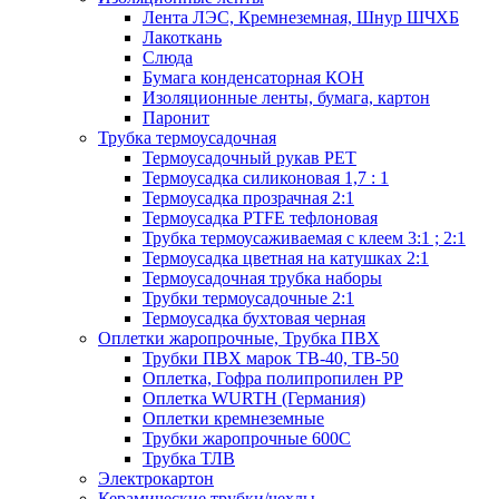
Лента ЛЭС, Кремнеземная, Шнур ШЧХБ
Лакоткань
Слюда
Бумага конденсаторная КОН
Изоляционные ленты, бумага, картон
Паронит
Трубка термоусадочная
Термоусадочный рукав PET
Термоусадка силиконовая 1,7 : 1
Термоусадка прозрачная 2:1
Термоусадка PTFE тефлоновая
Трубка термоусаживаемая с клеем 3:1 ; 2:1
Термоусадка цветная на катушках 2:1
Термоусадочная трубка наборы
Трубки термоусадочные 2:1
Термоусадка бухтовая черная
Оплетки жаропрочные, Трубка ПВХ
Трубки ПВХ марок ТВ-40, ТВ-50
Оплетка, Гофра полипропилен PP
Оплетка WURTH (Германия)
Оплетки кремнеземные
Трубки жаропрочные 600С
Трубка ТЛВ
Электрокартон
Керамические трубки/чехлы