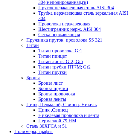
304(неполированная,гк)
Пруток нержавеющая сталь AISI 304
Трубка нержавеющая сталь зеркальная AISI
304
Проволока нержавеющая
Шестигранник нерж. AISI 304
Сетка нержавеющая
Пружинка пруток, проволока SS 321
Титан
Титан проволока Gr1
Титан пинцет
Титан листы Gr2, Gr5
Титан трубки ПТ7М; Gr2
Титан прутки
Бронза
Бронза лист
Бронза прутки
Бронза проволока
Бронза ленты
Цинк, Пермалой, Свинец, Никель
Цинк ,Свинец
Никелевая проволока и лента
Пермаллой 79 НМ
Сталь 30ХГСА и 51
Полимеры, графит