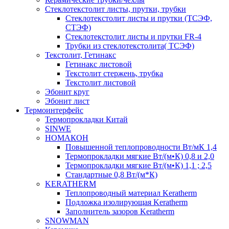
Cтеклотекстолит листы, прутки, трубки
Стеклотекстолит листы и прутки (ТСЭФ,
СТЭФ)
Стеклотекстолит листы и прутки FR-4
Трубки из стеклотекстолита( ТСЭФ)
Текстолит, Гетинакс
Гетинакс листовой
Текстолит стержень, трубка
Текстолит листовой
Эбонит круг
Эбонит лист
Термоинтерфейс
Термопрокладки Китай
SINWE
НОМАКОН
Повышенной теплопроводности Вт/мК 1,4
Термопрокладки мягкие Вт/(м•К) 0,8 и 2,0
Термопрокладки мягкие Вт/(м•К) 1,1 ; 2,5
Стандартные 0,8 Вт/(м*К)
KERATHERM
Теплопроводный материал Keratherm
Подложка изолирующая Keratherm
Заполнитель зазоров Keratherm
SNOWMAN