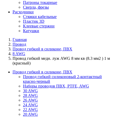
Патроны токарные
Сверла, фрезы
Расходники
Стяжки кабельные
Пластик 3D
Клеевые стержни
Катушки
Главная
Провод
Провод гибкий в силиконе, ПВХ
8 AWG
Провод гибкий медн. луж AWG 8 мм кв (8.3 мм2 ) 1 м
(красный)
Провод гибкий в силиконе, ПВХ
Провод гибкий силиконовый 2-контактный
красно-черный
Наборы проводов ПВХ, PTFE, AWG
30 AWG
28 AWG
26 AWG
24 AWG
22 AWG
20 AWG