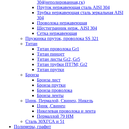
304(неполированная,гк)
Пруток нержавеющая сталь AISI 304
Трубка нержавеющая сталь зеркальная AISI
304
Проволока нержавеющая
Шестигранник нерж. AISI 304
Сетка нержавеющая
Пружинка пруток, проволока SS 321
Титан
Титан проволока Gr1
Титан пинцет
Титан листы Gr2, Gr5
Титан трубки ПТ7М; Gr2
Титан прутки
Бронза
Бронза лист
Бронза прутки
Бронза проволока
Бронза ленты
Цинк, Пермалой, Свинец, Никель
Цинк ,Свинец
Никелевая проволока и лента
Пермаллой 79 НМ
Сталь 30ХГСА и 51
Полимеры, графит