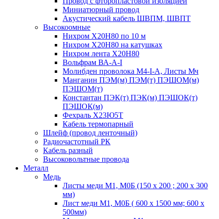
Провод с фторопластовой изоляцией
Миниатюрный провод
Акустический кабель ШВПМ, ШВПТ
Высокоомные
Нихром Х20Н80 по 10 м
Нихром Х20Н80 на катушках
Нихром лента Х20Н80
Вольфрам ВА-А-I
Молибден проволока М4-I-А, Листы Мч
Манганин ПЭМ(м) ПЭМ(т) ПЭШОМ(м)
ПЭШОМ(т)
Константан ПЭК(т) ПЭК(м) ПЭШОК(т)
ПЭШОК(м)
Фехраль Х23Ю5Т
Кабель термопарный
Шлейф (провод ленточный)
Радиочастотный РК
Кабель разный
Высоковольтные провода
Металл
Медь
Листы меди М1, М0Б (150 х 200 ; 200 х 300
мм)
Лист меди М1, М0Б ( 600 х 1500 мм; 600 х
500мм)