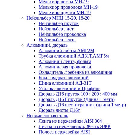
Мельхиор листы МН-19
Мельхиор проволока МН-19
Мельхиор прутки МН-19
Нейзильбер МНЦ 15-20, 18-20
Нейзильбер пруток
Нейзильбер лист
Нейзильбер проволока
Нейзильбер лента
Алюминий, дюраль
Алюминий листы АМГ2М
Трубка алюминий АД31Т,АМГ5м
Алюминий лента, фольга
Алюминиевая проволока
Охладитель ,гребенка из алюминия
Бокс квадрат алюминий
Шина алюминий АД-31Т
Уголок алюминий и Профиль
Дюраль Д16 пруток 100 ; 200 ; 400 мм
Дюраль Д16Т пруток (Длина 1 метр)
Дюраль Д16 шестигранник (длина 1 метр)
Дюраль листы Д16т
Нержавеющая сталь
Лента из нержавейки AISI 304
Листы из нержавейки, Жесть ЭЖК
Полоса нержавейка АISI