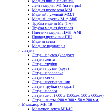
Медная шина, плита М1
Лента медная М1 (на метры)
Медная проволока ММ
Медный луженый ММЛ
Медный пруток М1т, М0Б
Трубка медная М2 (1 м)
Трубка медная бухтовая
Плетенка медная ПМЛ, АМГ
Провод щеточный ПЩ
Медная сетка
Медные радиаторы
Латунь
Латунь пруток (квадрат)
Латунь лента
Латунь трубки
Латунь прутки (круг)
Латунь проволока
Латунь сетка
Латунь шестигранник
Латунь трубки (квадрат)
Латунь полоса
Латунь лист ( 600 х 1500мм; 500 х 600мм)
Латунь листы (200 х 300 ;150 х 200 мм)
Мельхиор МН-19
Мельхиор лента МН-19