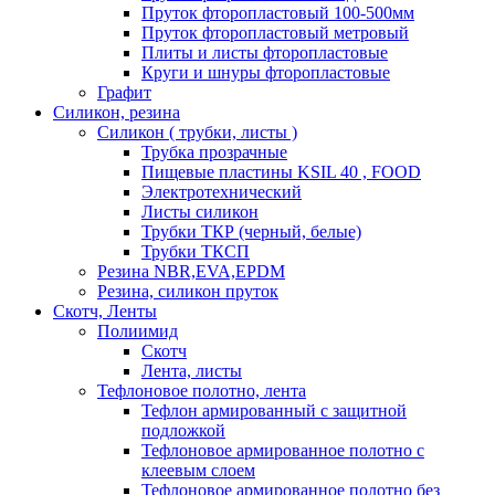
Пруток фторопластовый 100-500мм
Пруток фторопластовый метровый
Плиты и листы фторопластовые
Круги и шнуры фторопластовые
Графит
Силикон, резина
Силикон ( трубки, листы )
Трубка прозрачные
Пищевые пластины KSIL 40 , FOOD
Электротехнический
Листы силикон
Трубки ТКР (черный, белые)
Трубки ТКСП
Резина NBR,EVA,EPDM
Резина, силикон пруток
Скотч, Ленты
Полиимид
Скотч
Лента, листы
Тефлоновое полотно, лента
Тефлон армированный с защитной
подложкой
Тефлоновое армированное полотно с
клеевым слоем
Тефлоновое армированное полотно без