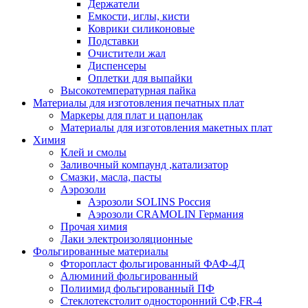
Держатели
Емкости, иглы, кисти
Коврики силиконовые
Подставки
Очистители жал
Диспенсеры
Оплетки для выпайки
Высокотемпературная пайка
Материалы для изготовления печатных плат
Маркеры для плат и цапонлак
Материалы для изготовления макетных плат
Химия
Клей и смолы
Заливочный компаунд ,катализатор
Смазки, масла, пасты
Аэрозоли
Аэрозоли SOLINS Россия
Аэрозоли CRAMOLIN Германия
Прочая химия
Лаки электроизоляционные
Фольгированные материалы
Фторопласт фольгированный ФАФ-4Д
Алюминий фольгированный
Полиимид фольгированный ПФ
Стеклотекстолит односторонний CФ,FR-4