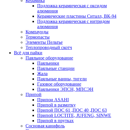
Керамика
Подложка керамическая с оксидом
алюминия
Керамические пластины Ситалл, ВК-94
Подложка керамическая с нитридом
алюминия
Компаунды
Термопасты
Элементы Пельтье
Теплопроводный скотч
Всё для пайки
Паяльное оборудование
Паяльники
Паяльные станции
Жала
Паяльные ванны, тигели
Газовое оборудование
Паяльники ЭПСН, МПСЭН
Припой
Припои ASAHI
Припой в размотку
Припой ПОС 61 ,ПОС 40 ,ПОС 63
Припой LOCTITE, JUFENG, SINWE
Припой в прутках
Сосновая канифоль