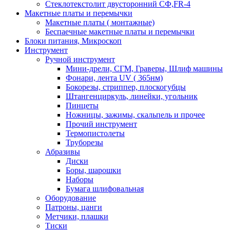
Стеклотекстолит двусторонний СФ,FR-4
Макетные платы и перемычки
Макетные платы ( монтажные)
Беспаечные макетные платы и перемычки
Блоки питания, Микроскоп
Инструмент
Ручной инструмент
Мини-дрели, СГМ, Граверы, Шлиф машины
Фонари, лента UV ( 365нм)
Бокорезы, cтриппер, плоскогубцы
Штангенциркуль, линейки, угольник
Пинцеты
Ножницы, зажимы, скальпель и прочее
Прочий инструмент
Термопистолеты
Труборезы
Абразивы
Диски
Боры, шарошки
Наборы
Бумага шлифовальная
Оборудование
Патроны, цанги
Метчики, плашки
Тиски