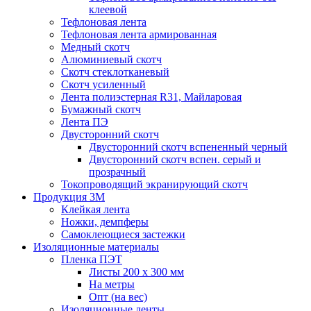
клеевой
Тефлоновая лента
Тефлоновая лента армированная
Медный скотч
Алюминиевый скотч
Скотч стеклотканевый
Скотч усиленный
Лента полиэстерная R31, Майларовая
Бумажный скотч
Лента ПЭ
Двусторонний скотч
Двусторонний скотч вспененный черный
Двусторонний скотч вспен. серый и
прозрачный
Токопроводящий экранирующий скотч
Продукция 3M
Клейкая лента
Ножки, демпферы
Самоклеющиеся застежки
Изоляционные материалы
Пленка ПЭТ
Листы 200 х 300 мм
На метры
Опт (на вес)
Изоляционные ленты