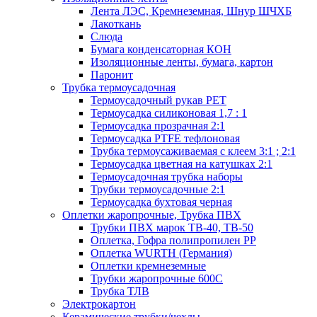
Лента ЛЭС, Кремнеземная, Шнур ШЧХБ
Лакоткань
Слюда
Бумага конденсаторная КОН
Изоляционные ленты, бумага, картон
Паронит
Трубка термоусадочная
Термоусадочный рукав PET
Термоусадка силиконовая 1,7 : 1
Термоусадка прозрачная 2:1
Термоусадка PTFE тефлоновая
Трубка термоусаживаемая с клеем 3:1 ; 2:1
Термоусадка цветная на катушках 2:1
Термоусадочная трубка наборы
Трубки термоусадочные 2:1
Термоусадка бухтовая черная
Оплетки жаропрочные, Трубка ПВХ
Трубки ПВХ марок ТВ-40, ТВ-50
Оплетка, Гофра полипропилен PP
Оплетка WURTH (Германия)
Оплетки кремнеземные
Трубки жаропрочные 600С
Трубка ТЛВ
Электрокартон
Керамические трубки/чехлы