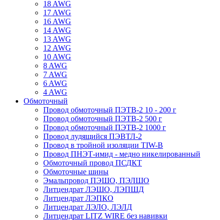
18 AWG
17 AWG
16 AWG
14 AWG
13 AWG
12 AWG
10 AWG
8 AWG
7 AWG
6 AWG
4 AWG
Обмоточный
Провод обмоточный ПЭТВ-2 10 - 200 г
Провод обмоточный ПЭТВ-2 500 г
Провод обмоточный ПЭТВ-2 1000 г
Провод лудящийся ПЭВТЛ-2
Провод в тройной изоляции TIW-B
Провод ПНЭТ-имид - медно никелированный
Обмоточный провод ПСДКТ
Обмоточные шины
Эмальпровод ПЭШО, ПЭЛШО
Литцендрат ЛЭШО, ЛЭПШД
Литцендрат ЛЭПКО
Литцендрат ЛЭЛО, ЛЭЛД
Литцендрат LITZ WIRE без навивки