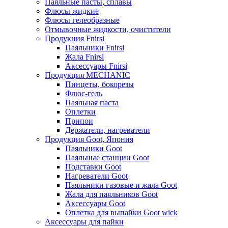
Паяльные пасты, сплавы
Флюсы жидкие
Флюсы гелеобразные
Отмывочные жидкости, очистители
Продукция Fnirsi
Паяльники Fnirsi
Жала Fnirsi
Аксессуары Fnirsi
Продукция MECHANIC
Пинцеты, бокорезы
Флюс-гель
Паяльная паста
Оплетки
Припои
Держатели, нагреватели
Продукция Goot, Япония
Паяльники Goot
Паяльные станции Goot
Подставки Goot
Нагреватели Goot
Паяльники газовые и жала Goot
Жала для паяльников Goot
Аксессуары Goot
Оплетка для выпайки Goot wick
Аксессуары для пайки