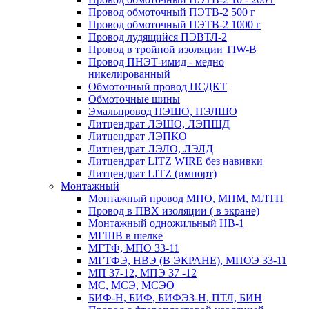
Провод обмоточный ПЭТВ-2 500 г
Провод обмоточный ПЭТВ-2 1000 г
Провод лудящийся ПЭВТЛ-2
Провод в тройной изоляции TIW-B
Провод ПНЭТ-имид - медно
никелированный
Обмоточный провод ПСДКТ
Обмоточные шины
Эмальпровод ПЭШО, ПЭЛШО
Литцендрат ЛЭШО, ЛЭПШД
Литцендрат ЛЭПКО
Литцендрат ЛЭЛО, ЛЭЛД
Литцендрат LITZ WIRE без навивки
Литцендрат LITZ (импорт)
Монтажный
Монтажный провод МПО, МПМ, МЛТП
Провод в ПВХ изоляции ( в экране)
Монтажный одножильный HB-1
МГШВ в шелке
МГТФ, МПО 33-11
МГТФЭ, НВЭ (В ЭКРАНЕ), МПОЭ 33-11
МП 37-12, МПЭ 37 -12
МС, МСЭ, МСЭО
БИФ-Н, БИФ, БИФЭЗ-Н, ПТЛ, БИН