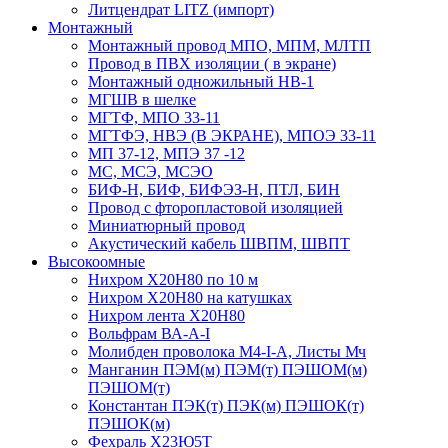
Литцендрат LITZ (импорт)
Монтажный
Монтажный провод МПО, МПМ, МЛТП
Провод в ПВХ изоляции ( в экране)
Монтажный одножильный HB-1
МГШВ в шелке
МГТФ, МПО 33-11
МГТФЭ, НВЭ (В ЭКРАНЕ), МПОЭ 33-11
МП 37-12, МПЭ 37 -12
МС, МСЭ, МСЭО
БИФ-Н, БИФ, БИФЭЗ-Н, ПТЛ, БИН
Провод с фторопластовой изоляцией
Миниатюрный провод
Акустический кабель ШВПМ, ШВПТ
Высокоомные
Нихром Х20Н80 по 10 м
Нихром Х20Н80 на катушках
Нихром лента Х20Н80
Вольфрам ВА-А-I
Молибден проволока М4-I-А, Листы Мч
Манганин ПЭМ(м) ПЭМ(т) ПЭШОМ(м)
ПЭШОМ(т)
Константан ПЭК(т) ПЭК(м) ПЭШОК(т)
ПЭШОК(м)
Фехраль Х23Ю5Т