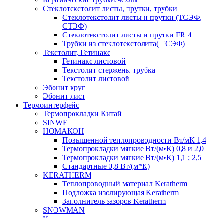
Cтеклотекстолит листы, прутки, трубки
Стеклотекстолит листы и прутки (ТСЭФ,
СТЭФ)
Стеклотекстолит листы и прутки FR-4
Трубки из стеклотекстолита( ТСЭФ)
Текстолит, Гетинакс
Гетинакс листовой
Текстолит стержень, трубка
Текстолит листовой
Эбонит круг
Эбонит лист
Термоинтерфейс
Термопрокладки Китай
SINWE
НОМАКОН
Повышенной теплопроводности Вт/мК 1,4
Термопрокладки мягкие Вт/(м•К) 0,8 и 2,0
Термопрокладки мягкие Вт/(м•К) 1,1 ; 2,5
Стандартные 0,8 Вт/(м*К)
KERATHERM
Теплопроводный материал Keratherm
Подложка изолирующая Keratherm
Заполнитель зазоров Keratherm
SNOWMAN