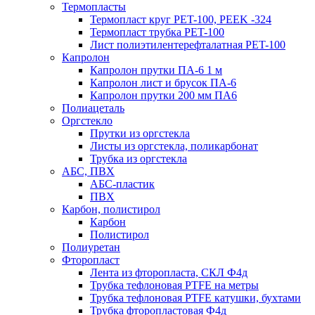
Термопласты
Термопласт круг PET-100, PEEK -324
Термопласт трубка PET-100
Лист полиэтилентерефталатная PET-100
Капролон
Капролон прутки ПА-6 1 м
Капролон лист и брусок ПА-6
Капролон прутки 200 мм ПА6
Полиацеталь
Оргстекло
Прутки из оргстекла
Листы из оргстекла, поликарбонат
Трубка из оргстекла
АБС, ПВХ
АБС-пластик
ПВХ
Карбон, полистирол
Карбон
Полистирол
Полиуретан
Фторопласт
Лента из фторопласта, СКЛ Ф4д
Трубка тефлоновая PTFE на метры
Трубка тефлоновая PTFE катушки, бухтами
Трубка фторопластовая Ф4д