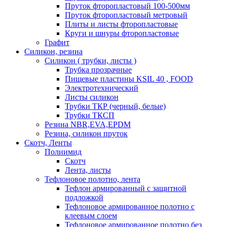
Пруток фторопластовый 100-500мм
Пруток фторопластовый метровый
Плиты и листы фторопластовые
Круги и шнуры фторопластовые
Графит
Силикон, резина
Силикон ( трубки, листы )
Трубка прозрачные
Пищевые пластины KSIL 40 , FOOD
Электротехнический
Листы силикон
Трубки ТКР (черный, белые)
Трубки ТКСП
Резина NBR,EVA,EPDM
Резина, силикон пруток
Скотч, Ленты
Полиимид
Скотч
Лента, листы
Тефлоновое полотно, лента
Тефлон армированный с защитной
подложкой
Тефлоновое армированное полотно с
клеевым слоем
Тефлоновое армированное полотно без