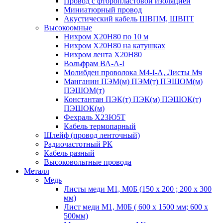
Провод с фторопластовой изоляцией
Миниатюрный провод
Акустический кабель ШВПМ, ШВПТ
Высокоомные
Нихром Х20Н80 по 10 м
Нихром Х20Н80 на катушках
Нихром лента Х20Н80
Вольфрам ВА-А-I
Молибден проволока М4-I-А, Листы Мч
Манганин ПЭМ(м) ПЭМ(т) ПЭШОМ(м)
ПЭШОМ(т)
Константан ПЭК(т) ПЭК(м) ПЭШОК(т)
ПЭШОК(м)
Фехраль Х23Ю5Т
Кабель термопарный
Шлейф (провод ленточный)
Радиочастотный РК
Кабель разный
Высоковольтные провода
Металл
Медь
Листы меди М1, М0Б (150 х 200 ; 200 х 300
мм)
Лист меди М1, М0Б ( 600 х 1500 мм; 600 х
500мм)