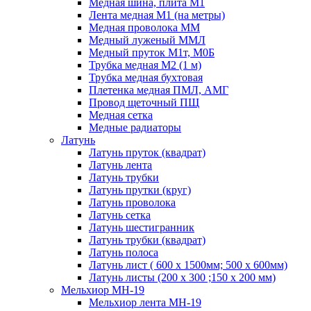
Медная шина, плита М1
Лента медная М1 (на метры)
Медная проволока ММ
Медный луженый ММЛ
Медный пруток М1т, М0Б
Трубка медная М2 (1 м)
Трубка медная бухтовая
Плетенка медная ПМЛ, АМГ
Провод щеточный ПЩ
Медная сетка
Медные радиаторы
Латунь
Латунь пруток (квадрат)
Латунь лента
Латунь трубки
Латунь прутки (круг)
Латунь проволока
Латунь сетка
Латунь шестигранник
Латунь трубки (квадрат)
Латунь полоса
Латунь лист ( 600 х 1500мм; 500 х 600мм)
Латунь листы (200 х 300 ;150 х 200 мм)
Мельхиор МН-19
Мельхиор лента МН-19