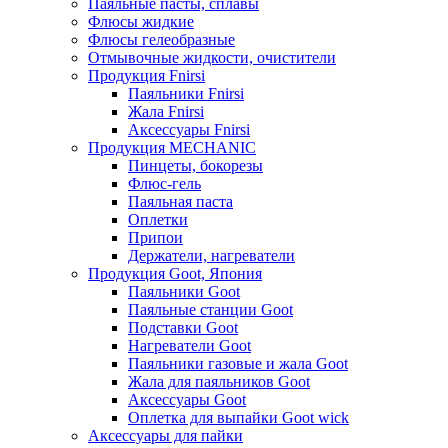
Паяльные пасты, сплавы
Флюсы жидкие
Флюсы гелеобразные
Отмывочные жидкости, очистители
Продукция Fnirsi
Паяльники Fnirsi
Жала Fnirsi
Аксессуары Fnirsi
Продукция MECHANIC
Пинцеты, бокорезы
Флюс-гель
Паяльная паста
Оплетки
Припои
Держатели, нагреватели
Продукция Goot, Япония
Паяльники Goot
Паяльные станции Goot
Подставки Goot
Нагреватели Goot
Паяльники газовые и жала Goot
Жала для паяльников Goot
Аксессуары Goot
Оплетка для выпайки Goot wick
Аксессуары для пайки