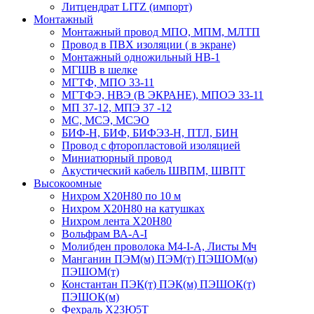
Литцендрат LITZ (импорт)
Монтажный
Монтажный провод МПО, МПМ, МЛТП
Провод в ПВХ изоляции ( в экране)
Монтажный одножильный HB-1
МГШВ в шелке
МГТФ, МПО 33-11
МГТФЭ, НВЭ (В ЭКРАНЕ), МПОЭ 33-11
МП 37-12, МПЭ 37 -12
МС, МСЭ, МСЭО
БИФ-Н, БИФ, БИФЭЗ-Н, ПТЛ, БИН
Провод с фторопластовой изоляцией
Миниатюрный провод
Акустический кабель ШВПМ, ШВПТ
Высокоомные
Нихром Х20Н80 по 10 м
Нихром Х20Н80 на катушках
Нихром лента Х20Н80
Вольфрам ВА-А-I
Молибден проволока М4-I-А, Листы Мч
Манганин ПЭМ(м) ПЭМ(т) ПЭШОМ(м)
ПЭШОМ(т)
Константан ПЭК(т) ПЭК(м) ПЭШОК(т)
ПЭШОК(м)
Фехраль Х23Ю5Т