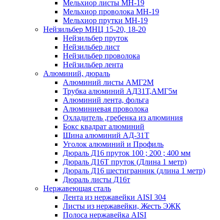
Мельхиор листы МН-19
Мельхиор проволока МН-19
Мельхиор прутки МН-19
Нейзильбер МНЦ 15-20, 18-20
Нейзильбер пруток
Нейзильбер лист
Нейзильбер проволока
Нейзильбер лента
Алюминий, дюраль
Алюминий листы АМГ2М
Трубка алюминий АД31Т,АМГ5м
Алюминий лента, фольга
Алюминиевая проволока
Охладитель ,гребенка из алюминия
Бокс квадрат алюминий
Шина алюминий АД-31Т
Уголок алюминий и Профиль
Дюраль Д16 пруток 100 ; 200 ; 400 мм
Дюраль Д16Т пруток (Длина 1 метр)
Дюраль Д16 шестигранник (длина 1 метр)
Дюраль листы Д16т
Нержавеющая сталь
Лента из нержавейки AISI 304
Листы из нержавейки, Жесть ЭЖК
Полоса нержавейка АISI