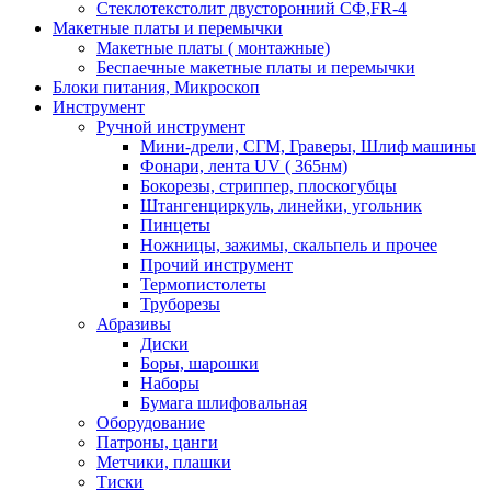
Стеклотекстолит двусторонний СФ,FR-4
Макетные платы и перемычки
Макетные платы ( монтажные)
Беспаечные макетные платы и перемычки
Блоки питания, Микроскоп
Инструмент
Ручной инструмент
Мини-дрели, СГМ, Граверы, Шлиф машины
Фонари, лента UV ( 365нм)
Бокорезы, cтриппер, плоскогубцы
Штангенциркуль, линейки, угольник
Пинцеты
Ножницы, зажимы, скальпель и прочее
Прочий инструмент
Термопистолеты
Труборезы
Абразивы
Диски
Боры, шарошки
Наборы
Бумага шлифовальная
Оборудование
Патроны, цанги
Метчики, плашки
Тиски