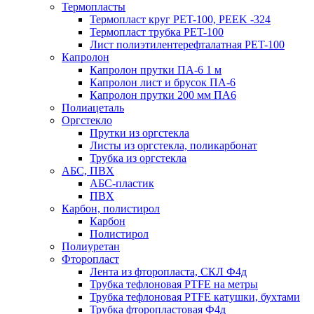
Термопласты
Термопласт круг PET-100, PEEK -324
Термопласт трубка PET-100
Лист полиэтилентерефталатная PET-100
Капролон
Капролон прутки ПА-6 1 м
Капролон лист и брусок ПА-6
Капролон прутки 200 мм ПА6
Полиацеталь
Оргстекло
Прутки из оргстекла
Листы из оргстекла, поликарбонат
Трубка из оргстекла
АБС, ПВХ
АБС-пластик
ПВХ
Карбон, полистирол
Карбон
Полистирол
Полиуретан
Фторопласт
Лента из фторопласта, СКЛ Ф4д
Трубка тефлоновая PTFE на метры
Трубка тефлоновая PTFE катушки, бухтами
Трубка фторопластовая Ф4д