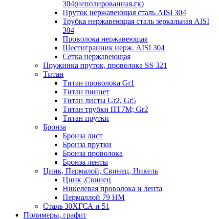
304(неполированная,гк)
Пруток нержавеющая сталь AISI 304
Трубка нержавеющая сталь зеркальная AISI
304
Проволока нержавеющая
Шестигранник нерж. AISI 304
Сетка нержавеющая
Пружинка пруток, проволока SS 321
Титан
Титан проволока Gr1
Титан пинцет
Титан листы Gr2, Gr5
Титан трубки ПТ7М; Gr2
Титан прутки
Бронза
Бронза лист
Бронза прутки
Бронза проволока
Бронза ленты
Цинк, Пермалой, Свинец, Никель
Цинк ,Свинец
Никелевая проволока и лента
Пермаллой 79 НМ
Сталь 30ХГСА и 51
Полимеры, графит