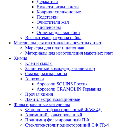
Держатели
Емкости, иглы, кисти
Коврики силиконовые
Подставки
Очистители жал
Диспенсеры
Оплетки для выпайки
Высокотемпературная пайка
Материалы для изготовления печатных плат
Маркеры для плат и цапонлак
Материалы для изготовления макетных плат
Химия
Клей и смолы
Заливочный компаунд ,катализатор
Смазки, масла, пасты
Аэрозоли
Аэрозоли SOLINS Россия
Аэрозоли CRAMOLIN Германия
Прочая химия
Лаки электроизоляционные
Фольгированные материалы
Фторопласт фольгированный ФАФ-4Д
Алюминий фольгированный
Полиимид фольгированный ПФ
Стеклотекстолит односторонний CФ,FR-4