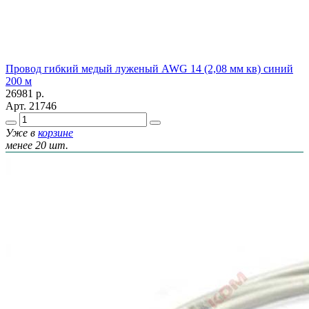
Провод гибкий медый луженый AWG 14 (2,08 мм кв) синий
200 м
26981
р.
Арт.
21746
Уже в
корзине
менее 20 шт.