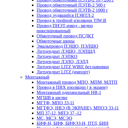
Провод обмоточный ПЭТВ-2 500 г
Провод обмоточный ПЭТВ-2 1000 г
Провод лудящийся ПЭВТЛ-2
Провод в тройной изоляции TIW-B
Провод ПНЭТ-имид - медно
никелированный
Обмоточный провод ПСДКТ
Обмоточные шины
Эмальпровод ПЭШО, ПЭЛШО
Литцендрат ЛЭШО, ЛЭПШД
Литцендрат ЛЭПКО
Литцендрат ЛЭЛО, ЛЭЛД
Литцендрат LITZ WIRE без навивки
Литцендрат LITZ (импорт)
Монтажный
Монтажный провод МПО, МПМ, МЛТП
Провод в ПВХ изоляции ( в экране)
Монтажный одножильный HB-1
МГШВ в шелке
МГТФ, МПО 33-11
МГТФЭ, НВЭ (В ЭКРАНЕ), МПОЭ 33-11
МП 37-12, МПЭ 37 -12
МС, МСЭ, МСЭО
БИФ-Н, БИФ, БИФЭЗ-Н, ПТЛ, БИН