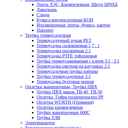
Лента ЛЭС, Кремнеземная, Шнур ШЧХБ
Лакоткань
Слюда
Бумага конденсаторная КОН
Изоляционные ленты, бумага, картон
Паронит
Трубка термоусадочная
Термоусадочный рукав PET
Термоусадка силиконовая 1,7 : 1
Термоусадка прозрачная 2:1
Термоусадка PTFE тефлоновая
Трубка термоусаживаемая с клеем 3:1 ; 2:1
Термоусадка цветная на катушках 2:1
Термоусадочная трубка наборы
Трубки термоусадочные 2:1
Термоусадка бухтовая черная
Оплетки жаропрочные, Трубка ПВХ
Трубки ПВХ марок ТВ-40, ТВ-50
Оплетка, Гофра полипропилен PP
Оплетка WURTH (Германия)
Оплетки кремнеземные
Трубки жаропрочные 600С
Трубка ТЛВ
Электрокартон
Керамические трубки/чехлы