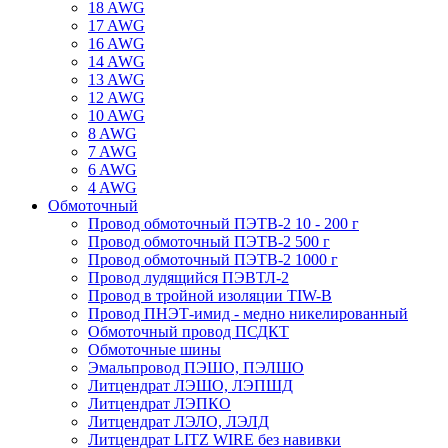
18 AWG
17 AWG
16 AWG
14 AWG
13 AWG
12 AWG
10 AWG
8 AWG
7 AWG
6 AWG
4 AWG
Обмоточный
Провод обмоточный ПЭТВ-2 10 - 200 г
Провод обмоточный ПЭТВ-2 500 г
Провод обмоточный ПЭТВ-2 1000 г
Провод лудящийся ПЭВТЛ-2
Провод в тройной изоляции TIW-B
Провод ПНЭТ-имид - медно никелированный
Обмоточный провод ПСДКТ
Обмоточные шины
Эмальпровод ПЭШО, ПЭЛШО
Литцендрат ЛЭШО, ЛЭПШД
Литцендрат ЛЭПКО
Литцендрат ЛЭЛО, ЛЭЛД
Литцендрат LITZ WIRE без навивки