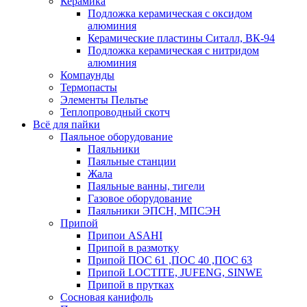
Керамика
Подложка керамическая с оксидом
алюминия
Керамические пластины Ситалл, ВК-94
Подложка керамическая с нитридом
алюминия
Компаунды
Термопасты
Элементы Пельтье
Теплопроводный скотч
Всё для пайки
Паяльное оборудование
Паяльники
Паяльные станции
Жала
Паяльные ванны, тигели
Газовое оборудование
Паяльники ЭПСН, МПСЭН
Припой
Припои ASAHI
Припой в размотку
Припой ПОС 61 ,ПОС 40 ,ПОС 63
Припой LOCTITE, JUFENG, SINWE
Припой в прутках
Сосновая канифоль