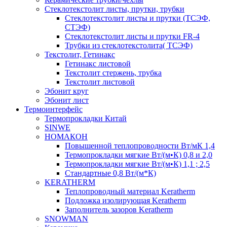
Cтеклотекстолит листы, прутки, трубки
Стеклотекстолит листы и прутки (ТСЭФ,
СТЭФ)
Стеклотекстолит листы и прутки FR-4
Трубки из стеклотекстолита( ТСЭФ)
Текстолит, Гетинакс
Гетинакс листовой
Текстолит стержень, трубка
Текстолит листовой
Эбонит круг
Эбонит лист
Термоинтерфейс
Термопрокладки Китай
SINWE
НОМАКОН
Повышенной теплопроводности Вт/мК 1,4
Термопрокладки мягкие Вт/(м•К) 0,8 и 2,0
Термопрокладки мягкие Вт/(м•К) 1,1 ; 2,5
Стандартные 0,8 Вт/(м*К)
KERATHERM
Теплопроводный материал Keratherm
Подложка изолирующая Keratherm
Заполнитель зазоров Keratherm
SNOWMAN