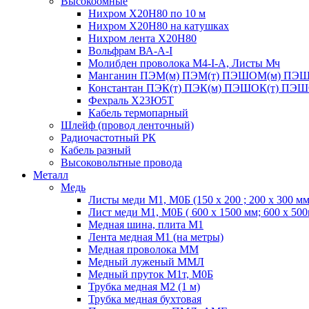
Высокоомные
Нихром Х20Н80 по 10 м
Нихром Х20Н80 на катушках
Нихром лента Х20Н80
Вольфрам ВА-А-I
Молибден проволока М4-I-А, Листы Мч
Манганин ПЭМ(м) ПЭМ(т) ПЭШОМ(м) ПЭШ
Константан ПЭК(т) ПЭК(м) ПЭШОК(т) ПЭШ
Фехраль Х23Ю5Т
Кабель термопарный
Шлейф (провод ленточный)
Радиочастотный РК
Кабель разный
Высоковольтные провода
Металл
Медь
Листы меди М1, М0Б (150 х 200 ; 200 х 300 мм
Лист меди М1, М0Б ( 600 х 1500 мм; 600 х 50
Медная шина, плита М1
Лента медная М1 (на метры)
Медная проволока ММ
Медный луженый ММЛ
Медный пруток М1т, М0Б
Трубка медная М2 (1 м)
Трубка медная бухтовая