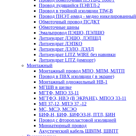
Провод лудящийся ПЭВТЛ-2
Провод в тройной изоляции TIW-B
Провод ПНЭТ-имид - медно никелированный
Обмоточный провод ПСДКТ
Обмоточные шины
Эмальпровод ПЭШО, ПЭЛШО
Литцендрат ЛЭШО, ЛЭПШД
Литцендрат ЛЭПКО
Литцендрат ЛЭЛО, ЛЭЛД
Литцендрат LITZ WIRE без навивки
Литцендрат LITZ (импорт)
Монтажный
Монтажный провод МПО, МПМ, МЛТП
Провод в ПВХ изоляции ( в экране)
Монтажный одножильный HB-1
МГШВ в шелке
МГТФ, МПО 33-11
МГТФЭ, НВЭ (В ЭКРАНЕ), МПОЭ 33-11
МП 37-12, МПЭ 37 -12
МС, МСЭ, МСЭО
БИФ-Н, БИФ, БИФЭЗ-Н, ПТЛ, БИН
Провод с фторопластовой изоляцией
Миниатюрный провод
Акустический кабель ШВПМ, ШВПТ