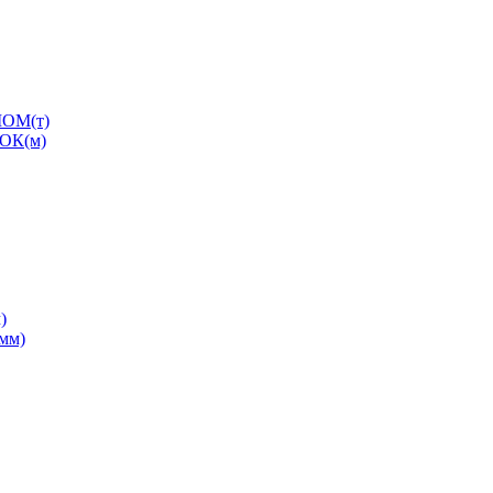
ОМ(т)
ОК(м)
)
0мм)