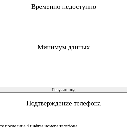
Временно недоступно
Минимум данных
Получить код
Подтверждение телефона
те последние 4 цифры номера телефона.