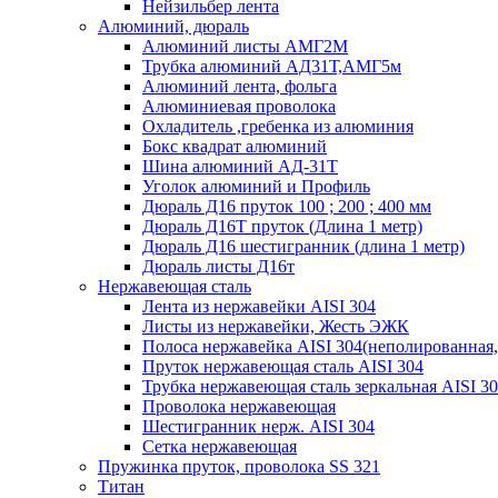
Нейзильбер лента
Алюминий, дюраль
Алюминий листы АМГ2М
Трубка алюминий АД31Т,АМГ5м
Алюминий лента, фольга
Алюминиевая проволока
Охладитель ,гребенка из алюминия
Бокс квадрат алюминий
Шина алюминий АД-31Т
Уголок алюминий и Профиль
Дюраль Д16 пруток 100 ; 200 ; 400 мм
Дюраль Д16Т пруток (Длина 1 метр)
Дюраль Д16 шестигранник (длина 1 метр)
Дюраль листы Д16т
Нержавеющая сталь
Лента из нержавейки AISI 304
Листы из нержавейки, Жесть ЭЖК
Полоса нержавейка АISI 304(неполированная,
Пруток нержавеющая сталь AISI 304
Трубка нержавеющая сталь зеркальная AISI 3
Проволока нержавеющая
Шестигранник нерж. AISI 304
Сетка нержавеющая
Пружинка пруток, проволока SS 321
Титан