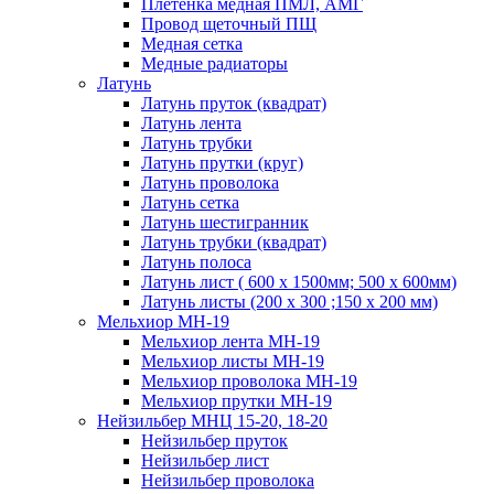
Плетенка медная ПМЛ, АМГ
Провод щеточный ПЩ
Медная сетка
Медные радиаторы
Латунь
Латунь пруток (квадрат)
Латунь лента
Латунь трубки
Латунь прутки (круг)
Латунь проволока
Латунь сетка
Латунь шестигранник
Латунь трубки (квадрат)
Латунь полоса
Латунь лист ( 600 х 1500мм; 500 х 600мм)
Латунь листы (200 х 300 ;150 х 200 мм)
Мельхиор МН-19
Мельхиор лента МН-19
Мельхиор листы МН-19
Мельхиор проволока МН-19
Мельхиор прутки МН-19
Нейзильбер МНЦ 15-20, 18-20
Нейзильбер пруток
Нейзильбер лист
Нейзильбер проволока