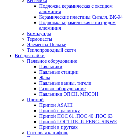
Керамика
Подложка керамическая с оксидом
алюминия
Керамические пластины Ситалл, ВК-94
Подложка керамическая с нитридом
алюминия
Компаунды
Термопасты
Элементы Пельтье
Теплопроводный скотч
Всё для пайки
Паяльное оборудование
Паяльники
Паяльные станции
Жала
Паяльные ванны, тигели
Газовое оборудование
Паяльники ЭПСН, МПСЭН
Припой
Припои ASAHI
Припой в размотку
Припой ПОС 61 ,ПОС 40 ,ПОС 63
Припой LOCTITE, JUFENG, SINWE
Припой в прутках
Сосновая канифоль