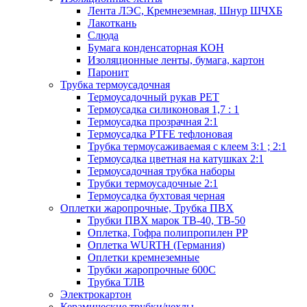
Лента ЛЭС, Кремнеземная, Шнур ШЧХБ
Лакоткань
Слюда
Бумага конденсаторная КОН
Изоляционные ленты, бумага, картон
Паронит
Трубка термоусадочная
Термоусадочный рукав PET
Термоусадка силиконовая 1,7 : 1
Термоусадка прозрачная 2:1
Термоусадка PTFE тефлоновая
Трубка термоусаживаемая с клеем 3:1 ; 2:1
Термоусадка цветная на катушках 2:1
Термоусадочная трубка наборы
Трубки термоусадочные 2:1
Термоусадка бухтовая черная
Оплетки жаропрочные, Трубка ПВХ
Трубки ПВХ марок ТВ-40, ТВ-50
Оплетка, Гофра полипропилен PP
Оплетка WURTH (Германия)
Оплетки кремнеземные
Трубки жаропрочные 600С
Трубка ТЛВ
Электрокартон
Керамические трубки/чехлы