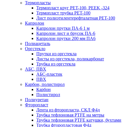
Термопласты
Термопласт круг PET-100, PEEK -324
Термопласт трубка PET-100
Лист полиэтилентерефталатная PET-100
Капролон
Капролон прутки ПА-6 1 м
Капролон лист и брусок ПА-6
Капролон прутки 200 мм ПА6
Полиацеталь
Оргстекло
Прутки из оргстекла
Листы из оргстекла, поликарбонат
Трубка из оргстекла
АБС, ПВХ
АБС-пластик
ПВХ
Карбон, полистирол
Карбон
Полистирол
Полиуретан
Фторопласт
Лента из фторопласта, СКЛ Ф4д
Трубка тефлоновая PTFE на метры
Трубка тефлоновая PTFE катушки, бухтами
Трубка фторопластовая Ф4д