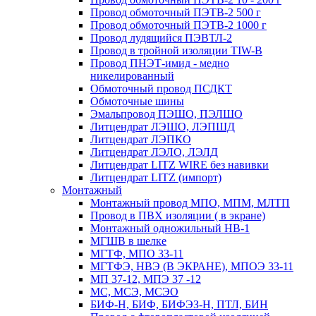
Провод обмоточный ПЭТВ-2 500 г
Провод обмоточный ПЭТВ-2 1000 г
Провод лудящийся ПЭВТЛ-2
Провод в тройной изоляции TIW-B
Провод ПНЭТ-имид - медно
никелированный
Обмоточный провод ПСДКТ
Обмоточные шины
Эмальпровод ПЭШО, ПЭЛШО
Литцендрат ЛЭШО, ЛЭПШД
Литцендрат ЛЭПКО
Литцендрат ЛЭЛО, ЛЭЛД
Литцендрат LITZ WIRE без навивки
Литцендрат LITZ (импорт)
Монтажный
Монтажный провод МПО, МПМ, МЛТП
Провод в ПВХ изоляции ( в экране)
Монтажный одножильный HB-1
МГШВ в шелке
МГТФ, МПО 33-11
МГТФЭ, НВЭ (В ЭКРАНЕ), МПОЭ 33-11
МП 37-12, МПЭ 37 -12
МС, МСЭ, МСЭО
БИФ-Н, БИФ, БИФЭЗ-Н, ПТЛ, БИН