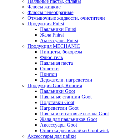
Паяльные пасты, сплавы
Флюсы жидкие
Флюсы гелеобразные
Отмывочные жидкости, очистители
Продукция Fnirsi
Паяльники Fnirsi
Жала Fnirsi
Аксессуары Fnirsi
Продукция MECHANIC
Пинцеты, бокорезы
Флюс-гель
Паяльная паста
Оплетки
Припои
Держатели, нагреватели
Продукция Goot, Япония
Паяльники Goot
Паяльные станции Goot
Подставки Goot
Нагреватели Goot
Паяльники газовые и жала Goot
Жала для паяльников Goot
Аксессуары Goot
Оплетка для выпайки Goot wick
Аксессуары для пайки