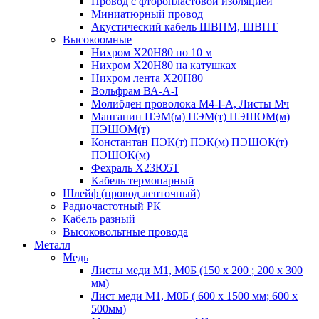
Провод с фторопластовой изоляцией
Миниатюрный провод
Акустический кабель ШВПМ, ШВПТ
Высокоомные
Нихром Х20Н80 по 10 м
Нихром Х20Н80 на катушках
Нихром лента Х20Н80
Вольфрам ВА-А-I
Молибден проволока М4-I-А, Листы Мч
Манганин ПЭМ(м) ПЭМ(т) ПЭШОМ(м)
ПЭШОМ(т)
Константан ПЭК(т) ПЭК(м) ПЭШОК(т)
ПЭШОК(м)
Фехраль Х23Ю5Т
Кабель термопарный
Шлейф (провод ленточный)
Радиочастотный РК
Кабель разный
Высоковольтные провода
Металл
Медь
Листы меди М1, М0Б (150 х 200 ; 200 х 300
мм)
Лист меди М1, М0Б ( 600 х 1500 мм; 600 х
500мм)