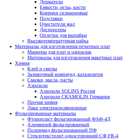
Держатели
Емкости, иглы, кисти
Коврики силиконовые
Подставки
Очистители жал
Диспенсеры
Оплетки для выпайки
Высокотемпературная пайка
Материалы для изготовления печатных плат
Маркеры для плат и цапонлак
Материалы для изготовления макетных плат
Химия
Клей и смолы
Заливочный компаунд ,катализатор
Смазки, масла, пасты
Аэрозоли
Аэрозоли SOLINS Россия
Аэрозоли CRAMOLIN Германия
Прочая химия
Лаки электроизоляционные
Фольгированные материалы
Фторопласт фольгированный ФАФ-4Д
Алюминий фольгированный
Полиимид фольгированный ПФ
Стеклотекстолит односторонний CФ,FR-4