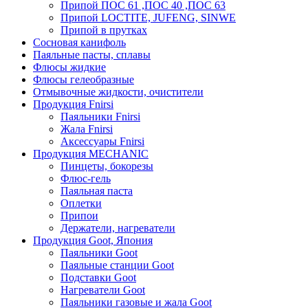
Припой ПОС 61 ,ПОС 40 ,ПОС 63
Припой LOCTITE, JUFENG, SINWE
Припой в прутках
Сосновая канифоль
Паяльные пасты, сплавы
Флюсы жидкие
Флюсы гелеобразные
Отмывочные жидкости, очистители
Продукция Fnirsi
Паяльники Fnirsi
Жала Fnirsi
Аксессуары Fnirsi
Продукция MECHANIC
Пинцеты, бокорезы
Флюс-гель
Паяльная паста
Оплетки
Припои
Держатели, нагреватели
Продукция Goot, Япония
Паяльники Goot
Паяльные станции Goot
Подставки Goot
Нагреватели Goot
Паяльники газовые и жала Goot