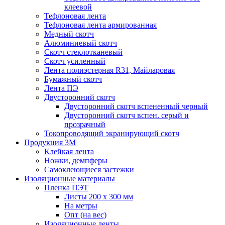
клеевой
Тефлоновая лента
Тефлоновая лента армированная
Медный скотч
Алюминиевый скотч
Скотч стеклотканевый
Скотч усиленный
Лента полиэстерная R31, Майларовая
Бумажный скотч
Лента ПЭ
Двусторонний скотч
Двусторонний скотч вспененный черный
Двусторонний скотч вспен. серый и
прозрачный
Токопроводящий экранирующий скотч
Продукция 3M
Клейкая лента
Ножки, демпферы
Самоклеющиеся застежки
Изоляционные материалы
Пленка ПЭТ
Листы 200 х 300 мм
На метры
Опт (на вес)
Изоляционные ленты