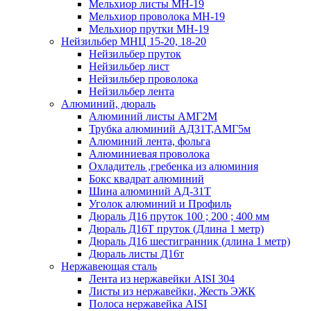
Мельхиор листы МН-19
Мельхиор проволока МН-19
Мельхиор прутки МН-19
Нейзильбер МНЦ 15-20, 18-20
Нейзильбер пруток
Нейзильбер лист
Нейзильбер проволока
Нейзильбер лента
Алюминий, дюраль
Алюминий листы АМГ2М
Трубка алюминий АД31Т,АМГ5м
Алюминий лента, фольга
Алюминиевая проволока
Охладитель ,гребенка из алюминия
Бокс квадрат алюминий
Шина алюминий АД-31Т
Уголок алюминий и Профиль
Дюраль Д16 пруток 100 ; 200 ; 400 мм
Дюраль Д16Т пруток (Длина 1 метр)
Дюраль Д16 шестигранник (длина 1 метр)
Дюраль листы Д16т
Нержавеющая сталь
Лента из нержавейки AISI 304
Листы из нержавейки, Жесть ЭЖК
Полоса нержавейка АISI