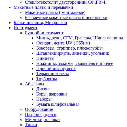
Стеклотекстолит двусторонний СФ,FR-4
Макетные платы и перемычки
Макетные платы ( монтажные)
Беспаечные макетные платы и перемычки
Блоки питания, Микроскоп
Инструмент
Ручной инструмент
Мини-дрели, СГМ, Граверы, Шлиф машины
Фонари, лента UV ( 365нм)
Бокорезы, cтриппер, плоскогубцы
Штангенциркуль, линейки, угольник
Пинцеты
Ножницы, зажимы, скальпель и прочее
Прочий инструмент
Термопистолеты
Труборезы
Абразивы
Диски
Боры, шарошки
Наборы
Бумага шлифовальная
Оборудование
Патроны, цанги
Метчики, плашки
Тиски