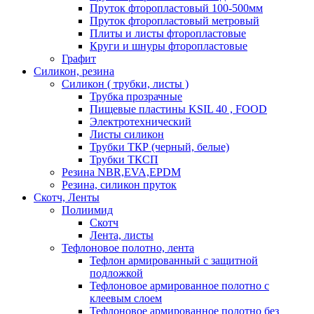
Пруток фторопластовый 100-500мм
Пруток фторопластовый метровый
Плиты и листы фторопластовые
Круги и шнуры фторопластовые
Графит
Силикон, резина
Силикон ( трубки, листы )
Трубка прозрачные
Пищевые пластины KSIL 40 , FOOD
Электротехнический
Листы силикон
Трубки ТКР (черный, белые)
Трубки ТКСП
Резина NBR,EVA,EPDM
Резина, силикон пруток
Скотч, Ленты
Полиимид
Скотч
Лента, листы
Тефлоновое полотно, лента
Тефлон армированный с защитной
подложкой
Тефлоновое армированное полотно с
клеевым слоем
Тефлоновое армированное полотно без