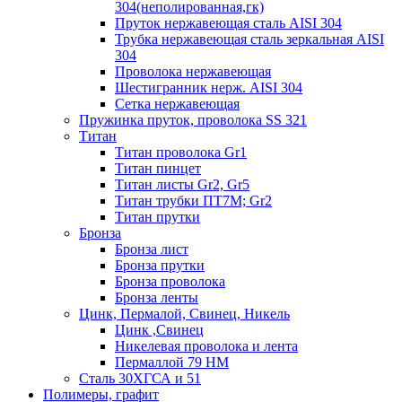
304(неполированная,гк)
Пруток нержавеющая сталь AISI 304
Трубка нержавеющая сталь зеркальная AISI
304
Проволока нержавеющая
Шестигранник нерж. AISI 304
Сетка нержавеющая
Пружинка пруток, проволока SS 321
Титан
Титан проволока Gr1
Титан пинцет
Титан листы Gr2, Gr5
Титан трубки ПТ7М; Gr2
Титан прутки
Бронза
Бронза лист
Бронза прутки
Бронза проволока
Бронза ленты
Цинк, Пермалой, Свинец, Никель
Цинк ,Свинец
Никелевая проволока и лента
Пермаллой 79 НМ
Сталь 30ХГСА и 51
Полимеры, графит