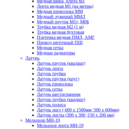
Медная шина, плита М1
Лента медная М1 (на метры)
Медная проволока ММ
Медный луженый ММЛ
Медный пруток М1т, М0Б
Трубка медная М2 (1 м)
Трубка медная бухтовая
Плетенка медная ПМЛ, АМГ
Провод щеточный ПЩ
Медная сетка
Медные радиаторы
Латунь
Латунь пруток (квадрат)
Латунь лента
Латунь трубки
Латунь прутки (круг)
Латунь проволока
Латунь сетка
Латунь шестигранник
Латунь трубки (квадрат)
Латунь полоса
Латунь лист ( 600 х 1500мм; 500 х 600мм)
Латунь листы (200 х 300 ;150 х 200 мм)
Мельхиор МН-19
Мельхиор лента МН-19