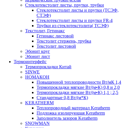
Cтеклотекстолит листы, прутки, трубки
Стеклотекстолит листы и прутки (ТСЭФ,
СТЭФ)
Стеклотекстолит листы и прутки FR-4
Трубки из стеклотекстолита( ТСЭФ)
Текстолит, Гетинакс
Гетинакс листовой
Текстолит стержень, трубка
Текстолит листовой
Эбонит круг
Эбонит лист
Термоинтерфейс
Термопрокладки Китай
SINWE
НОМАКОН
Повышенной теплопроводности Вт/мК 1,4
Термопрокладки мягкие Вт/(м•К) 0,8 и 2,0
Термопрокладки мягкие Вт/(м•К) 1,1 ; 2,5
Стандартные 0,8 Вт/(м*К)
KERATHERM
Теплопроводный материал Keratherm
Подложка изолирующая Keratherm
Заполнитель зазоров Keratherm
SNOWMAN