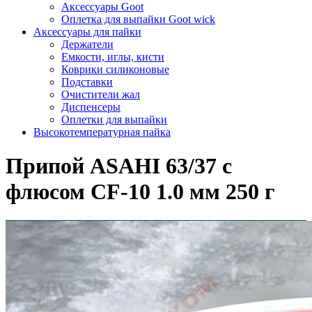
Аксессуары Goot
Оплетка для выпайки Goot wick
Аксессуары для пайки
Держатели
Емкости, иглы, кисти
Коврики силиконовые
Подставки
Очистители жал
Диспенсеры
Оплетки для выпайки
Высокотемпературная пайка
Припой ASAHI 63/37 с
флюсом CF-10 1.0 мм 250 г