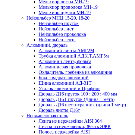
Мельхиор листы МН-19
Мельхиор проволока МН-19
Мельхиор прутки МН-19
Нейзильбер МНЦ 15-20, 18-20
Нейзильбер пруток
Нейзильбер лист
Нейзильбер проволока
Нейзильбер лента
Алюминий, дюраль
Алюминий листы АМГ2М
Трубка алюминий АД31Т,АМГ5м
Алюминий лента, фольга
Алюминиевая проволока
Охладитель, гребенка из алюминия
Бокс квадрат алюминий
Шина алюминий АД-31Т
Уголок алюминий и Профиль
Дюраль Д16 пруток 100 ; 200 ; 400 мм
Дюраль Д16Т пруток (Длина 1 метр)
Дюраль Д16 шестигранник (длина 1 метр)
Дюраль листы Д16т
Нержавеющая сталь
Лента из нержавейки AISI 304
Листы из нержавейки, Жесть ЭЖК
Полоса нержавейка АISI