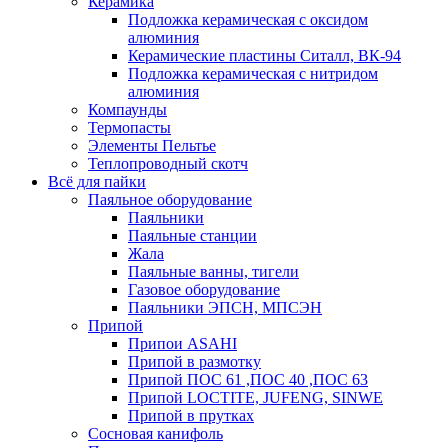
Керамика
Подложка керамическая с оксидом
алюминия
Керамические пластины Ситалл, ВК-94
Подложка керамическая с нитридом
алюминия
Компаунды
Термопасты
Элементы Пельтье
Теплопроводный скотч
Всё для пайки
Паяльное оборудование
Паяльники
Паяльные станции
Жала
Паяльные ванны, тигели
Газовое оборудование
Паяльники ЭПСН, МПСЭН
Припой
Припои ASAHI
Припой в размотку
Припой ПОС 61 ,ПОС 40 ,ПОС 63
Припой LOCTITE, JUFENG, SINWE
Припой в прутках
Сосновая канифоль