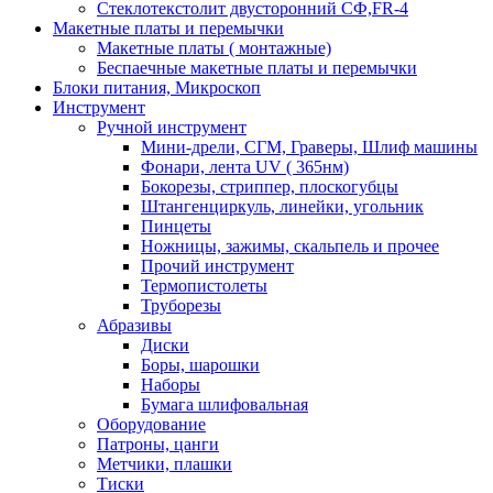
Стеклотекстолит двусторонний СФ,FR-4
Макетные платы и перемычки
Макетные платы ( монтажные)
Беспаечные макетные платы и перемычки
Блоки питания, Микроскоп
Инструмент
Ручной инструмент
Мини-дрели, СГМ, Граверы, Шлиф машины
Фонари, лента UV ( 365нм)
Бокорезы, cтриппер, плоскогубцы
Штангенциркуль, линейки, угольник
Пинцеты
Ножницы, зажимы, скальпель и прочее
Прочий инструмент
Термопистолеты
Труборезы
Абразивы
Диски
Боры, шарошки
Наборы
Бумага шлифовальная
Оборудование
Патроны, цанги
Метчики, плашки
Тиски