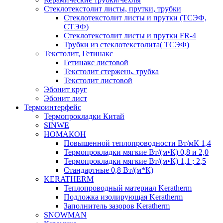
Cтеклотекстолит листы, прутки, трубки
Стеклотекстолит листы и прутки (ТСЭФ,
СТЭФ)
Стеклотекстолит листы и прутки FR-4
Трубки из стеклотекстолита( ТСЭФ)
Текстолит, Гетинакс
Гетинакс листовой
Текстолит стержень, трубка
Текстолит листовой
Эбонит круг
Эбонит лист
Термоинтерфейс
Термопрокладки Китай
SINWE
НОМАКОН
Повышенной теплопроводности Вт/мК 1,4
Термопрокладки мягкие Вт/(м•К) 0,8 и 2,0
Термопрокладки мягкие Вт/(м•К) 1,1 ; 2,5
Стандартные 0,8 Вт/(м*К)
KERATHERM
Теплопроводный материал Keratherm
Подложка изолирующая Keratherm
Заполнитель зазоров Keratherm
SNOWMAN