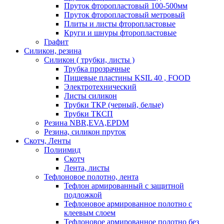
Пруток фторопластовый 100-500мм
Пруток фторопластовый метровый
Плиты и листы фторопластовые
Круги и шнуры фторопластовые
Графит
Силикон, резина
Силикон ( трубки, листы )
Трубка прозрачные
Пищевые пластины KSIL 40 , FOOD
Электротехнический
Листы силикон
Трубки ТКР (черный, белые)
Трубки ТКСП
Резина NBR,EVA,EPDM
Резина, силикон пруток
Скотч, Ленты
Полиимид
Скотч
Лента, листы
Тефлоновое полотно, лента
Тефлон армированный с защитной
подложкой
Тефлоновое армированное полотно с
клеевым слоем
Тефлоновое армированное полотно без