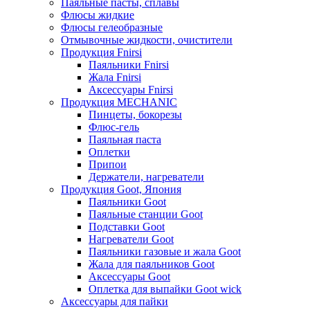
Паяльные пасты, сплавы
Флюсы жидкие
Флюсы гелеобразные
Отмывочные жидкости, очистители
Продукция Fnirsi
Паяльники Fnirsi
Жала Fnirsi
Аксессуары Fnirsi
Продукция MECHANIC
Пинцеты, бокорезы
Флюс-гель
Паяльная паста
Оплетки
Припои
Держатели, нагреватели
Продукция Goot, Япония
Паяльники Goot
Паяльные станции Goot
Подставки Goot
Нагреватели Goot
Паяльники газовые и жала Goot
Жала для паяльников Goot
Аксессуары Goot
Оплетка для выпайки Goot wick
Аксессуары для пайки