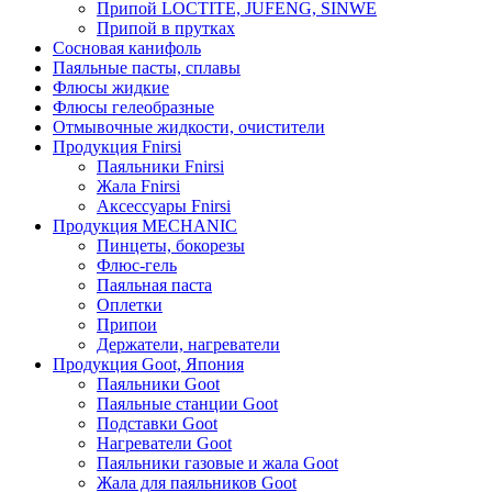
Припой LOCTITE, JUFENG, SINWE
Припой в прутках
Сосновая канифоль
Паяльные пасты, сплавы
Флюсы жидкие
Флюсы гелеобразные
Отмывочные жидкости, очистители
Продукция Fnirsi
Паяльники Fnirsi
Жала Fnirsi
Аксессуары Fnirsi
Продукция MECHANIC
Пинцеты, бокорезы
Флюс-гель
Паяльная паста
Оплетки
Припои
Держатели, нагреватели
Продукция Goot, Япония
Паяльники Goot
Паяльные станции Goot
Подставки Goot
Нагреватели Goot
Паяльники газовые и жала Goot
Жала для паяльников Goot