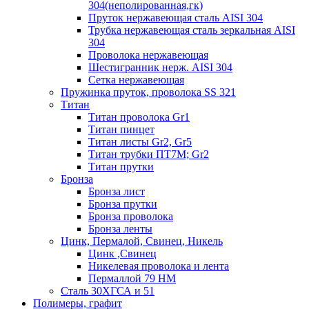
304(неполированная,гк)
Пруток нержавеющая сталь AISI 304
Трубка нержавеющая сталь зеркальная AISI
304
Проволока нержавеющая
Шестигранник нерж. AISI 304
Сетка нержавеющая
Пружинка пруток, проволока SS 321
Титан
Титан проволока Gr1
Титан пинцет
Титан листы Gr2, Gr5
Титан трубки ПТ7М; Gr2
Титан прутки
Бронза
Бронза лист
Бронза прутки
Бронза проволока
Бронза ленты
Цинк, Пермалой, Свинец, Никель
Цинк ,Свинец
Никелевая проволока и лента
Пермаллой 79 НМ
Сталь 30ХГСА и 51
Полимеры, графит