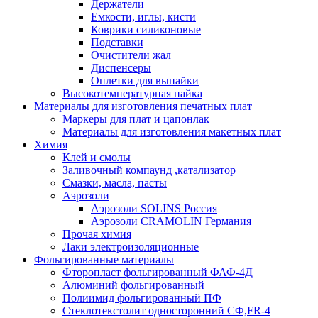
Держатели
Емкости, иглы, кисти
Коврики силиконовые
Подставки
Очистители жал
Диспенсеры
Оплетки для выпайки
Высокотемпературная пайка
Материалы для изготовления печатных плат
Маркеры для плат и цапонлак
Материалы для изготовления макетных плат
Химия
Клей и смолы
Заливочный компаунд ,катализатор
Смазки, масла, пасты
Аэрозоли
Аэрозоли SOLINS Россия
Аэрозоли CRAMOLIN Германия
Прочая химия
Лаки электроизоляционные
Фольгированные материалы
Фторопласт фольгированный ФАФ-4Д
Алюминий фольгированный
Полиимид фольгированный ПФ
Стеклотекстолит односторонний CФ,FR-4