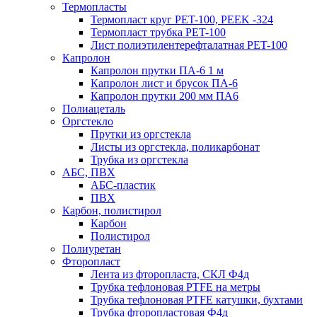
Термопласты
Термопласт круг PET-100, PEEK -324
Термопласт трубка PET-100
Лист полиэтилентерефталатная PET-100
Капролон
Капролон прутки ПА-6 1 м
Капролон лист и брусок ПА-6
Капролон прутки 200 мм ПА6
Полиацеталь
Оргстекло
Прутки из оргстекла
Листы из оргстекла, поликарбонат
Трубка из оргстекла
АБС, ПВХ
АБС-пластик
ПВХ
Карбон, полистирол
Карбон
Полистирол
Полиуретан
Фторопласт
Лента из фторопласта, СКЛ Ф4д
Трубка тефлоновая PTFE на метры
Трубка тефлоновая PTFE катушки, бухтами
Трубка фторопластовая Ф4д