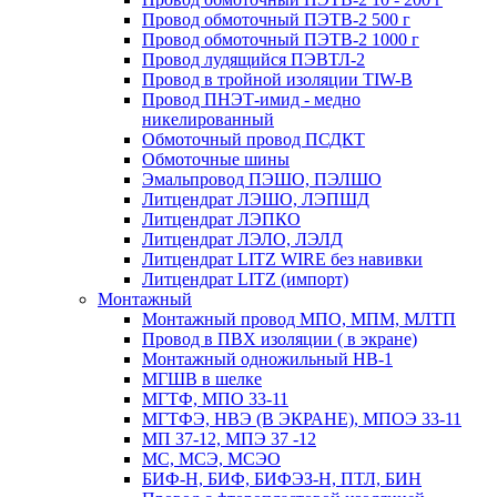
Провод обмоточный ПЭТВ-2 500 г
Провод обмоточный ПЭТВ-2 1000 г
Провод лудящийся ПЭВТЛ-2
Провод в тройной изоляции TIW-B
Провод ПНЭТ-имид - медно
никелированный
Обмоточный провод ПСДКТ
Обмоточные шины
Эмальпровод ПЭШО, ПЭЛШО
Литцендрат ЛЭШО, ЛЭПШД
Литцендрат ЛЭПКО
Литцендрат ЛЭЛО, ЛЭЛД
Литцендрат LITZ WIRE без навивки
Литцендрат LITZ (импорт)
Монтажный
Монтажный провод МПО, МПМ, МЛТП
Провод в ПВХ изоляции ( в экране)
Монтажный одножильный HB-1
МГШВ в шелке
МГТФ, МПО 33-11
МГТФЭ, НВЭ (В ЭКРАНЕ), МПОЭ 33-11
МП 37-12, МПЭ 37 -12
МС, МСЭ, МСЭО
БИФ-Н, БИФ, БИФЭЗ-Н, ПТЛ, БИН