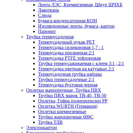
Лента ЛЭС, Кремнеземная, Шнур ШЧХБ
Лакоткань
Слюда
Бумага конденсаторная КОН
Изоляционные ленты, бумага, картон
Паронит
Трубка термоусадочная
Термоусадочный рукав PET
Термоусадка силиконовая 1,7 : 1
Термоусадка прозрачная 2:1
Термоусадка PTFE тефлоновая
Трубка термоусаживаемая с клеем 3:1 ; 2:1
Термоусадка цветная на катушках 2:1
Термоусадочная трубка наборы
Трубки термоусадочные 2:1
Термоусадка бухтовая черная
Оплетки жаропрочные, Трубка ПВХ
Трубки ПВХ марок ТВ-40, ТВ-50
Оплетка, Гофра полипропилен PP
Оплетка WURTH (Германия)
Оплетки кремнеземные
Трубки жаропрочные 600С
Трубка ТЛВ
Электрокартон
Керамические трубки/чехлы