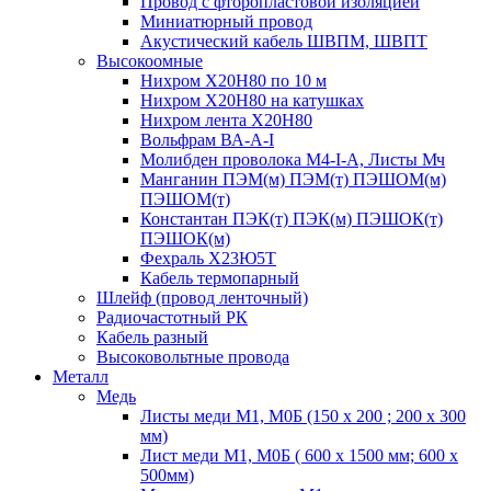
Провод с фторопластовой изоляцией
Миниатюрный провод
Акустический кабель ШВПМ, ШВПТ
Высокоомные
Нихром Х20Н80 по 10 м
Нихром Х20Н80 на катушках
Нихром лента Х20Н80
Вольфрам ВА-А-I
Молибден проволока М4-I-А, Листы Мч
Манганин ПЭМ(м) ПЭМ(т) ПЭШОМ(м)
ПЭШОМ(т)
Константан ПЭК(т) ПЭК(м) ПЭШОК(т)
ПЭШОК(м)
Фехраль Х23Ю5Т
Кабель термопарный
Шлейф (провод ленточный)
Радиочастотный РК
Кабель разный
Высоковольтные провода
Металл
Медь
Листы меди М1, М0Б (150 х 200 ; 200 х 300
мм)
Лист меди М1, М0Б ( 600 х 1500 мм; 600 х
500мм)