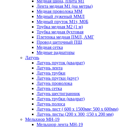
Медная шина, плита М1
Лента медная М1 (на метры)
Медная проволока ММ
Медный луженый ММЛ
Медный пруток М1т, М0Б
Трубка медная М2 (1 м)
Трубка медная бухтовая
Плетенка медная ПМЛ, АМГ
Провод щеточный ПЩ
Медная сетка
Медные радиаторы
Латунь
Латунь пруток (квадрат)
Латунь лента
Латунь трубки
Латунь прутки (круг)
Латунь проволока
Латунь сетка
Латунь шестигранник
Латунь трубки (квадрат)
Латунь полоса
Латунь лист ( 600 х 1500мм; 500 х 600мм)
Латунь листы (200 х 300 ;150 х 200 мм)
Мельхиор МН-19
Мельхиор лента МН-19