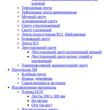
клеевой
Тефлоновая лента
Тефлоновая лента армированная
Медный скотч
Алюминиевый скотч
Скотч стеклотканевый
Скотч усиленный
Лента полиэстерная R31, Майларовая
Бумажный скотч
Лента ПЭ
Двусторонний скотч
Двусторонний скотч вспененный черный
Двусторонний скотч вспен. серый и
прозрачный
Токопроводящий экранирующий скотч
Продукция 3M
Клейкая лента
Ножки, демпферы
Самоклеющиеся застежки
Изоляционные материалы
Пленка ПЭТ
Листы 200 х 300 мм
На метры
Опт (на вес)
Изоляционные ленты