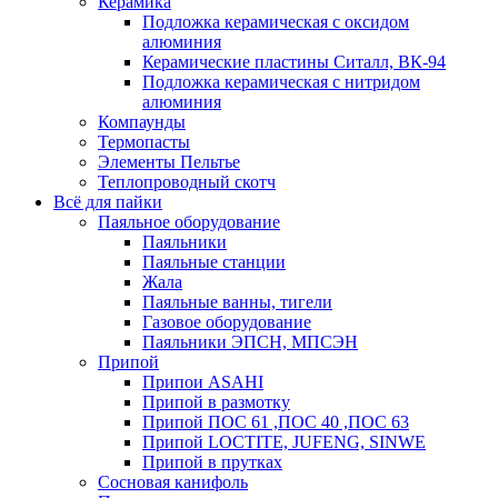
Керамика
Подложка керамическая с оксидом
алюминия
Керамические пластины Ситалл, ВК-94
Подложка керамическая с нитридом
алюминия
Компаунды
Термопасты
Элементы Пельтье
Теплопроводный скотч
Всё для пайки
Паяльное оборудование
Паяльники
Паяльные станции
Жала
Паяльные ванны, тигели
Газовое оборудование
Паяльники ЭПСН, МПСЭН
Припой
Припои ASAHI
Припой в размотку
Припой ПОС 61 ,ПОС 40 ,ПОС 63
Припой LOCTITE, JUFENG, SINWE
Припой в прутках
Сосновая канифоль