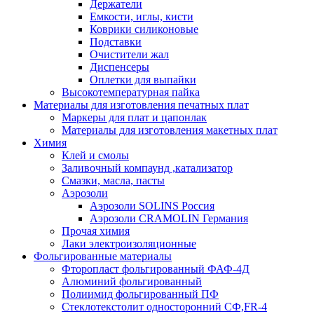
Держатели
Емкости, иглы, кисти
Коврики силиконовые
Подставки
Очистители жал
Диспенсеры
Оплетки для выпайки
Высокотемпературная пайка
Материалы для изготовления печатных плат
Маркеры для плат и цапонлак
Материалы для изготовления макетных плат
Химия
Клей и смолы
Заливочный компаунд ,катализатор
Смазки, масла, пасты
Аэрозоли
Аэрозоли SOLINS Россия
Аэрозоли CRAMOLIN Германия
Прочая химия
Лаки электроизоляционные
Фольгированные материалы
Фторопласт фольгированный ФАФ-4Д
Алюминий фольгированный
Полиимид фольгированный ПФ
Стеклотекстолит односторонний CФ,FR-4