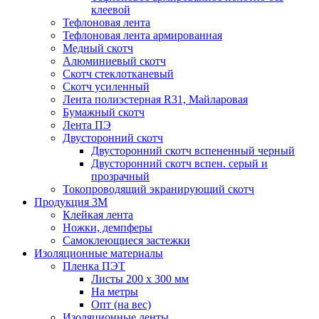
клеевой
Тефлоновая лента
Тефлоновая лента армированная
Медный скотч
Алюминиевый скотч
Скотч стеклотканевый
Скотч усиленный
Лента полиэстерная R31, Майларовая
Бумажный скотч
Лента ПЭ
Двусторонний скотч
Двусторонний скотч вспененный черный
Двусторонний скотч вспен. серый и
прозрачный
Токопроводящий экранирующий скотч
Продукция 3M
Клейкая лента
Ножки, демпферы
Самоклеющиеся застежки
Изоляционные материалы
Пленка ПЭТ
Листы 200 х 300 мм
На метры
Опт (на вес)
Изоляционные ленты