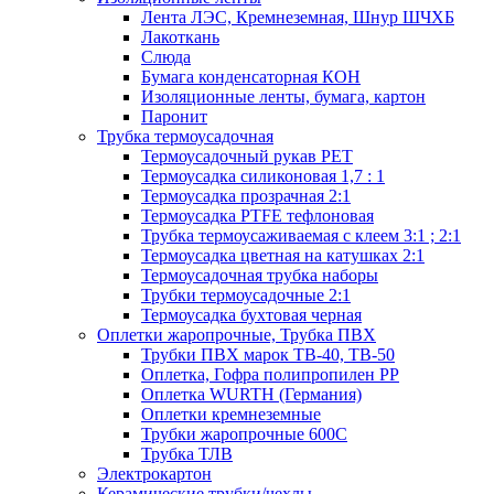
Лента ЛЭС, Кремнеземная, Шнур ШЧХБ
Лакоткань
Слюда
Бумага конденсаторная КОН
Изоляционные ленты, бумага, картон
Паронит
Трубка термоусадочная
Термоусадочный рукав PET
Термоусадка силиконовая 1,7 : 1
Термоусадка прозрачная 2:1
Термоусадка PTFE тефлоновая
Трубка термоусаживаемая с клеем 3:1 ; 2:1
Термоусадка цветная на катушках 2:1
Термоусадочная трубка наборы
Трубки термоусадочные 2:1
Термоусадка бухтовая черная
Оплетки жаропрочные, Трубка ПВХ
Трубки ПВХ марок ТВ-40, ТВ-50
Оплетка, Гофра полипропилен PP
Оплетка WURTH (Германия)
Оплетки кремнеземные
Трубки жаропрочные 600С
Трубка ТЛВ
Электрокартон
Керамические трубки/чехлы