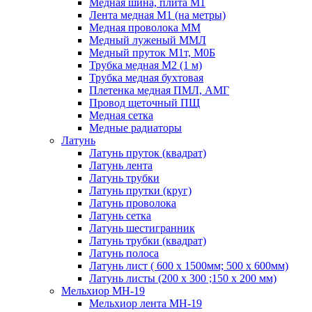
Медная шина, плита М1
Лента медная М1 (на метры)
Медная проволока ММ
Медный луженый ММЛ
Медный пруток М1т, М0Б
Трубка медная М2 (1 м)
Трубка медная бухтовая
Плетенка медная ПМЛ, АМГ
Провод щеточный ПЩ
Медная сетка
Медные радиаторы
Латунь
Латунь пруток (квадрат)
Латунь лента
Латунь трубки
Латунь прутки (круг)
Латунь проволока
Латунь сетка
Латунь шестигранник
Латунь трубки (квадрат)
Латунь полоса
Латунь лист ( 600 х 1500мм; 500 х 600мм)
Латунь листы (200 х 300 ;150 х 200 мм)
Мельхиор МН-19
Мельхиор лента МН-19