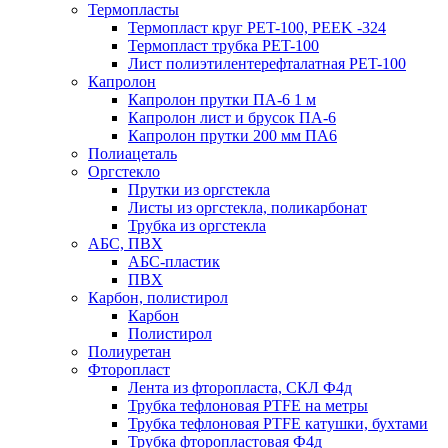
Термопласты
Термопласт круг PET-100, PEEK -324
Термопласт трубка PET-100
Лист полиэтилентерефталатная PET-100
Капролон
Капролон прутки ПА-6 1 м
Капролон лист и брусок ПА-6
Капролон прутки 200 мм ПА6
Полиацеталь
Оргстекло
Прутки из оргстекла
Листы из оргстекла, поликарбонат
Трубка из оргстекла
АБС, ПВХ
АБС-пластик
ПВХ
Карбон, полистирол
Карбон
Полистирол
Полиуретан
Фторопласт
Лента из фторопласта, СКЛ Ф4д
Трубка тефлоновая PTFE на метры
Трубка тефлоновая PTFE катушки, бухтами
Трубка фторопластовая Ф4д