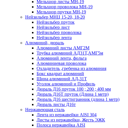
Мельхиор листы МН-19
Мельхиор проволока МН-19
Мельхиор прутки МН-19
Нейзильбер МНЦ 15-20, 18-20
Нейзильбер пруток
Нейзильбер лист
Нейзильбер проволока
Нейзильбер лента
Алюминий, дюраль
Алюминий листы АМГ2М
Трубка алюминий АД31Т,АМГ5м
Алюминий лента, фольга
Алюминиевая проволока
Охладитель ,гребенка из алюминия
Бокс квадрат алюминий
Шина алюминий АД-31Т
Уголок алюминий и Профиль
Дюраль Д16 пруток 100 ; 200 ; 400 мм
Дюраль Д16Т пруток (Длина 1 метр)
Дюраль Д16 шестигранник (длина 1 метр)
Дюраль листы Д16т
Нержавеющая сталь
Лента из нержавейки AISI 304
Листы из нержавейки, Жесть ЭЖК
Полоса нержавейка АISI