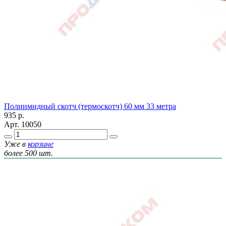
Полиимидный скотч (термоскотч) 60 мм 33 метра
935
р.
Арт.
10050
Уже в
корзине
более 500 шт.