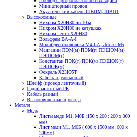
Провод с фторопластовой изоляцией
Миниатюрный провод
Акустический кабель ШВПМ, ШВПТ
Высокоомные
Нихром Х20Н80 по 10 м
Нихром Х20Н80 на катушках
Нихром лента Х20Н80
Вольфрам ВА-А-I
Молибден проволока М4-I-А, Листы Мч
Манганин ПЭМ(м) ПЭМ(т) ПЭШОМ(м)
ПЭШОМ(т)
Константан ПЭК(т) ПЭК(м) ПЭШОК(т)
ПЭШОК(м)
Фехраль Х23Ю5Т
Кабель термопарный
Шлейф (провод ленточный)
Радиочастотный РК
Кабель разный
Высоковольтные провода
Металл
Медь
Листы меди М1, М0Б (150 х 200 ; 200 х 300
мм)
Лист меди М1, М0Б ( 600 х 1500 мм; 600 х
500мм)