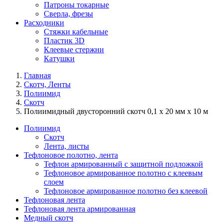
Патроны токарные
Сверла, фрезы
Расходники
Стяжки кабельные
Пластик 3D
Клеевые стержни
Катушки
Главная
Скотч, Ленты
Полиимид
Скотч
Полиимидный двусторонний скотч 0,1 х 20 мм х 10 м
Полиимид
Скотч
Лента, листы
Тефлоновое полотно, лента
Тефлон армированный с защитной подложкой
Тефлоновое армированное полотно с клеевым
слоем
Тефлоновое армированное полотно без клеевой
Тефлоновая лента
Тефлоновая лента армированная
Медный скотч