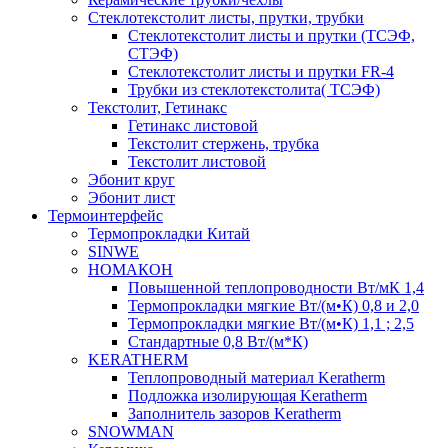
Cтеклотекстолит листы, прутки, трубки
Стеклотекстолит листы и прутки (ТСЭФ,
СТЭФ)
Стеклотекстолит листы и прутки FR-4
Трубки из стеклотекстолита( ТСЭФ)
Текстолит, Гетинакс
Гетинакс листовой
Текстолит стержень, трубка
Текстолит листовой
Эбонит круг
Эбонит лист
Термоинтерфейс
Термопрокладки Китай
SINWE
НОМАКОН
Повышенной теплопроводности Вт/мК 1,4
Термопрокладки мягкие Вт/(м•К) 0,8 и 2,0
Термопрокладки мягкие Вт/(м•К) 1,1 ; 2,5
Стандартные 0,8 Вт/(м*К)
KERATHERM
Теплопроводный материал Keratherm
Подложка изолирующая Keratherm
Заполнитель зазоров Keratherm
SNOWMAN