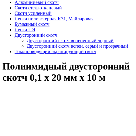
Алюминиевый скотч
Скотч стеклотканевый
Скотч усиленный
Лента полиэстерная R31, Майларовая
Бумажный скотч
Лента ПЭ
Двусторонний скотч
Двусторонний скотч вспененный черный
Двусторонний скотч вспен. серый и прозрачный
Токопроводящий экранирующий скотч
Полиимидный двусторонний
скотч 0,1 х 20 мм х 10 м