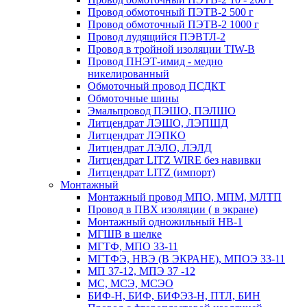
Провод обмоточный ПЭТВ-2 500 г
Провод обмоточный ПЭТВ-2 1000 г
Провод лудящийся ПЭВТЛ-2
Провод в тройной изоляции TIW-B
Провод ПНЭТ-имид - медно
никелированный
Обмоточный провод ПСДКТ
Обмоточные шины
Эмальпровод ПЭШО, ПЭЛШО
Литцендрат ЛЭШО, ЛЭПШД
Литцендрат ЛЭПКО
Литцендрат ЛЭЛО, ЛЭЛД
Литцендрат LITZ WIRE без навивки
Литцендрат LITZ (импорт)
Монтажный
Монтажный провод МПО, МПМ, МЛТП
Провод в ПВХ изоляции ( в экране)
Монтажный одножильный HB-1
МГШВ в шелке
МГТФ, МПО 33-11
МГТФЭ, НВЭ (В ЭКРАНЕ), МПОЭ 33-11
МП 37-12, МПЭ 37 -12
МС, МСЭ, МСЭО
БИФ-Н, БИФ, БИФЭЗ-Н, ПТЛ, БИН