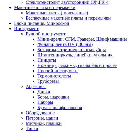
Стеклотекстолит двусторонний СФ,FR-4
Макетные платы и перемычки
Макетные платы ( монтажные)
Беспаечные макетные платы и перемычки
Блоки питания, Микроскоп
Инструмент
Ручной инструмент
Мини-дрели, СГМ, Граверы, Шлиф машины
Фонари, лента UV ( 365нм)
Бокорезы, cтриппер, плоскогубцы
Штангенциркуль, линейки, угольник
Пинцеты
Ножницы, зажимы, скальпель и прочее
Прочий инструмент
Термопистолеты
Труборезы
Абразивы
Диски
Боры, шарошки
Наборы
Бумага шлифовальная
Оборудование
Патроны, цанги
Метчики, плашки
Тиски