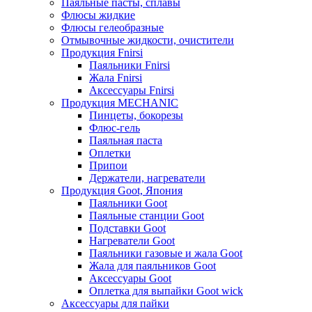
Паяльные пасты, сплавы
Флюсы жидкие
Флюсы гелеобразные
Отмывочные жидкости, очистители
Продукция Fnirsi
Паяльники Fnirsi
Жала Fnirsi
Аксессуары Fnirsi
Продукция MECHANIC
Пинцеты, бокорезы
Флюс-гель
Паяльная паста
Оплетки
Припои
Держатели, нагреватели
Продукция Goot, Япония
Паяльники Goot
Паяльные станции Goot
Подставки Goot
Нагреватели Goot
Паяльники газовые и жала Goot
Жала для паяльников Goot
Аксессуары Goot
Оплетка для выпайки Goot wick
Аксессуары для пайки