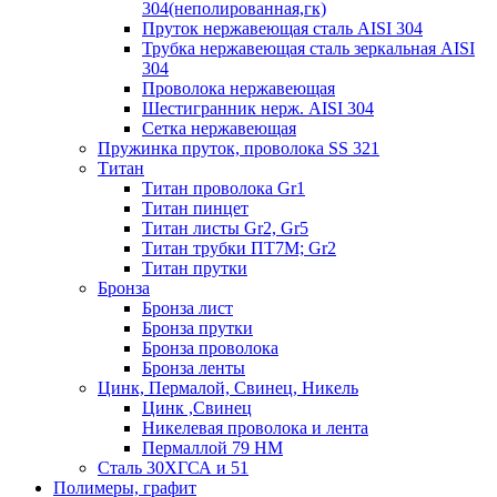
304(неполированная,гк)
Пруток нержавеющая сталь AISI 304
Трубка нержавеющая сталь зеркальная AISI
304
Проволока нержавеющая
Шестигранник нерж. AISI 304
Сетка нержавеющая
Пружинка пруток, проволока SS 321
Титан
Титан проволока Gr1
Титан пинцет
Титан листы Gr2, Gr5
Титан трубки ПТ7М; Gr2
Титан прутки
Бронза
Бронза лист
Бронза прутки
Бронза проволока
Бронза ленты
Цинк, Пермалой, Свинец, Никель
Цинк ,Свинец
Никелевая проволока и лента
Пермаллой 79 НМ
Сталь 30ХГСА и 51
Полимеры, графит