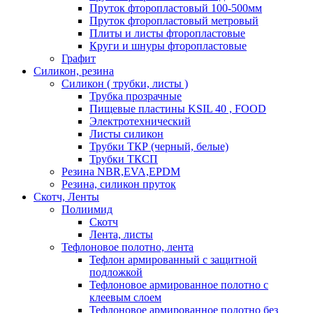
Пруток фторопластовый 100-500мм
Пруток фторопластовый метровый
Плиты и листы фторопластовые
Круги и шнуры фторопластовые
Графит
Силикон, резина
Силикон ( трубки, листы )
Трубка прозрачные
Пищевые пластины KSIL 40 , FOOD
Электротехнический
Листы силикон
Трубки ТКР (черный, белые)
Трубки ТКСП
Резина NBR,EVA,EPDM
Резина, силикон пруток
Скотч, Ленты
Полиимид
Скотч
Лента, листы
Тефлоновое полотно, лента
Тефлон армированный с защитной
подложкой
Тефлоновое армированное полотно с
клеевым слоем
Тефлоновое армированное полотно без